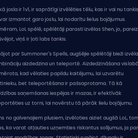
ā josla ir 1v1, ir saprātīgi izvēlēties
tēlu
, kas ir vai nu tankis
 var izmantot garo joslu, lai nodarītu lielus bojājumus.
mēram, LoL spēlē, spēlētāji parasti izvēlas Shen, jo, pareiz
vējot, viņš ir ļoti labs tankis.
ājot par
Summoner's Spells
, augšējie spēlētāji bieži izvēl
bināciju aizdedzina un teleportē. Aizdedzināšana vislabā
mērota, kad vēlaties papildu kaitējumu, lai uzvarētu
tinieku, bet teleportēšana ir pašsaprotama. Tā kā
īdzības saņemšanas iespējas ir mazas, ir efektīvāk
eportēties uz torni, lai novērstu tā pārāk lielu bojājumu.
ns no galvenajiem plusiem, izvēloties aiziet augšā LoL, to
tas, ka varat atļauties uzņemties riskantus solījumus, ja par
ietojat modrības zonas. Statistiski runājot, džungļu ir