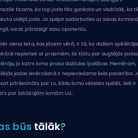
mazāk ticams, ka top josla tiks gankota un visdrīzāk, ka ti
kota vidējā josla. Ja spējat sadarboties ar savas koman
ngli, varat pārsteigt savu oponentu.
ēr viena lieta, kas jāņem vērā, ir tā, ka dažiem spēlētāj
nkārši nepietiek ar prasmēm, lai kļūtu par augšējās joslas
lētāju, jo katrs loma prasa dažādas īpašības. Piemēram,
šējās joslas ievērošanā ir nepieciešama liela pacietība. 
sat pārliecināts par to, kādu lomu vēlaties spēlēt, šeit ir
sts par labākajām
lomām LoL
.
as būs
tālāk
?