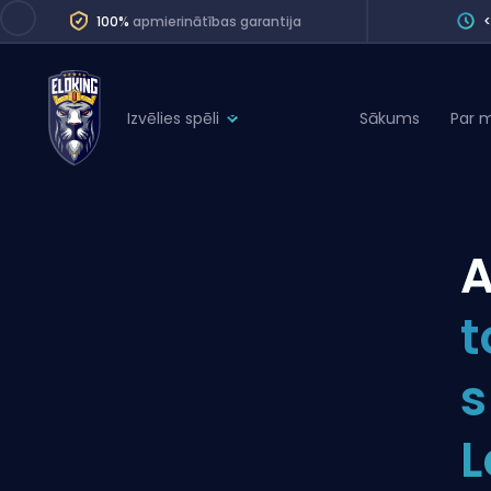
100%
apmierinātības garantija
Izvēlies spēli
Sākums
Par 
League of Legends
League 
Marvel Rivals
SERVICES
Valorant
A
Division Boos
Dota 2
Placements
t
Counter-Strike
Wins
Overwatch 2
s
Coaching
Rocket League
L
Path of Exile 2
Teammate