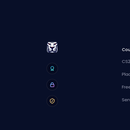
Cou
CS2
Pla
Fre
Ser