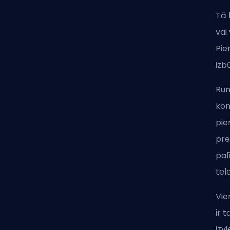
Tā k
vai
Pie
izbū
Run
kom
pie
pre
pal
tel
Vie
ir 
izv