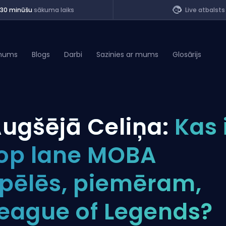
<30 minūšu
sākuma laiks
Live atbalsts
mums
Blogs
Darbi
Sazinies ar mums
Glosārijs
of Legends
ugšējā Celiņa:
Kas 
t
op lane MOBA
pēlēs, piemēram,
eague of Legends?