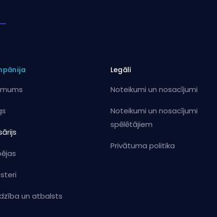
pānija
Legāli
 mums
Noteikumi un nosacījumi
gs
Noteikumi un nosacījumi
spēlētājiem
ārijs
Privātuma politika
pējas
steri
īdzība un atbalsts