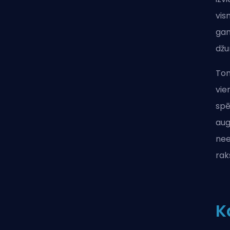
vis
gan
džu
Tom
vie
spē
aug
nee
rak
K