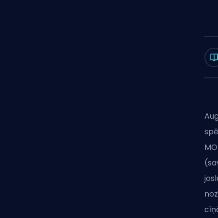
Aug
spē
MO
(sa
jos
noz
cīņā