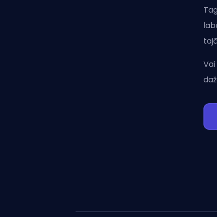
Tag
lab
taj
Vai
daž