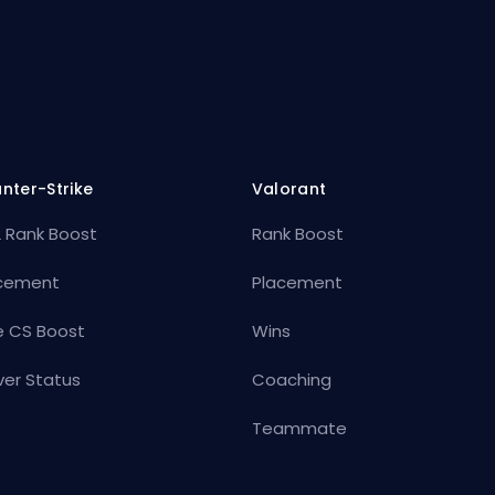
nter-Strike
Valorant
 Rank Boost
Rank Boost
cement
Placement
e CS Boost
Wins
ver Status
Coaching
Teammate