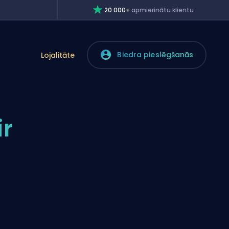
20 000+
apmierinātu klientu
Biedra pieslēgšanās
Lojalitāte
ir