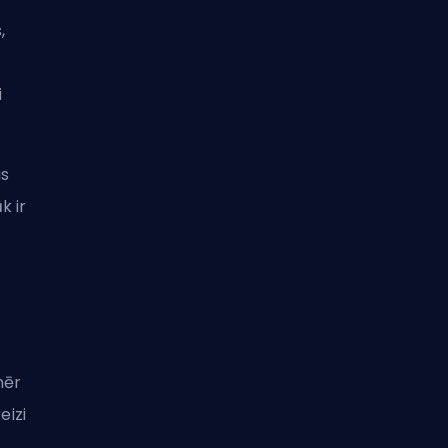
,
i
as
k ir
mēr
eizi