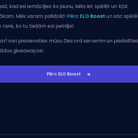
ad, kad esi iemācījies ko jaunu, laiks iet spēlēt un kļūt
ākam. Mēs varam palīdzēt!
Pērc ELO Boost
un sāc spēlē
ā rank, ko tu tiešām esi pelnījis!
 arī vari
pievienoties mūsu Discord serverim
un piedalītie
ādos giveawayos!
Pērc ELO Boost