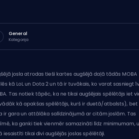
General
Kategorija
šējā josla atrodas tieši kartes augšējā daļā tādās MOBA
lēs kā LoL un Dota 2 un tā ir tuvākais, ko varat sasniegt 1v
BA
. Tas notiek tāpēc, ka ne tikai augšējais spēlētājs iet v
vādāk kā apakšas spēlētājs, kurš ir duetā/
atbalsts
), bet
la ir gara un attālāka salīdzinājumā ar citām joslām. Tas
īmē, ka
ganki
tiek vienmēr samazināti līdz minimumam, 
 iesaistīti tikai divi augšējās joslas spēlētāji.