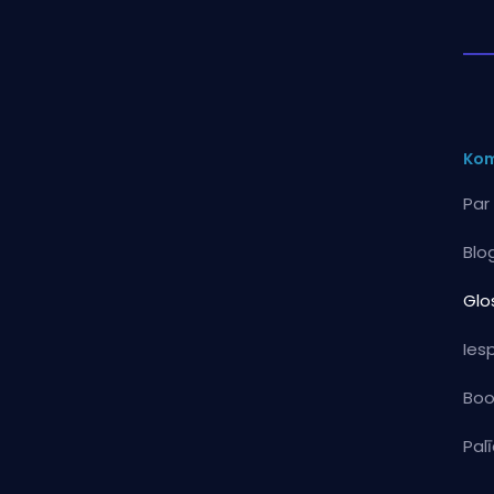
Kom
Par
Blo
Glos
Ies
Boo
Pal