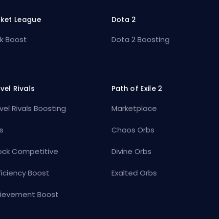
ket League
Dota 2
k Boost
Dota 2 Boosting
vel Rivals
Path of Exile 2
vel Rivals Boosting
Marketplace
s
Chaos Orbs
ock Competitive
Divine Orbs
ficiency Boost
Exalted Orbs
ievement Boost