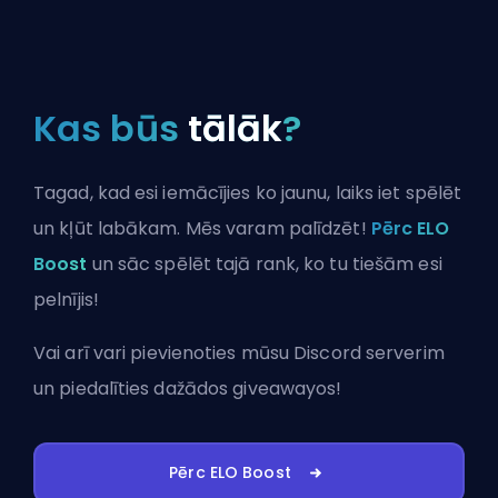
Kas būs
tālāk
?
Tagad, kad esi iemācījies ko jaunu, laiks iet spēlēt
un kļūt labākam. Mēs varam palīdzēt!
Pērc ELO
Boost
un sāc spēlēt tajā rank, ko tu tiešām esi
pelnījis!
Vai arī vari
pievienoties mūsu Discord serverim
un piedalīties dažādos giveawayos!
Pērc ELO Boost