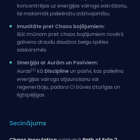
koncentrējas uz enerģijas vairoga sakrāšanu,
lai maksimāli palielinātu izdzīvojamību.
Imunitāte pret Chaos bojājumiem:
Būt imūnam pret chaos bojājumiem novērš
galveno draudu daudzos beigu spēles
saskarsmēs.
Sinerģija ar Aurām un Pasīviem:
[2]
Auras
kā
Discipline
un pasīvi, kas palielina
enerģijas vairoga atjaunošanu vai
regenerāciju, padara CI būves izturīgas un
ilgtspējīgas.
Secinājums
Chaos Inoculation
ceļojumā
Path of Exile 2