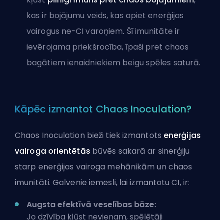
kas ir bojājumu veids, kas apiet enerģijas
vairogus ne-CI varoņiem. Šī imunitāte ir
ievērojama priekšrocība, īpaši pret chaos
bagātiem ienaidniekiem beigu spēles saturā.
Kāpēc izmantot Chaos Inoculation?
Chaos Inoculation bieži tiek izmantots
enerģijas
vairoga orientētās
būvēs
sakarā ar sinerģiju
starp enerģijas vairoga mehānikām un chaos
imunitāti. Galvenie iemesli, lai izmantotu CI, ir:
Augsta efektīvā veselības bāze:
Jo dzīvība kļūst nevienam, spēlētāji