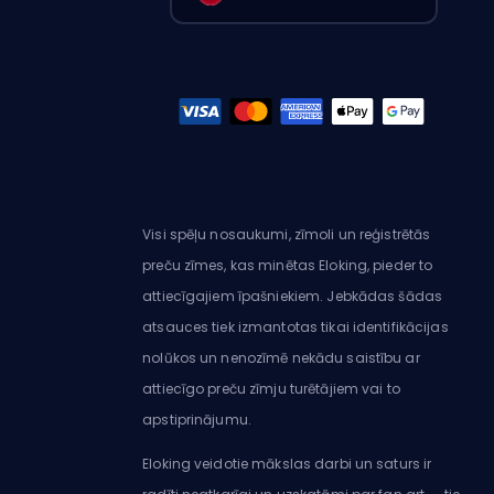
Visi spēļu nosaukumi, zīmoli un reģistrētās
preču zīmes, kas minētas Eloking, pieder to
attiecīgajiem īpašniekiem. Jebkādas šādas
atsauces tiek izmantotas tikai identifikācijas
nolūkos un nenozīmē nekādu saistību ar
attiecīgo preču zīmju turētājiem vai to
apstiprinājumu.
Eloking veidotie mākslas darbi un saturs ir