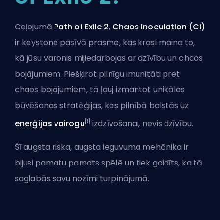
Ceļojumā
Path of Exile 2
,
Chaos Inoculation (CI)
ir keystone pasīvā prasme, kas krasi maina to,
kā jūsu varonis mijiedarbojas ar dzīvību un chaos
bojājumiem. Piešķirot pilnīgu imunitāti pret
chaos bojājumiem, tā ļauj izmantot unikālas
būvēšanas stratēģijas, kas pilnībā balstās uz
[1]
enerģijas vairogu
izdzīvošanai, nevis dzīvību.
Šī augsta riska, augsta ieguvuma mehānika ir
bijusi pamatu pamats spēlē un tiek gaidīts, ka tā
saglabās savu nozīmi turpinājumā.