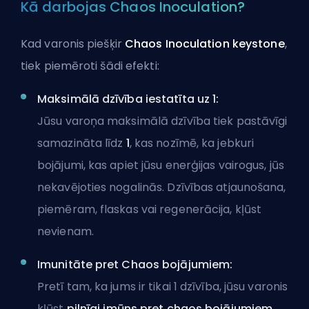
Kā darbojas Chaos Inoculation?
Kad varonis piešķir
Chaos Inoculation keystone
,
tiek piemēroti šādi efekti:
Maksimālā dzīvība iestatīta uz 1:
Jūsu varoņa maksimālā dzīvība tiek pastāvīgi
samazināta līdz
1
, kas nozīmē, ka jebkuri
bojājumi, kas apiet jūsu enerģijas vairogus, jūs
nekavējoties nogalinās. Dzīvības atjaunošana,
piemēram, flaskas vai regenerācija, kļūst
nevienam.
Imunitāte pret Chaos bojājumiem:
Pretī tam, ka jums ir tikai 1 dzīvība, jūsu varonis
kļūst
pilnīgi imūns pret chaos bojājumiem
,