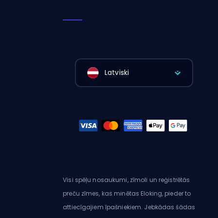
Latviski
Visi spēļu nosaukumi, zīmoli un reģistrētās
preču zīmes, kas minētas Eloking, pieder to
attiecīgajiem īpašniekiem. Jebkādas šādas