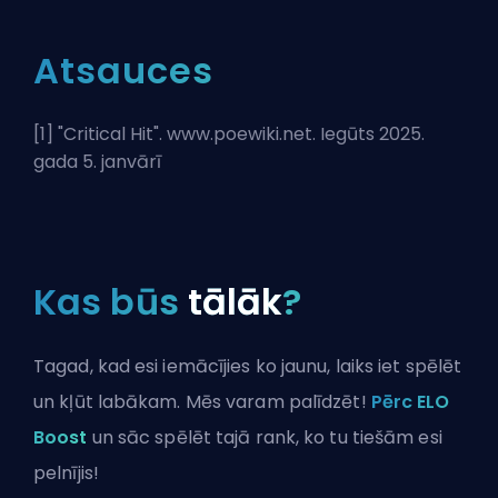
Atsauces
[1] "
Critical Hit
". www.poewiki.net. Iegūts 2025.
gada 5. janvārī
Kas būs
tālāk
?
Tagad, kad esi iemācījies ko jaunu, laiks iet spēlēt
un kļūt labākam. Mēs varam palīdzēt!
Pērc ELO
Boost
un sāc spēlēt tajā rank, ko tu tiešām esi
pelnījis!