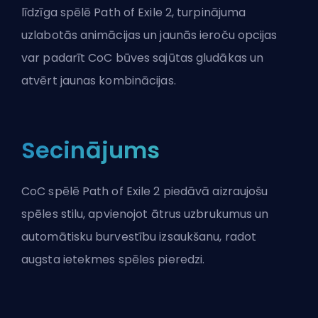
līdzīga spēlē Path of Exile 2, turpinājuma
uzlabotās animācijas un jaunās ieroču opcijas
var padarīt CoC būves sajūtas gludākas un
atvērt jaunas kombinācijas.
Secinājums
CoC spēlē Path of Exile 2 piedāvā aizraujošu
spēles stilu, apvienojot ātrus uzbrukumus un
automātisku burvestību izsaukšanu, radot
augsta ietekmes spēles pieredzi.