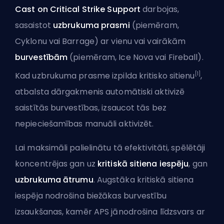
Cast on Critical Strike Support
darbojas,
sasaistot
uzbrukuma prasmi
(piemēram,
Cyklonu vai Barrage) ar vienu vai vairākām
burvestībām
(piemēram, Ice Nova vai Fireball).
[1]
Kad uzbrukuma prasme izpilda kritisko sitienu
,
atbalsta dārgakmenis automātiski aktivizē
saistītās burvestības, izsaucot tās bez
nepieciešamības manuāli aktivizēt.
Lai maksimāli palielinātu tā efektivitāti, spēlētāji
koncentrējas gan uz
kritiskā sitiena iespēju
, gan
uzbrukuma ātrumu
. Augstāka kritiskā sitiena
iespēja nodrošina biežākas burvestību
izsaukšanas, kamēr
APS
jānodrošina līdzsvars ar