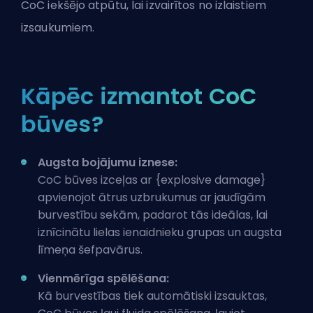
CoC iekšējo atpūtu, lai izvairītos no izlaistiem
izsaukumiem.
Kāpēc izmantot CoC
būves?
Augsta bojājumu iznese:
CoC būves izceļas ar {
explosive damage
}
apvienojot ātrus uzbrukumus ar jaudīgām
burvestību sekām, padarot tās ideālas, lai
iznīcinātu lielas ienaidnieku grupas un augsta
līmeņa šefpavārus.
Vienmērīga spēlēšana:
Kā burvestības tiek automātiski izsauktas,