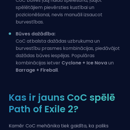
CoC būves ļauj fluida spēlēšana, ļaujot
spēlētājiem pievērsties kustībai un
pozicionēšanai, nevis manuāli izsaucot
burvestības.
Būves dažādība:
CoC atbalsta dažādas uzbrukuma un
burvestību prasmes kombinācijas, piedāvājot
dažādas būves iespējas. Populāras
kombinācijas ietver
Cyclone + Ice Nova
un
Barrage + Fireball
.
Kas ir jauns CoC spēlē
Path of Exile 2?
Kamēr CoC mehānika tiek gaidīta, ka paliks