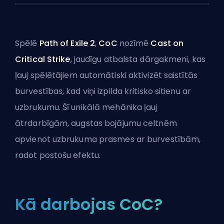
Spēlē
Path of Exile 2
,
CoC
nozīmē
Cast on
Critical Strike
, jaudīgu atbalsta dārgakmeni, kas
ļauj spēlētājiem automātiski aktivizēt saistītās
burvestības, kad viņi izpilda kritisko sitienu ar
uzbrukumu. Šī unikālā mehānika ļauj
ātrdarbīgām, augstas bojājumu celtnēm
apvienot uzbrukuma prasmes ar burvestībām,
radot postošu efektu.
Kā darbojas CoC?