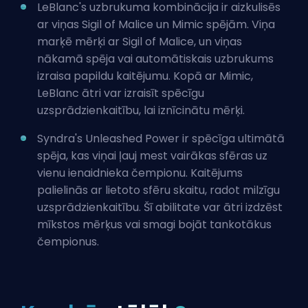
LeBlanc's uzbrukuma kombinācija ir aizkulisēs
ar viņas Sigil of Malice un Mimic spējām. Viņa
marķē mērķi ar Sigil of Malice, un viņas
nākamā spēja vai automātiskais uzbrukums
izraisa papildu kaitējumu. Kopā ar Mimic,
LeBlanc ātri var izraisīt spēcīgu
uzsprādzienkaitību, lai iznīcinātu mērķi.
Syndra's Unleashed Power ir spēcīga ultimātā
spēja, kas viņai ļauj mest vairākas sfēras uz
vienu ienaidnieka čempionu. Kaitējums
palielinās ar lietoto sfēru skaitu, radot milzīgu
uzsprādzienkaitību. Šī abilitate var ātri izdzēst
mīkstos mērķus vai smagi bojāt tankotākus
čempionus.