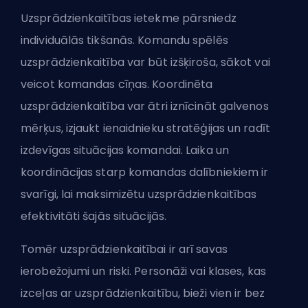
Uzsprādzienkaitības ietekme pārsniedz
individuālās tikšanās. Komandu spēlēs
uzsprādzienkaitība var būt izšķiroša, sākot vai
veicot komandas cīņas. Koordinēta
uzsprādzienkaitība var ātri iznīcināt galvenos
mērķus, izjaukt ienaidnieku stratēģijas un radīt
izdevīgas situācijas komandai. Laika un
koordinācijas starp komandas dalībniekiem ir
svarīgi, lai maksimizētu uzsprādzienkaitības
efektivitāti šajās situācijās.
Tomēr uzsprādzienkaitībai ir arī savas
ierobežojumi un riski. Personāži vai klases, kas
izceļas ar uzsprādzienkaitību, bieži vien ir bez