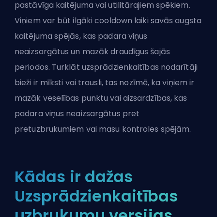
pastāvīga kaitējuma vai utilitārajiem spēkiem.
Viņiem var būt ilgāki cooldown laiki savās augsta
kaitējuma spējās, kas padara viņus
neaizsargātus un mazāk draudīgus šajās
periodos. Turklāt uzsprādzienkaitības nodarītāji
bieži ir mīksti vai trausli, tas nozīmē, ka viņiem ir
mazāk veselības punktu vai aizsardzības, kas
padara viņus neaizsargātus pret
pretuzbrukumiem vai masu kontroles spējām.
Kādas ir dažas
Uzsprādzienkaitības
uzbrukumu versijas