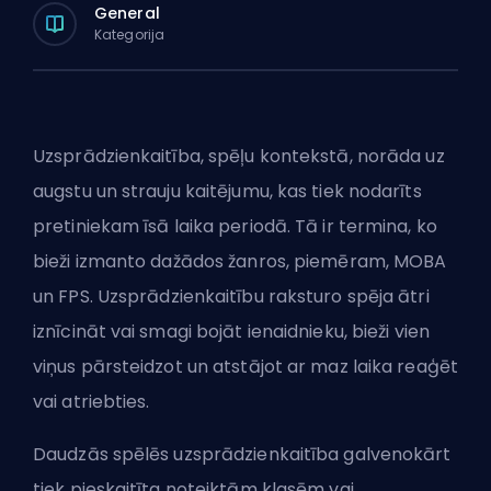
General
Kategorija
Uzsprādzienkaitība, spēļu kontekstā, norāda uz
augstu un strauju kaitējumu, kas tiek nodarīts
pretiniekam īsā laika periodā. Tā ir termina, ko
bieži izmanto dažādos žanros, piemēram,
MOBA
un
FPS
. Uzsprādzienkaitību raksturo spēja ātri
iznīcināt vai smagi bojāt ienaidnieku, bieži vien
viņus pārsteidzot un atstājot ar maz laika reaģēt
vai atriebties.
Daudzās spēlēs uzsprādzienkaitība galvenokārt
tiek pieskaitīta noteiktām klasēm vai