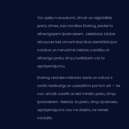
Visi spēļu nosaukumi, zīmoli un reģistrētās
preču zīmes, kas minētas Eloking, pieder to
attiecīgajiem īpašniekiem. Jebkādas šādas
atsauces tiek izmantotas tikai identifikācijas
nolūkos un nenozīmē nekādu saistību ar
attiecīgo preču zīmju turētājiem vai to
apstiprinājumu.
Eloking veidotie mākslas darbi un saturs ir
radīti neatkarīgi un uzskatāmi par fan art — tie
nav oficiāli saistīti ar šeit minēto preču zīmju
īpašniekiem. Nekāds šo preču zīmju īpašnieku
apstiprinājums nav ne izteikts, ne netieši
norādīts.