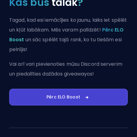
Kas būs
tālāk
?
Tagad, kad esi iemācījies ko jaunu, laiks iet spēlēt
un kļūt labākam. Mēs varam palīdzēt!
Pērc ELO
Boost
un sāc spēlēt tajā rank, ko tu tiešām esi
pelnījis!
Vai arī vari
pievienoties mūsu Discord serverim
un piedalīties dažādos giveawayos!
Pērc ELO Boost