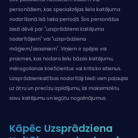
personāžiem, kas specializējas liela kaitējuma
nodarīšanā īsā laika periodā. Šos personāžus
bieži dēvē par "uzsprādziena kaitējuma
nodarītājiem" vai "uzsprādziena
māģiem/asasiniem". Viņiem ir spējas vai
prasmes, kas nodara lielu bāzes kaitējumu,
mērogošanas koeficientus vai kritisko sitienus.
Uzsprādzienkaitības nodarītāji bieži vien paļaujas
uz ātru un precīzu izpildījumu, lai maksimizētu
savu kaitējumu un iegūtu nogalinājumus.
Kāpēc Uzsprādziena