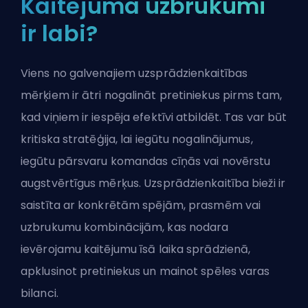
Kaitējuma uzbrukumi
ir labi?
Viens no galvenajiem uzsprādzienkaitības
mērķiem ir ātri nogalināt pretiniekus pirms tam,
kad viņiem ir iespēja efektīvi atbildēt. Tas var būt
kritiska stratēģija, lai iegūtu nogalinājumus,
iegūtu pārsvaru komandas cīņās vai novērstu
augstvērtīgus mērķus. Uzsprādzienkaitība bieži ir
saistīta ar konkrētām spējām, prasmēm vai
uzbrukumu kombinācijām, kas nodara
ievērojamu kaitējumu īsā laika sprādzienā,
apklusinot pretiniekus un mainot spēles varas
bilanci.