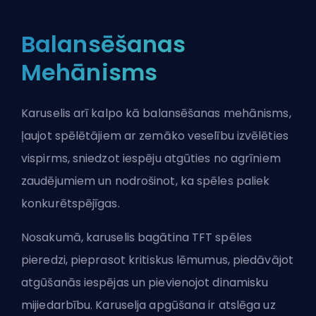
Balansēšanas
Mehānisms
Karuselis arī kalpo kā balansēšanas mehānisms,
ļaujot spēlētājiem ar zemāko veselību izvēlēties
vispirms, sniedzot iespēju atgūties no agrīniem
zaudējumiem un nodrošinot, ka spēles paliek
konkurētspējīgas.
Nosakumā, karuselis bagātina TFT spēles
pieredzi, pieprasot kritiskus lēmumus, piedāvājot
atgūšanās iespējas un pievienojot dinamisku
mijiedarbību. Karuselja apgūšana ir atslēga uz