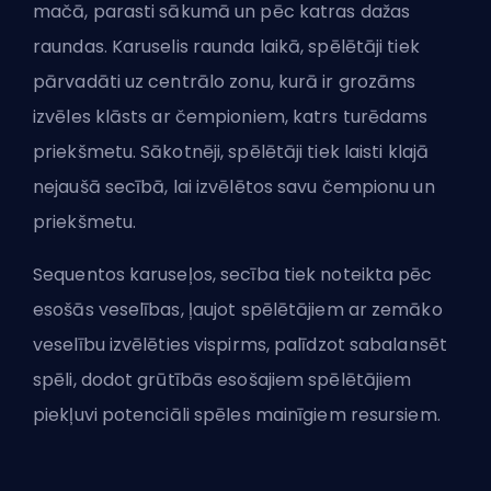
mačā, parasti sākumā un pēc katras dažas
raundas. Karuselis raunda laikā, spēlētāji tiek
pārvadāti uz centrālo zonu, kurā ir grozāms
izvēles klāsts ar čempioniem, katrs turēdams
priekšmetu. Sākotnēji, spēlētāji tiek laisti klajā
nejaušā secībā, lai izvēlētos savu čempionu un
priekšmetu.
Sequentos karuseļos, secība tiek noteikta pēc
esošās veselības, ļaujot spēlētājiem ar zemāko
veselību izvēlēties vispirms, palīdzot sabalansēt
spēli, dodot grūtībās esošajiem spēlētājiem
piekļuvi potenciāli spēles mainīgiem resursiem.