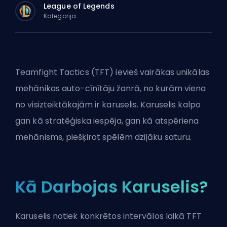
League of Legends
Kategorija
Teamfight Tactics (TFT) ievieš vairākas unikālas
mehānikas auto-cīnītāju žanrā, no kurām viena
no visizteiktākajām ir karuselis. Karuselis kalpo
gan kā stratēģiska iespēja, gan kā atspēriena
mehānisms, piešķirot spēlēm dziļāku saturu.
Kā Darbojas Karuselis?
Karuselis notiek konkrētos intervālos laikā TFT