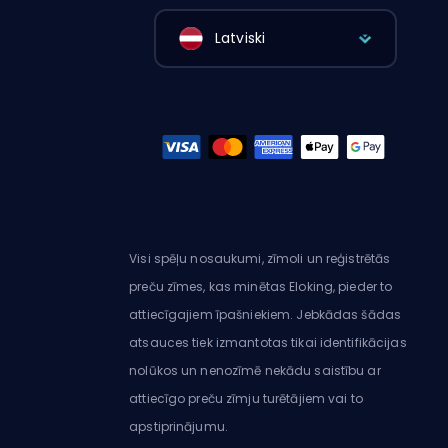
Latviski
Visi spēļu nosaukumi, zīmoli un reģistrētās
preču zīmes, kas minētas Eloking, pieder to
attiecīgajiem īpašniekiem. Jebkādas šādas
atsauces tiek izmantotas tikai identifikācijas
nolūkos un nenozīmē nekādu saistību ar
attiecīgo preču zīmju turētājiem vai to
apstiprinājumu.