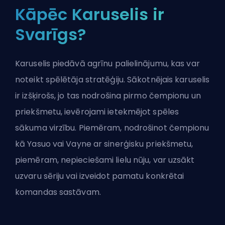
Kāpēc Karuselis ir
Svarīgs?
Karuselis piedāvā agrīnu palielinājumu, kas var
noteikt spēlētāja stratēģiju. Sākotnējais karuselis
ir izšķirošs, jo tas nodrošina pirmo
čempionu
un
priekšmetu, ievērojami ietekmējot spēles
sākuma virzību. Piemēram, nodrošinot čempionu
kā
Yasuo
vai
Vayne
ar sinerģisku priekšmetu,
piemēram, nepieciešami lielu nūju, var uzsākt
uzvaru sēriju vai izveidot pamatu konkrētai
komandas sastāvam.