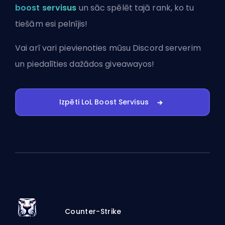
boost servisus
un sāc spēlēt tajā rank, ko tu
tiešām esi pelnījis!
Vai arī vari
pievienoties mūsu Discord serverim
un piedalīties dažādos giveawayos!
Izpēti LoL Boost Servisus
Counter-Strike