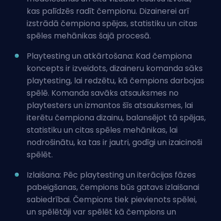
kas palīdzēs radīt čempionu. Dizainerei arī
izstrādā čempiona spējas, statistiku un citas
spēles mehānikas šajā procesā.
Playtesting un atkārtošana: Kad čempiona
koncepts ir izveidots, dizaineru komanda sāks
playtesting, lai redzētu, kā čempions darbojas
spēlē. Komanda savāks atsauksmes no
playtesters un izmantos šīs atsauksmes, lai
iterētu čempiona dizainu, balansējot tā spējas,
statistiku un citas spēles mehānikas, lai
nodrošinātu, ka tas ir jautri, godīgi un izaicinoši
spēlēt.
Izlaišana: Pēc playtesting un iterācijas fāzes
pabeigšanas, čempions būs gatavs izlaišanai
sabiedrībai. Čempions tiek pievienots spēlei,
un spēlētāji var spēlēt kā čempions un