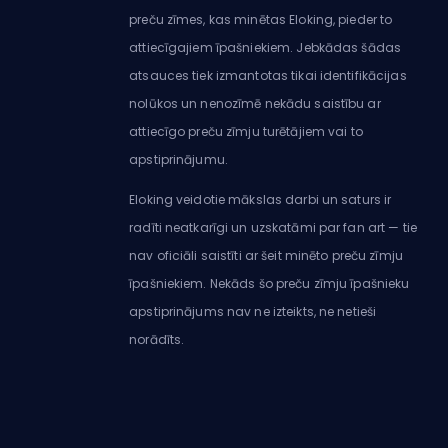
preču zīmes, kas minētas Eloking, pieder to
attiecīgajiem īpašniekiem. Jebkādas šādas
atsauces tiek izmantotas tikai identifikācijas
nolūkos un nenozīmē nekādu saistību ar
attiecīgo preču zīmju turētājiem vai to
apstiprinājumu.
Eloking veidotie mākslas darbi un saturs ir
radīti neatkarīgi un uzskatāmi par fan art — tie
nav oficiāli saistīti ar šeit minēto preču zīmju
īpašniekiem. Nekāds šo preču zīmju īpašnieku
apstiprinājums nav ne izteikts, ne netieši
norādīts.