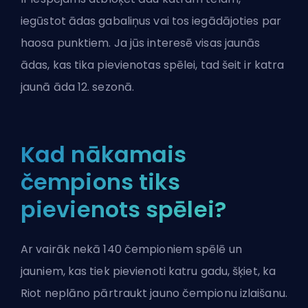
iegūstot ādas gabaliņus vai tos iegādājoties par
haosa punktiem. Ja jūs interesē visas jaunās
ādas, kas tika pievienotas spēlei, tad šeit ir
katra
jaunā āda 12. sezonā
.
Kad nākamais
čempions tiks
pievienots spēlei?
Ar vairāk nekā 140 čempioniem spēlē un
jauniem, kas tiek pievienoti katru gadu, šķiet, ka
Riot
neplāno pārtraukt jauno čempionu izlaišanu.