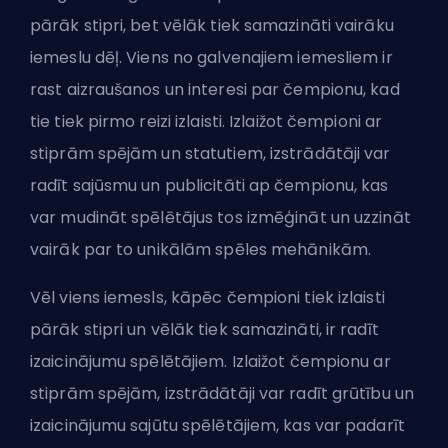
pārāk stipri, bet vēlāk tiek samazināti vairāku
iemeslu dēļ. Viens no galvenajiem iemesliem ir
rast aizraušanos un interesi par čempionu, kad
tie tiek pirmo reizi izlaisti. Izlaižot čempioni ar
stiprām spējām un statutiem, izstrādātāji var
radīt sajūsmu un publicitāti ap čempionu, kas
var mudināt spēlētājus tos izmēģināt un uzzināt
vairāk par to unikālām spēles mehānikām.
Vēl viens iemesls, kāpēc čempioni tiek izlaisti
pārāk stipri un vēlāk tiek samazināti, ir radīt
izaicinājumu spēlētājiem. Izlaižot čempionu ar
stiprām spējām, izstrādātāji var radīt grūtību un
izaicinājumu sajūtu spēlētājiem, kas var padarīt