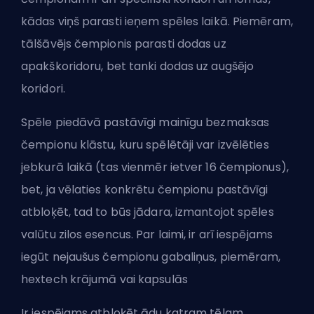
kādas viņš parasti ieņem spēles laikā. Piemēram,
tālšāvējs čempionis parasti dodas uz
apakškoridoru
, bet tanki dodas uz
augšējo
koridori
.
Spēle piedāvā pastāvīgi mainīgu bezmaksas
čempionu klāstu, kuru spēlētāji var izvēlēties
jebkurā laikā (tas vienmēr ietver 16 čempionus),
bet, ja vēlaties konkrētu čempionu pastāvīgi
atbloķēt, tad to būs jādara, izmantojot spēles
valūtu zilos esencus. Par laimi, ir arī iespējams
iegūt nejaušus čempionu gabaliņus, piemēram,
hextech krājumā vai kapsulās
Ir iespējams atbloķēt
ādu
katram tēlam,