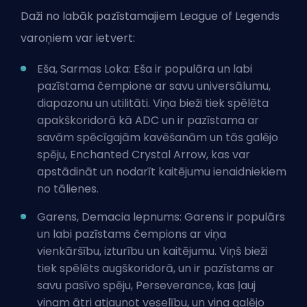
Daži no labāk pazīstamajiem League of Legends
varoņiem var ietvert:
Eša, Sarmas Loka: Eša ir populāra un labi
pazīstama čempione ar savu universālumu,
diapazonu un utilitāti. Viņa bieži tiek spēlēta
apakškoridorā kā ADC un ir pazīstama ar
savām spēcīgajām kavēšanām un tās galējo
spēju, Enchanted Crystal Arrow, kas var
apstādināt un nodarīt kaitējumu ienaidniekiem
no tālienes.
Garens, Demacia lepnums: Garens ir populārs
un labi pazīstams čempions ar viņa
vienkāršību, izturību un kaitējumu. Viņš bieži
tiek spēlēts augškoridorā, un ir pazīstams ar
savu pasīvo spēju, Perseverance, kas ļauj
viņam ātri atjaunot veselību, un viņa galējo