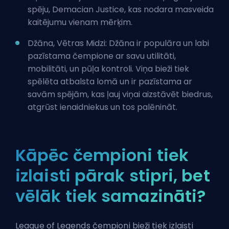
spēju, Demacian Justice, kas nodara masveida
kaitējumu vienam mērķim.
Džāna, Vētras Midzi: Džāna ir populāra un labi
pazīstama čempione ar savu utilitāti,
mobilitāti, un pūļa kontroli. Viņa bieži tiek
spēlēta atbalsta lomā un ir pazīstama ar
savām spējām, kas ļauj viņai aizstāvēt biedrus,
atgrūst ienaidniekus un tos palēnināt.
Kāpēc čempioni tiek
izlaisti pārak stipri, bet
vēlāk tiek samazināti?
League of Legends čempioni bieži tiek izlaisti