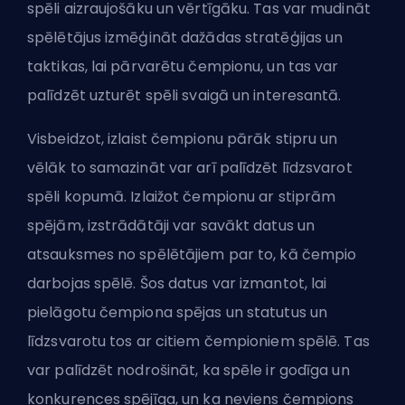
spēli aizraujošāku un vērtīgāku. Tas var mudināt
spēlētājus izmēģināt dažādas stratēģijas un
taktikas, lai pārvarētu čempionu, un tas var
palīdzēt uzturēt spēli svaigā un interesantā.
Visbeidzot, izlaist čempionu pārāk stipru un
vēlāk to samazināt var arī palīdzēt līdzsvarot
spēli kopumā. Izlaižot čempionu ar stiprām
spējām, izstrādātāji var savākt datus un
atsauksmes no spēlētājiem par to, kā čempio
darbojas spēlē. Šos datus var izmantot, lai
pielāgotu čempiona spējas un statutus un
līdzsvarotu tos ar citiem čempioniem spēlē. Tas
var palīdzēt nodrošināt, ka spēle ir godīga un
konkurences spējīga, un ka neviens čempions