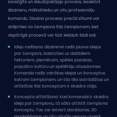
sarežģīts un daudzpakāpju process, iesaistot
dizaineru, mākslinieku un citu profesionāļu
komandu. Dizaina procesa precīzi sīkumi var
atšķirties no čempiona līdz čempionam, bet
vispārīgā procesā var būt iekļauti šādi soļi:
Ideju radīšana: dizainerei radīs jaunus idejus
par čempioni, balstoties uz dažādiem
faktoriem, piemēram, spēles pasakas,
populāro kultūru un spēlētāju atsauksmes.
Komanda radīs vairākas idejas un konceptus
katram čempionam, un tās tiks izstrādātas un
attīstītas līdz konceptam ir skaidra vīzija.
Koncepta attīstīšana: Kad komandai ir skaidra
ideja par čempionu, tā sāks attīstīt čempiona
konceptu. Tas var ietvert skicēšanas, 3D
modelēšanas un citu vizuālu resursu izveidi,