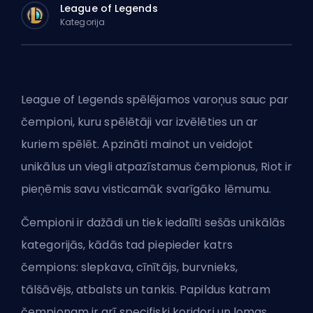
League of Legends
Kategorija
League of Legends spēlējamos varoņus sauc par
čempioni, kuru spēlētāji var izvēlēties un ar
kuriem spēlēt. Apzināti mainot un veidojot
unikālus un viegli atpazīstamus čempionus, Riot ir
pieņēmis savu visticamāk svarīgāko lēmumu.
Čempioni ir dažādi un tiek iedalīti sešās unikālās
kategorijās, kādās tad piepieder katrs
čempions: slepkava, cīnītājs, burvnieks,
tālšāvējs, atbalsts un tankis. Papildus katram
čempionam ir arī specifiski koridori un lomas,