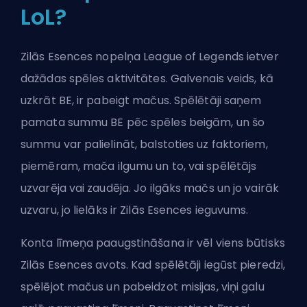
LoL?
Zilās Esences nopelņa League of Legends ietver
dažādas spēles aktivitātes. Galvenais veids, kā
uzkrāt BE, ir pabeigt mačus. Spēlētāji saņem
pamata summu BE pēc spēles beigām, un šo
summu var palielināt, balstoties uz faktoriem,
piemēram, mača ilgumu un to, vai spēlētājs
uzvarēja vai zaudēja. Jo ilgāks mačs un jo vairāk
uzvaru, jo lielāks ir Zilās Esences ieguvums.
Konta līmeņa paaugstināšana ir vēl viens būtisks
Zilās Esences avots. Kad spēlētāji iegūst pieredzi,
spēlējot mačus un pabeidzot misijas, viņi galu