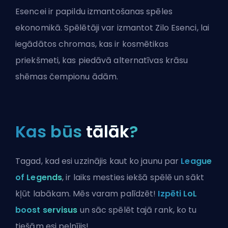
Esencei ir papildu izmantošanas spēles
ekonomikā. Spēlētāji var izmantot Zilo Esenci, lai
iegādātos chromas, kas ir kosmētikas
priekšmeti, kas piedāvā alternatīvas krāsu
shēmas čempionu
ādām
.
Kas būs
tālāk
?
Tagad, kad esi uzzinājis kaut ko jaunu par
League
of Legends
, ir laiks mesties iekšā spēlē un sākt
kļūt labākam. Mēs varam palīdzēt!
Izpēti LoL
boost servisus
un sāc spēlēt tajā rank, ko tu
tiešām esi pelnījis!