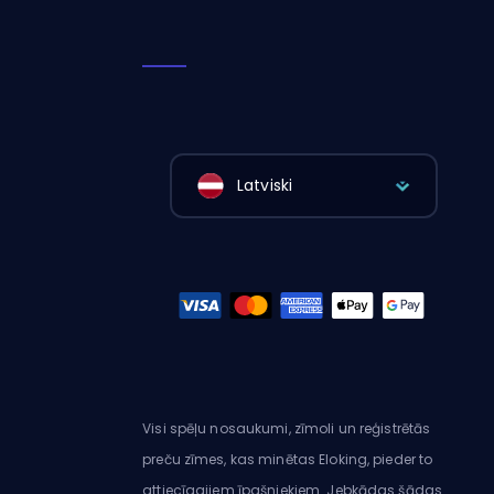
Latviski
Visi spēļu nosaukumi, zīmoli un reģistrētās
preču zīmes, kas minētas Eloking, pieder to
attiecīgajiem īpašniekiem. Jebkādas šādas