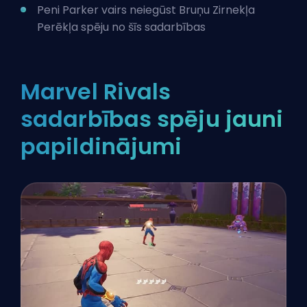
Peni Parker vairs neiegūst Bruņu Zirnekļa
Perēkļa spēju no šīs sadarbības
Marvel Rivals
sadarbības spēju jauni
papildinājumi