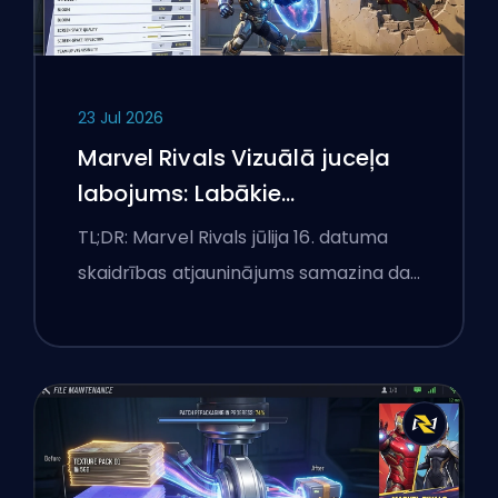
23 Jul 2026
Marvel Rivals Vizuālā juceļa
labojums: Labākie
konkurences iestatījumi pēc
TL;DR: Marvel Rivals jūlija 16. datuma
jūlija 16. atjauninājuma
skaidrības atjauninājums samazina da…