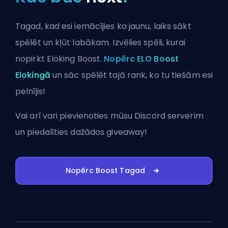
Tagad, kad esi iemācījies ko jaunu, laiks sākt
spēlēt un kļūt labākam. Izvēlies spēli, kurai
nopirkt Eloking Boost.
Nopērc ELO Boost
Elokingā
un sāc spēlēt tajā rank, ko tu tiešām esi
pelnījis!
Vai arī vari
pievienoties mūsu Discord serverim
un piedalīties dažādos giveaway!
Nopērc Boost Tagad