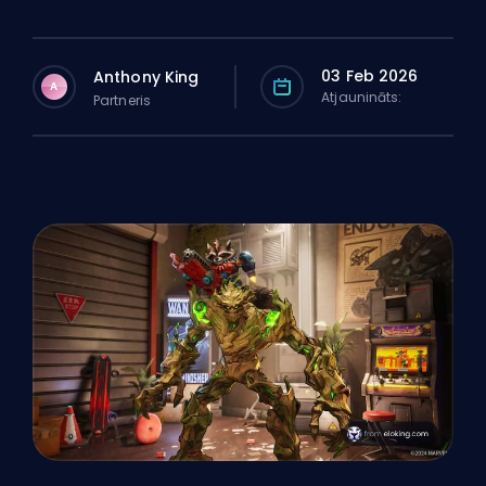
03 Feb 2026
Anthony King
A
Atjaunināts:
Partneris