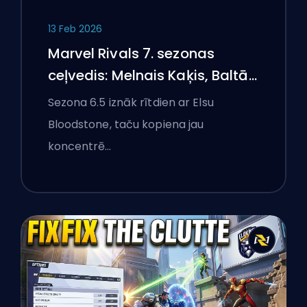
13 Feb 2026
Marvel Rivals 7. sezonas
ceļvedis: Melnais Kaķis, Baltā
Foksa un Monstri Ņujorkā
Sezona 6.5 iznāk rītdien ar Elsu
Bloodstone, taču kopiena jau
koncentrē…