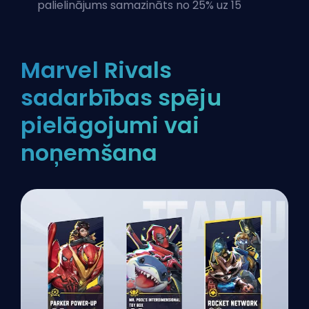
palielinājums samazināts no 25% uz 15
Marvel Rivals
sadarbības spēju
pielāgojumi vai
noņemšana