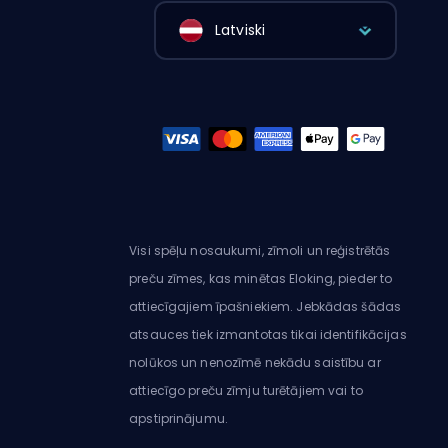
Latviski
Visi spēļu nosaukumi, zīmoli un reģistrētās
preču zīmes, kas minētas Eloking, pieder to
attiecīgajiem īpašniekiem. Jebkādas šādas
atsauces tiek izmantotas tikai identifikācijas
nolūkos un nenozīmē nekādu saistību ar
attiecīgo preču zīmju turētājiem vai to
apstiprinājumu.