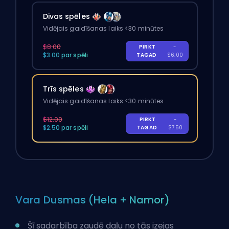
Divas spēles
Vidējais gaidīšanas laiks <30 minūtes
$8.00
PIRKT
-
$3.00 par spēli
TAGAD
$6.00
Trīs spēles
Vidējais gaidīšanas laiks <30 minūtes
$12.00
PIRKT
-
$2.50 par spēli
TAGAD
$7.50
Vara Dusmas (Hela + Namor)
Šī sadarbība zaudē daļu no tās izejas