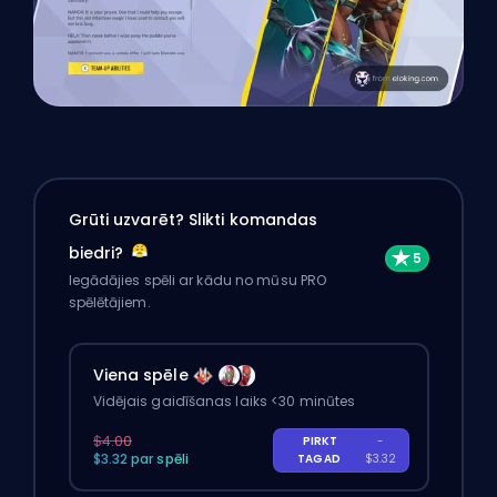
Grūti uzvarēt? Slikti komandas
biedri?
Iegādājies spēli ar kādu no mūsu PRO
spēlētājiem.
Viena spēle
Vidējais gaidīšanas laiks <30 minūtes
$4.00
PIRKT
-
$3.32 par spēli
TAGAD
$3.32