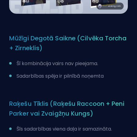
Mūžīgi Degotā Saikne (Cilvēka Torcha
+ Zirneklis)
Šī kombinācija vairs nav pieejama.
Sadarbības spēja ir pilnībā noņemta
Raķešu Tīklis (Raķešu Raccoon + Peni
Parker vai Zvaigžņu Kungs)
Šīs sadarbības viena daļa ir samazināta.