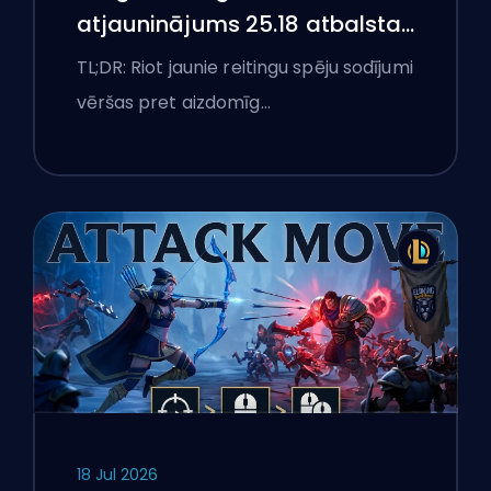
atjauninājums 25.18 atbalsta
aizliegumus un boostēšanas
TL;DR: Riot jaunie reitingu spēju sodījumi
karogus
vēršas pret aizdomīg…
18 Jul 2026