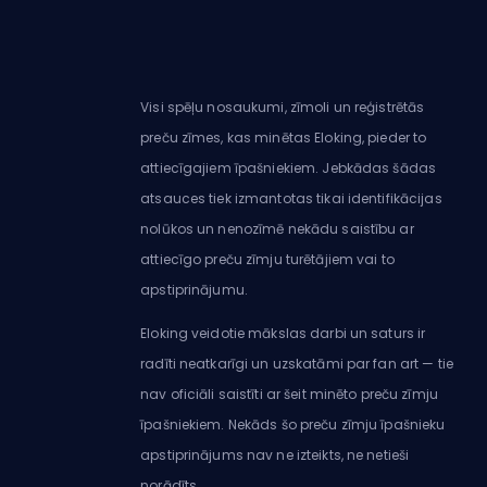
Visi spēļu nosaukumi, zīmoli un reģistrētās
preču zīmes, kas minētas Eloking, pieder to
attiecīgajiem īpašniekiem. Jebkādas šādas
atsauces tiek izmantotas tikai identifikācijas
nolūkos un nenozīmē nekādu saistību ar
attiecīgo preču zīmju turētājiem vai to
apstiprinājumu.
Eloking veidotie mākslas darbi un saturs ir
radīti neatkarīgi un uzskatāmi par fan art — tie
nav oficiāli saistīti ar šeit minēto preču zīmju
īpašniekiem. Nekāds šo preču zīmju īpašnieku
apstiprinājums nav ne izteikts, ne netieši
norādīts.