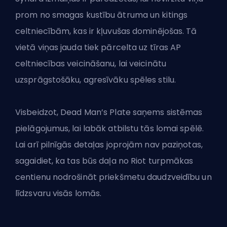
prom no smagas kustību ātruma un kitings
celtniecībām, kas ir kļuvušas dominējošas. Tā
vietā viņas jauda tiek pārcelta uz tīras AP
celtniecības veicināšanu, lai veicinātu
uzsprāgstošāku, agresīvāku spēles stilu.
Visbeidzot, Dead Man’s Plate saņems sistēmas
pielāgojumus, lai labāk atbilstu tās lomai spēlē.
Lai arī pilnīgās detaļas joprojām nav paziņotas,
sagaidiet, ka tas būs daļa no Riot turpmākas
centienu nodrošināt priekšmetu daudzveidību un
līdzsvaru visās lomās.