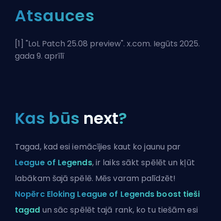
Atsauces
[1] "
LoL Patch 25.08 preview
". x.com. Iegūts 2025.
gada 9. aprīlī
Kas būs
next
?
Tagad, kad esi iemācījies kaut ko jaunu par
League of Legends
, ir laiks sākt spēlēt un kļūt
labākam šajā spēlē. Mēs varam palīdzēt!
Nopērc Eloking League of Legends boost tieši
tagad
un sāc spēlēt tajā rank, ko tu tiešām esi