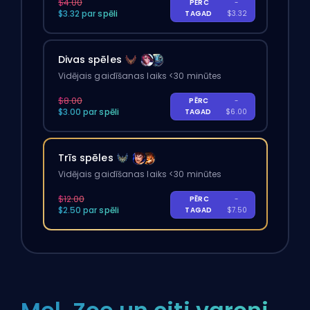
$4.00
PĒRC
-
$3.32 par spēli
TAGAD
$3.32
Divas spēles
Vidējais gaidīšanas laiks <30 minūtes
$8.00
PĒRC
-
$3.00 par spēli
TAGAD
$6.00
Trīs spēles
Vidējais gaidīšanas laiks <30 minūtes
$12.00
PĒRC
-
$2.50 par spēli
TAGAD
$7.50