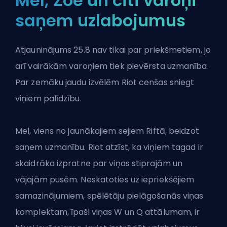
Mel, Zoe un citi varoņi
saņem uzlabojumus
Atjauninājums 25.8 nav tikai par priekšmetiem, jo
arī vairākām varoņiem tiek pievērsta uzmanība.
Par zemāku jaudu izvēlēm Riot cenšas sniegt
viņiem palīdzību.
Mel,
viens no jaunākajiem sejiem Riftā
, beidzot
saņem uzmanību. Riot atzīst, ka viņiem tagad ir
skaidrāka izpratne par viņas stiprajām un
vājajām pusēm. Neskatoties uz iepriekšējiem
samazinājumiem, spēlētāju pielāgošanās viņas
komplektam, īpaši viņas W un Q attālumam, ir