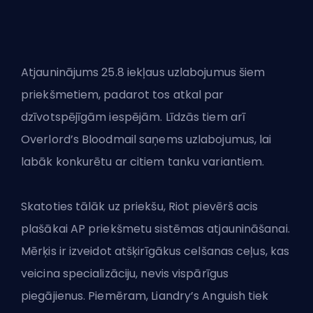
Atjauninājums 25.8 iekļaus uzlabojumus šiem
priekšmetiem, padarot tos atkal par
dzīvotspējīgām iespējām. Līdzās tiem arī
Overlord’s Bloodmail saņems uzlabojumus, lai
labāk konkurētu ar citiem tanku variantiem.
Skatoties tālāk uz priekšu,
Riot
pievērš acis
plašākai AP priekšmetu sistēmas atjaunināšanai.
Mērķis ir izveidot atšķirīgākus celšanas ceļus, kas
veicina specializāciju, nevis vispārīgus
piegājienus. Piemēram, Liandry’s Anguish tiek