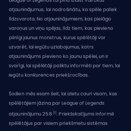
League of Legends turpina izlaist vairākus
atjauninājumus, lai nodrošinātu, ka spēle paliek
līdzsvarota.
No atjauninājumiem, kas pielāgo
varoņus
un viņu spējas, līdz tiem, kas pievieno
pilnīgi jaunus monstrus, kurus spēlētāji var
uzvarēt, lai iegūtu uzlabojumus, katrs
atjauninājums pievieno ko jaunu spēlei, un ir
svarīgi, lai spēlētāji paliktu informēti par tiem, lai
iegūtu konkurences priekšrocības.
Šodien mēs esam šeit, lai izietu cauri visam, kas
spēlētājiem jāzina par League of Legends
[1]
atjauninājumu
25.8
. Priekšskatījums informē
spēlētājus par visiem priekšmetu sistēmas