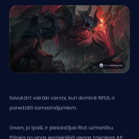
Savukārt vairāki varoņi, kuri dominē Riftā, ir
paredzēti samazinājumiem.
Gwen, jo īpaši, ir piesaistījusi Riot uzmanību.
Pāreja no viņas iepriekšējā vienas trieciena AP