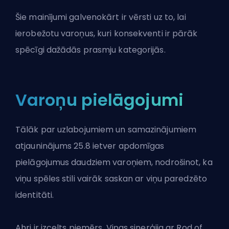
Šie mainījumi galvenokārt ir vērsti uz to, lai
ierobežotu varoņus, kuri konsekventi ir pārāk
spēcīgi dažādās prasmju kategorijās.
Varoņu pielāgojumi
Tālāk par uzlabojumiem un samazinājumiem
atjauninājums 25.8 ietver apdomīgas
pielāgojumus daudziem varoņiem, nodrošinot, ka
viņu spēles stili vairāk saskan ar viņu paredzēto
identitāti.
Ahri ir izcelts piemērs. Viņas sinerģija ar Rod of