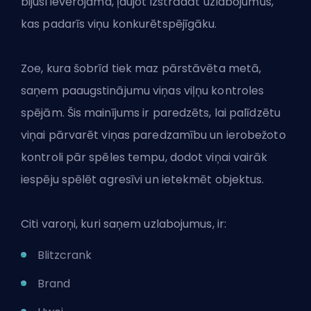
bijusi ievērojama, ļaujot izstrādāt uzlabojumus,
kas padarīs viņu konkurētspējīgāku.
Zoe, kura šobrīd tiek maz pārstāvēta metā,
saņem paaugstinājumu viņas viļņu kontroles
spējām. Šis mainījums ir paredzēts, lai palīdzētu
viņai pārvarēt viņas paredzamību un ierobežoto
kontroli pār spēles tempu, dodot viņai vairāk
iespēju spēlēt agresīvi un ietekmēt objektus.
Citi varoņi, kuri saņem uzlabojumus, ir:
Blitzcrank
Brand