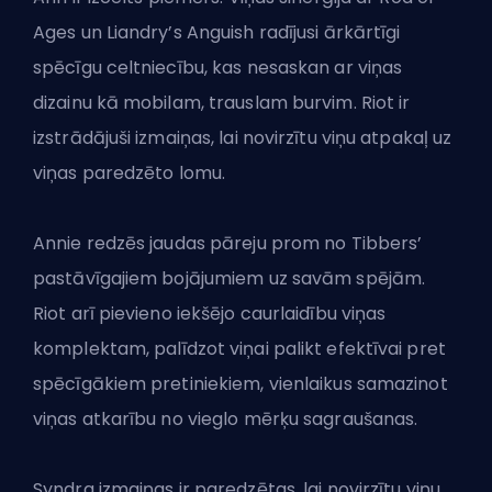
Ages un Liandry’s Anguish radījusi ārkārtīgi
spēcīgu celtniecību, kas nesaskan ar viņas
dizainu kā mobilam, trauslam burvim. Riot ir
izstrādājuši izmaiņas, lai novirzītu viņu atpakaļ uz
viņas paredzēto lomu.
Annie redzēs jaudas pāreju prom no Tibbers’
pastāvīgajiem bojājumiem uz savām spējām.
Riot arī pievieno iekšējo caurlaidību viņas
komplektam, palīdzot viņai palikt efektīvai pret
spēcīgākiem pretiniekiem, vienlaikus samazinot
viņas atkarību no vieglo mērķu sagraušanas.
Syndra izmaiņas ir paredzētas, lai novirzītu viņu