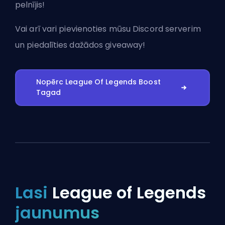
pelnījis!
Vai arī vari
pievienoties mūsu Discord serverim
un piedalīties dažādos giveaway!
Nopērc League Of Legends Boost
Tagad
Lasi
League of Legends
jaunumus