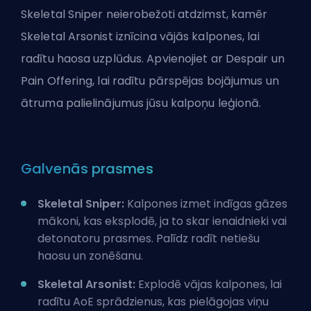
Skeletal Sniper neierobežoti atdzimst, kamēr
Skeletal Arsonist iznīcina vājās kalpones, lai
radītu haosa uzplūdus. Apvienojiet ar Despair un
Pain Offering, lai radītu pārspējas bojājumus un
ātruma palielinājumus jūsu kalpoņu leģionā.
Galvenās prasmes
Skeletal Sniper:
Kalpones izmet indīgas gāzes
mākoni, kas eksplodē, ja to skar ienaidnieki vai
detonatoru prasmes. Palīdz radīt netiešu
haosu un zonēšanu.
Skeletal Arsonist:
Explodē vājas kalpones, lai
radītu AoE sprādzienus, kas pielāgojas viņu