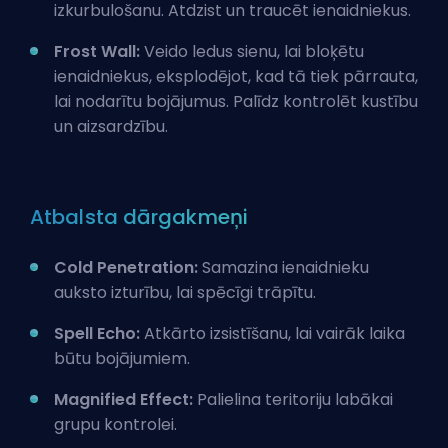
izkurbulošanu. Atdzist un traucēt ienaidniekus.
Frost Wall:
Veido ledus sienu, lai bloķētu
ienaidniekus, eksplodējot, kad tā tiek pārrauta,
lai nodarītu bojājumus. Palīdz kontrolēt kustību
un aizsardzību.
Atbalsta dārgakmeņi
Cold Penetration:
Samazina ienaidnieku
auksto izturību, lai spēcīgi trāpītu.
Spell Echo:
Atkārto izsistīšanu, lai vairāk laika
būtu bojājumiem.
Magnified Effect:
Palielina teritoriju labākai
grupu kontrolei.