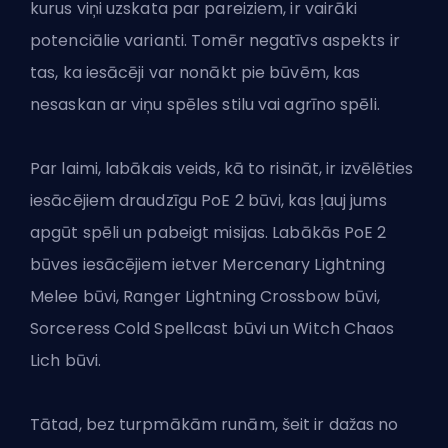
kurus viņi uzskata par pareiziem, ir vairāki
potenciālie varianti. Tomēr negatīvs aspekts ir
tas, ka iesācēji var nonākt pie būvēm, kas
nesaskan ar viņu spēles stilu vai agrīno spēli.
Par laimi, labākais veids, kā to risināt, ir izvēlēties
iesācējiem draudzīgu PoE 2 būvi
, kas ļauj jums
apgūt spēli un pabeigt misijas. Labākās PoE 2
būves iesācējiem ietver Mercenary Lightning
Melee būvi, Ranger Lightning Crossbow būvi,
Sorceress Cold Spellcast būvi un Witch Chaos
Lich būvi.
Tātad, bez turpmākām runām, šeit ir dažas no