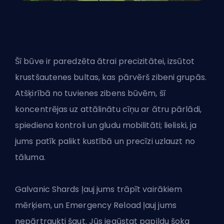
Šī būve ir paredzēta
ātrai precizitātei
, izsūtot
krustšautenes bultas, kas pārvērš zibeni grupās.
Atšķirībā no tuvienes zibens būvēm, šī
koncentrējas uz attālinātu cīņu ar ātru pārlādi,
spiediena kontroli un gludu mobilitāti; lieliski, ja
jums patīk palikt kustībā un precīzi uzlauzt no
tāluma.
Galvanic Shards ļauj jums trāpīt vairākiem
mērķiem, un Emergency Reload ļauj jums
nepārtraukti šaut. Jūs iegūstat papildu šoka