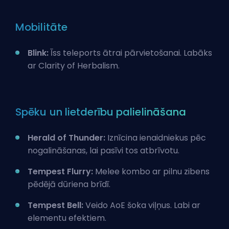
Mobilitāte
Blink:
Īss teleports ātrai pārvietošanai. Labāks
ar Clarity of Herbalism.
Spēku un lietderību palielināšana
Herald of Thunder:
Iznīcina ienaidniekus pēc
nogalināšanas, lai pasīvi tos atbrīvotu.
Tempest Flurry:
Melee kombo ar pilnu zibens
pēdējā dūriena brīdī.
Tempest Bell:
Veido AoE šoka viļņus. Labi ar
elementu efektiem.