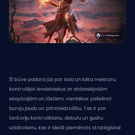
Šī būve padara jūs par sala un laika meistaru,
kontrolējot ienaidniekus ar atdzesējošām
eksplozijām un lāstiem, vienlaikus palielinot
burvju jaudu un pārsteidzošību. Tas ir par
teritoriju kontrolēšanu, debufu un gudru
uzlabošanu, kas ir ideāli piemērots stratēģiskai