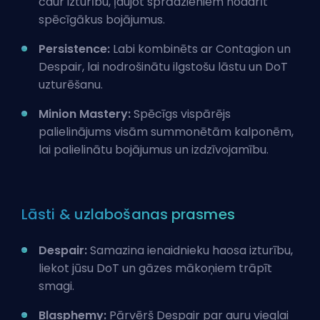
caur izturību, ļaujot sprādzieniem nodarīt
spēcīgākus bojājumus.
Persistence:
Labi kombinēts ar Contagion un
Despair, lai nodrošinātu ilgstošu lāstu un DoT
uzturēšanu.
Minion Mastery:
Spēcīgs vispārējs
palielinājums visām summonētām kalponēm,
lai palielinātu bojājumus un izdzīvojamību.
Lāsti & uzlabošanas prasmes
Despair:
Samazina ienaidnieku haosa izturību,
liekot jūsu DoT un gāzes mākoņiem trāpīt
smagi.
Blasphemy:
Pārvērš Despair par auru vieglai