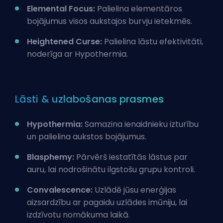
Elemental Focus:
Palielina elementāros
bojājumus visos aukstajos burvju ietekmēs.
Heightened Curse:
Palielina lāstu efektivitāti,
noderīga ar Hypothermia.
Lāsti & uzlabošanas prasmes
Hypothermia:
Samazina ienaidnieku izturību
un palielina aukstos bojājumus.
Blasphemy:
Pārvērš iestatītās lāstus par
auru, lai nodrošinātu ilgstošu grupu kontroli.
Convalescence:
Uzlādē jūsu enerģijas
aizsardzību ar pagaidu uzlādes imūniju, lai
izdzīvotu nomākuma laikā.