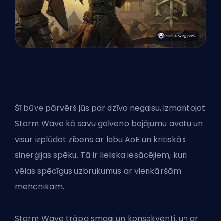
Šī būve pārvērš jūs par dzīvo negaisu, izmantojot
Storm Wave kā savu galveno bojājumu avotu un
visur izplūdot zibens ar labu AoE un kritiskās
sinerģijas spēku. Tā ir lieliska iesācējiem, kuri
vēlas spēcīgus uzbrukumus ar vienkāršām
mehānikām.
Storm Wave trāpa smagi un konsekventi, un ar