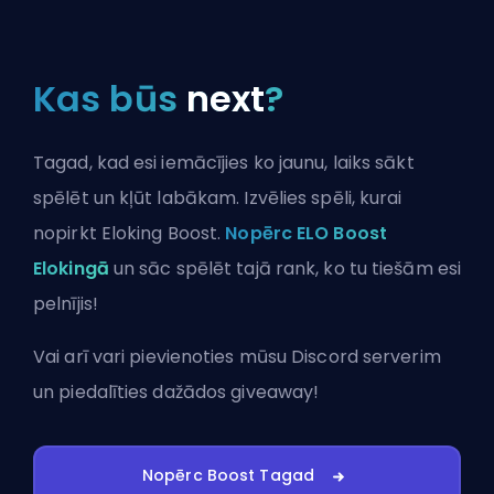
Kas būs
next
?
Tagad, kad esi iemācījies ko jaunu, laiks sākt
spēlēt un kļūt labākam. Izvēlies spēli, kurai
nopirkt Eloking Boost.
Nopērc ELO Boost
Elokingā
un sāc spēlēt tajā rank, ko tu tiešām esi
pelnījis!
Vai arī vari
pievienoties mūsu Discord serverim
un piedalīties dažādos giveaway!
Nopērc Boost Tagad