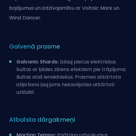
bojājumus un izdzīvojamību ar Voltaic Mark un
Wind Dancer.
Galvenā prasme
Galvanic Shards:
Izšauj piecus elektriskus
bultas ar ķēdes zibens efektiem pie trāpījuma.
Bultas atsit ienaidniekus. Prasmes atkārtota
izšķiršana ļauj jums nekavējoties atkārtoti
uzlādēt.
Atbalsta dārgakmeņi
Martian Tempo:
Paātrina uzbrukumus.