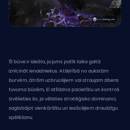
Šī būve ir ideāla, ja jums patīk laika gaitā
iznīcināt ienaidniekus. Atšķirībā no aukstām
burvēm, ātrām uzbrucējiem vai straujam zibens
tuvuma būvēm, šī atlīdzina pacietību un kontroli.
Izvēlieties šo, ja vēlaties stratēģisko dominanci,
saglabājot vienkāršību un iesācējiem draudzīgu
spēlēšanu.