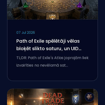
07 Jul 2026
Path of Exile spēlētāji vēlas
bloķēt slikto saturu, un UID
joprojām cīnās ar viņiem
TL;DR: Path of Exile's Atlas joprojām liek
izvairīties no nevēlamā sat…