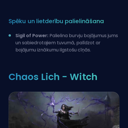
Spēku un lietderību palielināšana
Sigil of Power:
Palielina burvju bojājumus jums
un sabiedrotajiem tuvumā, palīdzot ar
bojājumu iznākumu ilgstošu cīņās.
Chaos Lich - Witch