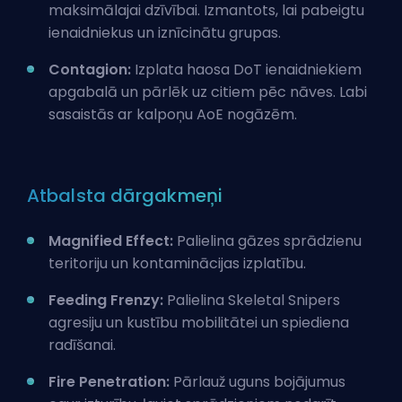
maksimālajai dzīvībai. Izmantots, lai pabeigtu
ienaidniekus un iznīcinātu grupas.
Contagion:
Izplata haosa DoT ienaidniekiem
apgabalā un pārlēk uz citiem pēc nāves. Labi
sasaistās ar kalpoņu AoE nogāzēm.
Atbalsta dārgakmeņi
Magnified Effect:
Palielina gāzes sprādzienu
teritoriju un kontaminācijas izplatību.
Feeding Frenzy:
Palielina Skeletal Snipers
agresiju un kustību mobilitātei un spiediena
radīšanai.
Fire Penetration:
Pārlauž uguns bojājumus