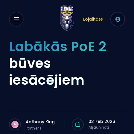
Lojalitāte
Labākās PoE 2
būves
iesācējiem
03 Feb 2026
Anthony King
A
Atjaunināts:
Partneris