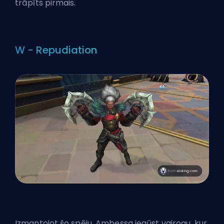
trāpīts pirmais.
W - Repudiation
Izmantojot šo spēju, Ambessa iegūst vairogu, kur