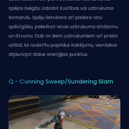
spējas beigās, izdodot kustības vai uzbrukuma
komandu. Spēju lietošana arī padara viņu
spēcīgāku, palielinot viņas uzbrukuma attālumu
un ātrumu. Daži no šiem uzbrukumiem arī prasīs
uzlādi, lai nodarītu papildus kaitējumu, vienlaikus
atjaunojot dažus enerģijas punktus.
Q - Cunning Sweep/Sundering Slam