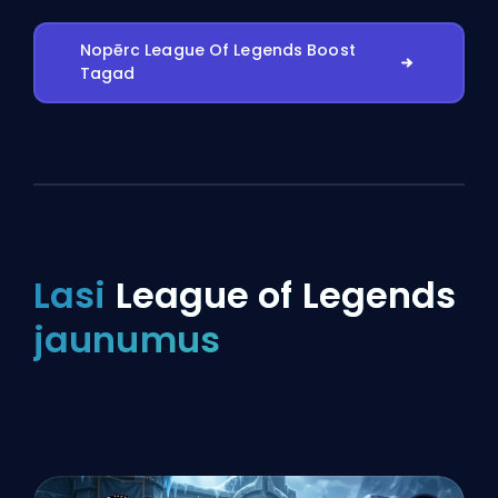
Nopērc League Of Legends Boost
Tagad
Lasi
League of Legends
jaunumus