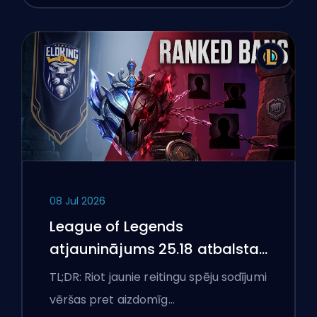
08 Jul 2026
League of Legends
atjauninājums 25.18 atbalsta
aizliegumus un boostēšanas
TL;DR: Riot jaunie reitingu spēju sodījumi
karogus
vēršas pret aizdomīg…