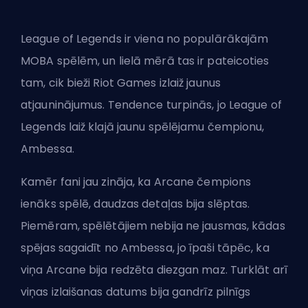
League of Legends ir viena no populārākajām
MOBA spēlēm, un lielā mērā tas ir pateicoties
tam, cik bieži Riot Games izlaiž jaunus
atjauninājumus. Tendence turpinās, jo League of
Legends laiž klajā jaunu spēlējamu čempionu,
Ambessa.
Kamēr fani jau zināja, ka
Arcane čempions
ienāks
spēlē, daudzas detaļas bija slēptas.
Piemēram, spēlētājiem nebija ne jausmas, kādas
spējas sagaidīt no Ambessa, jo īpaši tāpēc, ka
viņa Arcane bija redzēta diezgan maz. Turklāt arī
viņas izlaišanas datums bija gandrīz pilnīgs