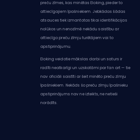
preču zīmes, kas minētas Eloking, pieder to
attiecīgajiem īpašniekiem. Jebkādas šādas
atsauces tiek izmantotas tikai identifikācijas
nolūkos un nenozīmē nekādu saistību ar
attiecīgo preču zīmju turētājiem vai to
apstiprinājumu.
Eloking veidotie mākslas darbi un saturs ir
radīti neatkarīgi un uzskatāmi par fan art — tie
nav oficiāli saistīti ar šeit minēto preču zīmju
īpašniekiem. Nekāds šo preču zīmju īpašnieku
apstiprinājums nav ne izteikts, ne netieši
norādīts.