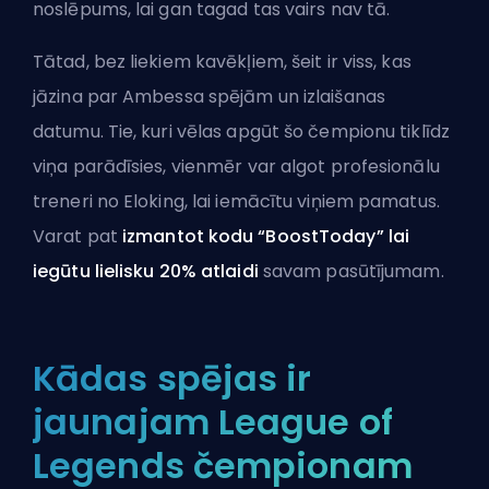
noslēpums, lai gan tagad tas vairs nav tā.
Tātad, bez liekiem kavēkļiem, šeit ir viss, kas
jāzina par Ambessa spējām un izlaišanas
datumu. Tie, kuri vēlas apgūt šo čempionu tiklīdz
viņa parādīsies, vienmēr var
algot profesionālu
treneri no Eloking
, lai iemācītu viņiem pamatus.
Varat pat
izmantot kodu “BoostToday” lai
iegūtu lielisku 20% atlaidi
savam pasūtījumam.
Kādas spējas ir
jaunajam League of
Legends čempionam