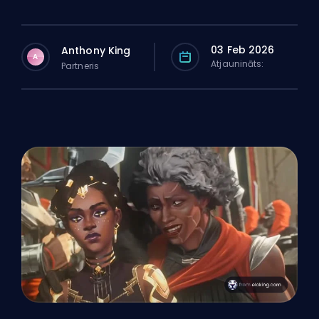
03 Feb 2026
Anthony King
A
Atjaunināts:
Partneris