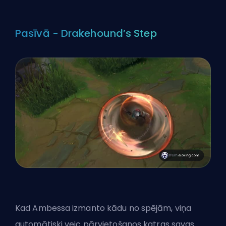
Pasīvā - Drakehound’s Step
Kad Ambessa izmanto kādu no spējām, viņa
automātiski veic pārvietošanos katras savas