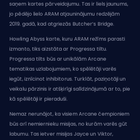
saņem kartes pārveidojumu. Tas ir liels jaunums,
jo pēdējo lielo ARAM atjauninājumu redzējām
2019. gadā, kad atgriezās Butcher’s Bridge.
Howling Abyss karte, kuru ARAM režīms parasti
izmanto, tiks aizstāta ar Progressa tiltu.
Progressa tilts būs ar unikālām Arcane
tematikas uzlabojumiem, ko spēlētāji varēs
iegūt, iznīcinot inhibitorus. Turklāt, paziņotāji un
veikalu pārzinis ir atšķirīgi salīdzinājumā ar to, pie
kā spēlētāji ir pieraduši.
Nemaz nerunājot, ka visiem Arcane čempioniem
būs arī nemiernieku misijas, no kurām varēs gūt
labumu. Tas ietver misijas Jayce un Viktor,