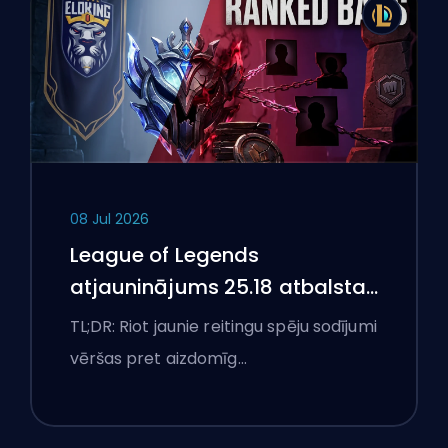
08 Jul 2026
League of Legends
atjauninājums 25.18 atbalsta
aizliegumus un boostēšanas
TL;DR: Riot jaunie reitingu spēju sodījumi
karogus
vēršas pret aizdomīg…