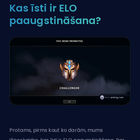
Kas īsti ir ELO
paaugstināšana?
Protams, pirms kaut ko darām, mums