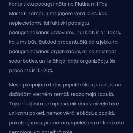
konts tiktu paaugstināts no Platinum I līdz
Master. Tomēr, jums jāņem vērā laiks, kas
nepieciešams, lai faktiski pabeigtu
paaugstināšanas uzdevumu. Turklāt, ir arī fakts,
ka jums būs jāatdod procentuālā daļa jebkurai
paaugstināšanas organizācijai, ar ko nolemjat
sadarboties, un lielākajai daļai organizāciju šis
procents ir 15-20%
Mēs apkopojām dažus populārākos paketes no
dažādām vietnēm zemāk redzamajā tabulā.
Tajā ir iekļauta arī aplēse, cik daudz cilvēki tērē
uz katru paketi, ņemot vērā jebkādus papildu
pakalpojumus, piemēram, spēlēšanu ar konkrētu
čempionu vai noteiktā role.