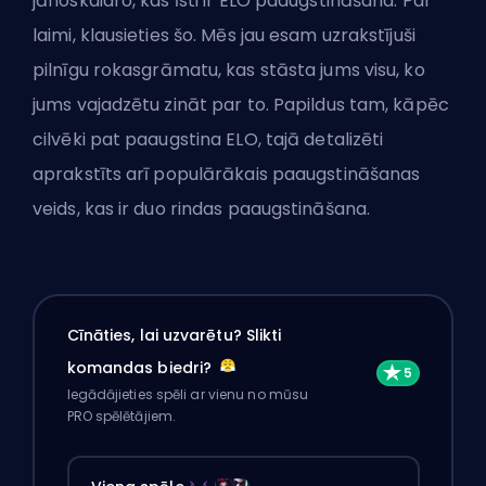
jānoskaidro, kas īsti ir ELO paaugstināšana. Par
laimi, klausieties šo. Mēs jau esam uzrakstījuši
pilnīgu
rokasgrāmatu
, kas stāsta jums visu, ko
jums vajadzētu zināt par to. Papildus tam, kāpēc
cilvēki pat paaugstina ELO, tajā detalizēti
aprakstīts arī populārākais paaugstināšanas
veids, kas ir duo rindas paaugstināšana.
Cīnāties, lai uzvarētu? Slikti
komandas biedri?
Iegādājieties spēli ar vienu no mūsu
PRO spēlētājiem.