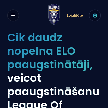
Lojalitāte
Cik daudz
nopelna ELO
paaugstinātāji,
veicot
paaugstināšanu
League Of