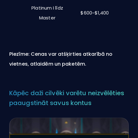
Platinum I līdz
$600~$1,400
Master
Piezīme: Cenas var atšķirties atkarībā no
vietnes, atlaidēm un paketēm.
Kāpēc daži cilvēki varētu neizvēlēties
paaugstināt savus kontus