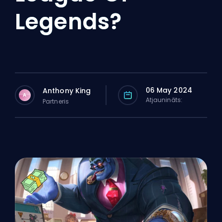
Legends?
06 May 2024
Anthony King
A
Atjaunināts:
Partneris