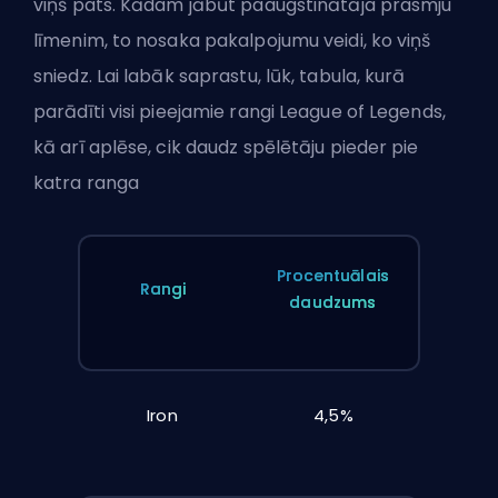
viņš pats. Kādam jābūt paaugstinātāja prasmju
līmenim, to nosaka pakalpojumu veidi, ko viņš
sniedz. Lai labāk saprastu, lūk, tabula, kurā
parādīti visi pieejamie rangi League of Legends,
kā arī aplēse, cik daudz spēlētāju pieder pie
katra ranga
Procentuālais
Rangi
daudzums
Iron
4,5%