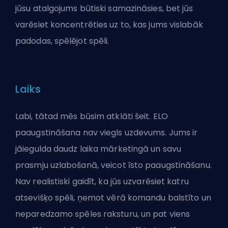
jūsu atalgojums būtiski samazināsies, bet jūs
varēsiet koncentrēties uz to, kas jums vislabāk
padodas, spēlējot spēli.
Laiks
Labi, tātad mēs būsim atklāti šeit. ELO
paaugstināšana nav viegls uzdevums. Jums ir
jāiegulda daudz laika mārketingā un savu
prasmju uzlabošanā, veicot īsto paaugstināšanu.
Nav realistiski gaidīt, ka jūs uzvarēsiet katru
atsevišķo spēli, ņemot vērā komandu balstīto un
neparedzamo spēles raksturu, un pat viens