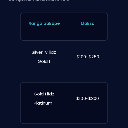
Ranga pakāpe
Maksa
Silver IV līdz
$100~$250
Gold I
Gold I līdz
$100~$300
Platinum I