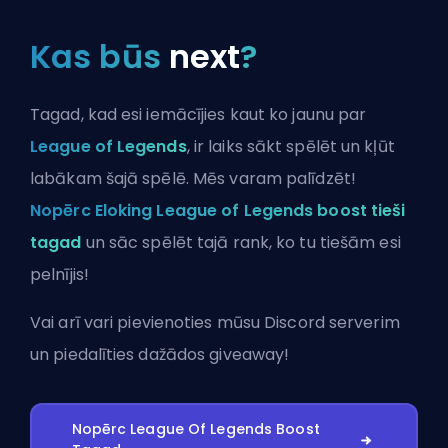
Kas būs
next
?
Tagad, kad esi iemācījies kaut ko jaunu par
League of Legends
, ir laiks sākt spēlēt un kļūt
labākam šajā spēlē. Mēs varam palīdzēt!
Nopērc Eloking League of Legends boost tieši
tagad
un sāc spēlēt tajā rank, ko tu tiešām esi
pelnījis!
Vai arī vari
pievienoties mūsu Discord serverim
un piedalīties dažādos giveaway!
Nopērc League Of Legends Boost