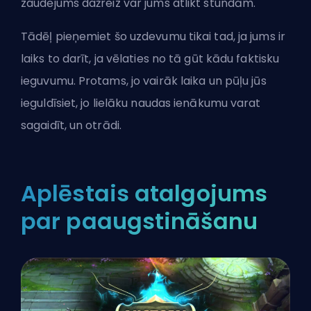
zaudējums dažreiz var jums atlikt stundām.
Tādēļ pieņemiet šo uzdevumu tikai tad, ja jums ir
laiks to darīt, ja vēlaties no tā gūt kādu faktisku
ieguvumu. Protams, jo vairāk laika un pūļu jūs
ieguldīsiet, jo lielāku naudas ienākumu varat
sagaidīt, un otrādi.
Aplēstais atalgojums
par paaugstināšanu