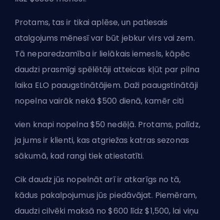
Protams, tas ir tikai aplēse, un patiesais
atalgojums mēnesī var būt jebkur virs vai zem.
Tā neparedzamība ir lielākais iemesls, kāpēc
daudzi prasmīgi spēlētāji atteicas kļūt par pilna
laika ELO paaugstinātājiem. Daži paaugstinātāji
nopelna vairāk nekā $500 dienā, kamēr citi
vien knapi nopelna $50 nedēļā. Protams, palīdz,
ja jums ir klienti, kas atgriežas katras sezonas
sākumā, kad rangi tiek atiestatīti.
Cik daudz jūs nopelnāt arī ir atkarīgs no tā,
kādus pakalpojumus jūs piedāvājat. Piemēram,
daudzi cilvēki maksā no $600 līdz $1,500, lai viņu