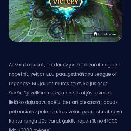
Ar visu to sakot, cik daudz jūs reāli varat sagaidīt
nopelnīt, veicot ELO paaugstināšanu League of
Legends? Nu, ļaujiet mums teikt, ka jūs esat
ārkārtīgi veiksminieks, un ne tikai jūs uzvarat
lielāko daļu savu spēļu, bet arī piesaistāt daudz
potenciālo spēlētāju, kas vēlas paaugstināt savu
kontu rangu. Jūs varat gaidīt nopelnīt no $1000
līdz $3000 mēnesī.