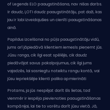
of Legends ELO paaugstināšana, nav nišas darbs.
Ir daudz, ĻOTI daudz paaugstinātāju, pat daži, kas
jau ir labi izveidojušies un cienīti paaugstināšanas
ainā.
Papildus izcelšanai no pūļa paaugstinātāju vidū,
jums arī jāpiedāvā klientiem iemesls pieņemt jūs.
Jūsu ranga, cik ilgi esat spēlējis, cik daudz
piedāvājat savus pakalpojumus, cik ilgi jums
vajadzēs, lai sasniegtu noteiktu rangu kontā, vai
jūsu iepriekšējie klienti palika apmierināti
Protams, ja jūs nespējat darīt šīs lietas, tad
vienmēr ir iespēja pievienoties paaugstināšanas
kompānijai, lai tie to varētu darīt jūsu vietā. Jā,