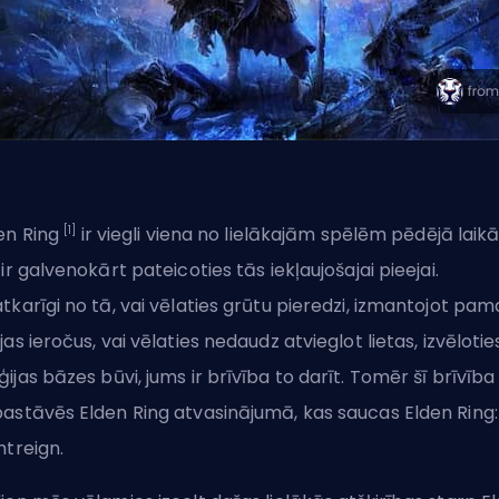
[1]
en Ring
ir viegli viena no lielākajām spēlēm pēdējā laikā
 ir galvenokārt pateicoties tās iekļaujošajai pieejai.
tkarīgi no tā, vai vēlaties grūtu pieredzi, izmantojot pam
jas ieročus, vai vēlaties nedaudz atvieglot lietas, izvēlotie
ijas bāzes
būvi
, jums ir brīvība to darīt. Tomēr šī brīvība
astāvēs Elden Ring atvasinājumā, kas saucas Elden Ring:
htreign.