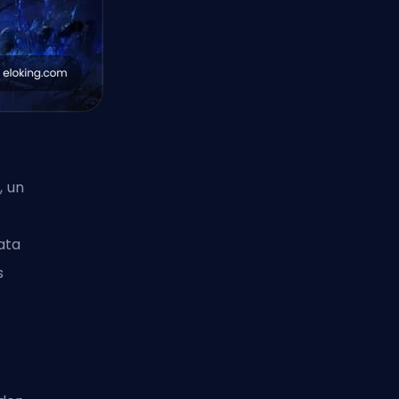
, un
ata
s