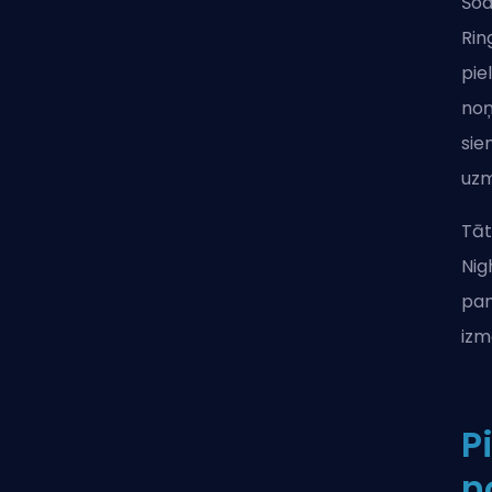
Šod
Rin
pie
noņ
sie
uzm
Tāt
Nig
pam
izm
P
n