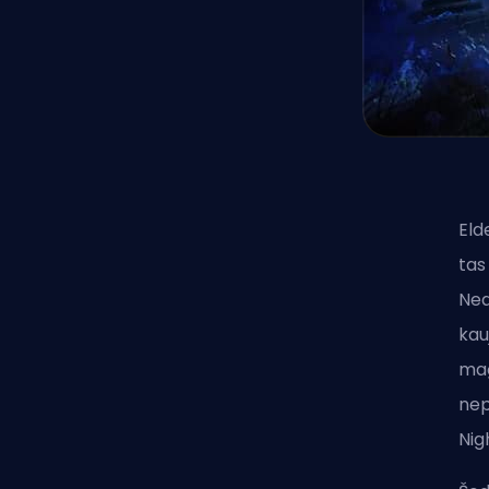
Eld
tas
Nea
kau
maģ
nep
Nig