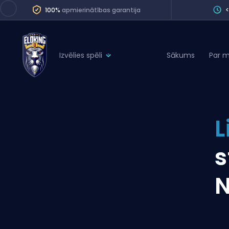
100%
apmierinātības garantija
Izvēlies spēli
Sākums
Par 
League of Legends
League 
Marvel Rivals
SERVICES
Valorant
L
Division Boos
Dota 2
Placements
s
Counter-Strike
Wins
Overwatch 2
N
Coaching
Rocket League
Path of Exile 2
Teammate