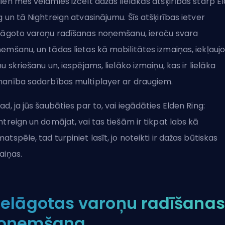
ien mēs vēlamies izcelt dažas lielākās atšķirības starp E
g un tā Nightreign atvasinājumu. Šīs atšķirības ietver
lāgoto varoņu radīšanas noņemšanu, ieroču svara
emšanu, un tādas lietas kā mobilitātes izmaiņas, iekļaujo
nu skriešanu un, iespējams, lielāko izmaiņu, kas ir lielāka
anība sadarbības multiplayer ar draugiem.
ad, ja jūs šaubāties par to, vai iegādāties Elden Ring:
htreign un domājat, vai tas tiešām ir tikpat labs kā
atspēle, tad turpiniet lasīt, jo noteikti ir dažas būtiskas
aiņas.
ielāgotas varoņu radīšanas
oņemšana