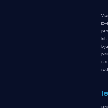
Vie
izv
pra
Ish
bij
pie
nef
rad
I
Nig