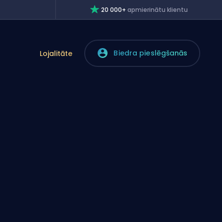
20 000+
apmierinātu klientu
Biedra pieslēgšanās
Lojalitāte