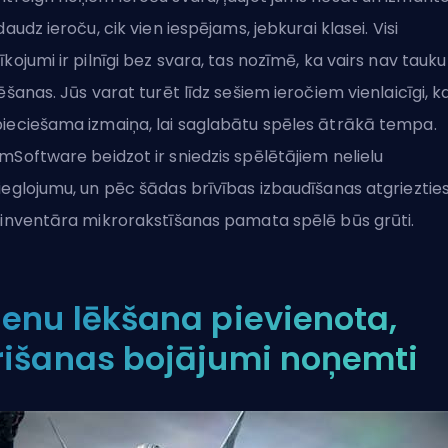
 daudz ieroču, cik vien iespējams, jebkurai klasei. Visi
īkojumi ir pilnīgi bez svara, tas nozīmē, ka vairs nav tauku
lēšanas. Jūs varat turēt līdz sešiem ieročiem vienlaicīgi, ka
ieciešama izmaiņa, lai saglabātu spēles ātrākā tempa.
mSoftware beidzot ir sniedzis spēlētājiem nelielu
ieglojumu, un pēc šādas brīvības izbaudīšanas atgrieztie
 inventāra mikrorakstīšanas pamata spēlē būs grūti.
ienu lēkšana pievienota,
rišanas bojājumi noņemti