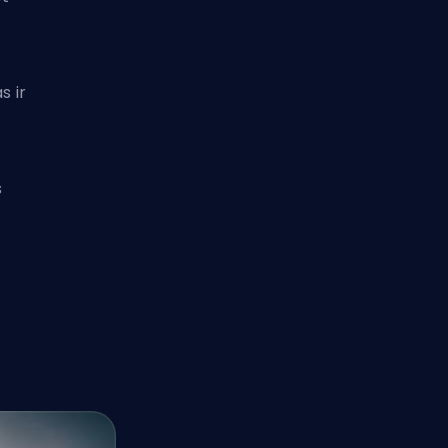
s ir
s