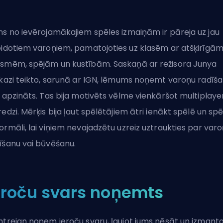
ns no ievērojamākajiem spēles izmaiņām ir
pāreja uz jau
eidotiem varoņiem
, pamatojoties uz klasēm ar atšķirīgā
smēm, spējām un kustībām. Saskaņā ar režisora Junya
ikazi teikto, sarunā ar IGN, lēmums noņemt varoņu radīš
a apzināts. Tas bija motivēts vēlme vienkāršot multiplaye
redzi. Mērķis bija ļaut spēlētājiem ātri ienākt spēlē un spē
ormāli, lai viņiem nevajadzētu uzreiz uztraukties par var
īšanu vai būvēšanu.
eroču svars noņemts
htreign noņem ieroču svaru, ļaujot jums nēsāt un izmant