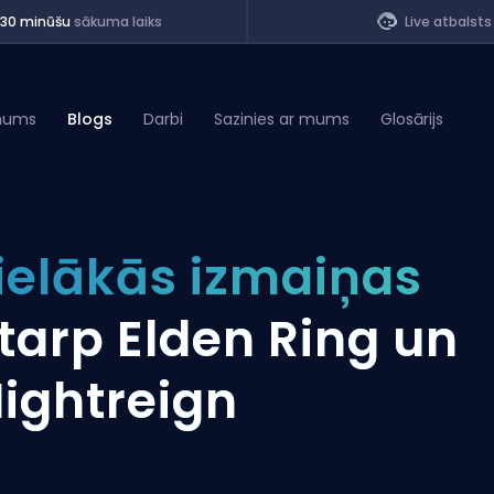
<30 minūšu
sākuma laiks
Live atbalsts
mums
Blogs
Darbi
Sazinies ar mums
Glosārijs
of Legends
ielākās izmaiņas
t
tarp Elden Ring un
ightreign