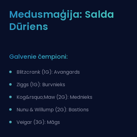
Medusmaģija: Salda
Dūriens
Galvenie čempioni:
Blitzcrank (1G): Avangards
Ziggs (1G): Burvnieks
Kog&rsquo;Maw (2G): Mednieks
Nunu & Willump (2G): Bastions
Veigar (3G): Māgs