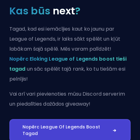
Kas būs
next
?
Tagad, kad esi iemācījies kaut ko jaunu par
League of Legends, ir laiks sākt spēlēt un kļūt
labākam šajā spēlē. Mēs varam palīdzēt!
Nopērc Eloking League of Legends boost tieši
tagad
un sāc spēlēt tajā rank, ko tu tiešām esi
pelnījis!
Vai arī vari
pievienoties mūsu Discord serverim
un piedalīties dažādos giveaway!
Nopērc League Of Legends Boost
Tagad