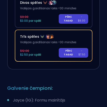
Divas spēles
Vidējais gaidīšanas laiks <30 minūtes
$8.00
PĒRC
-
$3.00 par spēli
TAGAD
$6.00
Trīs spēles
Vidējais gaidīšanas laiks <30 minūtes
$12.00
PĒRC
-
$2.50 par spēli
TAGAD
$7.50
Galvenie čempioni:
Jayce (1G): Formu mainītājs