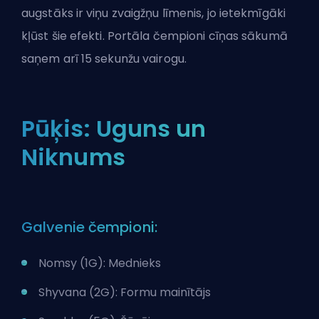
augstāks ir viņu zvaigžņu līmenis, jo ietekmīgāki
kļūst šie efekti. Portāla čempioni cīņas sākumā
saņem arī 15 sekunžu vairogu.
Pūķis: Uguns un
Niknums
Galvenie čempioni:
Nomsy (1G): Mednieks
Shyvana (2G): Formu mainītājs