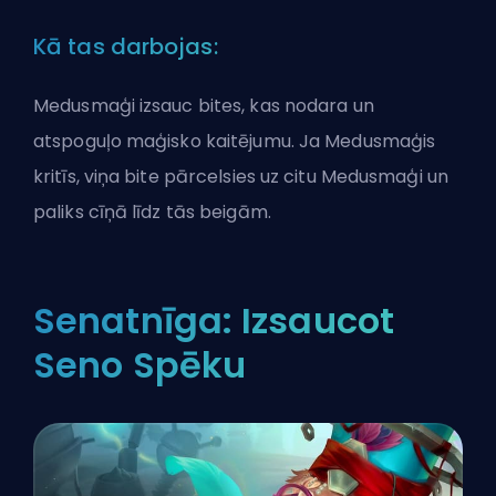
Kā tas darbojas:
Medusmaģi izsauc bites, kas nodara un
atspoguļo maģisko kaitējumu. Ja Medusmaģis
kritīs, viņa bite pārcelsies uz citu Medusmaģi un
paliks cīņā līdz tās beigām.
Senatnīga: Izsaucot
Seno Spēku