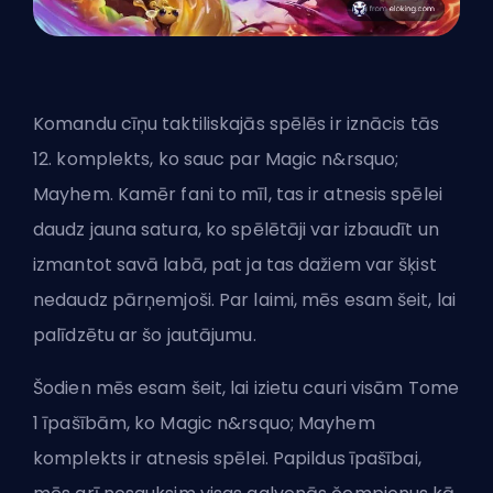
Komandu cīņu taktiliskajās spēlēs ir iznācis tās
12. komplekts, ko sauc par Magic n&rsquo;
Mayhem
. Kamēr fani to mīl, tas ir atnesis spēlei
daudz jauna satura, ko spēlētāji var izbaudīt un
izmantot savā labā, pat ja tas dažiem var šķist
nedaudz pārņemjoši. Par laimi, mēs esam šeit, lai
palīdzētu ar šo jautājumu.
Šodien mēs esam šeit, lai izietu cauri visām Tome
1 īpašībām, ko Magic n&rsquo; Mayhem
komplekts ir atnesis spēlei. Papildus īpašībai,