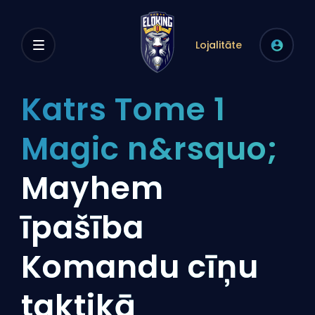
Lojalitāte
Katrs Tome 1
Magic n&rsquo;
Mayhem
īpašība
Komandu cīņu
taktikā