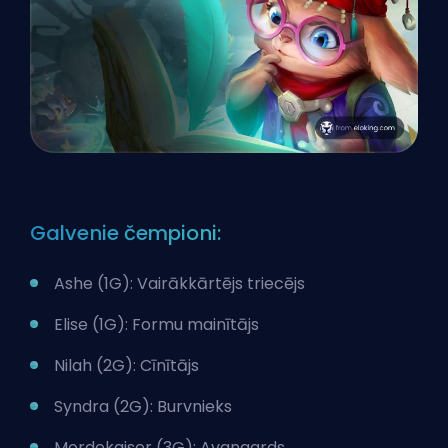
Galvenie čempioni:
Ashe (1G): Vairākkārtējs triecējs
Elise (1G): Formu mainītājs
Nilah (2G): Cīnītājs
Syndra (2G): Burvnieks
Mordekaiser (3G): Avangards