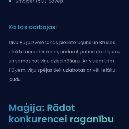
Smolder (5G): Šāvējs
Kā tas darbojas:
Divu Pūķu izvēlēšanās pielieto Uguns un Brūces
efektus ienaidniekiem, nodarot patiesu kaitējumu
un samazinot viņu dziedināšanu. Ar visiem trim
Pūķiem, viņu spējas tiek uzlabotas ar vēl lielāku
jaudu.
Maģija: Rādot
konkurencei raganību