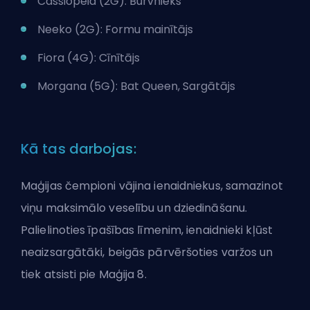
Cassiopeia (2G): Burvnieks
Neeko (2G): Formu mainītājs
Fiora (4G): Cīnītājs
Morgana (5G): Bat Queen, Sargātājs
Kā tas darbojas:
Maģijas čempioni vājina ienaidniekus, samazinot
viņu maksimālo veselību un dziedināšanu.
Palielinoties īpašības līmenim, ienaidnieki kļūst
neaizsargātāki, beigās pārvēršoties varžos un
tiek atsisti pie Maģija 8.