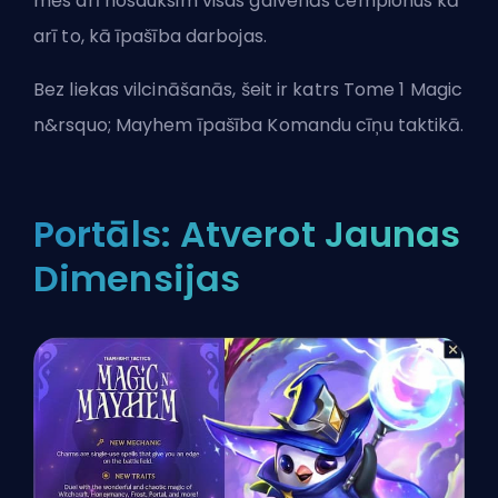
mēs arī nosauksim visas galvenās
čempionus
kā
arī to, kā īpašība darbojas.
Bez liekas vilcināšanās, šeit ir katrs Tome 1 Magic
n&rsquo; Mayhem īpašība Komandu cīņu taktikā.
Portāls: Atverot Jaunas
Dimensijas