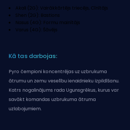
Akali (2G): Vairākkārtējs triecējs, Cīnītājs
Shen (2G): Bastions
Nasus (4G): Formu mainītājs
Varus (4G): Šāvējs
Kā tas darbojas:
Pyro čempioni koncentrējas uz uzbrukuma
ātrumu un zemu veselību ienaidnieku izpildīšanu.
Katrs nogalinājums rada Ugunsgrēkus, kurus var
savākt komandas uzbrukuma ātruma
uzlabojumiem.