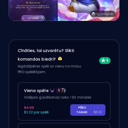
Cīnāties, lai uzvarētu? Slikti
komandas biedri?
Iegādājieties spēli ar vienu no mūsu
PRO spēlētājiem.
Viena spēle
Vidējais gaidīšanas laiks <30 minūtes
$4.00
PĒRC
-
$3.32 par spēli
TAGAD
$3.32