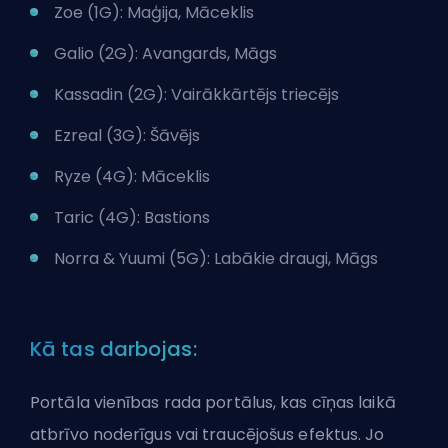
Zoe (1G): Maģija, Māceklis
Galio (2G): Avangards, Māgs
Kassadin (2G): Vairākkārtējs triecējs
Ezreal (3G): Šāvējs
Ryze (4G): Māceklis
Taric (4G): Bastions
Norra & Yuumi (5G): Labākie draugi, Māgs
Kā tas darbojas:
Portāla vienības rada portālus, kas cīņas laikā
atbrīvo noderīgus vai traucējošus efektus. Jo