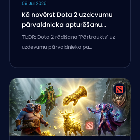
09 Jul 2026
Kā novērst Dota 2 uzdevumu
pārvaldnieka apturēšanu
Windows klēpjdatorā
TL;DR: Dota 2 rādīšana "Pārtraukts" uz
uzdevumu pārvaldnieka pa…