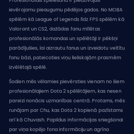
Profesionālais spēlēšana ir piedzīvojusi
ievērojamu pieaugumu pēdējos gados. No
MOBA
spēlēm kā League of Legends līdz
FPS
spēlēm kā
Valorant un CS2, dažādas fanu mīlētas
profesionālās komandas un spēlētāji ir pēkšņi
parādījušies, lai aizrautu fanus un izveidotu veltītu
fanu bāzi, pateicoties viņu lieliskajām prasmēm
izvēlētajā spēlē.
Šodien mēs vēlamies pievērsties vienam no šiem
profesionālajiem Dota 2 spēlētājiem, kas nesen
pareizi nonācis uzmanības centrā. Protams, mēs
runājam par Chu, kas Dota 2 kopienā pazīstams
arī kā Chuvash. Papildus informācijas sniegšanai
par viņa kopējo fona informāciju un agrīno