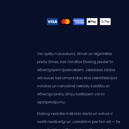
Visi spēļu nosaukumi, zīmoli un reģistrētās
preču zīmes, kas minētas Eloking, pieder to
attiecīgajiem īpašniekiem. Jebkādas šādas
atsauces tiek izmantotas tikai identifikācijas
nolūkos un nenozīmē nekādu saistību ar
attiecīgo preču zīmju turētājiem vai to
apstiprinājumu.
Eloking veidotie mākslas darbi un saturs ir
radīti neatkarīgi un uzskatāmi par fan art — tie