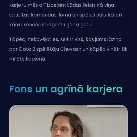
karjeru mēs arī izceļam tādas lietas kā viņa
saistītās komandas, loma un spēles stils, kā arī
konkurences sniegumu gaitā gadu.
Tāpēc, nekavējoties, šeit ir viss, kas jums jāzina
par Dota 2 spēlētāju Chuvash un kāpēc viņš ir tik
mīlēts kopienā.
Fons un agrīnā karjera