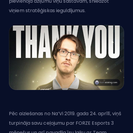
pievienoja dziļumu viņu sastāvam, sniedzot
viņiem stratēģiskas ieguldījumus.
Pēc aiziešanas no Na’Vi 2019. gada 24. aprīlī, viņš
turpināja savu ceļojumu par FORZE Esports 3
mēnešus un arī pavadīja īsu laiku ar Team