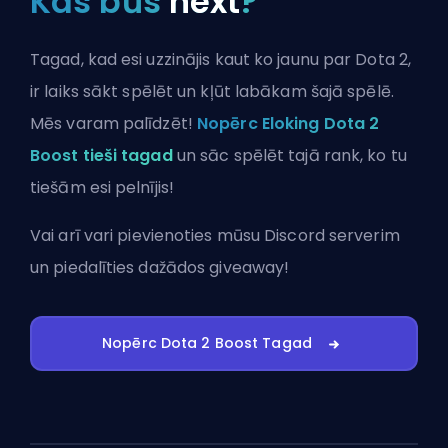
Kas būs
next
?
Tagad, kad esi uzzinājis kaut ko jaunu par Dota 2,
ir laiks sākt spēlēt un kļūt labākam šajā spēlē.
Mēs varam palīdzēt!
Nopērc Eloking Dota 2
Boost tieši tagad
un sāc spēlēt tajā rank, ko tu
tiešām esi pelnījis!
Vai arī vari
pievienoties mūsu Discord serverim
un piedalīties dažādos giveaway!
Nopērc Dota 2 Boost Tagad