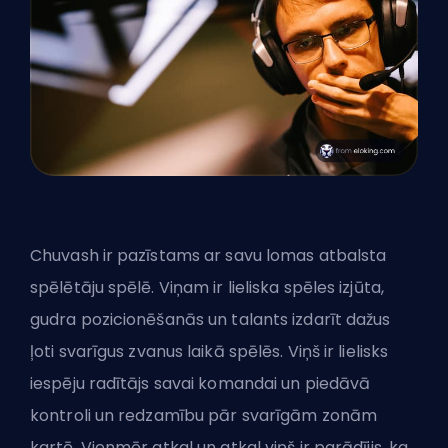
Chuvash ir pazīstams ar savu lomas atbalsta
spēlētāju spēlē. Viņam ir lieliska spēles izjūta,
gudra pozicionēšanās un talants izdarīt dažus
ļoti svarīgus zvanus laikā spēlēs. Viņš ir lielisks
iespēju radītājs savai komandai un piedāvā
kontroli un redzamību pār svarīgām zonām
kartē. Vienmēr atkal un atkal viņš ir parādījis, ka