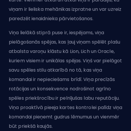
viņam ir lieliska mehānikas izpratne un var uzreiz
paredzēt ienaidnieka pārvietošanos.
Viņa lielākā stiprā puse ir, iespējams, viņa
pielāgošanās spējas, kas ļauj viņam spēlēt plašu
atbalsta varoņu klāstu kā Lion, Lich un Oracle,
kuriem visiem ir unikālas spējas. Viņš var pielāgot
savu spēles stilu atkarībā no tā, kas viņa
komandai ir nepieciešams brīdī. Viņa precīzās
rotācijas un konsekvence nodrošinot agrīno
spēles priekšrocību ir pelnījušas labu reputāciju.
Viņa proaktīvā pieeja kartes kontrolei palīdz viņa
komandai pieņemt gudrus lēmumus un vienmēr
būt priekšā kaujās.