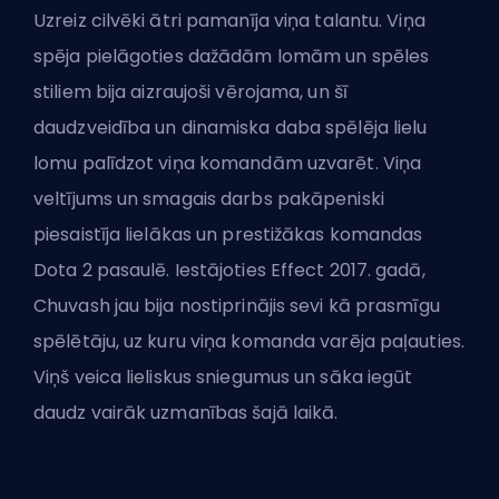
Uzreiz cilvēki ātri pamanīja viņa talantu. Viņa
spēja pielāgoties dažādām lomām un spēles
stiliem bija aizraujoši vērojama, un šī
daudzveidība un dinamiska daba spēlēja lielu
lomu palīdzot viņa komandām uzvarēt. Viņa
veltījums un smagais darbs pakāpeniski
piesaistīja lielākas un prestižākas komandas
Dota 2 pasaulē. Iestājoties Effect 2017. gadā,
Chuvash jau bija nostiprinājis sevi kā prasmīgu
spēlētāju, uz kuru viņa komanda varēja paļauties.
Viņš veica lieliskus sniegumus un sāka iegūt
daudz vairāk uzmanības šajā laikā.