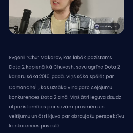
Evgenii “Chu” Makarov
, kas labāk pazīstams
Dota 2 kopienā kā Chuvash, savu agrīno Dota 2
karjeru sāka 2016. gadā. Viņš sāka spēlēt par
[1]
Comanche
, kas uzsāka viņa garo ceļojumu
konkurences Dota 2 ainā. Viņš ātri ieguva daudz
atpazīstamības par savām prasmēm un
veltījumu un ātri kļuva par aizraujošu perspektīvu
konkurences pasaulē.