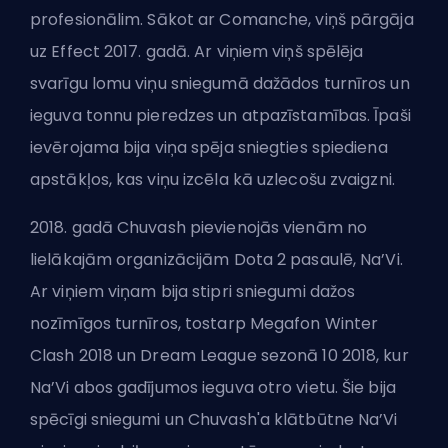
profesionālim. Sākot ar Comanche, viņš pārgāja
uz Effect 2017. gadā. Ar viņiem viņš spēlēja
svarīgu lomu viņu sniegumā dažādos turnīros un
ieguva tonnu pieredzes un atpazīstamības. Īpaši
ievērojama bija viņa spēja sniegties spiediena
apstākļos, kas viņu izcēla kā uzlecošu zvaigzni.
2018. gadā Chuvash pievienojās vienām no
lielākajām organizācijām Dota 2 pasaulē, Na’Vi.
Ar viņiem viņam bija stipri sniegumi dažos
nozīmīgos turnīros, tostarp Megafon Winter
Clash 2018 un Dream League sezonā 10 2018, kur
Na’Vi abos gadījumos ieguva otro vietu. Šie bija
spēcīgi sniegumi un Chuvash'a klātbūtne Na’Vi