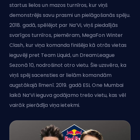
startus lielos un mazos turnīros, kur viņš
demonstrējis savu prasmi un pielāgošanās spēju.
2018. gadā, spēlējot par Na’Vi, viņš piedalījās
svarīgos turnīros, piemēram, MegaFon Winter
Clash, kur viņa komanda finišēja kā otrās vietas
ieguvēji pret Team Liquid, un DreamLeague
Sezonā 10, nodrošinot otro vietu. Šie uzsvēra, ka
viņš spēj sacensties ar lielām komandām
augstākajā līmenī. 2019. gadā ESL One Mumbai
laikā Na’Vi ieguva godājamo trešo vietu, kas vēl
vairāk pierādīja viņa ietekmi.