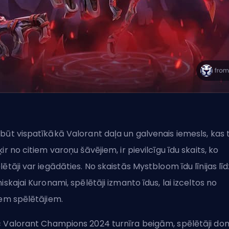
būt vispatīkākā Valorant daļa un galvenais iemesls, kas 
ķir no citiem varoņu šāvējiem, ir pievilcīgu īdu skaits, ko
lētāji var iegādāties. No
skaistās Mystbloom īdu līnijas
līd
niskajai Kuronami, spēlētāji izmanto īdus, lai izceltos no
iem spēlētājiem.
c
Valorant Champions 2024
turnīra beigām, spēlētāji do