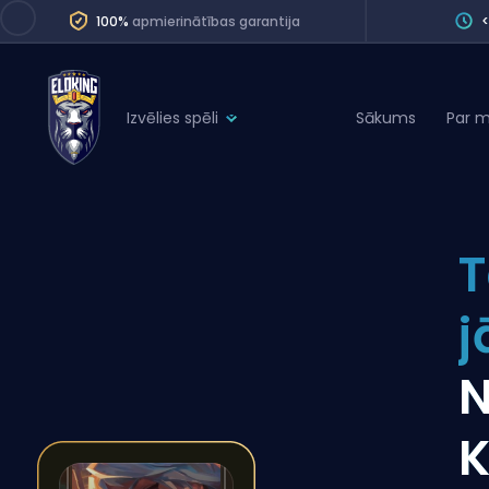
100%
apmierinātības garantija
Izvēlies spēli
Sākums
Par 
League of Legends
League 
Marvel Rivals
SERVICES
Valorant
T
Division Boos
Dota 2
Placements
j
Counter-Strike
Wins
Overwatch 2
N
Coaching
Rocket League
Path of Exile 2
Teammate