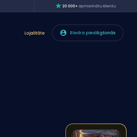
20 000+
apmierinātu klientu
Biedra pieslēgšanās
Lojalitāte