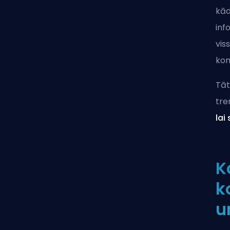
kād
inf
vis
kom
Tāt
tre
lai
K
k
u