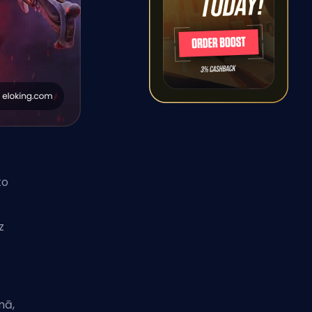
to
z
mā,