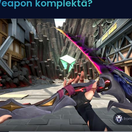
eapon komplektā?