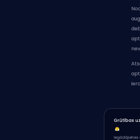
Noc
aug
deb
apt
nev
Ats
apt
ier
Grūtības uz
Iegādājieties