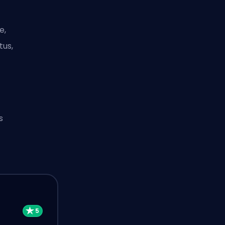
e,
tus,
s