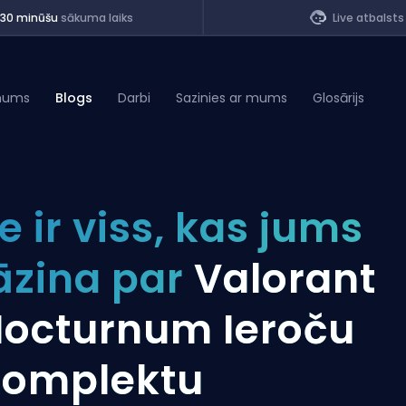
<30 minūšu
sākuma laiks
Live atbalsts
mums
Blogs
Darbi
Sazinies ar mums
Glosārijs
of Legends
e ir viss, kas jums
t
āzina par
Valorant
octurnum Ieroču
Komplektu