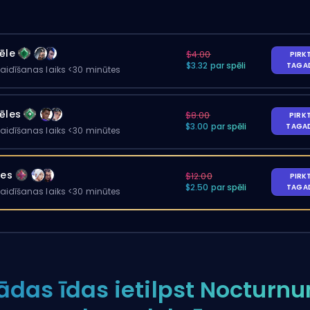
ēle
$4.00
PIRK
$3.32 par spēli
TAGA
gaidīšanas laiks <30 minūtes
ēles
$8.00
PIRK
$3.00 par spēli
TAGA
gaidīšanas laiks <30 minūtes
les
$12.00
PIRK
$2.50 par spēli
TAGA
gaidīšanas laiks <30 minūtes
ādas īdas ietilpst Nocturn