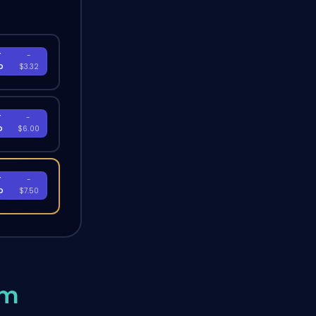
T
-
D
$3.32
T
-
D
$6.00
T
-
D
$7.50
um