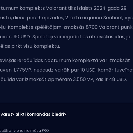
turnum komplekts Valorant tiks izlaists 2024. gada 29.
ustā, dienu pēc 9. epizodes, 2. akta un jaunā Sentinel, Vys
iju. Komplekts spēlētājam izmaksās 8700 Valorant punk
uveni 90 USD. Spēlētāji var iegādāties atsevišķas īdas, ja
ēlas pirkt visu komplektu.
evišķas ieroču
īdas
Nocturnum komplektā var izmaksāt
uveni 1,775VP, nedaudz vairāk par 10 USD, kamēr tuvcīņa
oču īda var izmaksāt apmēram 3,550 VP, kas ir 48 USD.
varēt? Slikti komandas biedri?
 spēli ar vienu no mūsu PRO