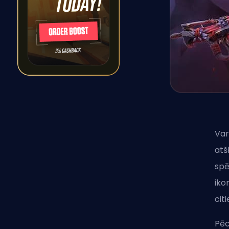
Var
atš
spē
iko
cit
Pē