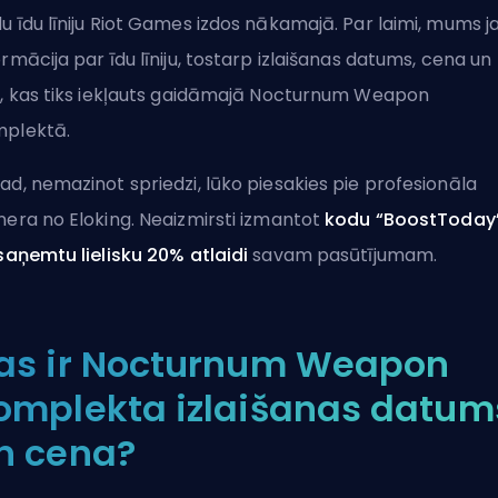
u īdu līniju Riot Games izdos nākamajā. Par laimi, mums ja
ormācija par īdu līniju, tostarp izlaišanas datums, cena un
s, kas tiks iekļauts gaidāmajā Nocturnum Weapon
plektā.
ad, nemazinot spriedzi, lūko piesakies pie profesionāla
nera no Eloking. Neaizmirsti izmantot
kodu “BoostToday”
 saņemtu lielisku 20% atlaidi
savam pasūtījumam.
as ir Nocturnum Weapon
omplekta izlaišanas datum
n cena?