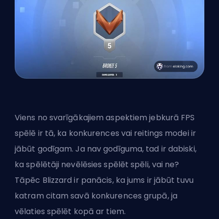
Viens no svarīgākajiem aspektiem jebkurā FPS
spēlē ir tā, ka konkurences vai reitings modei ir
jābūt godīgam. Ja nav godīguma, tad ir dabiski,
ka spēlētāji nevēlēsies spēlēt spēli, vai ne?
Tāpēc Blizzard ir panācis, ka jums ir jābūt tuvu
katram citam savā konkurences grupā, ja
vēlaties spēlēt kopā ar tiem.