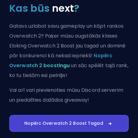
Kas būs
next
?
Gatavs uzlabot savu gameplay un kāpt rankos
Overwatch 2? Paķer mūsu augstākās klases
Eloking Overwatch 2 Boost jau tagad un dominē
pār konkurenci kā nekad iepriekš!
Nopērc
Overwatch 2 boostingu
un sāc spēlēt tajā rank,
ko tu tiešām esi pelnījis!
Vai arī vari
pievienoties mūsu Discord serverim
un piedalīties dažādos giveaway!
Nopērc Overwatch 2 Boost Tagad