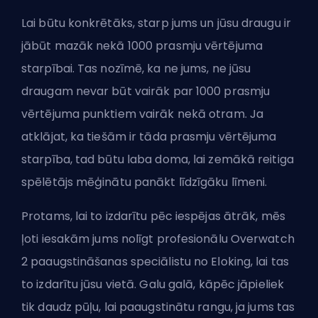
Lai būtu konkrētāks, starp jums un jūsu draugu ir
jābūt mazāk nekā 1000 prasmju vērtējuma
starpībai. Tas nozīmē, ka ne jums, ne jūsu
draugam nevar būt vairāk par 1000 prasmju
vērtējuma punktiem vairāk nekā otram. Ja
atklājat, ka tiešām ir tāda prasmju vērtējuma
starpība, tad būtu laba doma, lai zemākā reitiga
spēlētājs mēģinātu panākt līdzīgāku līmeni.
Protams, lai to izdarītu pēc iespējas ātrāk, mēs
ļoti iesakām jums
nolīgt profesionālu Overwatch
2 paaugstināšanas speciālistu no Eloking
, lai tas
to izdarītu jūsu vietā. Galu galā, kāpēc jāpieliek
tik daudz pūļu, lai paaugstinātu rangu, ja jums tas