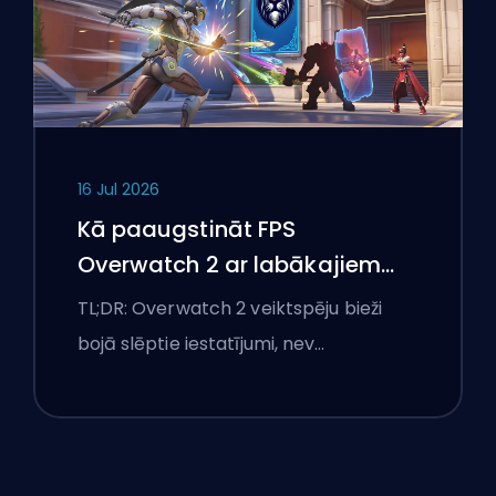
16 Jul 2026
Kā paaugstināt FPS
Overwatch 2 ar labākajiem
iestatījumiem
TL;DR: Overwatch 2 veiktspēju bieži
bojā slēptie iestatījumi, nev…