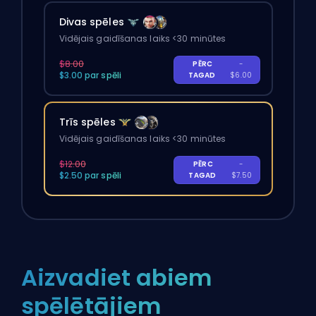
Divas spēles
Vidējais gaidīšanas laiks <30 minūtes
$8.00
PĒRC
-
$3.00 par spēli
TAGAD
$6.00
Trīs spēles
Vidējais gaidīšanas laiks <30 minūtes
$12.00
PĒRC
-
$2.50 par spēli
TAGAD
$7.50
Aizvadiet abiem
spēlētājiem