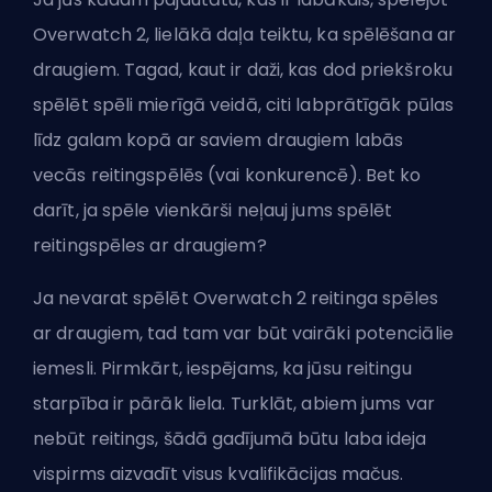
Overwatch 2, lielākā daļa teiktu, ka spēlēšana ar
draugiem. Tagad, kaut ir daži, kas dod priekšroku
spēlēt spēli mierīgā veidā, citi labprātīgāk pūlas
līdz galam kopā ar saviem draugiem labās
vecās
reitingspēlēs
(vai konkurencē). Bet ko
darīt, ja spēle vienkārši neļauj jums spēlēt
reitingspēles ar draugiem?
Ja nevarat spēlēt Overwatch 2 reitinga spēles
ar draugiem, tad tam var būt vairāki potenciālie
iemesli. Pirmkārt, iespējams, ka jūsu reitingu
starpība ir pārāk liela. Turklāt, abiem jums var
nebūt reitings, šādā gadījumā būtu laba ideja
vispirms aizvadīt visus kvalifikācijas mačus.