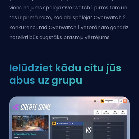
viens no jums spēlēja Overwatch 1 pirms tam un
tas ir pirmā reize, kad abi spēlējat Overwatch 2
konkurenci, tad Overwatch 1 veterānam gandrīz
noteikti būs augstāks prasmju vērtējums.
Ielūdziet kādu citu jūs
abus uz grupu