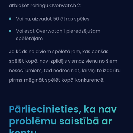
atbloķēt reitingu Overwatch 2:
Vai nu, aizvadot 50 ātras spēles
Vai esot Overwatch 1 pieredzējušam
spēlētājam
Ja kāds no diviem spēlētājiem, kas cenšas
spēlēt kopā, nav izpildījis vismaz vienu no šiem
nosacījumiem, tad nodrošiniet, lai viņi to izdarītu
pirms mēģināt spēlēt kopā konkurencē.
Pārliecinieties, ka nav
problēmu saistībā ar
kontu