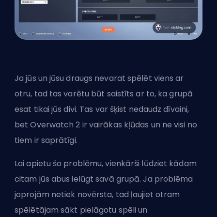
Ja jūs un jūsu draugs nevarat spēlēt viens ar
otru, tad tas varētu būt saistīts ar to, ka grupā
esat tikai jūs divi. Tas var šķist nedaudz dīvaini,
bet Overwatch 2 ir vairākas kļūdas un ne visi no
tiem ir saprātīgi.
Lai apietu šo problēmu, vienkārši lūdziet kādam
citam jūs abus ielūgt savā grupā. Ja problēma
joprojām netiek novērsta, tad ļaujiet otram
spēlētājam sākt pielāgotu spēli un