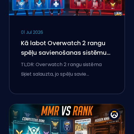
01 Jul 2026
Kā labot Overwatch 2 rangu
spēļu savienošanas sistēmu
un pārlieku izteiktas spēles
TL;DR: Overwatch 2 rangu sistēma
šķiet salauzta, jo spēļu savie…