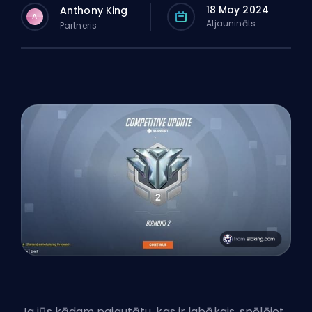
18 May 2024
Anthony King
A
Atjaunināts:
Partneris
Ja jūs kādam pajautātu, kas ir labākais, spēlējot