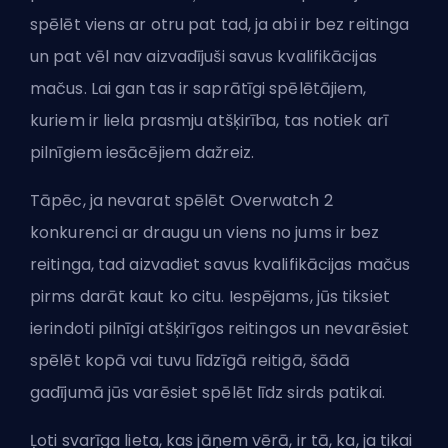
spēlēt viens ar otru pat tad, ja abi ir bez reitinga
un pat vēl nav aizvadījuši savus kvalifikācijas
mačus. Lai gan tas ir saprātīgi spēlētājiem,
kuriem ir liela prasmju atšķirība, tas notiek arī
pilnīgiem iesācējiem dažreiz.
Tāpēc, ja nevarat spēlēt Overwatch 2
konkurenci ar draugu un viens no jums ir bez
reitinga, tad aizvadiet savus kvalifikācijas mačus
pirms darāt kaut ko citu. Iespējams, jūs tiksiet
ierindoti pilnīgi atšķirīgos reitingos un nevarēsiet
spēlēt kopā vai tuvu līdzīgā reitigā, šādā
gadījumā jūs varēsiet spēlēt līdz sirds patikai.
Ļoti svarīga lieta, kas jāņem vērā, ir tā, ka, ja tikai