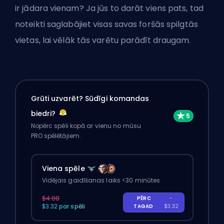
ir jādara vienam? Ja jūs to darāt viens pats, tad
noteikti
saglabājiet visas savas foršās spilgtās
vietas
, lai vēlāk tās varētu parādīt draugam.
Grūti uzvarēt? Sūdīgi komandas
biedri?
Nopērc spēli kopā ar vienu no mūsu
PRO spēlētājiem.
Viena spēle
Vidējais gaidīšanas laiks <30 minūtes
$4.00
PĒRC
-
$3.32 par spēli
TAGAD
$3.32