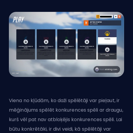
Viena no kļūdām, ko daži spēlētāji var pieļaut, ir
mēģinājums spēlēt konkurences spēli ar draugu,
kurš vēl pat nav atbloķējis konkurences spēli. Lai
būtu konkrētāki, ir divi veidi, kā spēlētāji var