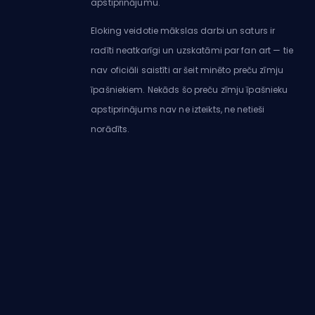
apstiprinājumu.
Eloking veidotie mākslas darbi un saturs ir
radīti neatkarīgi un uzskatāmi par fan art — tie
nav oficiāli saistīti ar šeit minēto preču zīmju
īpašniekiem. Nekāds šo preču zīmju īpašnieku
apstiprinājums nav ne izteikts, ne netieši
norādīts.