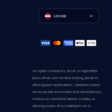
Latviski
Visi spēļu nosaukumi, zīmoli un reģistrētās
preču zīmes, kas minētas Eloking, pieder to
attiecīgajiem īpašniekiem. Jebkādas šādas
atsauces tiek izmantotas tikai identifikācijas
nolūkos un nenozīmē nekādu saistību ar
attiecīgo preču zīmju turētājiem vai to