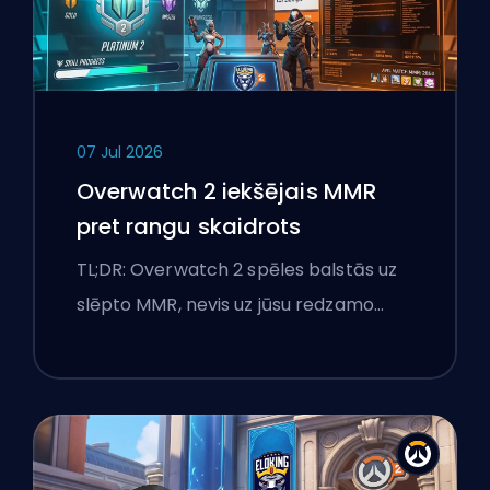
07 Jul 2026
Overwatch 2 iekšējais MMR
pret rangu skaidrots
TL;DR: Overwatch 2 spēles balstās uz
slēpto MMR, nevis uz jūsu redzamo…