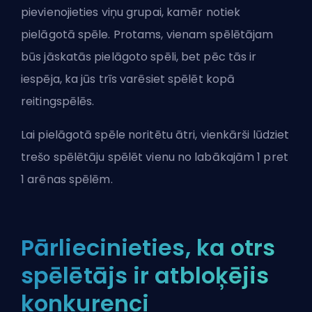
pievienojieties viņu grupai, kamēr notiek
pielāgotā spēle. Protams, vienam spēlētājam
būs jāskatās pielāgoto spēli, bet pēc tās ir
iespēja, ka jūs trīs varēsiet spēlēt kopā
reitingspēlēs.
Lai pielāgotā spēle noritētu ātri, vienkārši lūdziet
trešo spēlētāju spēlēt vienu no
labākajām 1 pret
1 arēnas spēlēm
.
Pārliecinieties, ka otrs
spēlētājs ir atbloķējis
konkurenci