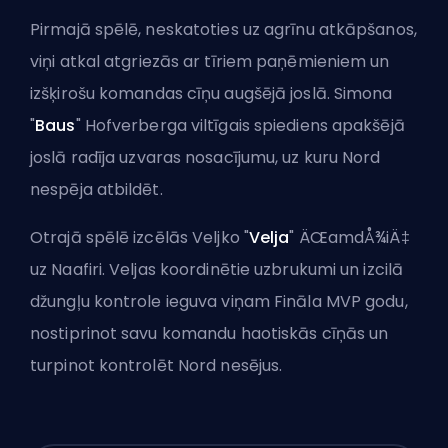
Pirmajā spēlē, neskatoties uz agrīnu atkāpšanos,
viņi atkal atgriezās ar tīriem paņēmieniem un
izšķirošu komandas cīņu augšējā joslā. Simona
"
Baus
" Hofverberga viltīgais spiediens
apakšējā
joslā
radīja uzvaras nosacījumu, uz kuru Nord
nespēja atbildēt.
Otrajā spēlē izcēlās Veljko "
Velja
" ÄŒamdÅ¾iÄ‡
uz Naafiri. Veljas koordinētie uzbrukumi un izcilā
džungļu kontrole ieguva viņam Fināla MVP godu,
nostiprinot savu komandu haotiskās cīņās un
turpinot kontrolēt Nord nesējus.