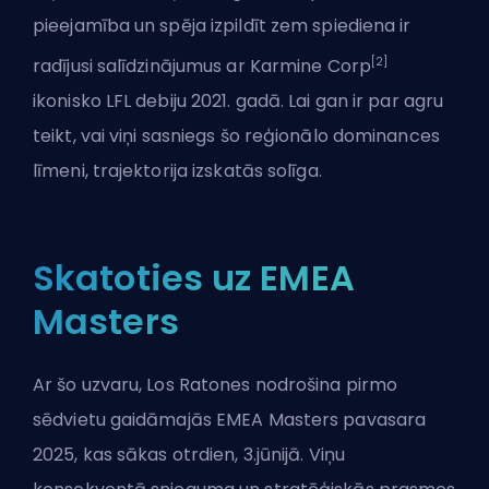
pieejamība un spēja izpildīt zem spiediena ir
[2]
radījusi salīdzinājumus ar Karmine Corp
ikonisko LFL debiju 2021. gadā. Lai gan ir par agru
teikt, vai viņi sasniegs šo reģionālo dominances
līmeni, trajektorija izskatās solīga.
Skatoties uz EMEA
Masters
Ar šo uzvaru, Los Ratones nodrošina pirmo
sēdvietu gaidāmajās EMEA Masters pavasara
2025, kas sākas otrdien, 3.jūnijā. Viņu