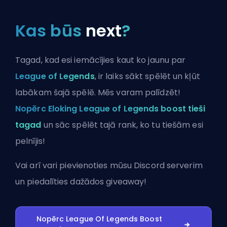
Kas būs
next
?
Tagad, kad esi iemācījies kaut ko jaunu par
League of Legends
, ir laiks sākt spēlēt un kļūt
labākam šajā spēlē. Mēs varam palīdzēt!
Nopērc Eloking League of Legends boost tieši
tagad
un sāc spēlēt tajā rank, ko tu tiešām esi
pelnījis!
Vai arī vari
pievienoties mūsu Discord serverim
un piedalīties dažādos giveaway!
Nopērc League Of Legends Boost