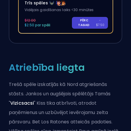
Trīs spēles
Vidējais gaidīšanas laiks <30 minūtes
$12.00
PĒRC
-
$2.50 par spēli
TAGAD
$7.50
Atriebība liegta
Trešā spēle izskatījās kā Nord atgriešanās
stāsts. Jankos un augšējais spēlētājs Tamás
"
Vizicsacsi
" Kiss tika atbrīvoti, atrodot
paņēmienus un uzbūvējot ievērojamu zelta
pārsvaru. Bet Los Ratones atteicās padoties.