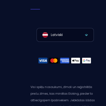
Latviski
Visi spēļu nosaukumi, zīmoli un reģistrētās
preču zīmes, kas minētas Eloking, pieder to
attiecīgajiem īpašniekiem. Jebkādas šādas