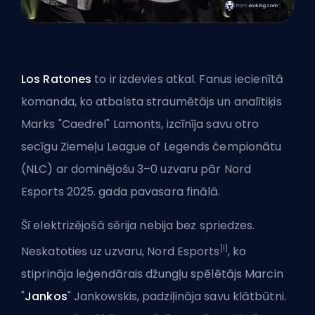
Los Ratones
to ir izdevies atkal. Fanus iecienītā
komanda, ko atbalsta straumētājs un analītiķis
Marks "Caedrel" Lamonts, izcīnīja savu otro
secīgu
Ziemeļu League of Legends čempionātu
(NLC) ar dominējošu 3–0 uzvaru pār Nord
Esports 2025. gada pavasara finālā.
Šī elektrizējošā sērija nebija bez spriedzes.
[1]
Neskatoties uz uzvaru, Nord Esports
, ko
stiprināja leģendārais džungļu spēlētājs Marcin
"
Jankos
" Jankowskis, padziļināja savu klātbūtni.