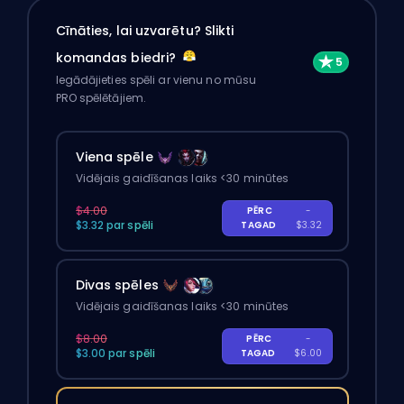
Cīnāties, lai uzvarētu? Slikti
komandas biedri?
Iegādājieties spēli ar vienu no mūsu
PRO spēlētājiem.
Viena spēle
Vidējais gaidīšanas laiks <30 minūtes
$4.00
PĒRC
-
$3.32 par spēli
TAGAD
$3.32
Divas spēles
Vidējais gaidīšanas laiks <30 minūtes
$8.00
PĒRC
-
$3.00 par spēli
TAGAD
$6.00