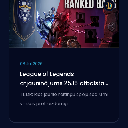
08 Jul 2026
League of Legends
atjauninājums 25.18 atbalsta
aizliegumus un boostēšanas
TL;DR: Riot jaunie reitingu spēju sodījumi
karogus
vēršas pret aizdomīg…