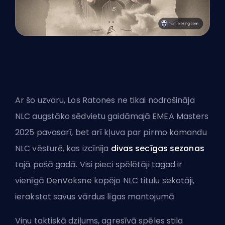
Ar šo uzvaru, Los Ratones ne tikai nodrošināja
NLC augstāko sēdvietu gaidāmajā
EMEA Masters
2025 pavasarī
, bet arī kļuva par pirmo komandu
NLC vēsturē, kas izcīnīja
divas secīgas sezonas
tajā pašā gadā. Visi pieci spēlētāji tagad ir
vienīgā DenVoksne kopējo NLC titulu sekotāji,
ierakstot savus vārdus līgas mantojumā.
Viņu taktiskā dziļums, agresīvā spēles stila