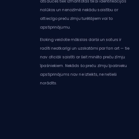
atsauces tiek izmantotas tikai identifikācijas
nolūkos un nenozīmē nekādu saistību ar
attiecīgo preču zīmju turētājiem vai to
apstiprinājumu.
Eloking veidotie mākslas darbi un saturs ir
radīti neatkarīgi un uzskatāmi par fan art — tie
nav oficiāli saistīti ar šeit minēto preču zīmju
īpašniekiem. Nekāds šo preču zīmju īpašnieku
apstiprinājums nav ne izteikts, ne netieši
norādīts.