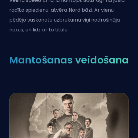
Vēlīna spēles cīņa, izmantojot Baus agrīnā joslā
radīto spiedienu, atvēra Nord bāzi. Ar vienu
pēdējo saskaņotu uzbrukumu viņi nodrošināja
nexus
, un līdz ar to titulu.
Mantošanas veidošana