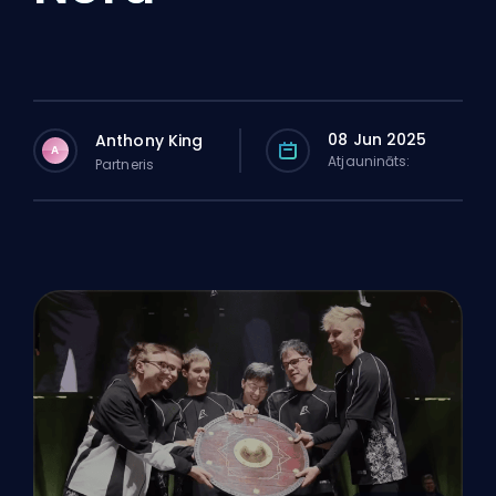
08 Jun 2025
Anthony King
A
Atjaunināts:
Partneris