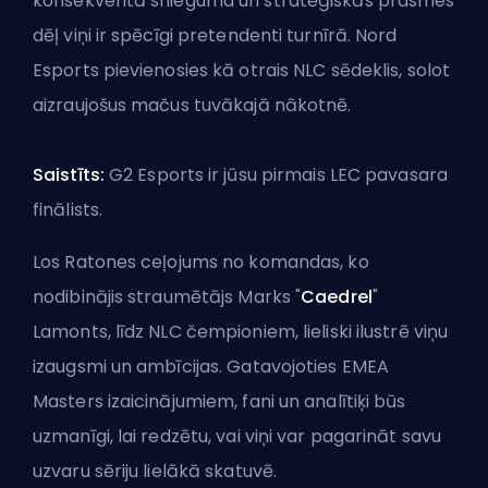
konsekventā snieguma un stratēģiskās prasmes
dēļ viņi ir spēcīgi pretendenti turnīrā. Nord
Esports pievienosies kā otrais NLC sēdeklis, solot
aizraujošus mačus tuvākajā nākotnē.
Saistīts:
G2 Esports ir jūsu pirmais LEC pavasara
finālists
.
Los Ratones ceļojums no komandas, ko
nodibinājis straumētājs Marks "
Caedrel
"
Lamonts, līdz NLC čempioniem, lieliski ilustrē viņu
izaugsmi un ambīcijas. Gatavojoties EMEA
Masters izaicinājumiem, fani un analītiķi būs
uzmanīgi, lai redzētu, vai viņi var pagarināt savu
uzvaru sēriju lielākā skatuvē.