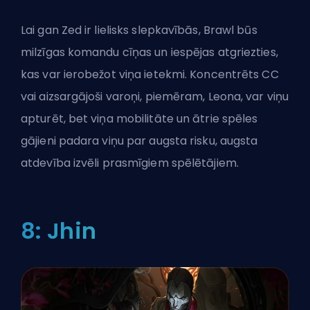
Lai gan Zed ir lielisks slepkavībās, Brawl būs
milzīgas komandu cīņas un iespējas atgriezties,
kas var ierobežot viņa ietekmi. Koncentrēts
CC
vai aizsargājoši varoņi, piemēram, Leona, var viņu
apturēt, bet viņa mobilitāte un ātrie spēles
gājieni padara viņu par augsta risku, augsta
atdevība izvēli prasmīgiem spēlētājiem.
8: Jhin