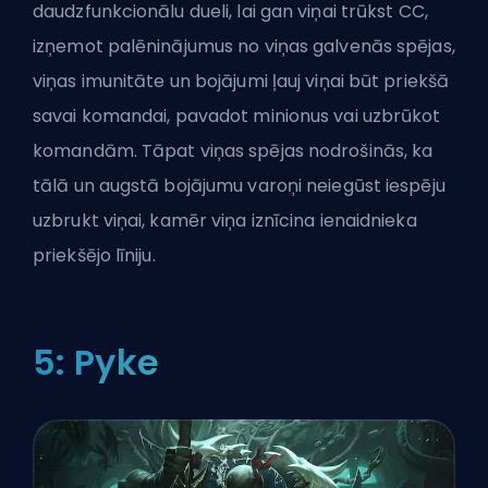
daudzfunkcionālu dueli, lai gan viņai trūkst CC,
izņemot palēninājumus no viņas galvenās spējas,
viņas imunitāte un bojājumi ļauj viņai būt priekšā
savai komandai, pavadot minionus vai uzbrūkot
komandām. Tāpat viņas spējas nodrošinās, ka
tālā un augstā bojājumu varoņi neiegūst iespēju
uzbrukt viņai, kamēr viņa iznīcina ienaidnieka
priekšējo līniju.
5: Pyke