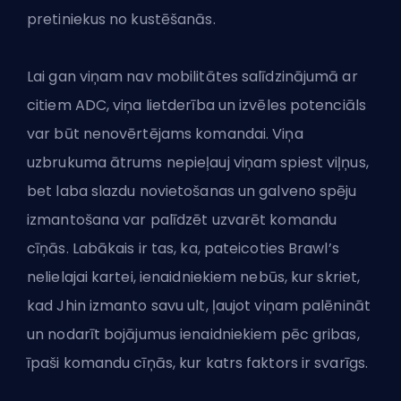
pretiniekus no kustēšanās.
Lai gan viņam nav mobilitātes salīdzinājumā ar
citiem ADC, viņa lietderība un izvēles potenciāls
var būt nenovērtējams komandai. Viņa
uzbrukuma ātrums nepieļauj viņam spiest viļņus,
bet laba slazdu novietošanas un galveno spēju
izmantošana var palīdzēt uzvarēt komandu
cīņās. Labākais ir tas, ka, pateicoties Brawl’s
nelielajai kartei, ienaidniekiem nebūs, kur skriet,
kad Jhin izmanto savu ult, ļaujot viņam palēnināt
un nodarīt bojājumus ienaidniekiem pēc gribas,
īpaši komandu cīņās, kur katrs faktors ir svarīgs.