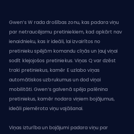
Gwen’s W rada drošības zonu, kas padara viņu
par netraucējamu pretiniekiem, kad apkārt nav
ienaidnieku, kas ir ideāli, lai izvairītos no
pretinieku spējām komandu cīņās un ļauj viņai
sodīt klejojošos pretiniekus. Viņas Q var dzēst
traki pretiniekus, kamēr E uzlabo viņas
automātiskos uzbrukumus un dod viņai
mobilitāti. Gwen’s galvenā spēja palēnina
pretiniekus, kamēr nodara viņiem bojājumus,
ideāli piemērota viņu vajāšanai.
Viņas izturība un bojājumi padara viņu par