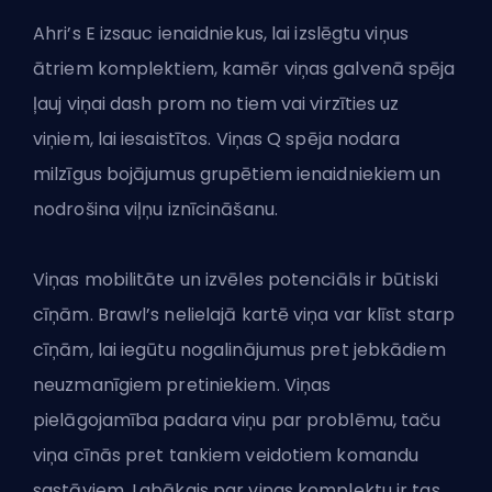
Ahri’s E izsauc ienaidniekus, lai izslēgtu viņus
ātriem komplektiem, kamēr viņas galvenā spēja
ļauj viņai dash prom no tiem vai virzīties uz
viņiem, lai iesaistītos. Viņas Q spēja nodara
milzīgus bojājumus grupētiem ienaidniekiem un
nodrošina viļņu iznīcināšanu.
Viņas mobilitāte un izvēles potenciāls ir būtiski
cīņām. Brawl’s nelielajā kartē viņa var klīst starp
cīņām, lai iegūtu nogalinājumus pret jebkādiem
neuzmanīgiem pretiniekiem. Viņas
pielāgojamība padara viņu par problēmu, taču
viņa cīnās pret tankiem veidotiem komandu
sastāviem. Labākais par viņas komplektu ir tas,