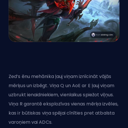
Zed’s ēnu mehānika ļauj viņam iznīcināt vājās
mērķus un izbēgt. Viņa Q un AoE ar E ļauj viņam
uzbrukt ienaidniekiem, vienlaikus spiežot viļņus.
Viņa R garantē eksplozīvas vienas mērķa izvēles,
kas ir būtiskas viņa spējai cīnīties pret atbalsta
varoņiem vai
ADCs
.