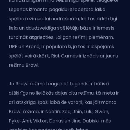
Kā katrai ilgtermiņa veiksmīgai spēlei, League of
Legends izmanto pagaidu ierobežota laika
spēles režīmus, lai nodrošinātu, ka tās ārkārtīgi
liela un daudzveidīga spēlētāju bāze ir iemesls
turpināt atgriezties. Lai gan režīmi, piemēram,
URF
un Arena
, ir populārāki, jo tos ir iespējams
spēlēt vairākkārt, Riot Games ir iznācis ar
jaunu
režīmu
Brawl.
Jo Brawl režīms League of Legends ir būtiski
atšķirīgs no lielākās daļas citu režīmu, tā meta ir
arī atšķirīga. Īpaši labākie
varoņi
, kas jāizmanto
Brawl režīmā, ir Naafiri, Zed, Jhin, Lulu, Gwen,
Pyke, Ahri, Viktor, Darius un Jinx. Dabiski, mēs