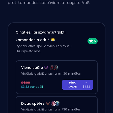
pret komandas sastāviem ar augstu AoE.
Cīnāties, lai uzvarētu? Slikti
komandas biedri?
Iegādājieties spēli ar vienu no mūsu
PRO spēlētājiem.
Viena spēle
Vidējais gaidīšanas laiks <30 minūtes
$4.00
PĒRC
-
$3.32 par spēli
TAGAD
$3.32
Divas spēles
Vidējais gaidīšanas laiks <30 minūtes