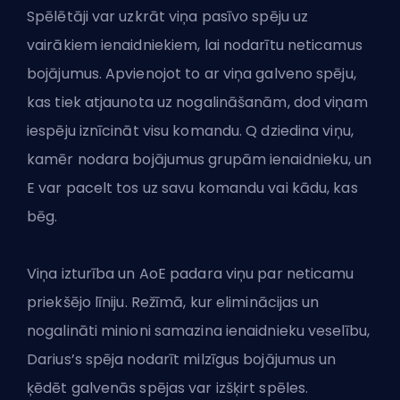
Spēlētāji var uzkrāt viņa pasīvo spēju uz
vairākiem ienaidniekiem, lai nodarītu neticamus
bojājumus. Apvienojot to ar viņa galveno spēju,
kas tiek atjaunota uz nogalināšanām, dod viņam
iespēju iznīcināt visu komandu. Q dziedina viņu,
kamēr nodara bojājumus grupām ienaidnieku, un
E var pacelt tos uz savu komandu vai kādu, kas
bēg.
Viņa izturība un
AoE
padara viņu par neticamu
priekšējo līniju. Režīmā, kur eliminācijas un
nogalināti minioni samazina ienaidnieku veselību,
Darius’s spēja nodarīt milzīgus bojājumus un
ķēdēt galvenās spējas var izšķirt spēles.