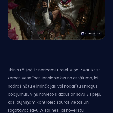
Jhin’s tālšači ir neticami Brawl. Viņa R var izsist
zemas veselības ienaidniekus no attāluma, lai
nodrošinātu eliminācijas vai nodarītu smagus
bojājumus. Viņš novieto slazdus ar savu E spēju,
kas ļauj viņam kontrolēt šauras vietas un
sagatavot savu W saknes, lai novērstu