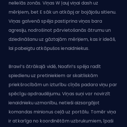
nelielās zonās. Viņas W ļauj viņai dash uz
mērķiem, bet E sāk un atkāpj ar bojājošu sitienu.
Viņas galvenā spēja pastiprina viņas bara
agresiju, nodrošinot pārvietošanās ātrumu un
dziedināšanu uz gāztajām mērķiem, kas ir ideāli,
lai pabeigtu atkāpušos ienaidniekus.
Brawl’s ātrākajā vidē, Naafiri’s spēja radīt
spiedienu uz pretiniekiem ar skaitliskām
priekšrocībām un izturību cīņās padara viņu par
spēcīgu apdraudējumu. Viņas suņi var novirzīt
ienaidnieku uzmanību, netieši aizsargājot
komandas minionus ceļā uz portālu. Tomēr viņa
ir atkarīga no koordinētām uzbrukumiem, īpaši