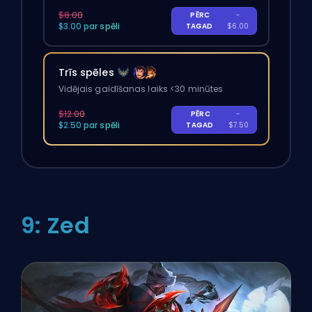
$8.00
PĒRC
-
$3.00 par spēli
TAGAD
$6.00
Trīs spēles
Vidējais gaidīšanas laiks <30 minūtes
$12.00
PĒRC
-
$2.50 par spēli
TAGAD
$7.50
9: Zed