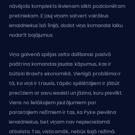
nāvējošs komplekts ikvienam slikti pozicionētam
pretiniekam. E ļauj viņam satvert vairākus
ienaidniekus īsā līnijā, dodot viņa komandai laiku
nodarīt bojājumus.
Viņa galvenā spējas zelta dalīšanas pasīvā
paātrina komandas jaudas kāpumus, kas ir
būtiski Brawl’s ekonomikā. Vienīgā problēma ir
tā, ka viņš ir trausls, tāpēc spēlētājiem ir jābūt
precīziem ar savu iesaisti un jāzina, kuru pievilkt.
Viens no lielākajiem jautājumiem par
parastajiem režīmiem ir tas, ka Pyke pievilina
ienaidniekus, bet viņam nav nepieciešamā
atbalsta. Tas, visticamāk, nebūs šajā režīmā.