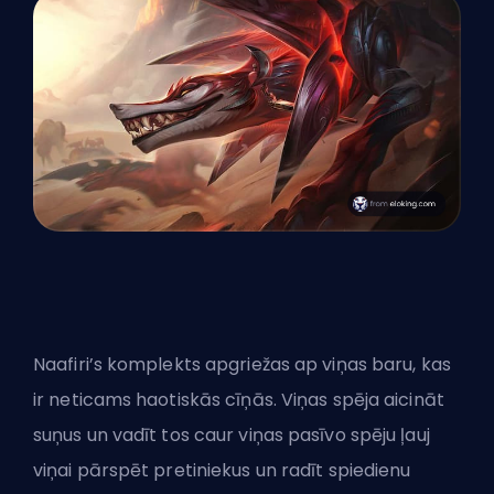
Naafiri’s komplekts apgriežas ap viņas baru, kas
ir neticams haotiskās cīņās. Viņas spēja aicināt
suņus un vadīt tos caur viņas pasīvo spēju ļauj
viņai pārspēt pretiniekus un radīt spiedienu