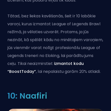
izcelsim, kas padara viņus tik labus.
Tātad, bez liekas kavēšanās, šeit ir 10 labākie
varoņi, kurus izmantot League of Legends Brawl
režīmā, ja vēlaties uzvarēt. Protams, ja jūs
nezināt, kā spēlēt kādu no minētajiem varoņiem,
jūs vienmēr varat nolīgt profesionālu
League of
Legends treneri no Eloking
, lai parādītu jums
ceļu. Tikai neaizmirstiet
izmantot kodu
“BoostToday”
, lai nepalaistu garām 20% atlaidi.
10: Naafiri