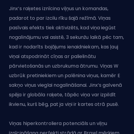
Jinx’s raķetes iznīcina viļņus un komandas,
padarot to par izcilu rīku šajā režīmā. Viņas
pasīvais efekts tiek aktivizēts, kad viņa iegūst
nogalinājumu vai asistē, 3 sekunžu laikā pēc tam,
kad ir nodarīts bojājums ienaidniekam, kas ļauj
viņai atspodrināt cīņas ar palielinātu
pārvietošanās un
uzbrukuma ātrumu
. Viņas W
uzbrūk pretiniekiem un palēnina viņus, kamēr E
sakņo viņus vieglai nogalināšanai. Jinx’s galvenā
spēja ir globāla raķete, tāpēc viņa var izpildīt
ikvienu, kurš bēg, pat ja viņi ir kartes otrā pusē.
Viņas hiperkontroliera potenciāls un viļņu
iznīcināšana perfekti strādā ar Brawl mērķiem.