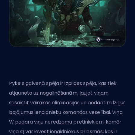
Pyke’s galvenā spēja ir izpildes spēja, kas tiek
atjaunota uz nogalināšanām, ļaujot viņam
sasaistīt vairākas eliminācijas un nodarīt milzīgus
bojājumus ienaidnieku komandas veselībai. Viņa
W padara viņu neredzamu pretiniekiem, kamēr
viņa Q var ievest ienaidniekus briesmās, kas ir