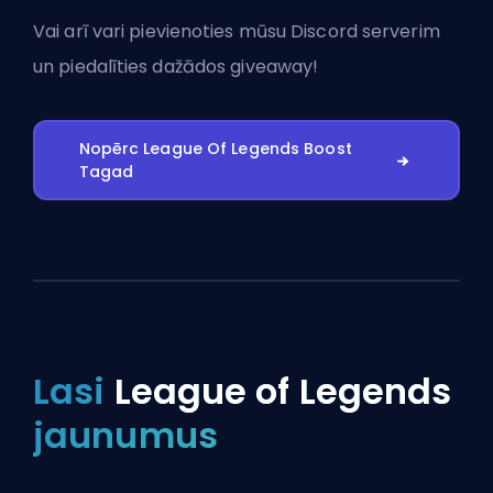
Vai arī vari
pievienoties mūsu Discord serverim
un piedalīties dažādos giveaway!
Nopērc League Of Legends Boost
Tagad
Lasi
League of Legends
jaunumus