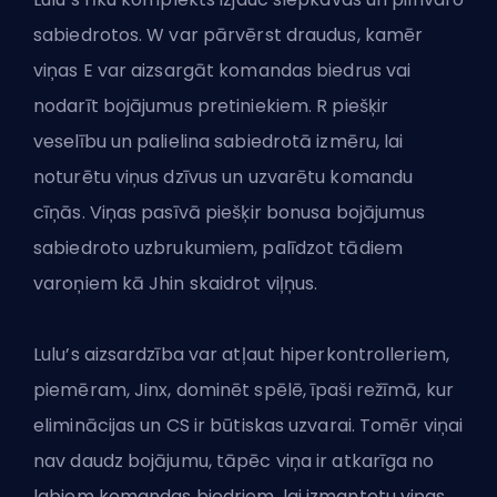
sabiedrotos. W var pārvērst draudus, kamēr
viņas E var aizsargāt komandas biedrus vai
nodarīt bojājumus pretiniekiem. R piešķir
veselību un palielina sabiedrotā izmēru, lai
noturētu viņus dzīvus un uzvarētu komandu
cīņās. Viņas pasīvā piešķir bonusa bojājumus
sabiedroto uzbrukumiem, palīdzot tādiem
varoņiem kā Jhin skaidrot viļņus.
Lulu’s aizsardzība var atļaut hiperkontrolleriem,
piemēram, Jinx, dominēt spēlē, īpaši režīmā, kur
eliminācijas un CS ir būtiskas uzvarai. Tomēr viņai
nav daudz bojājumu, tāpēc viņa ir atkarīga no
labiem komandas biedriem, lai izmantotu viņas