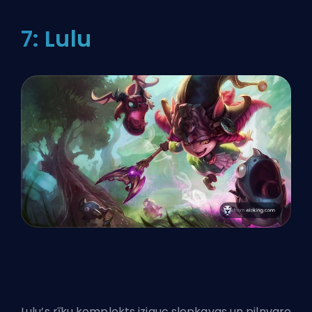
7: Lulu
Lulu’s rīku komplekts izjauc
slepkavas
un pilnvaro