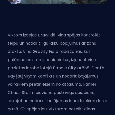
Viktors izceļas Brawl dēļ viņa spējas kontrolēt
telpu un nodarīt ilgu laiku bojājumus ar zonu
efektu. Viņa Gravity Field rada zonas, kas
palēnina un stumj ienaidniekus, izjaucot viņu
pozīcijas ierobežotajā Bandle City arēnā. Death
Ray ļauj viņam konflikts un nodarīt bojājumus
vairākiem pretiniekiem no attāluma, kamēr
Chaos Storm pievieno pastāvīgu spiedienu,
sekojot un nodarot bojājumus ienaidniekiem laika
gaitā. Šīs spējas ļauj Viktoram noteikt cīņas