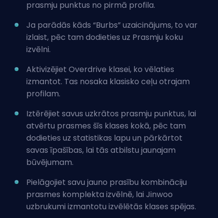
prasmju punktus no pirmā profila.
Ja parādās kāds “Burbs” uzaicinājums, to var
izlaist, pēc tam dodieties uz Prasmju koku
izvēlni.
Aktivizējiet Overdrive klasei, ko vēlaties
izmantot. Tas nosaka klasisko ceļu otrajam
profilam.
Iztērējiet savus uzkrātos prasmju punktus, lai
atvērtu prasmes šīs klases kokā, pēc tam
dodieties uz statistikas lapu un pārkārtot
savas īpašības, lai tās atbilstu jaunajam
būvējumam.
Pielāgojiet savu jauno prasību kombināciju
prasmes komplekta izvēlnē, lai Jinwoo
uzbrukumi izmantotu izvēlētās klases spējas.