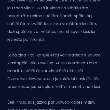
Solo Leveling: Arise Overdrive ir iznācis, un spēle
jau rada viļņus, jo tā ir viena no labākajām
nesenajām anime spēlēm. Kamēr spēle ļauj
spēlētājiem izvēlēties starp vairākām klasēm,
daži spēlētāji var vēlēties mainīt savu klasi, lai
ieviestu pārmaiņas.
Labā ziņa ir tā, ka spēlētāji var mainīt arī Jinwoo
klasi spēlē Solo Leveling: Arise Overdrive. Lai to
izdarītu, spēlētāji var vienkārši aktivizēt
Overdrive Jinwoo prasmju kokā, lai novirzītu šīs
prasmes uz jaunu ceļu, efektīvi mainot viņa klasi.
Šeit ir viss, kas jāzina par Jinwoo klases maiņu