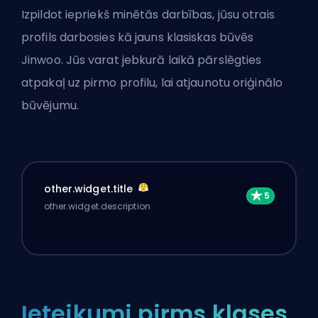
Izpildot iepriekš minētās darbības, jūsu otrais
profils darbosies kā jauns klasiskas būvēs
Jinwoo. Jūs varat jebkurā laikā pārslēgties
atpakaļ uz pirmo profilu, lai atjaunotu oriģinālo
būvējumu.
other.widget.title
other.widget.description
Ieteikumi pirms klases