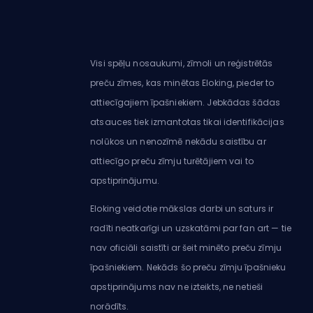
Visi spēļu nosaukumi, zīmoli un reģistrētās
preču zīmes, kas minētas Eloking, pieder to
attiecīgajiem īpašniekiem. Jebkādas šādas
atsauces tiek izmantotas tikai identifikācijas
nolūkos un nenozīmē nekādu saistību ar
attiecīgo preču zīmju turētājiem vai to
apstiprinājumu.
Eloking veidotie mākslas darbi un saturs ir
radīti neatkarīgi un uzskatāmi par fan art — tie
nav oficiāli saistīti ar šeit minēto preču zīmju
īpašniekiem. Nekāds šo preču zīmju īpašnieku
apstiprinājums nav ne izteikts, ne netieši
norādīts.