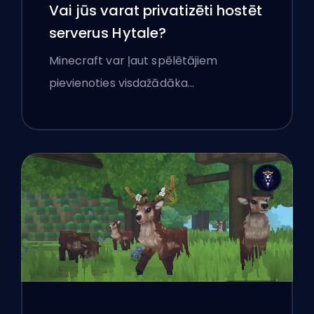
Vai jūs varat privatizēti hostēt
serverus Hytale?
Minecraft var ļaut spēlētājiem
pievienoties visdažādāka…