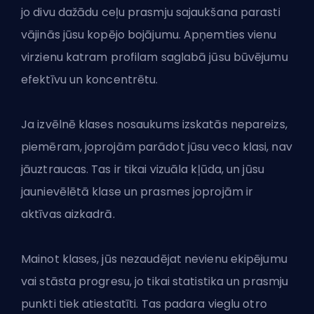
jo divu dažādu ceļu prasmju sajaukšana parasti
vājinās jūsu kopējo bojājumu. Apņemties vienu
virzienu katram profilam saglabā jūsu būvējumu
efektīvu un koncentrētu.
Ja izvēlnē klases nosaukums izskatās nepareizs,
piemēram, joprojām parādot jūsu veco klasi, nav
jāuztraucas. Tas ir tikai vizuāla kļūda, un jūsu
jaunievēlētā klase un prasmes joprojām ir
aktīvas aizkadrā.
Mainot klases, jūs nezaudējat nevienu ekipējumu
vai stāsta progresu, jo tikai statistika un prasmju
punkti tiek atiestatīti. Tas padara vieglu otro