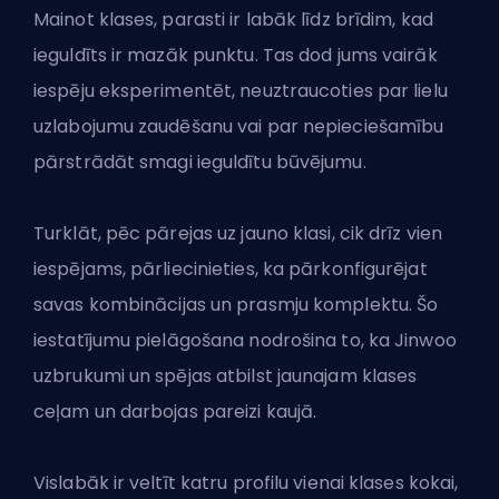
Mainot klases, parasti ir labāk līdz brīdim, kad
ieguldīts ir mazāk punktu. Tas dod jums vairāk
iespēju eksperimentēt, neuztraucoties par lielu
uzlabojumu zaudēšanu vai par nepieciešamību
pārstrādāt smagi ieguldītu būvējumu.
Turklāt, pēc pārejas uz jauno klasi, cik drīz vien
iespējams, pārliecinieties, ka pārkonfigurējat
savas kombinācijas un prasmju komplektu. Šo
iestatījumu pielāgošana nodrošina to, ka Jinwoo
uzbrukumi un spējas atbilst jaunajam klases
ceļam un darbojas pareizi kaujā.
Vislabāk ir veltīt katru profilu vienai klases kokai,