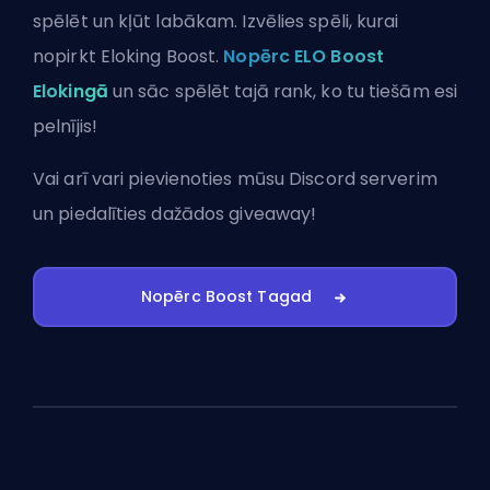
spēlēt un kļūt labākam. Izvēlies spēli, kurai
nopirkt Eloking Boost.
Nopērc ELO Boost
Elokingā
un sāc spēlēt tajā rank, ko tu tiešām esi
pelnījis!
Vai arī vari
pievienoties mūsu Discord serverim
un piedalīties dažādos giveaway!
Nopērc Boost Tagad