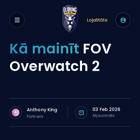
Lojalitāte
Kā mainīt
FOV
Overwatch 2
03 Feb 2026
Anthony King
A
Atjaunināts:
Partneris