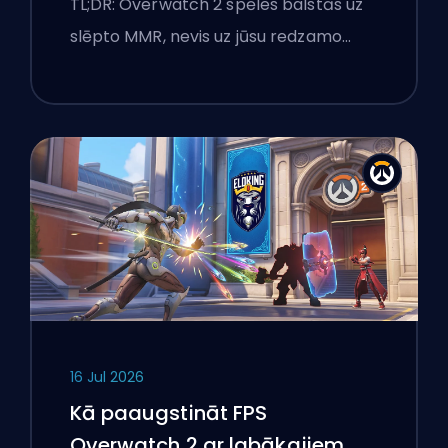
TL;DR: Overwatch 2 spēles balstās uz
slēpto MMR, nevis uz jūsu redzamo…
16 Jul 2026
Kā paaugstināt FPS
Overwatch 2 ar labākajiem