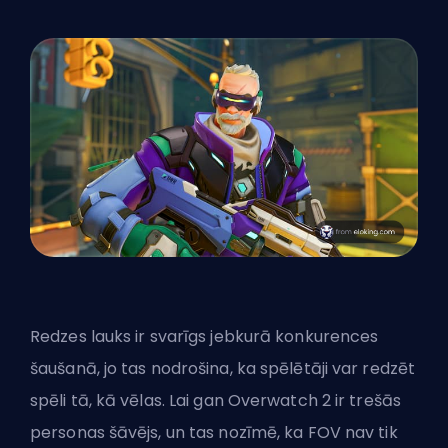
Redzes lauks ir svarīgs jebkurā konkurences
šaušanā, jo tas nodrošina, ka spēlētāji var redzēt
spēli tā, kā vēlas. Lai gan Overwatch 2 ir trešās
personas šāvējs, un tas nozīmē, ka FOV nav tik