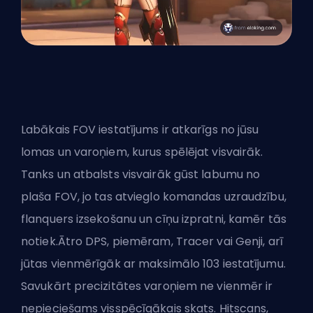
Labākais FOV iestatījums ir atkarīgs no jūsu
lomas un varoņiem, kurus spēlējat visvairāk.
Tanks un atbalsts visvairāk gūst labumu no
plaša FOV, jo tas atvieglo komandas uzraudzību,
flanquers izsekošanu un cīņu izpratni, kamēr tās
notiek.Ātro DPS, piemēram, Tracer vai Genji, arī
jūtas vienmērīgāk ar maksimālo 103 iestatījumu.
Savukārt precizitātes varoņiem ne vienmēr ir
nepieciešams visspēcīgākais skats. Hitscans,