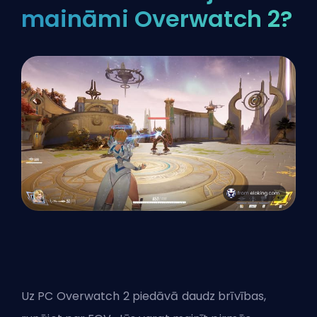
maināmi Overwatch 2?
Uz PC Overwatch 2 piedāvā daudz brīvības,