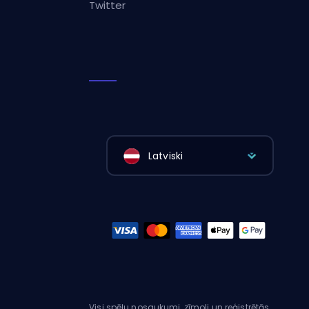
Twitter
Latviski
Visi spēļu nosaukumi, zīmoli un reģistrētās