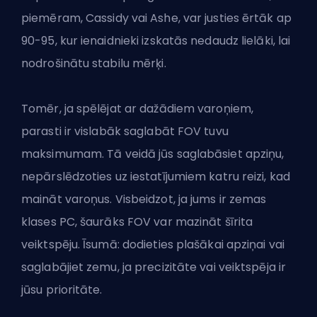
piemēram, Cassidy vai Ashe, var justies ērtāk ap
90-95, kur ienaidnieki izskatās nedaudz lielāki, lai
nodrošinātu stabilu mērķi.
Tomēr, ja spēlējat ar dažādiem varoņiem,
parasti ir vislabāk saglabāt FOV tuvu
maksimumam. Tā veidā jūs saglabāsiet apziņu,
nepārslēdzoties uz iestatījumiem katru reizi, kad
maināt varoņus. Visbeidzot, ja jums ir zemas
klases PC, šaurāks FOV var mazināt šīrita
veiktspēju. Īsumā: dodieties plašākai apziņai vai
saglabājiet zemu, ja precizitāte vai veiktspēja ir
jūsu prioritāte.