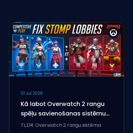
01 Jul 2026
Kā labot Overwatch 2 rangu
spēļu savienošanas sistēmu
un pārlieku izteiktas spēles
TL;DR: Overwatch 2 rangu sistēma