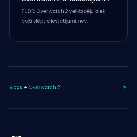
iestatījumiem
TL;DR: Overwatch 2 veiktspēju bieži
bojā slēptie iestatījumi, nev…
Blogs
Overwatch 2