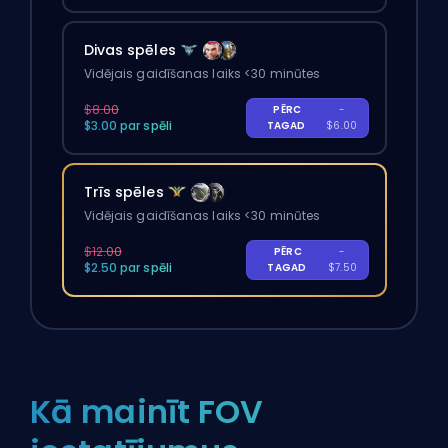
Divas spēles
Vidējais gaidīšanas laiks <30 minūtes
$8.00
PĒRC
-
$3.00 par spēli
TAGAD
$6.00
Trīs spēles
Vidējais gaidīšanas laiks <30 minūtes
$12.00
PĒRC
-
$2.50 par spēli
TAGAD
$7.50
Kā mainīt FOV