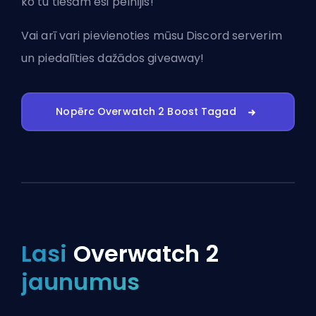
ko tu tiešām esi pelnījis!
Vai arī vari
pievienoties mūsu Discord serverim
un piedalīties dažādos giveaway!
Nopērc Overwatch 2 Boost Tagad
Lasi
Overwatch 2
jaunumus