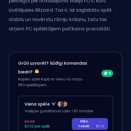
pieslēgts pie noklusējuma vidēja FOV, kuru
izvēlējusies Blizzard. Tas ir, lai saglabātu spēli
stabilu un novērstu rāmju krišanu, taču tas
atņem PC spēlētājiem patīkamo precizitāti.
Grūti uzvarēt? Sūdīgi komandas
biedri?
Nopērc spēli kopā ar vienu no mūsu
PRO spēlētājiem.
Viena spēle
Vidējais gaidīšanas laiks <30 minūtes
$4.00
PĒRC
-
$3.32 par spēli
TAGAD
$3.32