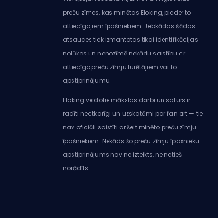
preču zīmes, kas minētas Eloking, pieder to
attiecīgajiem īpašniekiem. Jebkādas šādas
atsauces tiek izmantotas tikai identifikācijas
nolūkos un nenozīmē nekādu saistību ar
attiecīgo preču zīmju turētājiem vai to
apstiprinājumu.
Eloking veidotie mākslas darbi un saturs ir
radīti neatkarīgi un uzskatāmi par fan art — tie
nav oficiāli saistīti ar šeit minēto preču zīmju
īpašniekiem. Nekāds šo preču zīmju īpašnieku
apstiprinājums nav ne izteikts, ne netieši
norādīts.