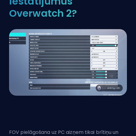
iestatījumus
Overwatch 2?
FOV pielāgošana uz PC aizņem tikai brītiņu un