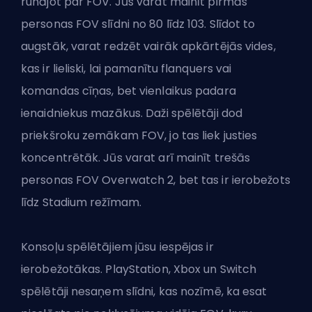
runājot par FOV. Jūs varat mainīt pirmās
personas FOV slīdni no 80 līdz 103. Slīdot to
augstāk, varat redzēt vairāk apkārtējās vides,
kas ir lieliski, lai pamanītu flanquers vai
komandas cīņas, bet vienlaikus padara
ienaidniekus mazākus. Daži spēlētāji dod
priekšroku zemākam FOV, jo tas liek justies
koncentrētāk. Jūs varat arī mainīt trešās
personas FOV Overwatch 2, bet tas ir ierobežots
līdz Stadium režīmam.
Konsoļu spēlētājiem jūsu iespējas ir
ierobežotākas. PlayStation, Xbox un Switch
spēlētāji nesaņem slīdni, kas nozīmē, ka esat