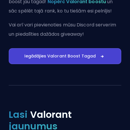
boost jau tagad!
Nopērc Valorant boostu
un
sāc spēlēt tajā rank, ko tu tiešām esi pelnījis!
Vai arī vari
pievienoties mūsu Discord serverim
un piedalīties dažādos giveaway!
Iegādājies Valorant Boost Tagad
Lasi
Valorant
jaunumus