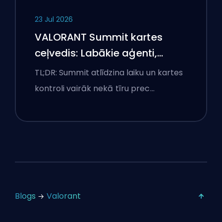
23 Jul 2026
VALORANT Summit kartes
ceļvedis: Labākie aģenti,
izsaukumi un dūmi
TL;DR: Summit atlīdzina laiku un kartes
kontroli vairāk nekā tīru prec…
Blogs
Valorant