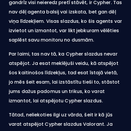
gandrīz visi neieredz pretī stāvēt, ir Cypher. Tas
nav dēļ agenta balsij vai izskata, bet gan dēļ
viņa līdzekļiem. Visas slazdus, ko šis agents var
izvietot un izmantot, var likt jebkuram vēlēties
saplēst savu monitoru no dusmām.
Par laimi, tas nav tā, ka Cypher slazdus nevar
atspējot. Ja esat meklējuši veidu, kā atspējot
šos kaitinošos līdzekļus, tad esat īstajā vietā,
jo mēs šeit esam, lai izstāstītu tieši to, stāstot
jums dažus padomus un trikus, ko varat
izmantot, lai atspējotu Cypher slazdus.
Tātad, neliekoties ilgi uz vārda, šeit ir kā jūs
varat atspējot Cypher slazdus Valorant. Ja