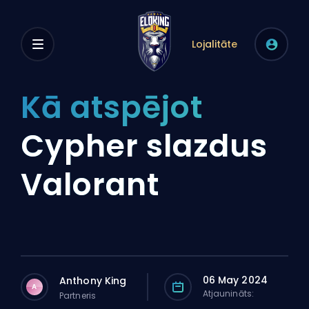
Lojalitāte
Kā atspējot
Cypher slazdus
Valorant
06 May 2024
Anthony King
A
Atjaunināts:
Partneris