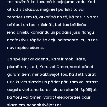
tas nozīmē, ka tuvumā ir ceļojuma vadu. Kad
atradīsit slazdu, mēģiniet pārlēkt to vai
zemties zem tā, atkarībā no tā, kā tas ir. Varat
arī šaut un tos iznīcināt, bet tas brīdinās
ienaidnieku komandu un padarīs jūsu flangu
neefektīvu, tāpēc šo ceļu neizmantojiet, ja tas
nav nepieciešams.
Ja spēlējat ar agentu, kam ir mobilitāte,
piemēram, Jett, Yoru vai Omen, varat pāriet
garām tiem, nenoaktivējot tos. Kā Jett, varat
uzvilkt virs slazda un pāriet pāri tam vai atrast
augstu vietu, no kuras lekt un planēt. Spēlējot
kā Yoru vai Omen, varat teleportēties caur
slazdiem, nenoaktivējot tos.