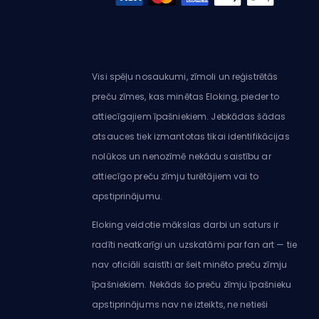
Visi spēļu nosaukumi, zīmoli un reģistrētās
preču zīmes, kas minētas Eloking, pieder to
attiecīgajiem īpašniekiem. Jebkādas šādas
atsauces tiek izmantotas tikai identifikācijas
nolūkos un nenozīmē nekādu saistību ar
attiecīgo preču zīmju turētājiem vai to
apstiprinājumu.
Eloking veidotie mākslas darbi un saturs ir
radīti neatkarīgi un uzskatāmi par fan art — tie
nav oficiāli saistīti ar šeit minēto preču zīmju
īpašniekiem. Nekāds šo preču zīmju īpašnieku
apstiprinājums nav ne izteikts, ne netieši