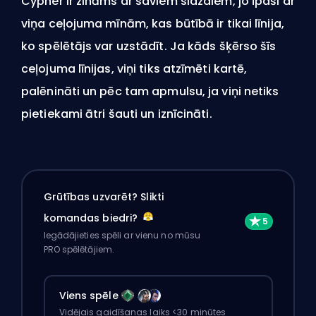
Cypher ir zināms ar saviem slazdiem, jo īpaši ar
viņa ceļojuma mīnām, kas būtībā ir tikai līnija,
ko spēlētājs var uzstādīt. Ja kāds šķērso šīs
ceļojuma līnijas, viņi tiks atzīmēti kartē,
palēnināti un pēc tam apmulsu, ja viņi netiks
pietiekami ātri šauti un iznīcināti.
Grūtības uzvarēt? Slikti
komandas biedri?
Iegādājieties spēli ar vienu no mūsu
PRO spēlētājiem.
Viens spēle
Vidējais gaidīšanas laiks <30 minūtes