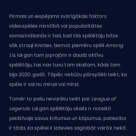
Pirmais un iespējams svarīgākais faktors
videospēles mirstībā vai popularitātes
samazināšanās ir tad, kad tās spēlētāju bāze
sāk strauji kristies. Ņemot piemēru spēli
Among
Us
, lai gan tam joprojām ir daudz aktīvu
spēlētāju, tas nav tuvu tam skaitam, kāds tam
bija 2020. gadā. Tāpēc nebūtu pārspīlēti teikt, ka
spēle ir vai nu mirusi vai mirst.
Tomēr to pašu nevarētu teikt par
League of
Legends
. Lai gan spēlētāju skaits ir noteikti
piedzīvojis savus kritumus un kāpumus, patiesība
ir tāda, ka spēlei ir izdevies saglabāt vairāk nekā