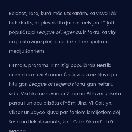
Beidzot, lieta, kurā mēs uzskatām, ka visvairāk
tiek darīts, lai piesaistītu jaunas acis jau tā ļoti
populārajai
League of Legends
, ir fakts, ka viņi
arī pastāvīgi izplešas uz dažādiem spēļu un
mediju žanriem.
Pirmais, protams, ir milzīgi populārais Netflix
animētais šovs Arcane. Šis šovs uzreiz kļuva par
hitu gan
League of Legends
fanu, gan nefanu
vidū. Visi tika aizrāvuši ar Zaun un Piltover pilsētu
pasauli un abu pilsētu cīņām. Jinx, Vi, Caitlyn,
Viktor un Jayce kļuva par faniem iemīļotiem dēļ
šova un tiek slavenots, ka drīz iznāks arī otrā
sezona.