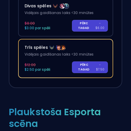
Divas spēles
Vidējais gaidīšanas laiks <30 minūtes
$8.00
PĒRC
-
$3.00 par spēli
TAGAD
$6.00
Trīs spēles
Vidējais gaidīšanas laiks <30 minūtes
$12.00
PĒRC
-
$2.50 par spēli
TAGAD
$7.50
Plaukstoša Esporta
scēna