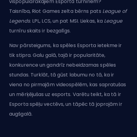
vispopulārākajiem Esporta turnīriem?
Taisnība,
Riot Games
zelta bērns pats
League of
Legends
.
LPL
,
LCS
, un pat
MSI
. Liekas, ka
League
turnīru skaits ir bezgalīgs.
Nav pārsteigums, ka spēles Esporta ietekme ir
tik stipra. Galu galā, tajā ir popularitāte,
konkurence un gandrīz nebeidzamas spēles
stundas. Turklāt, tā gūst labumu no tā, ka ir
viena no pirmajām videospēlēm, kas sapratušas
un mērķējušas uz esports. Varētu teikt, ka tā ir
Esporta spēļu vectēvs, un tāpēc tā joprojām ir
augšgalā.