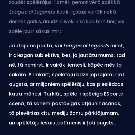
zaudēt spēlētājus. Tomēr, ņemot vērā spēli kā
League of Legends
, kas ir ilgstusi vairāk nekā
desmit gadus, daudzi cilvēki ir sākuši brīnīties, vai
spēle jau ir sākusi mirt.
Jautājums par to, vai
League of Legends
mirst,
ir diezgan subjektīvs, bet, ja jautātu mums, tad
nē, tā nemirst. Ir vairāki iemesli, kāpēc mēs to
sakām. Pirmkārt, spēlētāju bāze joprojām ir ļoti
augsta, ar miljoniem spēlētāju, kas pieslēdzas
katru mēnesi. Turklāt, spēle ir spēcīga ESporta
scenā, tā saņem pastāvīgas atjaunināšanas,
tā pievēršas citu mediju žanru pārklājumam,
un spēlētāju iesaistes līmenis ir ļoti augsts.