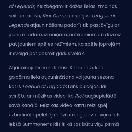
of Legends
, neizbēgami ir dažas lielas izmaiņas
šeit un tur. Nu,
Riot Games
ir spējusi
League of
Legends
atjaunināšanu padarīt tik pastāvīgu ar
jaunām ādām, izmaiņām, notikumiem un dažreiz
pat jauniem spēles režīmiem, ka spēle joprojām
ir svaiga pat desmit gadus vēlāk.
Atjauninājumi nenāk klusi. Katru reizi, kad
gaidāma liela atjaunināšana vai jauna sezona,
katrs
League of Legends
fans pulcējas, lai
svinētu ar mūzikas video, ko
Riot
augšupielādē
savā kanālā. Mūzikas video katru reizi spēj
uzbudināt spēlētāju bāzi un sagatavot viņus lekt
iekšā
Summoner’s Rift
it kā tas būtu viņu pirmā