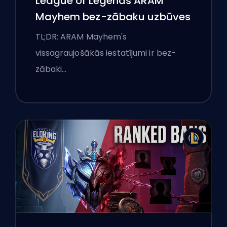
League of Legends ARAM
Mayhem bez-zābaku uzbūves
TL;DR: ARAM Mayhem's
vissagraujošākās iestatījumi ir bez-
zābaki…