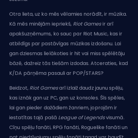
Otra lieta, uz ko mēs vēlamies norādīt, ir mūzika.
Kā mēs minējām iepriekš,
Riot Games
ir arī
apakšuzņēmums, ko sauc par Riot Music, kas ir
atbildīgs par pastāvīgas mūzikas izdošanu. Lai
gan dziesmas lielākoties ir hit vai miss spēlētāju
bāzē, dažreiz tās tiešām izdodas. Atceraties, kad
K/DA pārņēma pasauli ar POP/STARS?
Beidzot,
Riot Games
arī izlaiž daudz jaunu spēļu,
kas iznāk gan uz PC, gan uz konsoles. Šīs spēles,
lai gan pieder dažādiem žanriem, joprojām ir
iestatītas tajā pašā
League of Legends
visumā.
Cīņu spēļu fanāti, RPG fanāti, Roguelike fanāti un
pat piedzīvojumu spēļu fanāti tagad var baudīt