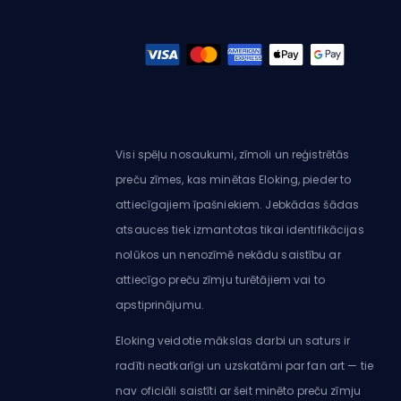
Visi spēļu nosaukumi, zīmoli un reģistrētās
preču zīmes, kas minētas Eloking, pieder to
attiecīgajiem īpašniekiem. Jebkādas šādas
atsauces tiek izmantotas tikai identifikācijas
nolūkos un nenozīmē nekādu saistību ar
attiecīgo preču zīmju turētājiem vai to
apstiprinājumu.
Eloking veidotie mākslas darbi un saturs ir
radīti neatkarīgi un uzskatāmi par fan art — tie
nav oficiāli saistīti ar šeit minēto preču zīmju