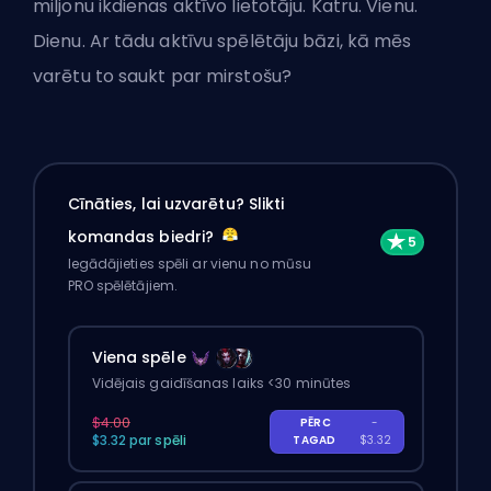
miljonu ikdienas aktīvo lietotāju. Katru. Vienu.
Dienu. Ar tādu aktīvu spēlētāju bāzi, kā mēs
varētu to saukt par mirstošu?
Cīnāties, lai uzvarētu? Slikti
komandas biedri?
Iegādājieties spēli ar vienu no mūsu
PRO spēlētājiem.
Viena spēle
Vidējais gaidīšanas laiks <30 minūtes
$4.00
PĒRC
-
$3.32 par spēli
TAGAD
$3.32