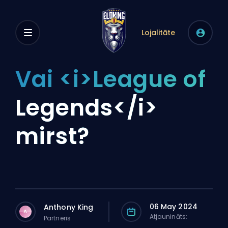
Lojalitāte
Vai <i>League of
Legends</i>
mirst?
06 May 2024
Anthony King
A
Atjaunināts:
Partneris