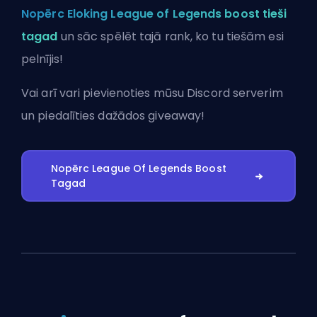
Nopērc Eloking League of Legends boost tieši
tagad
un sāc spēlēt tajā rank, ko tu tiešām esi
pelnījis!
Vai arī vari
pievienoties mūsu Discord serverim
un piedalīties dažādos giveaway!
Nopērc League Of Legends Boost
Tagad