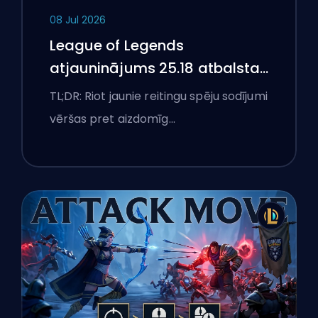
08 Jul 2026
League of Legends
atjauninājums 25.18 atbalsta
aizliegumus un boostēšanas
TL;DR: Riot jaunie reitingu spēju sodījumi
karogus
vēršas pret aizdomīg…