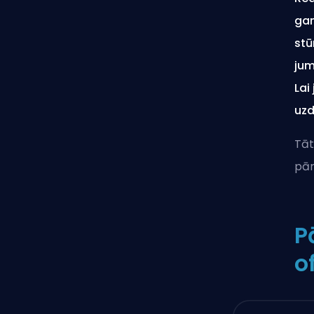
gan
stū
jum
Lai
uzd
Tāt
pār
P
o