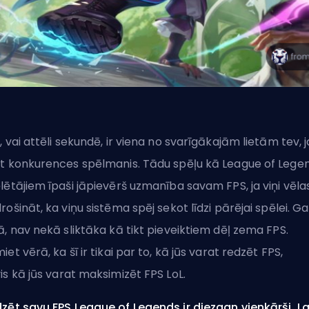
S
, vai attēli sekundē, ir viena no svarīgākajām lietām tev, j
t konkurences spēlmanis. Tādu spēļu kā League of Lege
lētājiem īpaši jāpievērš uzmanība savam FPS, ja viņi vēla
rošināt, ka viņu sistēma spēj sekot līdzi pārējai spēlei. Ga
ā, nav nekā sliktāka kā tikt pieveiktiem dēļ zema FPS.
iet vērā, ka šī ir tikai par to, kā jūs varat redzēt FPS,
is
kā jūs varat maksimizēt FPS LoL
.
zēt savu FPS League of Legends ir diezgan vienkārši. La