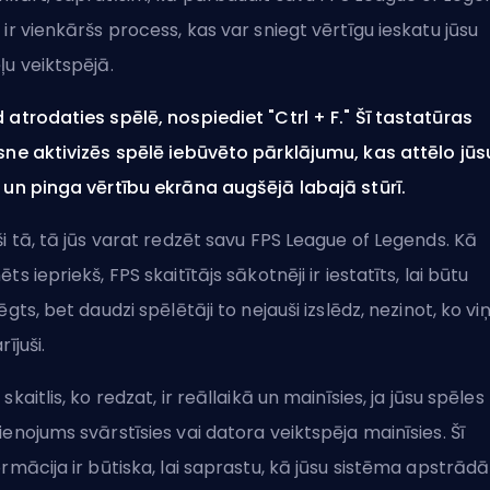
 ir vienkāršs process, kas var sniegt vērtīgu ieskatu jūsu
ļu veiktspējā.
 atrodaties spēlē, nospiediet "Ctrl + F." Šī tastatūras
sne aktivizēs spēlē iebūvēto pārklājumu, kas attēlo jūs
 un pinga vērtību ekrāna augšējā labajā stūrī.
ši tā, tā jūs varat redzēt savu FPS League of Legends. Kā
ēts iepriekš, FPS skaitītājs sākotnēji ir iestatīts, lai būtu
lēgts, bet daudzi spēlētāji to nejauši izslēdz, nezinot, ko viņi
rījuši.
 skaitlis, ko redzat, ir reāllaikā un mainīsies, ja jūsu spēles
ienojums svārstīsies vai datora veiktspēja mainīsies. Šī
ormācija ir būtiska, lai saprastu, kā jūsu sistēma apstrādā