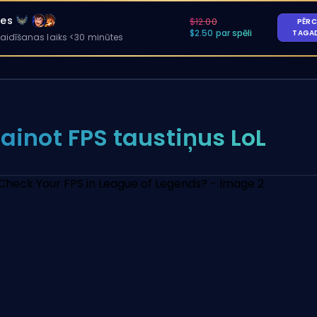
les
$12.00
PĒRC
$2.50 par spēli
TAGA
gaidīšanas laiks <30 minūtes
ainot FPS taustiņus LoL