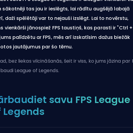
 sākotnēji tas jau ir ieslēgts, lai rādītu augšējā labajā
rī, daži spēlētāji var to nejauši izslēgt. Lai to novērstu,
s vienkārši jānospiež FPS taustiņš, kas parasti ir "Ctrl +
 jums palīdzētu ar FPS, mēs arī izskatīsim dažus biežāk
otos jautājumus par šo tēmu.
ad, bez liekas vilcināšanās, šeit ir viss, ko jums jāzina par
baudi League of Legends.
ārbaudiet savu FPS League
f Legends