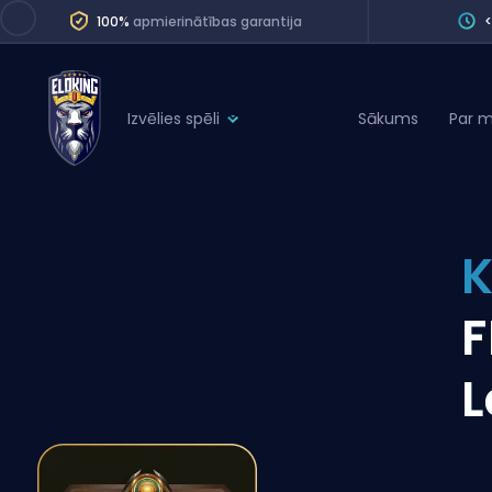
100%
apmierinātības garantija
Izvēlies spēli
Sākums
Par 
League of Legends
League 
Marvel Rivals
SERVICES
Valorant
K
Division Boos
Dota 2
Placements
F
Counter-Strike
Wins
Overwatch 2
L
Coaching
Rocket League
Path of Exile 2
Teammate