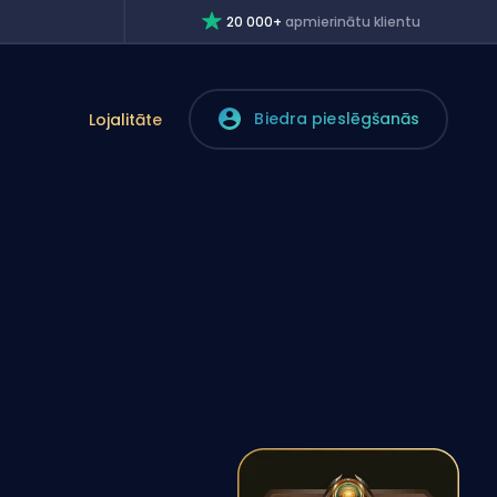
20 000+
apmierinātu klientu
Biedra pieslēgšanās
Lojalitāte