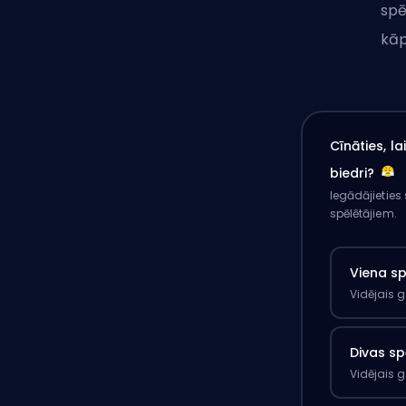
spē
kā
Cīnāties, l
biedri?
Iegādājieties
spēlētājiem.
Viena s
Vidējais 
Divas sp
Vidējais 