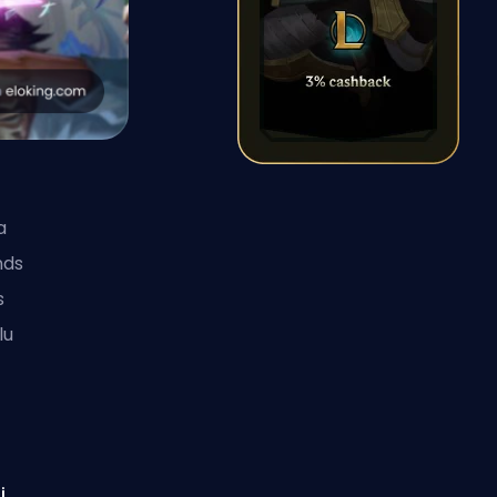
a
nds
s
lu
i