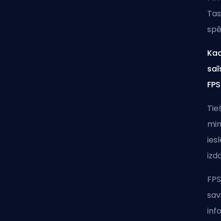
Tas
spē
Kad
saī
FPS
Tie
min
ies
izda
FPS
sav
inf