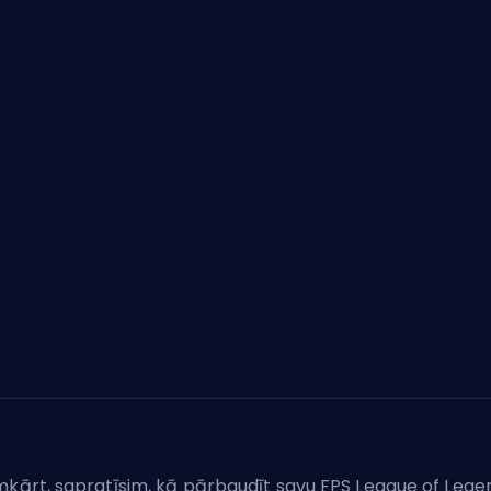
mkārt, sapratīsim, kā pārbaudīt savu FPS League of Lege