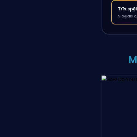
Trīs spē
Vidējais 
M