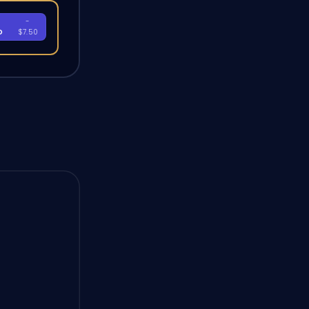
-
D
$7.50