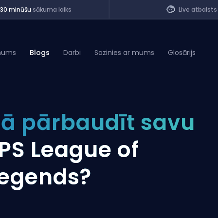
<30 minūšu
sākuma laiks
Live atbalsts
mums
Blogs
Darbi
Sazinies ar mums
Glosārijs
of Legends
ā pārbaudīt savu
t
PS League of
egends?