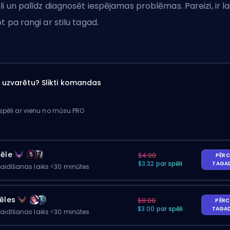
li un palīdz diagnosēt iespējamas problēmas. Pareizi, ir la
pt pa
rangi
ar stilu tagad.
ai uzvarētu? Slikti komandas
 spēli ar vienu no mūsu PRO
pēle
$4.00
PĒRC
$3.32 par spēli
TAGA
gaidīšanas laiks <30 minūtes
ēles
$8.00
PĒRC
$3.00 par spēli
TAGA
gaidīšanas laiks <30 minūtes