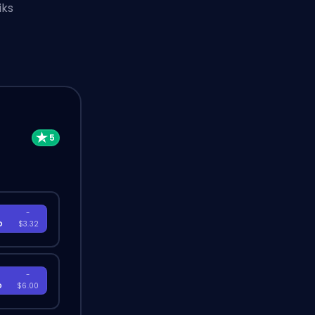
iks
-
D
$3.32
-
D
$6.00