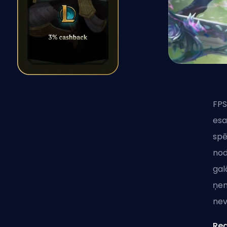
FP
esa
spē
nod
gal
ņem
nev
Red