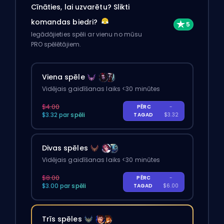
Cīnāties, lai uzvarētu? Slikti
komandas biedri?
Iegādājieties spēli ar vienu no mūsu
PRO spēlētājiem.
Viena spēle
Vidējais gaidīšanas laiks <30 minūtes
$4.00
PĒRC
-
$3.32 par spēli
TAGAD
$3.32
Divas spēles
Vidējais gaidīšanas laiks <30 minūtes
$8.00
PĒRC
-
$3.00 par spēli
TAGAD
$6.00
Trīs spēles