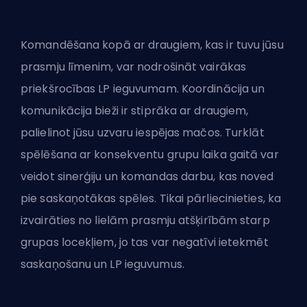
Komandēšana kopā ar draugiem, kas ir tuvu jūsu
prasmju līmenim, var nodrošināt vairākas
priekšrocības LP ieguvumam. Koordinācija un
komunikācija bieži ir stiprāka ar draugiem,
palielinot jūsu uzvaru iespējas mačos. Turklāt
spēlēšana ar konsekventu grupu laika gaitā var
veidot sinerģiju un komandas darbu, kas noved
pie saskaņotākas spēles. Tikai pārliecinieties, ka
izvairāties no lielām prasmju atšķirībām starp
grupas locekļiem, jo tas var negatīvi ietekmēt
saskaņošanu un LP ieguvumus.