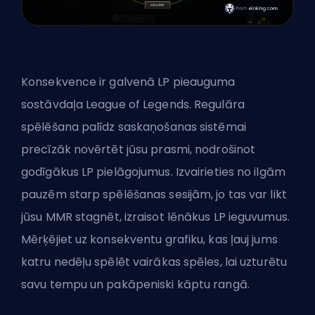
Konsekvence ir galvenā LP pieauguma
sostāvdaļa League of Legends. Regulāra
spēlēšana palīdz saskaņošanas sistēmai
precīzāk novērtēt jūsu prasmi, nodrošinot
godīgākus LP pielāgojumus. Izvairieties no ilgām
pauzēm starp spēlēšanas sesijām, jo tas var likt
jūsu
MMR
stagnēt, izraisot lēnākus LP ieguvumus.
Mērķējiet uz konsekventu grafiku, kas ļauj jums
katru nedēļu spēlēt vairākas spēles, lai uzturētu
savu tempu un pakāpeniski kāptu rangā.