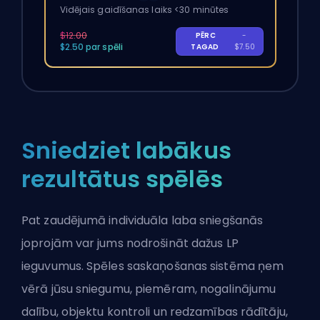
Vidējais gaidīšanas laiks <30 minūtes
$12.00
PĒRC
-
$2.50 par spēli
TAGAD
$7.50
Sniedziet labākus
rezultātus spēlēs
Pat zaudējumā individuāla laba sniegšanās
joprojām var jums nodrošināt dažus LP
ieguvumus. Spēles saskaņošanas sistēma ņem
vērā jūsu sniegumu, piemēram, nogalinājumu
dalību, objektu kontroli un redzamības rādītāju,