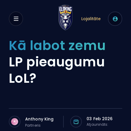
Lojalitāte
Kā labot zemu
LP pieaugumu
LoL?
03 Feb 2026
Anthony King
A
Atjaunināts:
Partneris