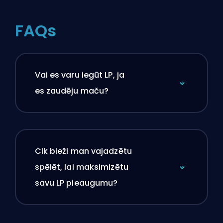
FAQs
Vai es varu iegūt LP, ja
es zaudēju maču?
Cik bieži man vajadzētu
spēlēt, lai maksimizētu
savu LP pieaugumu?