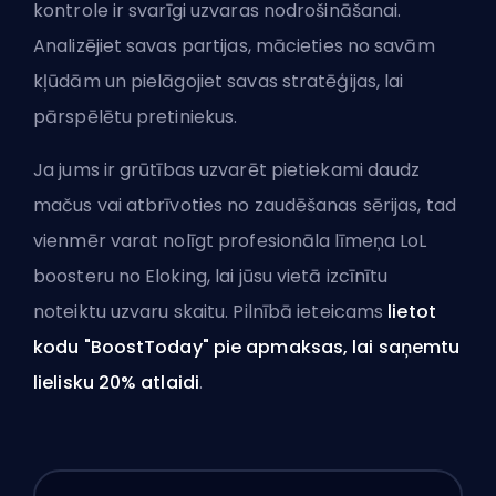
kontrole ir svarīgi uzvaras nodrošināšanai.
Analizējiet savas partijas, mācieties no savām
kļūdām un pielāgojiet savas stratēģijas, lai
pārspēlētu pretiniekus.
Ja jums ir grūtības uzvarēt pietiekami daudz
mačus vai atbrīvoties no zaudēšanas sērijas, tad
vienmēr varat nolīgt profesionāla līmeņa LoL
boosteru no Eloking, lai
jūsu vietā izcīnītu
noteiktu uzvaru skaitu
. Pilnībā ieteicams
lietot
kodu "BoostToday" pie apmaksas, lai saņemtu
lielisku 20% atlaidi
.