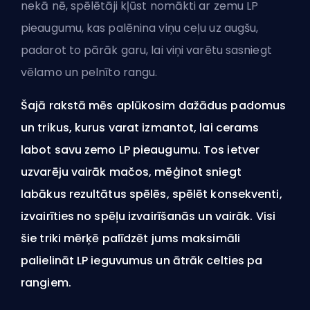
nekā nē, spēlētāji kļūst nomākti ar zemu LP
pieaugumu, kas palēnina viņu ceļu uz augšu,
padarot to pārāk garu, lai viņi varētu sasniegt
vēlamo un pelnīto rangu.
Šajā rakstā mēs aplūkosim dažādus padomus
un trikus, kurus varat izmantot, lai cerams
labot savu zemo LP pieaugumu. Tos ietver
uzvarēju vairāk mačos, mēģinot sniegt
labākus rezultātus spēlēs, spēlēt konsekventi,
izvairīties no spēļu izvairīšanās un vairāk. Visi
šie triki mērķē palīdzēt jums maksimāli
palielināt LP ieguvumus un ātrāk celties pa
rangiem.