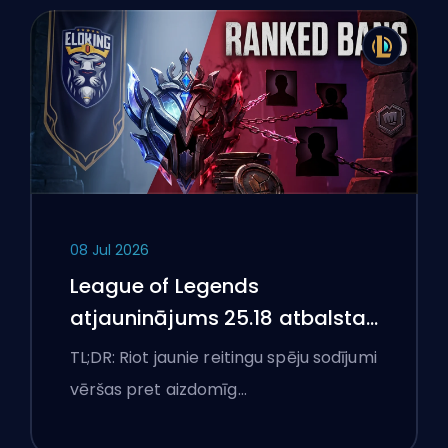
08 Jul 2026
League of Legends
atjauninājums 25.18 atbalsta
aizliegumus un boostēšanas
TL;DR: Riot jaunie reitingu spēju sodījumi
karogus
vēršas pret aizdomīg…