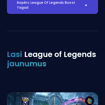
Nopērc League Of Legends Boost
Tagad
Lasi
League of Legends
jaunumus