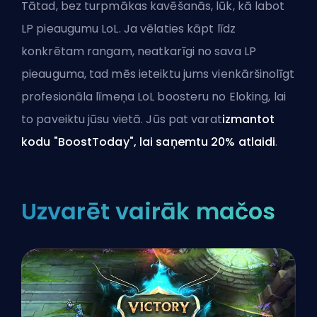
Tātad, bez turpmākas kavēšanās, lūk, kā labot
LP pieaugumu LoL. Ja vēlaties kāpt līdz
konkrētam rangam, neatkarīgi no sava LP
pieauguma, tad mēs ieteiktu jums vienkārši
nolīgt
profesionāla līmeņa LoL boosteru no Eloking
, lai
to paveiktu jūsu vietā. Jūs pat varat
izmantot
kodu "BoostToday", lai saņemtu 20% atlaidi
.
Uzvarēt vairāk mačos