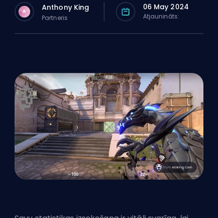
06 May 2024
Anthony King
A
Atjaunināts:
Partneris