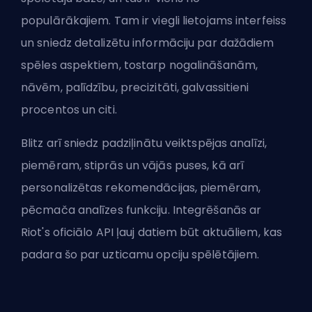
populārākajiem. Tam ir viegli lietojams interfeiss
un sniedz detalizētu informāciju par dažādiem
spēles aspektiem, tostarp nogalināšanām,
nāvēm, palīdzību, precizitāti, galvassitieni
procentos un citi.
Blitz arī sniedz padziļinātu veiktspējas analīzi,
piemēram, stiprās un vājās puses, kā arī
personalizētas rekomendācijas, piemēram,
pēcmača analīzes funkciju. Integrēšanās ar
Riot's oficiālo API ļauj datiem būt aktuāliem, kas
padara šo par uzticamu opciju spēlētājiem.