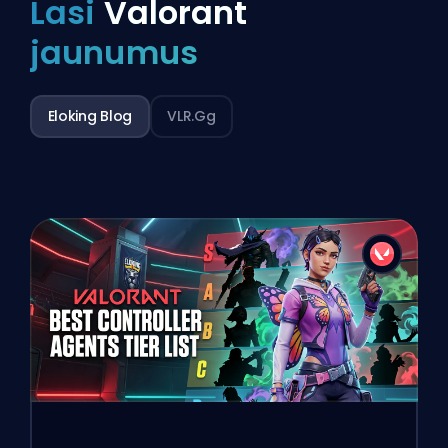
Lasi
Valorant
jaunumus
Eloking Blog
VLR.gg