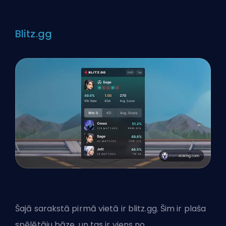
Blitz.gg
Šajā sarakstā pirmā vietā ir
blitz.gg
. Šim ir plaša
spēlētāju bāze, un tas ir viens no