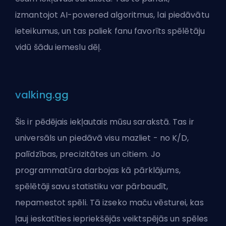
izmantojot AI-powered algoritmus, lai piedāvātu
ieteikumus, un tas paliek fanu favorīts spēlētāju
vidū šādu iemeslu dēļ.
valking.gg
Šis ir pēdējais iekļautais mūsu sarakstā. Tas ir
universāls un piedāvā visu mazliet - no K/D,
palīdzības, precizitātes un citiem. Jo
programmatūra darbojas kā pārklājums,
spēlētāji savu statistiku var pārbaudīt,
nepamestot spēli. Tā izseko maču vēsturei, kas
ļauj ieskatīties iepriekšējās veiktspējās un spēles