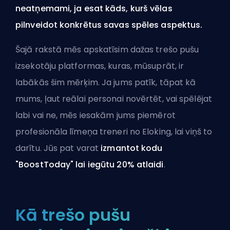
neatņemami, ja esat kāds, kurš vēlas
pilnveidot konkrētus savas spēles aspektus.
Šajā rakstā mēs apskatīsim dažas trešo pušu
izsekotāju platformas, kuras, mūsuprāt, ir
labākās šim mērķim. Ja jums patīk, tāpat kā
mums, ļaut reālai personai novērtēt, vai spēlējat
labi vai ne, mēs iesakām jums
piemērot
profesionāla līmeņa treneri no Eloking
, lai viņš to
darītu. Jūs pat varat
izmantot kodu
"BoostToday" lai iegūtu 20% atlaidi
.
Kā trešo pušu