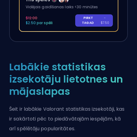
Vidējais gaidīšanas laiks <30 minūtes
$12.00
PIRKT
-
$2.50 par spēli
TAGAD
$7.50
Labākie statistikas
izsekotāju lietotnes un
mājaslapas
Šeit ir labākie Valorant statistikas izsekotāji, kas
ir sakārtoti pēc to piedāvātajām iespējām, kā
arī spēlētāju popularitātes.