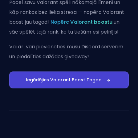
Pacel savu Valorant spēli nākamajā līmenī un
kāp rankos bez lieka stresa — nopērc Valorant
boost jau tagad!
Nopērc Valorant boostu
un
sāc spēlēt tajā rank, ko tu tiešām esi pelnījis!
Vai arī vari
pievienoties mūsu Discord serverim
un piedalīties dažādos giveaway!
Iegādājies Valorant Boost Tagad