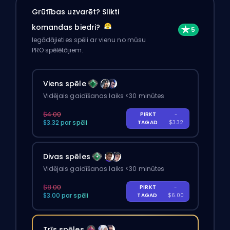
Grūtības uzvarēt? Slikti
komandas biedri?
Iegādājieties spēli ar vienu no mūsu
PRO spēlētājiem.
Viens spēle
Vidējais gaidīšanas laiks <30 minūtes
$4.00
PIRKT
-
$3.32 par spēli
TAGAD
$3.32
Divas spēles
Vidējais gaidīšanas laiks <30 minūtes
$8.00
PIRKT
-
$3.00 par spēli
TAGAD
$6.00
Trīs spēles