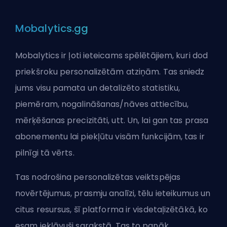
Mobalytics.gg
Mobalytics
ir ļoti ieteicams spēlētājiem, kuri dod
priekšroku personalizētām atziņām. Tas sniedz
jums visu pamata un detalizēto statistiku,
piemēram, nogalināšanas/nāves attiecību,
mērķēšanas precizitāti, utt. Un, lai gan tas prasa
abonementu lai piekļūtu visām funkcijām, tas ir
pilnīgi tā vērts.
Tas nodrošina personalizētas veiktspējas
novērtējumus, prasmju analīzi, tēlu ieteikumus un
citus resursus, šī platforma ir visdetaļizētākā, ko
esam iekļāvuši sarakstā. Tas to panāk,