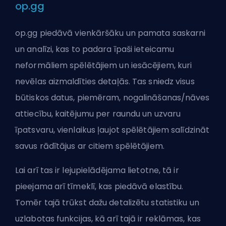
op.gg
op.gg
piedāvā vienkāršāku un pamata saskarni
un analīzi, kas to padara īpaši ieteicamu
neformāliem spēlētājiem un iesācējiem, kuri
nevēlas aizmaldīties detaļās. Tas sniedz visus
būtiskos datus, piemēram, nogalināšanas/nāves
attiecību, kaitējumu per raundu un uzvaru
īpatsvaru, vienlaikus ļaujot spēlētājiem salīdzināt
savus rādītājus ar citiem spēlētājiem.
Lai arī tas ir lejupielādējama lietotne, tā ir
pieejama arī tīmeklī, kas piedāvā elastību.
Tomēr tajā trūkst dažu detalizētu statistiku un
uzlabotas funkcijas, kā arī tajā ir reklāmas, kas