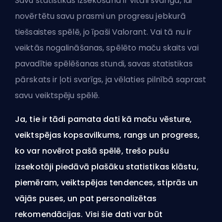
Savu statistikas izsekošana ir vitāli svarīga, lai
novērtētu savu prasmi un progresu jebkurā
tiešsaistes spēlē, jo īpaši Valorant. Vai tā nu ir
veiktās nogalināšanas, spēlēto maču skaits vai
pavadītie spēlēšanas stundi, savas statistikas
pārskats ir ļoti svarīgs, ja vēlaties pilnībā saprast
savu veiktspēju spēlē.
Ja, tie ir tādi pamata dati kā maču vēsture,
veiktspējas kopsavilkums, rangs un progress,
ko var novērot pašā spēlē, trešo pušu
izsekotāji piedāvā plašāku statistikas klāstu,
piemēram, veiktspējas tendences, stiprās un
vājās puses, un pat personalizētas
rekomendācijas. Visi šie dati var būt