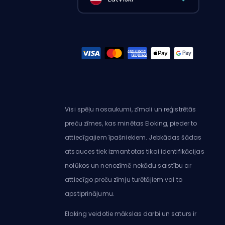
Visi spēļu nosaukumi, zīmoli un reģistrētās
preču zīmes, kas minētas Eloking, pieder to
attiecīgajiem īpašniekiem. Jebkādas šādas
atsauces tiek izmantotas tikai identifikācijas
nolūkos un nenozīmē nekādu saistību ar
attiecīgo preču zīmju turētājiem vai to
apstiprinājumu.
Eloking veidotie mākslas darbi un saturs ir