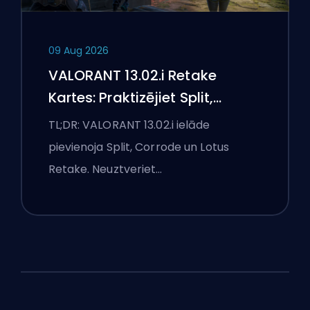
09 Aug 2026
VALORANT 13.02.i Retake
Kartes: Praktizējiet Split,
Corrode un Lotus
TL;DR: VALORANT 13.02.i ielāde
pievienoja Split, Corrode un Lotus
Retake. Neuztveriet…