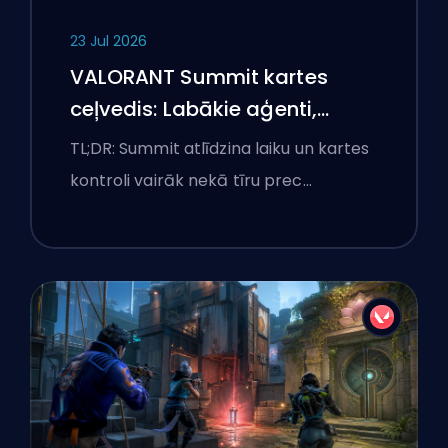
23 Jul 2026
VALORANT Summit kartes
ceļvedis: Labākie aģenti,
izsaukumi un dūmi
TL;DR: Summit atlīdzina laiku un kartes
kontroli vairāk nekā tīru prec…