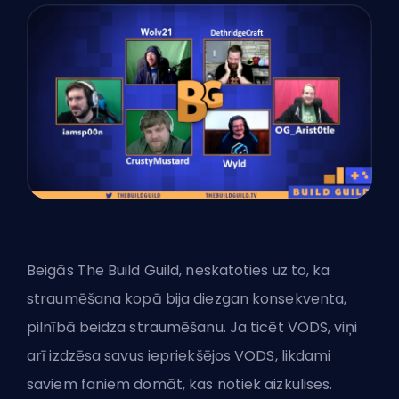
Beigās The Build Guild, neskatoties uz to, ka
straumēšana kopā bija diezgan konsekventa,
pilnībā beidza straumēšanu. Ja ticēt VODS, viņi
arī izdzēsa savus iepriekšējos VODS, likdami
saviem faniem domāt, kas notiek aizkulises.