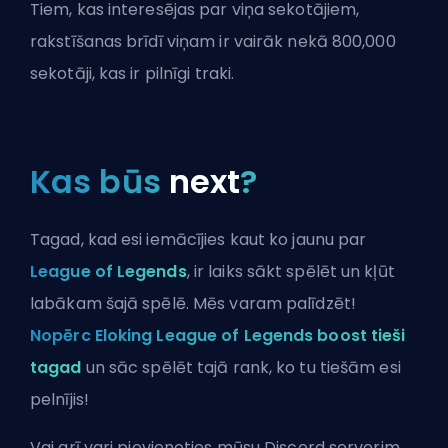
Tiem, kas interesējas par viņa sekotājiem,
rakstīšanas brīdī viņam ir vairāk nekā 800,000
sekotāji, kas ir pilnīgi traki.
Kas būs
next
?
Tagad, kad esi iemācījies kaut ko jaunu par
League of Legends
, ir laiks sākt spēlēt un kļūt
labākam šajā spēlē. Mēs varam palīdzēt!
Nopērc Eloking League of Legends boost tieši
tagad
un sāc spēlēt tajā rank, ko tu tiešām esi
pelnījis!
Vai arī vari
pievienoties mūsu Discord serverim