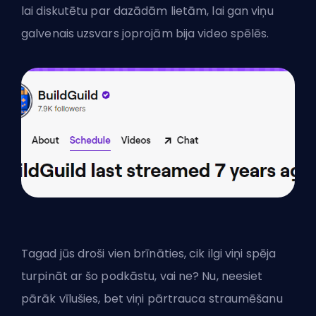
lai diskutētu par dazādām lietām, lai gan viņu
galvenais uzsvars joprojām bija video spēlēs.
Tagad jūs droši vien brīnāties, cik ilgi viņi spēja
turpināt ar šo podkāstu, vai ne? Nu, neesiet
pārāk vīlušies, bet viņi pārtrauca straumēšanu