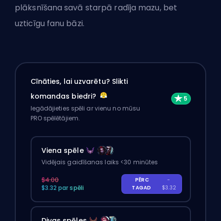
plāksnīšana savā starpā radīja mazu, bet
uzticīgu fanu bāzi.
Cīnāties, lai uzvarētu? Slikti
komandas biedri?
Iegādājieties spēli ar vienu no mūsu
PRO spēlētājiem.
Viena spēle
Vidējais gaidīšanas laiks <30 minūtes
$4.00
PĒRC
-
$3.32 par spēli
TAGAD
$3.32
Divas spēles