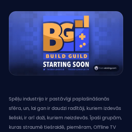
Spēļu industrija ir pastāvīgi paplašināšanās
sfēra, un, lai gan ir daudzi radītāji, kuriem izdevās
lieliski, ir arī daži, kuriem neizdevās. Īpaši grupām,
kuras straumē tiešraidē, piemēram, Offline TV