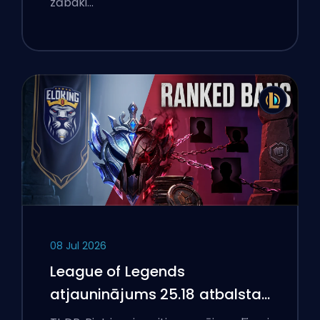
zābaki…
08 Jul 2026
League of Legends
atjauninājums 25.18 atbalsta
aizliegumus un boostēšanas