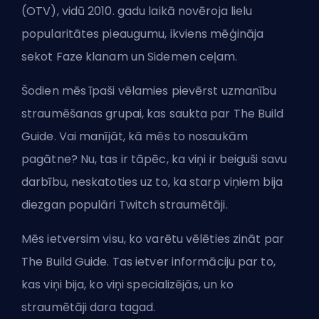
(OTV), vidū 2010. gadu laikā novēroja lielu
popularitātes pieaugumu, ikviens mēģināja
sekot Faze klanam un Sidemen ceļam.
Šodien mēs īpaši vēlamies pievērst uzmanību
straumēšanas grupai, kas saukta par
The Build
Guide
. Vai manījāt, kā mēs to nosaukām
pagātne? Nu, tas ir tāpēc, ka viņi ir beiguši savu
darbību, neskatoties uz to, ka starp viņiem bija
diezgan populāri Twitch straumētāji.
Mēs ietversim visu, ko varētu vēlēties zināt par
The Build Guide. Tas ietver informāciju par to,
kas viņi bija, ko viņi specializējās, un ko
straumētāji dara tagad.