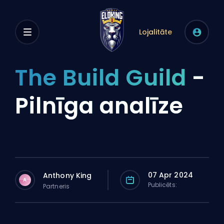
Lojalitāte
The Build Guild
-
Pilnīga analīze
07 Apr 2024
Anthony King
A
Publicēts:
Partneris