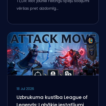
TL;DR: Riot jaunie reitingu spēju sodījumi
karogus
vēršas pret aizdomīg…
18 Jul 2026
Uzbrukuma kustība League of
Legends: Labākie iestatījumi