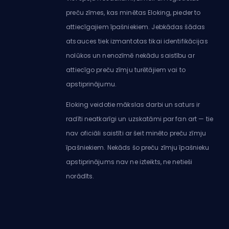
preču zīmes, kas minētas Eloking, pieder to
attiecīgajiem īpašniekiem. Jebkādas šādas
atsauces tiek izmantotas tikai identifikācijas
nolūkos un nenozīmē nekādu saistību ar
attiecīgo preču zīmju turētājiem vai to
apstiprinājumu.
Eloking veidotie mākslas darbi un saturs ir
radīti neatkarīgi un uzskatāmi par fan art — tie
nav oficiāli saistīti ar šeit minēto preču zīmju
īpašniekiem. Nekāds šo preču zīmju īpašnieku
apstiprinājums nav ne izteikts, ne netieši
norādīts.