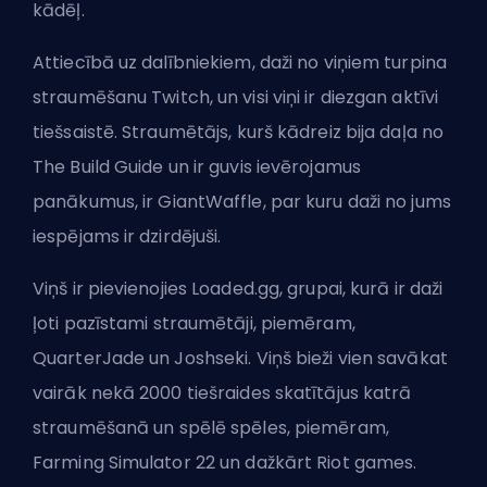
kādēļ.
Attiecībā uz dalībniekiem, daži no viņiem turpina
straumēšanu Twitch, un visi viņi ir diezgan aktīvi
tiešsaistē. Straumētājs, kurš kādreiz bija daļa no
The Build Guide un ir guvis ievērojamus
panākumus, ir
GiantWaffle
, par kuru daži no jums
iespējams ir dzirdējuši.
Viņš ir pievienojies
Loaded.gg
, grupai, kurā ir daži
ļoti pazīstami straumētāji, piemēram,
QuarterJade un Joshseki. Viņš bieži vien savākat
vairāk nekā 2000 tiešraides skatītājus katrā
straumēšanā un spēlē spēles, piemēram,
Farming Simulator 22 un dažkārt
Riot games
.