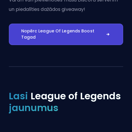
un piedalīties dažādos giveaway!
Nopērc League Of Legends Boost
Tagad
Lasi
League of Legends
jaunumus