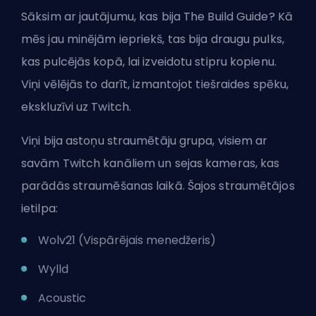
Sāksim ar jautājumu, kas bija The Build Guide? Kā
mēs jau minējām iepriekš, tas bija draugu pulks,
kas pulcējās kopā, lai izveidotu stipru kopienu.
Viņi vēlējās to darīt, izmantojot tiešraides spēku,
ekskluzīvi uz Twitch.
Viņi bija astoņu straumētāju grupa, visiem ar
savām Twitch kanāliem un sejas kameras, kas
parādās straumēšanas laikā. Šajos straumētājos
ietilpa:
Wolv21 (Vispārējais menedžeris)
Wylld
Acoustic