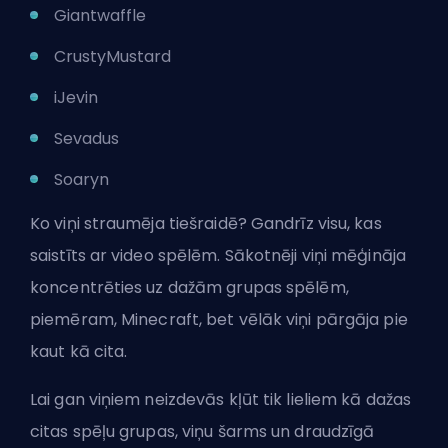
Giantwaffle
CrustyMustard
iJevin
Sevadus
Soaryn
Ko viņi straumēja tiešraidē? Gandrīz visu, kas
saistīts ar video spēlēm. Sākotnēji viņi mēģināja
koncentrēties uz dažām grupas spēlēm,
piemēram, Minecraft, bet vēlāk viņi pārgāja pie
kaut kā cita.
Lai gan viņiem neizdevās kļūt tik lieliem kā dažas
citas spēļu grupas, viņu šarms un draudzīgā