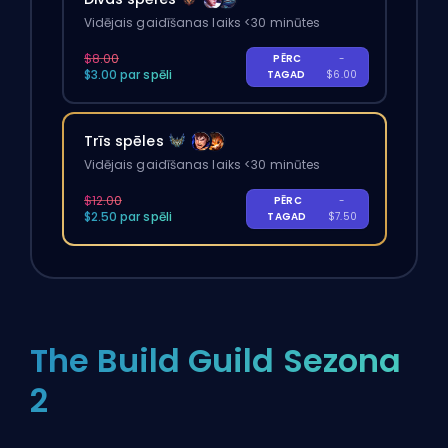
Vidējais gaidīšanas laiks <30 minūtes
$8.00
PĒRC
-
$3.00 par spēli
TAGAD
$6.00
Trīs spēles
Vidējais gaidīšanas laiks <30 minūtes
$12.00
PĒRC
-
$2.50 par spēli
TAGAD
$7.50
The Build Guild Sezona
2