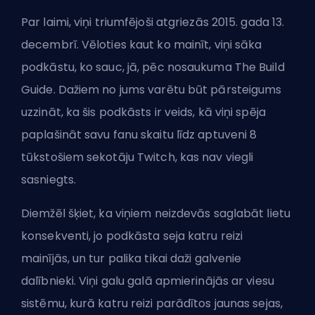
Par laimi, viņi triumfējoši atgriezās 2015. gada 13.
decembrī. Vēloties kaut ko mainīt, viņi sāka
podkāstu, ko sauc, jā, pēc nosaukuma The Build
Guide. Dažiem no jums varētu būt pārsteigums
uzzināt, ka šis podkāsts ir veids, kā viņi spēja
paplašināt savu fanu skaitu līdz aptuveni 8
tūkstošiem sekotāju Twitch, kas nav viegli
sasniegts.
Diemžēl šķiet, ka viņiem neizdevās saglabāt lietu
konsekventi, jo podkāsta seja katru reizi
mainījās, un tur palika tikai daži galvenie
dalībnieki. Viņi galu galā apmierinājās ar viesu
sistēmu, kurā katru reizi parādītos jaunas sejas,