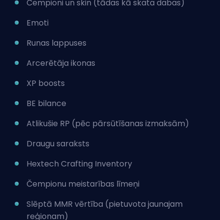
Čempioni un
skin
(tādas kā skata dabas)
Emoti
Runas
lappuses
Arcerētāja ikonas
XP boosts
BE bilance
Atlikušie RP (pēc pārsūtīšanas izmaksām)
Draugu saraksts
Hextech Crafting Inventory
Čempionu meistarības līmeņi
Slēptā MMR vērtība (pietuvota jaunajam
reģionam)