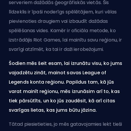
serveriem dažādās ģeogrāfiskās vietās. Šis
līdzeklis ir īpaši noderīgs spēlētājiem, kuri vēlas
pievienoties draugiem vai izbaudīt dažādas
spēlēšanas vides. Kamēr ir oficiāla metode, ko
izstrādājis Riot Games, lai mainītu savu reģionu, ir
svarīgi atzīmēt, ka tai ir daži ierobežojumi.
Šodien mēs šeit esam, lai izrunātu visu, ko jums
vajadzētu zināt, mainot savas League of
Legends konta reģionu. Papildus tam, kā jūs
varat mainīt reģionu, mēs izrunāsim arī to, kas
tiek pārsūtīts, un ko jūs zaudēsit, kā arī citas
svarīgas lietas, kas jums būtu jāzina.
Tātad piesietieties, jo mēs gatavojamies lekt tieši