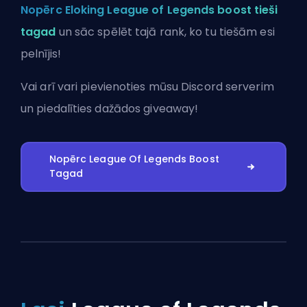
Nopērc Eloking League of Legends boost tieši
tagad
un sāc spēlēt tajā rank, ko tu tiešām esi
pelnījis!
Vai arī vari
pievienoties mūsu Discord serverim
un piedalīties dažādos giveaway!
Nopērc League Of Legends Boost
Tagad