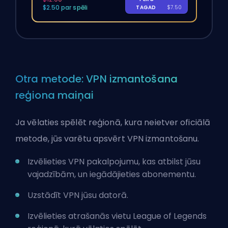
$2.50 par spēli
TAGAD
$7.50
Otra metode: VPN izmantošana
reģiona maiņai
Ja vēlaties spēlēt reģionā, kura neietver oficiālā
metode, jūs varētu apsvērt VPN izmantošanu.
Izvēlieties VPN pakalpojumu, kas atbilst jūsu
vajadzībām, un iegādājieties abonementu.
Uzstādīt VPN jūsu datorā.
Izvēlieties atrašanās vietu League of Legends