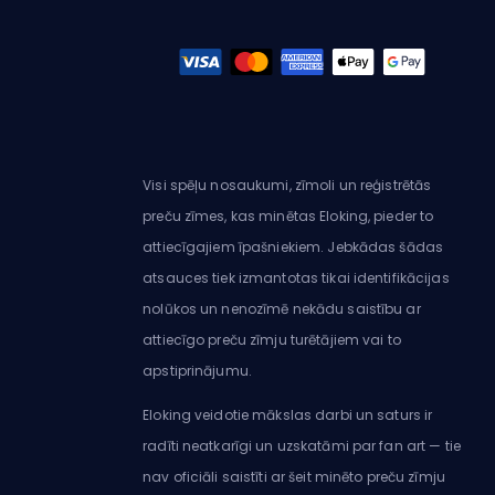
Visi spēļu nosaukumi, zīmoli un reģistrētās
preču zīmes, kas minētas Eloking, pieder to
attiecīgajiem īpašniekiem. Jebkādas šādas
atsauces tiek izmantotas tikai identifikācijas
nolūkos un nenozīmē nekādu saistību ar
attiecīgo preču zīmju turētājiem vai to
apstiprinājumu.
Eloking veidotie mākslas darbi un saturs ir
radīti neatkarīgi un uzskatāmi par fan art — tie
nav oficiāli saistīti ar šeit minēto preču zīmju