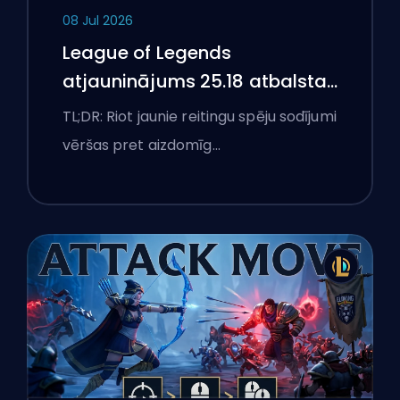
08 Jul 2026
League of Legends
atjauninājums 25.18 atbalsta
aizliegumus un boostēšanas
TL;DR: Riot jaunie reitingu spēju sodījumi
karogus
vēršas pret aizdomīg…