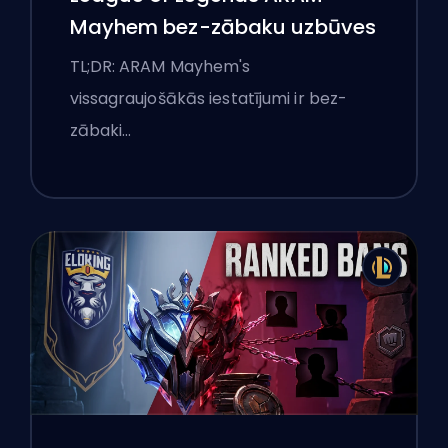
Mayhem bez-zābaku uzbūves
TL;DR: ARAM Mayhem's
vissagraujošākās iestatījumi ir bez-
zābaki…