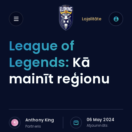
Lojalitāte
League of
Legends:
Kā
mainīt reģionu
06 May 2024
Anthony King
A
Atjaunināts:
Partneris