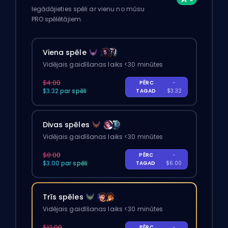
Iegādājieties spēli ar vienu no mūsu
PRO spēlētājiem.
Viena spēle
Vidējais gaidīšanas laiks <30 minūtes
$4.00
PĒRC
-
$3.32 par spēli
TAGAD
$3.32
Divas spēles
Vidējais gaidīšanas laiks <30 minūtes
$8.00
PĒRC
-
$3.00 par spēli
TAGAD
$6.00
Trīs spēles
Vidējais gaidīšanas laiks <30 minūtes
$12.00
PĒRC
-