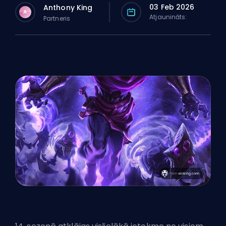
03 Feb 2026
Anthony King
A
Atjaunināts:
Partneris