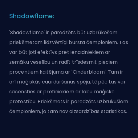
Shadowflame:
'Shadowflame' ir paredzēts būt uzbrūkošam
priekšmetam līdzvērtīgi bursta čempioniem. Tas
var būt ļoti efektīvs pret ienaidniekiem ar
zemāku veselību un radīt trīsdesmit pieciem
procentiem kaitējuma ar 'Cinderbloom'. Tam ir
arī maģiskās caurduršanas spēja, tāpēc tas var
sacensties ar pretiniekiem ar labu maģisko
pretestību. Priekšmets ir paredzēts uzbrukušiem
čempioniem, jo tam nav aizsardzības statistikas.