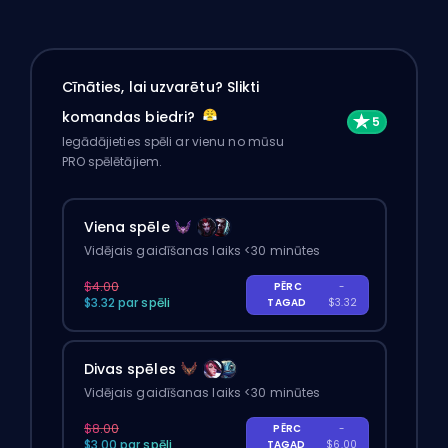
Cīnāties, lai uzvarētu? Slikti
komandas biedri?
Iegādājieties spēli ar vienu no mūsu
PRO spēlētājiem.
Viena spēle
Vidējais gaidīšanas laiks <30 minūtes
$4.00
PĒRC
-
$3.32 par spēli
TAGAD
$3.32
Divas spēles
Vidējais gaidīšanas laiks <30 minūtes
$8.00
PĒRC
-
$3.00 par spēli
TAGAD
$6.00