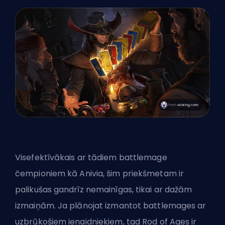
Visefektīvākais ar tādiem battlemage
čempioniem kā Anivia, šim priekšmetam ir
palikušas gandrīz nemainīgas, tikai ar dažām
izmaiņām. Ja plānojat izmantot battlemages ar
uzbrūkošiem ienaidniekiem, tad Rod of Ages ir