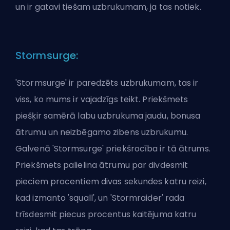
un ir gatavi tiešam uzbrukumam, ja tas notiek.
Stormsurge:
'Stormsurge' ir paredzēts uzbrukumam, tas ir
viss, ko mums ir vajadzīgs teikt. Priekšmets
piešķir samērā labu uzbrukuma jaudu, bonusa
ātrumu un neizbēgamo zibens uzbrukumu.
Galvenā 'Stormsurge' priekšrocība ir tā ātrums.
Priekšmets palielina ātrumu par divdesmit
pieciem procentiem divas sekundes katru reizi,
kad izmanto 'squall', un 'Stormraider' rada
trīsdesmit piecus procentus kaitējuma katru