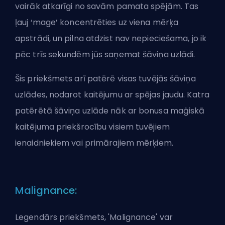
vairāk atkarīgi no savām pamata spējām. Tas
ļauj ‘mage’ koncentrēties uz viena mērķa
apstrādi, un pilna atdzist nav nepieciešama, jo ik
pēc trīs sekundēm jūs saņemat šāviņa uzlādi.
Šis priekšmets arī patērē visas tuvējās šāviņa
uzlādes, nodarot kaitējumu ar spējas jaudu. Katra
patērētā šāviņa uzlāde nāk ar bonusa maģiskā
kaitējuma priekšrocību visiem tuvējiem
ienaidniekiem vai primārajiem mērķiem.
Malignance:
Legendārs priekšmets, 'Malignance' var