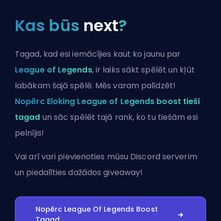
Kas būs
next
?
Tagad, kad esi iemācījies kaut ko jaunu par
League of Legends
, ir laiks sākt spēlēt un kļūt
labākam šajā spēlē. Mēs varam palīdzēt!
Nopērc Eloking League of Legends boost tieši
tagad
un sāc spēlēt tajā rank, ko tu tiešām esi
pelnījis!
Vai arī vari
pievienoties mūsu Discord serverim
un piedalīties dažādos giveaway!
Nopērc League Of Legends Boost
Tagad