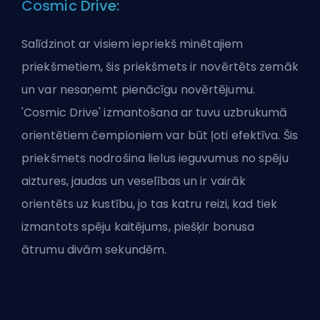
Cosmic Drive:
Salīdzinot ar visiem iepriekš minētajiem
priekšmetiem, šis priekšmets ir novērtēts zemāk
un var nesaņemt pienācīgu novērtējumu.
'Cosmic Drive' izmantošana ar tuvu uzbrukumā
orientētiem čempioniem var būt ļoti efektīva. Šis
priekšmets nodrošina lielus ieguvumus no spēju
aiztures, jaudas un veselības un ir vairāk
orientēts uz kustību, jo tas katru reizi, kad tiek
izmantots spēju kaitējums, piešķir bonusa
ātrumu divām sekundēm.