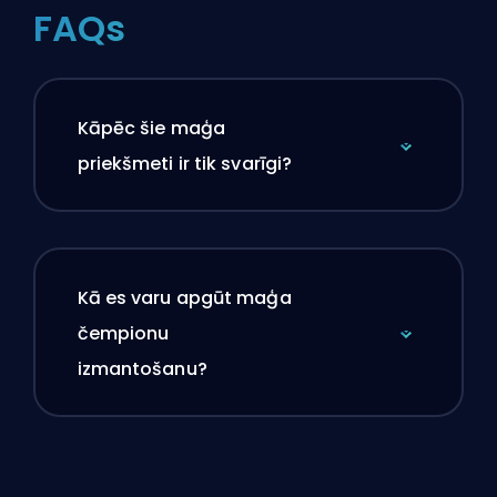
FAQs
Kāpēc šie maģa
priekšmeti ir tik svarīgi?
Kā es varu apgūt maģa
čempionu
izmantošanu?