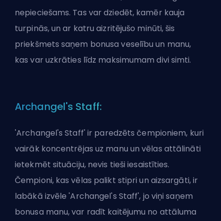
nepieciešams. Tas var dziedēt, kamēr kauja
turpinās, un ar katru aizritējušo minūti, šis
priekšmets saņem bonusa veselību un manu,
kas var uzkrāties līdz maksimumam divi simti.
Archangel's Staff:
'Archangel's Staff' ir paredzēts čempioniem, kuri
vairāk koncentrējas uz manu un vēlas attālināti
ietekmēt situāciju, nevis tieši iesaistīties.
Čempioni, kas vēlas palikt stipri un aizsargāti, ir
labākā izvēle 'Archangel's Staff', jo viņi saņem
bonusa manu, var radīt kaitējumu no attāluma