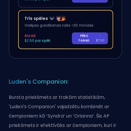
Trīs spēles
Vidējais gaidīšanas laiks <30 minūtes
$12.00
PĒRC
-
$2.50 par spēli
TAGAD
$7.50
Luden's Companion:
Bursta priekšmets ar trakām statistikām,
'Luden's Companion' vajadzētu kombinēt ar
čempioniem kā ‘Syndra’ un ‘Orianna’. Šis AP
priekšmets ir efektīvāks ar čempioniem, kuri ir