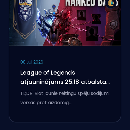
08 Jul 2026
League of Legends
atjauninājums 25.18 atbalsta
aizliegumus un boostēšanas
TL;DR: Riot jaunie reitingu spēju sodījumi
karogus
vēršas pret aizdomīg…