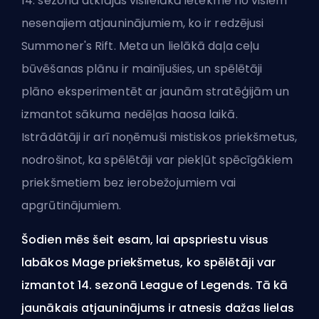
14. sezonā atklājas vislielākā ietekme no visiem
nesenajiem atjauninājumiem, ko ir redzējusi
Summoner's Rift
. Meta un lielākā daļa ceļu
būvēšanas plānu ir mainījušies, un spēlētāji
plāno eksperimentēt ar jaunām stratēģijām un
izmantot sākuma nedēļas haosa laikā.
Istrādātāji ir arī noņēmuši mistiskos priekšmetus,
nodrošinot, ka spēlētāji var piekļūt spēcīgākiem
priekšmetiem bez ierobežojumiem vai
apgrūtinājumiem.
Šodien mēs šeit esam, lai apspriestu visus
labākos Mage priekšmetus, ko spēlētāji var
izmantot 14. sezonā League of Legends. Tā kā
jaunākais atjauninājums ir atnesis dažas lielas