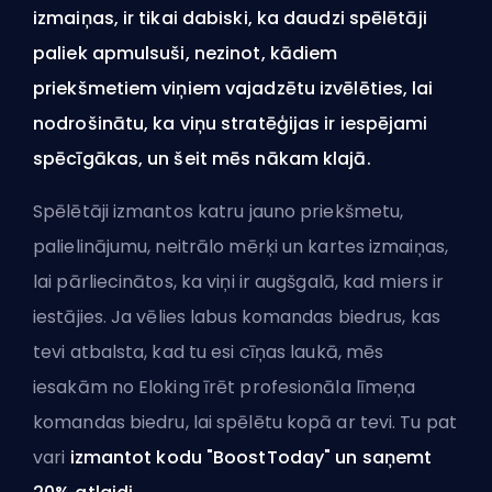
izmaiņas, ir tikai dabiski, ka daudzi spēlētāji
paliek apmulsuši, nezinot, kādiem
priekšmetiem viņiem vajadzētu izvēlēties, lai
nodrošinātu, ka viņu stratēģijas ir iespējami
spēcīgākas, un šeit mēs nākam klajā.
Spēlētāji izmantos katru jauno priekšmetu,
palielinājumu, neitrālo mērķi un kartes izmaiņas,
lai pārliecinātos, ka viņi ir augšgalā, kad miers ir
iestājies. Ja vēlies labus komandas biedrus, kas
tevi atbalsta, kad tu esi cīņas laukā, mēs
iesakām no Eloking
īrēt profesionāla līmeņa
komandas biedru
, lai spēlētu kopā ar tevi. Tu pat
vari
izmantot kodu "BoostToday" un saņemt