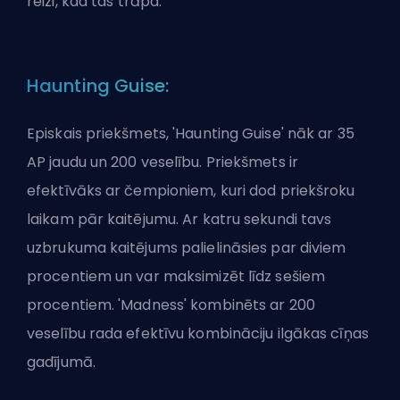
reizi, kad tas trāpa.
Haunting Guise:
Episkais priekšmets, 'Haunting Guise' nāk ar 35
AP jaudu un 200 veselību. Priekšmets ir
efektīvāks ar čempioniem, kuri dod priekšroku
laikam pār kaitējumu. Ar katru sekundi tavs
uzbrukuma kaitējums palielināsies par diviem
procentiem un var maksimizēt līdz sešiem
procentiem. 'Madness' kombinēts ar 200
veselību rada efektīvu kombināciju ilgākas cīņas
gadījumā.