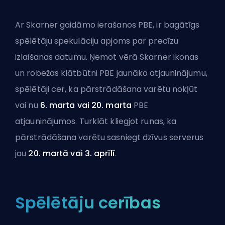
Ar Skarner gaidāmo ierašanos PBE, ir bagātīgs
spēlētāju spekulāciju apjoms par precīzu
izlaišanas datumu. Ņemot vērā Skarner ikonas
un robežas klātbūtni PBE jaunāko
atjauninājumu
,
spēlētāji cer, ka pārstrādāšana varētu nokļūt
vai nu
6. marta vai 20. marta
PBE
atjauninājumos. Turklāt kliegjot runas, ka
pārstrādāšana varētu sasniegt dzīvus serverus
jau
20. martā vai 3. aprīlī
.
Spēlētāju cerības