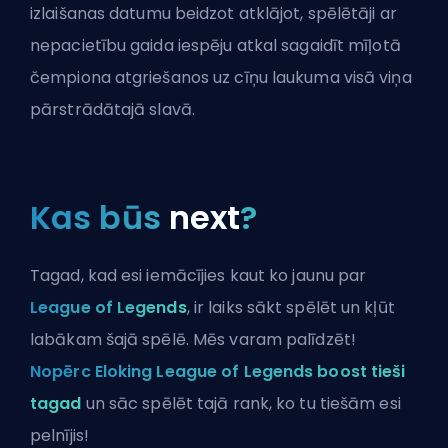
izlaišanas datumu beidzot atklājot, spēlētāji ar
nepacietību gaida iespēju atkal sagaidīt mīļotā
čempiona atgriešanos uz cīņu laukuma visā viņa
pārstrādātajā slavā.
Kas būs
next
?
Tagad, kad esi iemācījies kaut ko jaunu par
League of Legends
, ir laiks sākt spēlēt un kļūt
labākam šajā spēlē. Mēs varam palīdzēt!
Nopērc Eloking League of Legends boost tieši
tagad
un sāc spēlēt tajā rank, ko tu tiešām esi
pelnījis!