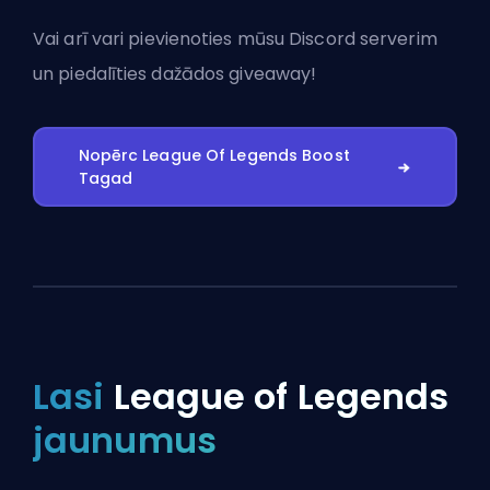
Vai arī vari
pievienoties mūsu Discord serverim
un piedalīties dažādos giveaway!
Nopērc League Of Legends Boost
Tagad
Lasi
League of Legends
jaunumus