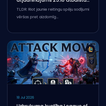
atjauninājums 25.18 atbalsta
aizliegumus un boostēšanas
TL;DR: Riot jaunie reitingu spēju sodījumi
karogus
vēršas pret aizdomīg…
18 Jul 2026
Uzbrukuma kustība League of