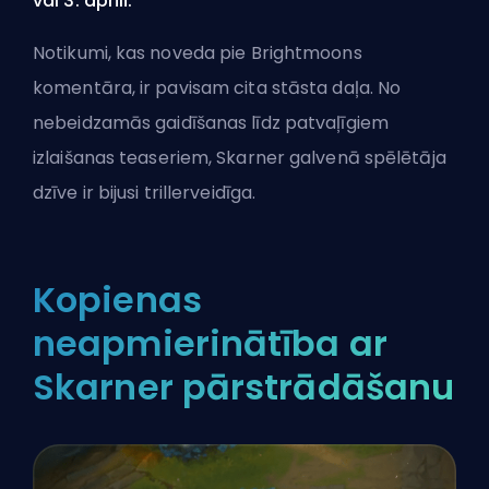
vai 3. aprīlī.
Notikumi, kas noveda pie Brightmoons
komentāra, ir pavisam cita stāsta daļa. No
nebeidzamās gaidīšanas līdz patvaļīgiem
izlaišanas teaseriem, Skarner galvenā spēlētāja
dzīve ir bijusi trillerveidīga.
Kopienas
neapmierinātība ar
Skarner pārstrādāšanu