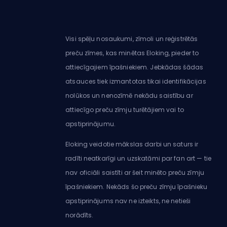
Visi spēļu nosaukumi, zīmoli un reģistrētās
preču zīmes, kas minētas Eloking, pieder to
attiecīgajiem īpašniekiem. Jebkādas šādas
atsauces tiek izmantotas tikai identifikācijas
nolūkos un nenozīmē nekādu saistību ar
attiecīgo preču zīmju turētājiem vai to
apstiprinājumu.
Eloking veidotie mākslas darbi un saturs ir
radīti neatkarīgi un uzskatāmi par fan art — tie
nav oficiāli saistīti ar šeit minēto preču zīmju
īpašniekiem. Nekāds šo preču zīmju īpašnieku
apstiprinājums nav ne izteikts, ne netieši
norādīts.