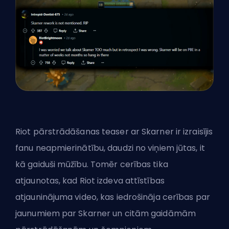
Riot pārstrādāšanas teaser ar Skarner ir izraisījis
fanu neapmierinātību, daudzi no viņiem jūtas, it
kā gaiduši mūžību. Tomēr cerības tika
atjaunotas, kad
Riot
izdeva attīstības
atjauninājuma video, kas iedrošināja cerības par
jaunumiem par Skarner un citām gaidāmām