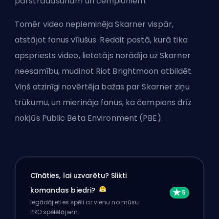
pārstrādāšanām un čempioniem.
Tomēr video nepieminēja Skarner vispār,
atstājot fanus vīlušus. Reddit postā, kurā tika
apspriests video, lietotājs norādīja uz Skarner
neesamību, mudinot
Riot Brightmoon
atbildēt.
Viņš atzinīgi novērtēja bažas par Skarner ziņu
trūkumu, un mierināja fanus, ka čempions drīz
nokļūs Public Beta Environment (PBE).
Cīnāties, lai uzvarētu? Slikti
komandas biedri?
Iegādājieties spēli ar vienu no mūsu
PRO spēlētājiem.