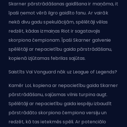
Skarner pārstrādāšanas gaidīšana ir maņāma, it
īpaši ņemot vērā ilgro gaidīto fanu. Ar vairāk
nekā divu gadu spekulācijām, spēlētāji vēlas
redzēt, kādas izmaiņas Riot ir sagatavojis
skorpiona čempionam. Īpaši Skarner galvenie
spēlētāji ar nepacietību gaida pārstrādāšanu,
kopienā izjūtamas febrilas sajūtas.
Saistīts
Vai Vanguard nāk uz League of Legends?
Kamēr LoL kopiena ar nepacietību gaida Skarner
pārstrādāšanu, sajūsmas vilnis turpina augt.
Spēlētāji ar nepacietību gaida iespēju izbaudīt
pārstrādāto skorpiona čempiona versiju un
redzēt, kā tas ietekmēs spēli. Ar potenciālo