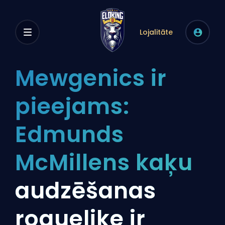
Lojalitāte
Mewgenics ir
pieejams:
Edmunds
McMillens kaķu
audzēšanas
roguelike ir