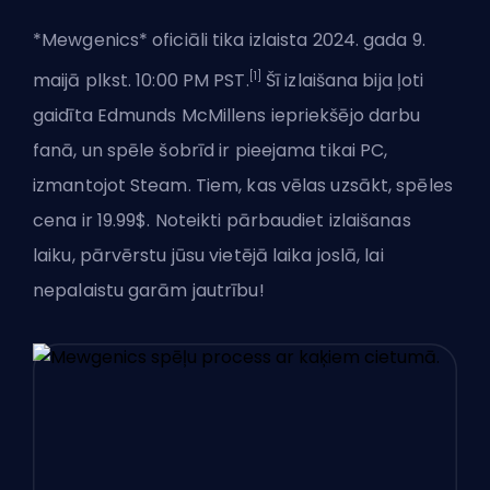
*Mewgenics* oficiāli tika izlaista 2024. gada 9.
[1]
maijā plkst. 10:00 PM PST.
Šī izlaišana bija ļoti
gaidīta Edmunds McMillens iepriekšējo darbu
fanā, un spēle šobrīd ir pieejama tikai PC,
izmantojot Steam. Tiem, kas vēlas uzsākt, spēles
cena ir 19.99$. Noteikti pārbaudiet izlaišanas
laiku, pārvērstu jūsu vietējā laika joslā, lai
nepalaistu garām jautrību!