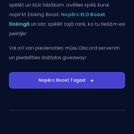
spēlēt un kļūt labākam. Izvēlies spēli, kurai
nopirkt Eloking Boost.
Nopērc ELO Boost
Elokingā
un sāc spēlēt tajā rank, ko tu tiešām esi
pelnījis!
Vai arī vari
pievienoties mūsu Discord serverim
un piedalīties dažādos giveaway!
Nopērc Boost Tagad