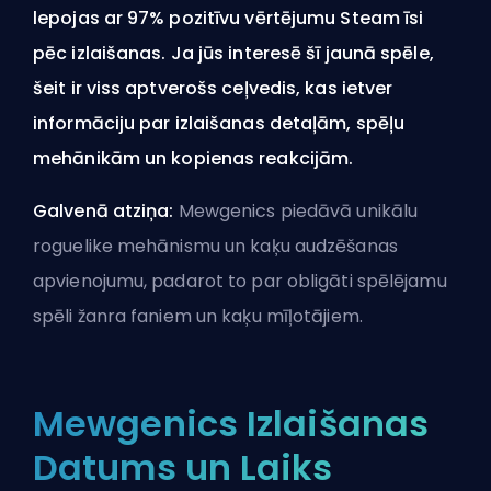
lepojas ar 97% pozitīvu vērtējumu Steam īsi
pēc izlaišanas. Ja jūs interesē šī jaunā spēle,
šeit ir viss aptverošs ceļvedis, kas ietver
informāciju par izlaišanas detaļām, spēļu
mehānikām un kopienas reakcijām.
Galvenā atziņa:
Mewgenics piedāvā unikālu
roguelike mehānismu un kaķu audzēšanas
apvienojumu, padarot to par obligāti spēlējamu
spēli žanra faniem un kaķu mīļotājiem.
Mewgenics Izlaišanas
Datums un Laiks