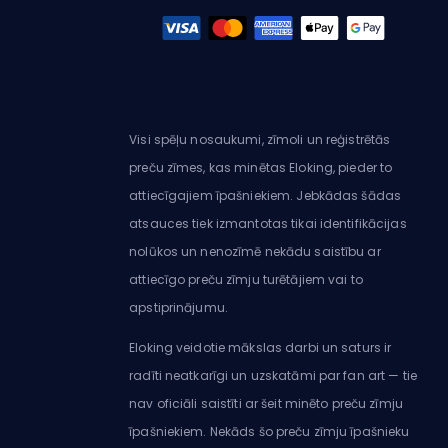
Visi spēļu nosaukumi, zīmoli un reģistrētās
preču zīmes, kas minētas Eloking, pieder to
attiecīgajiem īpašniekiem. Jebkādas šādas
atsauces tiek izmantotas tikai identifikācijas
nolūkos un nenozīmē nekādu saistību ar
attiecīgo preču zīmju turētājiem vai to
apstiprinājumu.
Eloking veidotie mākslas darbi un saturs ir
radīti neatkarīgi un uzskatāmi par fan art — tie
nav oficiāli saistīti ar šeit minēto preču zīmju
īpašniekiem. Nekāds šo preču zīmju īpašnieku