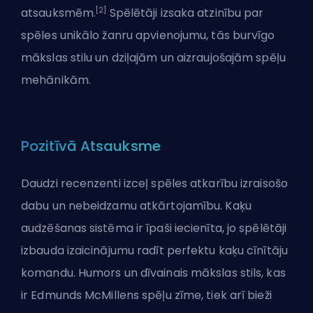
[2]
atsauksmēm.
Spēlētāji izsaka atzinību par
spēles unikālo žanru apvienojumu, tās burvīgo
mākslas stilu un dziļajām un aizraujošajām spēļu
mehānikām.
Pozitīvā Atsauksme
Daudzi recenzenti izceļ spēles atkarību izraisošo
dabu un nebeidzamu atkārtojamību. Kaķu
audzēšanas sistēma ir īpaši iecienīta, jo spēlētāji
izbauda izaicinājumu radīt perfektu kaķu cīnītāju
komandu. Humors un dīvainais mākslas stils, kas
ir Edmunds McMillens spēļu zīme, tiek arī bieži