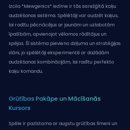
Izcila *Mewgenics* iezīme ir tās sarežģītā kaķu
audzēšanas sistēma. Spēlētāji var audzēt kaķus,
lai radītu pēcnācējus ar jaunām un uzlabotām
īpašībām, apvienojot vēlamos rādītājus un
spējas. Šī sistēma pievieno dziļuma un stratēģijas
slāni, jo spēlētāji eksperimentē ar dažādām
audzēšanas kombinācijām, lai radītu perfekto
kaķu komandu.
Grūtības Pakāpe un Mācīšanās
Kursors
Spēle ir pazīstama ar augstu grūtības līmeni un