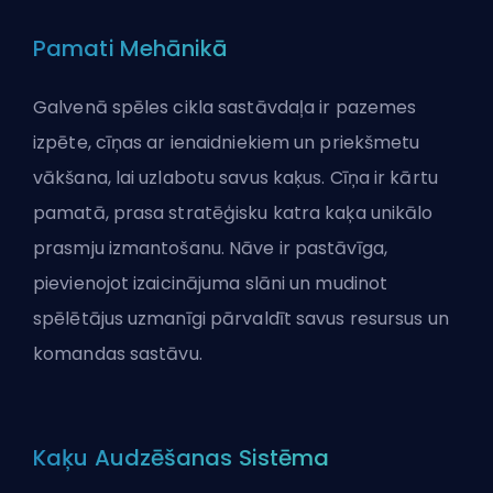
Pamati Mehānikā
Galvenā spēles cikla sastāvdaļa ir pazemes
izpēte, cīņas ar ienaidniekiem un priekšmetu
vākšana, lai uzlabotu savus kaķus. Cīņa ir kārtu
pamatā, prasa stratēģisku katra kaķa unikālo
prasmju izmantošanu. Nāve ir pastāvīga,
pievienojot izaicinājuma slāni un mudinot
spēlētājus uzmanīgi pārvaldīt savus resursus un
komandas sastāvu.
Kaķu Audzēšanas Sistēma