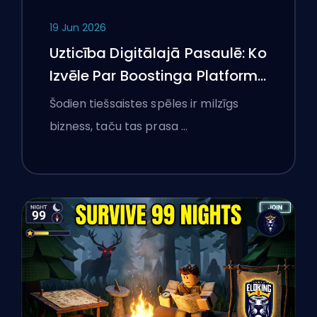
19 Jun 2026
Uzticība Digitālajā Pasaulē: Ko
Izvēle Par Boostinga Platformu
Iemācījusi Polijas Spēlētājiem
Šodien tiešsaistes spēles ir milzīgs
Par Tiešsaistes Pakalpojumu
bizness, taču tas prasa …
Pārbaudi