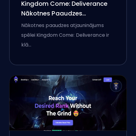
Kingdom Come: Deliverance
Nākotnes Paaudzes
Atjauninājums: Padziļināta
Nākotnes paaudzes atjauninājums
Analīze
spēlei Kingdom Come: Deliverance ir
klā…