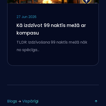
27 Jun 2026
Kā izdzīvot 99 naktīs mežā ar
kompasu
TL;DR: Izdzīvošana 99 naktīs mežā nāk
no spēcīga…
Blogs
Vispārīgi