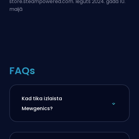
store.steampowered.com. Iegūts 2024. gada 10.
maijā
FAQs
Kad tika izlaista
Mewgenics?