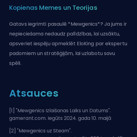
Kopienas Memes un Teorijas
Gatavs iegrimti pasaulē *Mewgenics*? Ja jums ir
nepieciešama nedaudz palīdzības, lai uzsāktu,
apsveriet iespēju apmeklēt
EloKing
par ekspertu
padomiem un stratēģijām, lai uzlabotu savu
spēli.
Atsauces
[1] "
Mewgenics Izlaišanas Laiks un Datums
".
gamerant.com. Iegūts 2024. gada 10. maijā
[2] "
Mewgenics uz Steam
".