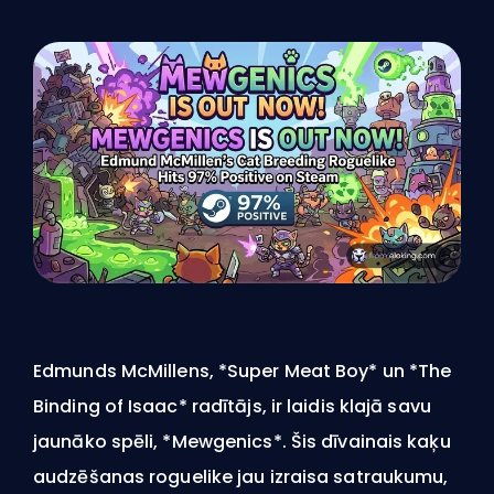
Edmunds McMillens, *Super Meat Boy* un *The
Binding of Isaac* radītājs, ir laidis klajā savu
jaunāko spēli, *Mewgenics*. Šis dīvainais kaķu
audzēšanas roguelike jau izraisa satraukumu,