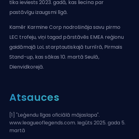
tika ieviests 2023. gadā, kas liecina par
pastāvīgu izaugsmi līgā.
Kamēr Karmine Corp nodrošināja savu pirmo
LEC trofeju, viņi tagad pārstāvēs EMEA reģionu
gaidāmajā LoL starptautiskajā turnīrā,
Pirmais
Stand-up
, kas sākas 10. martā Seulā,
Dienvidkorejā.
Atsauces
[1] "
Leģendu līgas oficiālā mājaslapa
".
www.leagueoflegends.com. Iegūts 2025. gada 5.
martā