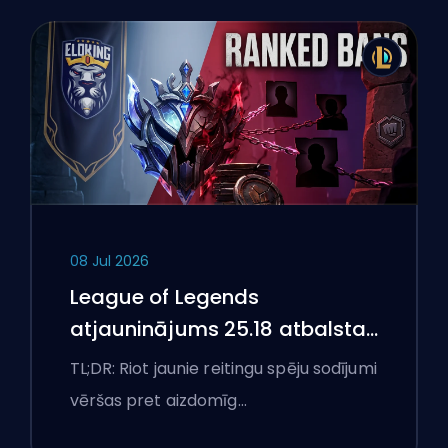
08 Jul 2026
League of Legends
atjauninājums 25.18 atbalsta
aizliegumus un boostēšanas
TL;DR: Riot jaunie reitingu spēju sodījumi
karogus
vēršas pret aizdomīg…