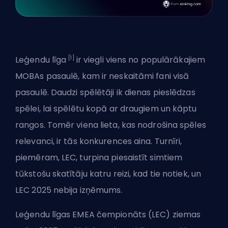
[1]
Leģendu līga
ir viegli viens no populārākajiem
MOBAs
pasaulē, kam ir neskaitāmi fani visā
pasaulē. Daudzi spēlētāji ik dienas pieslēdzas
spēlei, lai spēlētu kopā ar draugiem un kāptu
rangos. Tomēr viena lieta, kas nodrošina spēles
relevanci, ir tās konkurences aina. Turnīri,
piemēram, LEC, turpina piesaistīt simtiem
tūkstošu skatītāju katru reizi, kad tie notiek, un
LEC 2025 nebija izņēmums.
Leģendu līgas EMEA čempionāts (LEC) ziemas