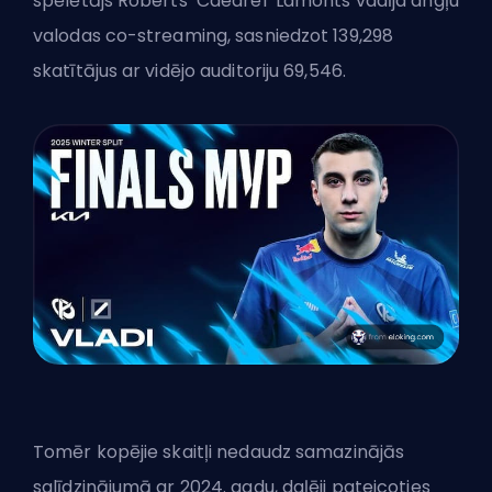
spēlētājs Roberts ‘Caedrel’ Lamonts vadīja angļu
valodas co-streaming, sasniedzot 139,298
skatītājus ar vidējo auditoriju 69,546.
Tomēr kopējie skaitļi nedaudz samazinājās
salīdzinājumā ar 2024. gadu, daļēji pateicoties