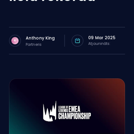
09 Mar 2025
Anthony King
A
Atjaunināts:
Partneris