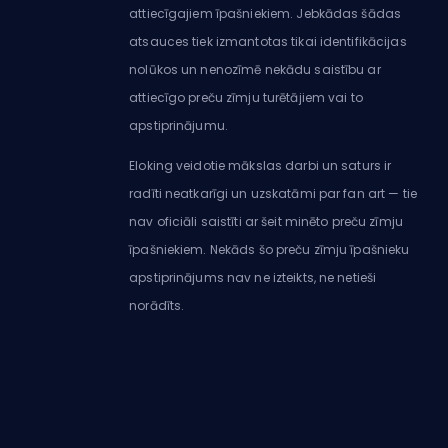
attiecīgajiem īpašniekiem. Jebkādas šādas
atsauces tiek izmantotas tikai identifikācijas
nolūkos un nenozīmē nekādu saistību ar
attiecīgo preču zīmju turētājiem vai to
apstiprinājumu.
Eloking veidotie mākslas darbi un saturs ir
radīti neatkarīgi un uzskatāmi par fan art — tie
nav oficiāli saistīti ar šeit minēto preču zīmju
īpašniekiem. Nekāds šo preču zīmju īpašnieku
apstiprinājums nav ne izteikts, ne netieši
norādīts.