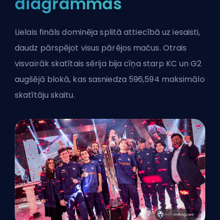
diagrammas
Lielais fināls dominēja splitā attiecībā uz iesaisti,
daudz pārspējot visus pārējos mačus. Otrais
visvairāk skatītais sērija bija cīņa starp KC un G2
augšējā blokā, kas sasniedza 596,594 maksimālo
skatītāju skaitu.