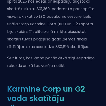
splits 2025 noslēdzās ar iespaidīgu augstāko
skatītāju skaitu 801,369, padarot to par septīto
visvairāk skatīto LEC pasākumu vēsturē. Lielā
fināla starp Karmine Corp (KC) un G2 Esports
bija skaidrs šī splitu izcilā mirkļa, piesaistot
skaitļus tuvos pagājušā gada Ziemas fināla
rādītājiem, kas sasniedza 830,816 skatītājus.
Šeit ir tas, kas jāzina par šo ārkārtīgi iespaidīgo
rekordu un kā tas varēja notikt.
Karmine Corp un G2
vada skatītāju