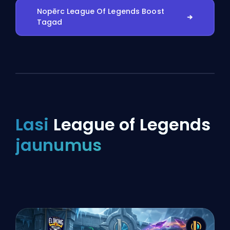
Nopērc League Of Legends Boost
Tagad
Lasi
League of Legends
jaunumus