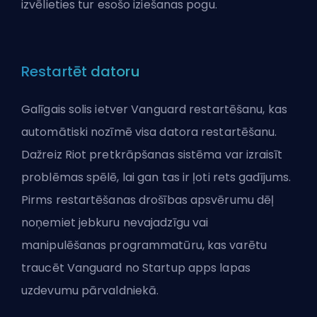
izvēlieties tur esošo iziešanas pogu.
Restartēt datoru
Galīgais solis ietver Vanguard restartēšanu, kas
automātiski nozīmē visa datora restartēšanu.
Dažreiz Riot pretkrāpšanas sistēma var izraisīt
problēmas spēlē, lai gan tas ir ļoti rets gadījums.
Pirms restartēšanas drošības apsvērumu dēļ
noņemiet jebkuru nevajadzīgu vai
manipulēšanas programmatūru, kas varētu
traucēt Vanguard no Startup apps lapas
uzdevumu pārvaldniekā.