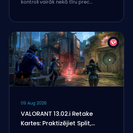
kontroli vairāk nekā tīru prec…
09 Aug 2026
VALORANT 13.02.i Retake
Kartes: Praktizējiet Split,
Corrode un Lotus