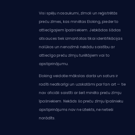
Visi spēļu nosaukumi, zīmoli un reģistrētās
preču zīmes, kas minētas Eloking, pieder to
attiecīgajiem īpašniekiem. Jebkādas šādas
atsauces tiek izmantotas tikai identifikācijas
nolūkos un nenozīmē nekādu saistību ar
attiecīgo preču zīmju turētājiem vai to
apstiprinājumu.
Eloking veidotie mākslas darbi un saturs ir
radīti neatkarīgi un uzskatāmi par fan art — tie
nav oficiāli saistīti ar šeit minēto preču zīmju
īpašniekiem. Nekāds šo preču zīmju īpašnieku
apstiprinājums nav ne izteikts, ne netieši
norādīts.