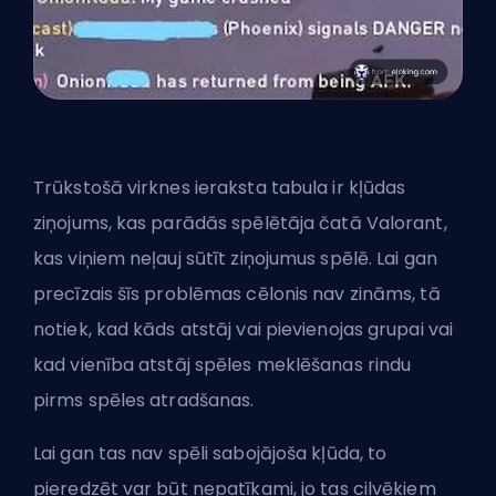
Trūkstošā virknes ieraksta tabula ir kļūdas
ziņojums, kas parādās spēlētāja čatā Valorant,
kas viņiem neļauj sūtīt ziņojumus spēlē. Lai gan
precīzais šīs problēmas cēlonis nav zināms, tā
notiek, kad kāds atstāj vai pievienojas grupai vai
kad vienība atstāj spēles meklēšanas rindu
pirms spēles atradšanas.
Lai gan tas nav spēli sabojājoša kļūda, to
pieredzēt var būt nepatīkami, jo tas cilvēkiem