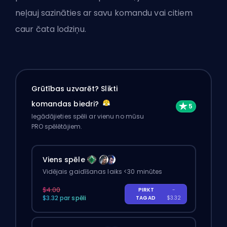
neļauj sazināties ar savu komandu vai citiem
caur čata lodziņu.
Grūtības uzvarēt? Slikti
komandas biedri?
Iegādājieties spēli ar vienu no mūsu
PRO spēlētājiem.
Viens spēle
Vidējais gaidīšanas laiks <30 minūtes
$4.00
PIRKT
-
$3.32 par spēli
TAGAD
$3.32