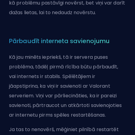
kā problēmu pastāvīgi novērst, bet viņi var darīt
dažas lietas, lai to nedaudz novērstu.
Pārbaudīt interneta savienojumu
Kā jau minēts iepriekš, tā ir servera puses
problēma, tādēļ pirmā rīcība būtu pārbaudīt,
vai internets ir stabils. Spēlētājiem ir
jāapstiprina, ka viņi ir savienoti ar Valorant
serveriem. Viņi var pārliecināties, ka ir pareizi
savienoti, pārtraucot un atkārtoti savienojoties
ar internetu pirms spēles restartēšanas.
Ja tas to nenovērš, mēģiniet pilnībā restartēt