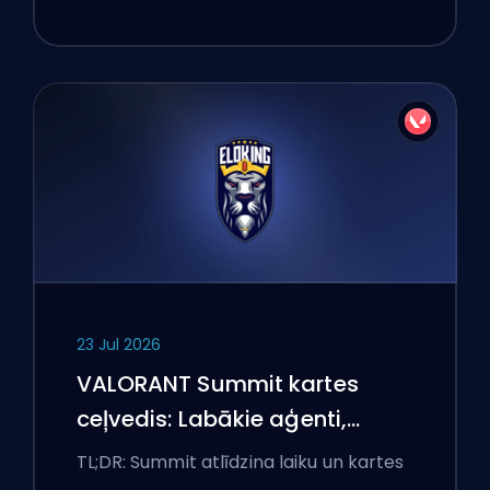
23 Jul 2026
VALORANT Summit kartes
ceļvedis: Labākie aģenti,
izsaukumi un dūmi
TL;DR: Summit atlīdzina laiku un kartes