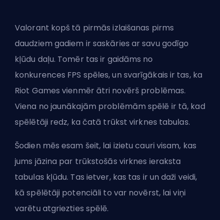
Valorant kopš tā pirmās izlaišanas pirms
daudziem gadiem ir saskāries ar savu godīgo
kļūdu daļu. Tomēr tas ir gaidāms no
konkurences
FPS
spēles, un svarīgākais ir tas, ka
Riot Games
vienmēr ātri novērš problēmas.
Viena no jaunākajām problēmām spēlē ir tā, kad
spēlētāji redz, ka čatā trūkst virknes tabulas.
Šodien mēs esam šeit, lai izietu cauri visam, kas
jums jāzina par trūkstošās virknes ieraksta
tabulas kļūdu. Tas ietver, kas tas ir un daži veidi,
kā spēlētāji potenciāli to var novērst, lai viņi
varētu atgriezties spēlē.