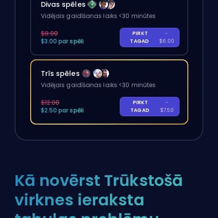
Divas spēles
Vidējais gaidīšanas laiks <30 minūtes
$8.00
PIRKT
-
$3.00 par spēli
TAGAD
$6.00
Trīs spēles
Vidējais gaidīšanas laiks <30 minūtes
$12.00
PIRKT
-
$2.50 par spēli
TAGAD
$7.50
Kā novērst Trūkstošā
virknes ieraksta