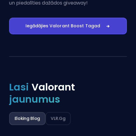
un piedalīties dažādos giveaway!
Iegādājies Valorant Boost Tagad
Lasi
Valorant
jaunumus
Eloking Blog
VLR.gg