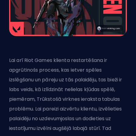
Lai arī Riot Games klienta restartēšana ir
apgrūtinošs process, kas ietver spēles
izslēgšanu un pāreju uz tās palaidēju, tas bieži ir
labs veids, kā izlīdzināt nelielas kļūdas spēlē,
piemēram, Trūkstošā virknes ieraksta tabulas
problēmu. Lai pareizi aizvērtu klientu, izvēlieties
palaidēju no uzdevumjoslas un dodieties uz
iestatījumu izvēlni augšējā labajā stūrī. Tad