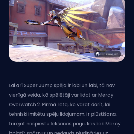
Lai arī Super Jump spēja ir labi un labi, tā nav
vienīgā veida, kā spēlētāji var lidot ar Mercy
Overwatch 2. Pirmā lieta, ko varat darīt, lai
tehniski imitētu spēju lidojumam, ir plūstīšana,
turējot nospiestu lēkšanas pogu, kas liek Mercy
izplatīt spārnus un nedaudz pludināties uz