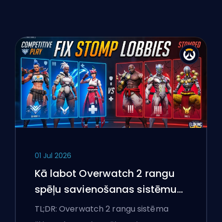
01 Jul 2026
Kā labot Overwatch 2 rangu
spēļu savienošanas sistēmu
un pārlieku izteiktas spēles
TL;DR: Overwatch 2 rangu sistēma