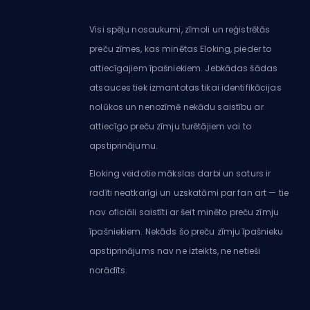
Visi spēļu nosaukumi, zīmoli un reģistrētās
preču zīmes, kas minētas Eloking, pieder to
attiecīgajiem īpašniekiem. Jebkādas šādas
atsauces tiek izmantotas tikai identifikācijas
nolūkos un nenozīmē nekādu saistību ar
attiecīgo preču zīmju turētājiem vai to
apstiprinājumu.
Eloking veidotie mākslas darbi un saturs ir
radīti neatkarīgi un uzskatāmi par fan art — tie
nav oficiāli saistīti ar šeit minēto preču zīmju
īpašniekiem. Nekāds šo preču zīmju īpašnieku
apstiprinājums nav ne izteikts, ne netieši
norādīts.