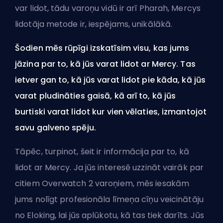
var lidot, tādu varoņu vidū ir arī Pharah, Mercys
lidotāja metode ir, iespējams, unikālākā.
Šodien mēs rūpīgi izskatīsim visu, kas jums
jāzina par to, kā jūs varat lidot ar Mercy. Tas
ietver gan to, kā jūs varat lidot pie kāda, kā jūs
varat pludināties gaisā, kā arī to, kā jūs
burtiski varat lidot kur vien vēlaties, izmantojot
savu galveno spēju.
Tāpēc, turpinot, šeit ir informācija par to, kā
lidot ar Mercy. Ja jūs interesē uzzināt vairāk par
citiem Overwatch 2 varoņiem, mēs iesakām
jums
nolīgt profesionāla līmeņa cīņu veicinātāju
no Eloking
, lai jūs aplūkotu, kā tas tiek darīts. Jūs