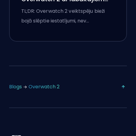
iestatījumiem
TL;DR: Overwatch 2 veiktspēju bieži
bojā slēptie iestatījumi, nev…
Blogs
Overwatch 2