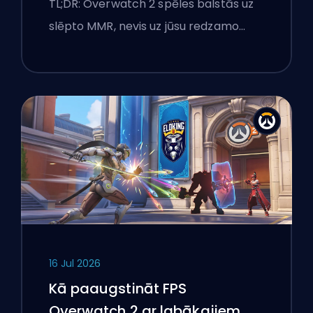
TL;DR: Overwatch 2 spēles balstās uz
slēpto MMR, nevis uz jūsu redzamo…
16 Jul 2026
Kā paaugstināt FPS
Overwatch 2 ar labākajiem