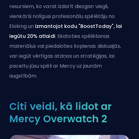
resursiem, ko varat izdarīt diezgan viegli,
vienkārši
nolīgusi profesionālu spēlētāju no
Eloking
un
izmantojot kodu "BoostToday", lai
iegūtu 20% atlaidi
. Skatoties spēlēšanas
materiālus vai piedaloties kopienas diskusijās,
var iegūt vērtīgas atziņas un stratēģijas, lai
paceltu jūsu spēli ar Mercy uz jaunām
augstībām.
Citi veidi, kā lidot ar
Mercy Overwatch 2