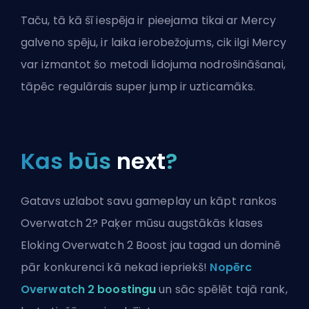
Taču, tā kā šī iespēja ir pieejama tikai ar Mercy
galveno spēju, ir laika ierobežojums, cik ilgi Mercy
var izmantot šo metodi lidojuma nodrošināšanai,
tāpēc regulārais super jump ir uzticamāks.
Kas būs
next
?
Gatavs uzlabot savu gameplay un kāpt rankos
Overwatch 2? Paķer mūsu augstākās klases
Eloking Overwatch 2 Boost jau tagad un dominē
pār konkurenci kā nekad iepriekš!
Nopērc
Overwatch 2 boostingu
un sāc spēlēt tajā rank,