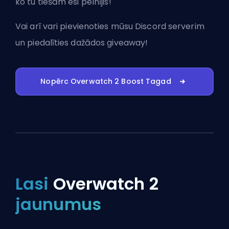
ko tu tiešām esi pelnījis!
Vai arī vari
pievienoties mūsu Discord serverim
un piedalīties dažādos giveaway!
Nopērc Overwatch 2 Boost Tagad
Lasi
Overwatch 2
jaunumus