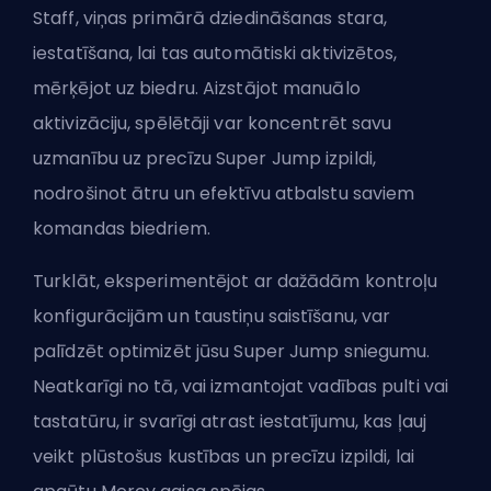
Staff, viņas primārā dziedināšanas stara,
iestatīšana, lai tas automātiski aktivizētos,
mērķējot uz biedru. Aizstājot manuālo
aktivizāciju, spēlētāji var koncentrēt savu
uzmanību uz precīzu Super Jump izpildi,
nodrošinot ātru un efektīvu atbalstu saviem
komandas biedriem.
Turklāt, eksperimentējot ar dažādām kontroļu
konfigurācijām un taustiņu saistīšanu, var
palīdzēt optimizēt jūsu Super Jump sniegumu.
Neatkarīgi no tā, vai izmantojat vadības pulti vai
tastatūru, ir svarīgi atrast iestatījumu, kas ļauj
veikt plūstošus kustības un precīzu izpildi, lai