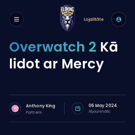
Lojalitāte
Overwatch 2
Kā
lidot ar Mercy
06 May 2024
Anthony King
A
Atjaunināts:
Partneris