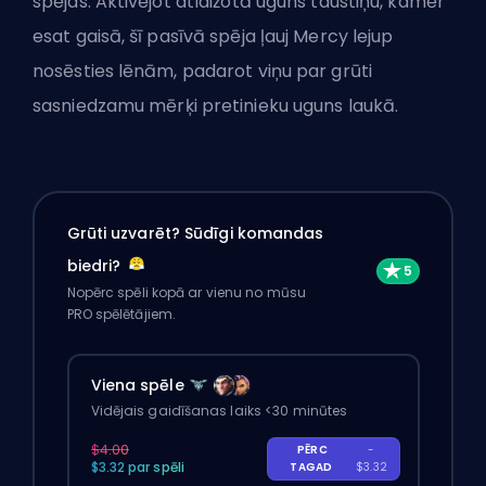
spējas. Aktivējot atlaižotā uguns taustiņu, kamēr
esat gaisā, šī pasīvā spēja ļauj Mercy lejup
nosēsties lēnām, padarot viņu par grūti
sasniedzamu mērķi pretinieku uguns laukā.
Grūti uzvarēt? Sūdīgi komandas
biedri?
Nopērc spēli kopā ar vienu no mūsu
PRO spēlētājiem.
Viena spēle
Vidējais gaidīšanas laiks <30 minūtes
$4.00
PĒRC
-
$3.32 par spēli
TAGAD
$3.32