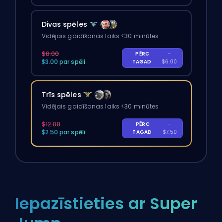
Divas spēles
Vidējais gaidīšanas laiks <30 minūtes
$8.00
PĒRC
-
$3.00 par spēli
TAGAD
$6.00
Trīs spēles
Vidējais gaidīšanas laiks <30 minūtes
$12.00
PĒRC
-
$2.50 par spēli
TAGAD
$7.50
Iepazīstieties ar Super