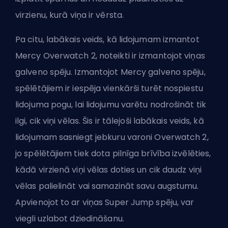
virzienu, kurā viņa ir vērsta.
Pa citu, labākais veids, kā lidojumam izmantot
Mercy Overwatch 2, noteikti ir izmantojot viņas
galveno spēju. Izmantojot Mercy galveno spēju,
spēlētājiem ir iespēja vienkārši turēt nospiestu
lidojuma pogu, lai lidojumu varētu nodrošināt tik
ilgi, cik viņi vēlas. Šis ir tālejoši labākais veids, kā
lidojumam sasniegt jebkuru varoni Overwatch 2,
jo spēlētājiem tiek dota pilnīga brīvība izvēlēties,
kādā virzienā viņi vēlas doties un cik daudz viņi
vēlas palielināt vai samazināt savu augstumu.
Apvienojot to ar viņas Super Jump spēju, var
viegli uzlabot dziedināšanu.