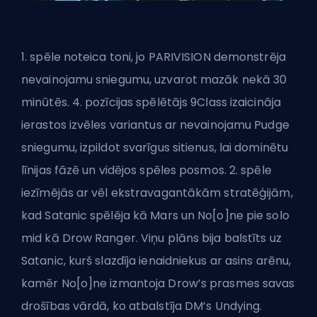
1. spēle noteica toni, jo PARIVISION demonstrēja
nevainojamu sniegumu, uzvarot mazāk nekā 30
minūtēs. 4. pozīcijas spēlētājs 9Class izaicināja
ierastos izvēles variantus ar nevainojamu Pudge
sniegumu, izpildot svarīgus sitienus, lai dominētu
līnijas fāzē un vidējos spēles posmos. 2. spēle
iezīmējās ar vēl ekstravagantākām stratēģijām,
kad Satanic spēlēja kā Mars un No[o]ne pie solo
mid kā Drow Ranger. Viņu plāns bija balstīts uz
Satanic, kurš slazdīja ienaidniekus ar asins arēnu,
kamēr No[o]ne izmantoja Drow’s prasmes savas
drošības vārdā, ko atbalstīja DM’s Undying.