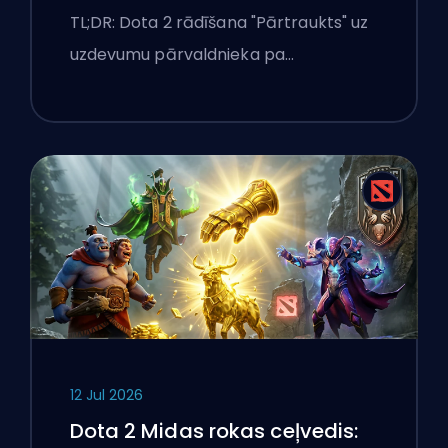
Windows klēpjdatorā
TL;DR: Dota 2 rādīšana "Pārtraukts" uz
uzdevumu pārvaldnieka pa…
12 Jul 2026
Dota 2 Midas rokas ceļvedis: