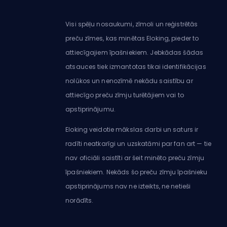
Visi spēļu nosaukumi, zīmoli un reģistrētās
preču zīmes, kas minētas Eloking, pieder to
attiecīgajiem īpašniekiem. Jebkādas šādas
atsauces tiek izmantotas tikai identifikācijas
nolūkos un nenozīmē nekādu saistību ar
attiecīgo preču zīmju turētājiem vai to
apstiprinājumu.
Eloking veidotie mākslas darbi un saturs ir
radīti neatkarīgi un uzskatāmi par fan art — tie
nav oficiāli saistīti ar šeit minēto preču zīmju
īpašniekiem. Nekāds šo preču zīmju īpašnieku
apstiprinājums nav ne izteikts, ne netieši
norādīts.