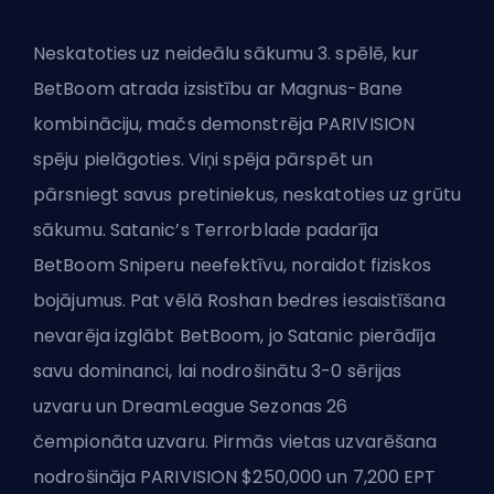
Neskatoties uz neideālu sākumu 3. spēlē, kur
BetBoom atrada izsistību ar Magnus-Bane
kombināciju, mačs demonstrēja PARIVISION
spēju pielāgoties. Viņi spēja pārspēt un
pārsniegt savus pretiniekus, neskatoties uz grūtu
sākumu. Satanic’s Terrorblade padarīja
BetBoom Sniperu neefektīvu, noraidot fiziskos
bojājumus. Pat vēlā Roshan bedres iesaistīšana
nevarēja izglābt BetBoom, jo Satanic pierādīja
savu dominanci, lai nodrošinātu 3-0 sērijas
uzvaru un DreamLeague Sezonas 26
čempionāta uzvaru. Pirmās vietas uzvarēšana
nodrošināja PARIVISION $250,000 un 7,200 EPT