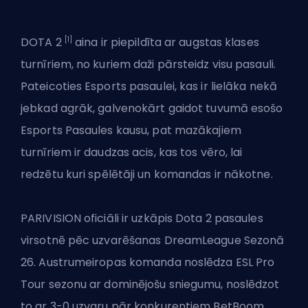
[1]
DOTA 2
aina ir piepildīta ar augstas klases
turnīriem, no kuriem daži pārsteidz visu pasauli.
Pateicoties Esports pasaulei, kas ir lielāka nekā
jebkad agrāk, galvenokārt gaidot tuvumā esošo
Esports Pasaules kausu, pat mazākajiem
turnīriem ir daudzas acis, kas tos vēro, lai
redzētu
kuri spēlētāji un komandas
ir nākotne.
PARIVISION oficiāli ir uzkāpis Dota 2 pasaules
virsotnē pēc uzvarēšanas DreamLeague Sezonā
26. Austrumeiropas komanda noslēdza ESL Pro
Tour sezonu ar dominējošu sniegumu, noslēdzot
to ar 3-0 uzvaru pār konkurentiem BetBoom