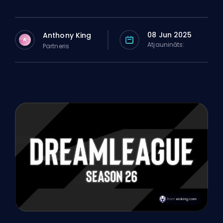
08 Jun 2025
Anthony King
A
Atjaunināts:
Partneris