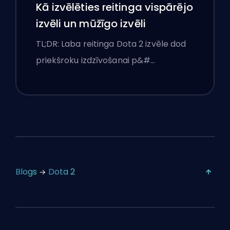
Kā izvēlēties reitinga vispārējo
izvēli un mūžīgo izvēli
TL;DR: Laba reitinga Dota 2 izvēle dod
priekšroku izdzīvošanai p&#…
Blogs
Dota 2