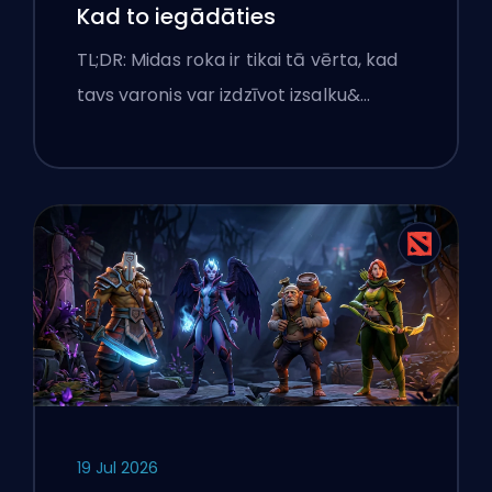
Kad to iegādāties
TL;DR: Midas roka ir tikai tā vērta, kad
tavs varonis var izdzīvot izsalku&…
19 Jul 2026