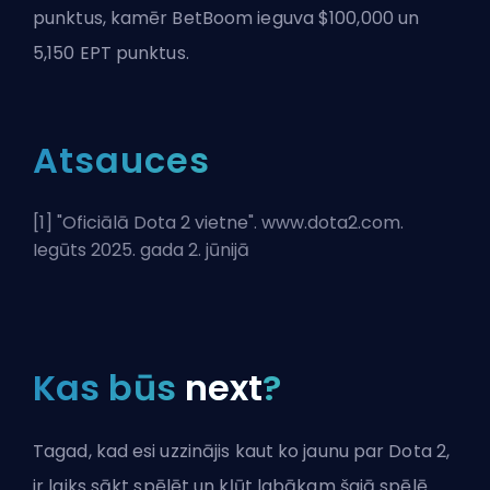
punktus, kamēr BetBoom ieguva $100,000 un
5,150 EPT punktus.
Atsauces
[1] "
Oficiālā Dota 2 vietne
". www.dota2.com.
Iegūts 2025. gada 2. jūnijā
Kas būs
next
?
Tagad, kad esi uzzinājis kaut ko jaunu par Dota 2,
ir laiks sākt spēlēt un kļūt labākam šajā spēlē.