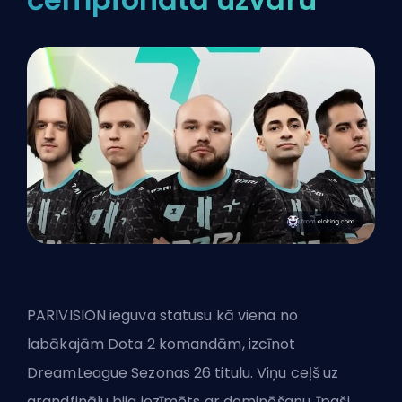
PARIVISION ieguva statusu kā viena no
labākajām Dota 2 komandām, izcīnot
DreamLeague Sezonas 26 titulu. Viņu ceļš uz
grandfinālu bija iezīmēts ar dominēšanu, īpaši