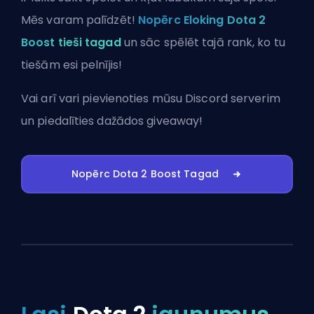
Mēs varam palīdzēt!
Nopērc Eloking Dota 2
Boost tieši tagad
un sāc spēlēt tajā rank, ko tu
tiešām esi pelnījis!
Vai arī vari
pievienoties mūsu Discord serverim
un piedalīties dažādos giveaway!
Nopērc Dota 2 Boost Tagad