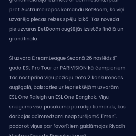
pret Austrumeiropas komandu BetBoom, ko viņi
uzvarēja piecas reizes spēļu laikā. Tas noveda
pie uzvaras BetBoom augšējās izsistās finālā un
grandfinālā.
Šī uzvara DreamLeague Sezonā 26 noslēdz šī
gada ESL Pro Tour ar PARIVISION kā čempioniem.
Tas nostiprina viņu pozīciju Dota 2 konkurences
augšgalā, balstoties uz iepriekšējām uzvarām
ESL One Raleigh un ESL One Bangkok. Viņu
sniegums visā pasākumā parādīja komandu, kas
darbojas acīmredzami neapturējamā līmenī,
padarot viņus par favorītiem gaidāmajos Riyadh
Masters Esports Pasaules kausā.