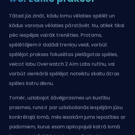
Tātad jūs zināt, kādu lomu vēlaties spēlēt un
kādus varoņus vēlaties pārstāvēt. Nu, atliek tikai
pēc iespējas vairāk trenēties. Protams,
spēlētājiem ir dažādi treniņu veidi, varbūt
spēlējot prakses fokusētas pielāgotas spēles,
veicot labu Overwatch 2 Aim Labs rutīnu, vai
varbūt vienkārši spēlējot noteiktu skaitu ātras
spēles katru dienu.
Tomēr, uzlabojot šāvējprasmes un kustību
prasmes, runa ir par uzlabošanās iespējām jūsu
konkrētajā lomā, mēs iesakām jums iepazīties ar
padomiem, kurus esam apkopojuši katrā lomā