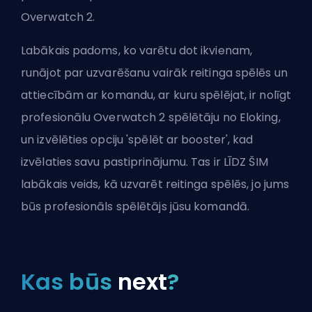
Overwatch 2
.
Labākais padoms, ko varētu dot ikvienam,
runājot par uzvarēšanu vairāk reitinga spēlēs un
attiecībām ar komandu, ar kuru spēlējat, ir
nolīgt
profesionālu Overwatch 2 spēlētāju no Eloking
,
un izvēlēties opciju 'spēlēt ar booster', kad
izvēlaties savu pastiprinājumu. Tas ir LĪDZ ŠIM
labākais veids, kā uzvarēt reitinga spēlēs, jo jums
būs profesionāls spēlētājs jūsu komandā.
Kas būs
next
?