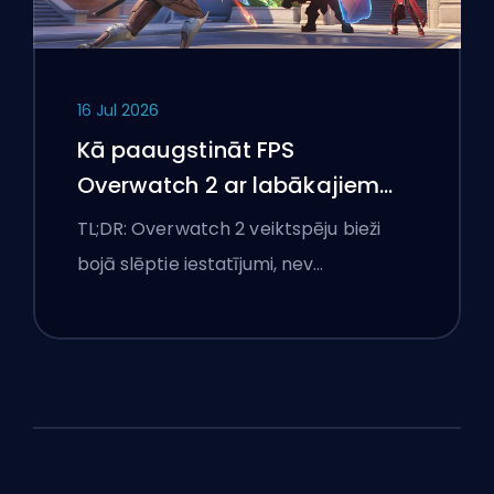
16 Jul 2026
Kā paaugstināt FPS
Overwatch 2 ar labākajiem
iestatījumiem
TL;DR: Overwatch 2 veiktspēju bieži
bojā slēptie iestatījumi, nev…