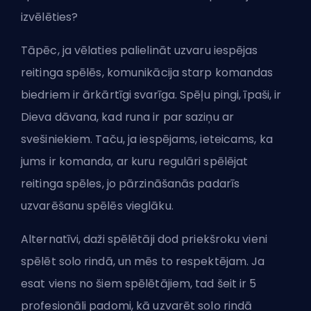
izvēlēties?
Tāpēc, ja vēlaties palielināt uzvaru iespējas
reitinga spēlēs, komunikācija starp komandas
biedriem ir ārkārtīgi svarīga. Spēļu pingi, īpaši, ir
Dieva dāvana, kad runa ir par saziņu ar
svešiniekiem. Taču, ja iespējams, ieteicams, ka
jums ir komanda, ar kuru regulāri spēlējat
reitinga spēles, jo pārzināšanās padarīs
uzvarēšanu spēlēs vieglāku.
Alternatīvi, daži spēlētāji dod priekšroku vieni
spēlēt solo rindā, un mēs to respektējam. Ja
esat viens no šiem spēlētājiem, tad šeit ir
5
profesionāli padomi, kā uzvarēt solo rindā