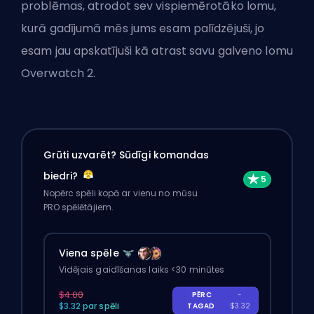
problēmas, atrodot sev vispiemērotāko lomu,
kurā gadījumā mēs jums esam palīdzējuši, jo
esam jau apskatījuši
kā atrast savu galveno lomu
Overwatch 2
.
Grūti uzvarēt? Sūdīgi komandas
biedri?
Nopērc spēli kopā ar vienu no mūsu
PRO spēlētājiem.
Viena spēle
Vidējais gaidīšanas laiks <30 minūtes
$4.00
PĒRC
-
$3.32 par spēli
TAGAD
$3.32