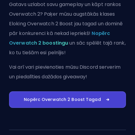
Gatavs uzlabot savu gameplay un kāpt rankos
Overwatch 2? Paķer mūsu augstākās klases
Eloking Overwatch 2 Boost jau tagad un dominē
pār konkurenci kā nekad iepriekš!
Nopērc
Overwatch 2 boostingu
un sāc spēlēt tajā rank,
ko tu tiešām esi pelnījis!
Vai arī vari
pievienoties mūsu Discord serverim
un piedalīties dažādos giveaway!
Nopērc Overwatch 2 Boost Tagad