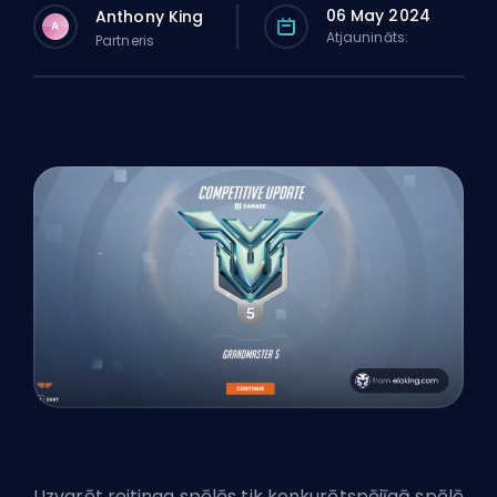
06 May 2024
Anthony King
A
Atjaunināts:
Partneris
Uzvarēt reitinga spēlēs tik konkurētspējīgā spēlē