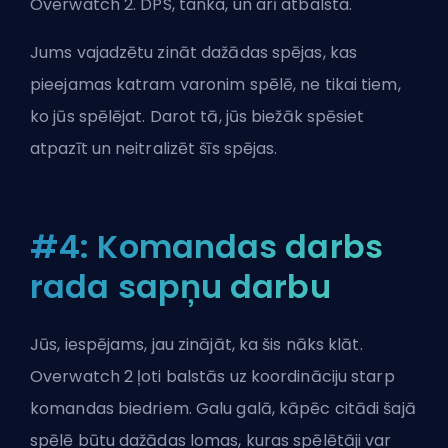
Overwatch 2.
DPS
,
tanka
, un arī
atbalsta
.
Jums vajadzētu zināt dažādas spējas, kas
pieejamas katram varonim spēlē, ne tikai tiem,
ko jūs spēlējat. Darot tā, jūs biežāk spēsiet
atpazīt un neitralizēt šīs spējas.
#4: Komandas darbs
rada sapņu darbu
Jūs, iespējams, jau zinājāt, ka šis nāks klāt.
Overwatch 2 ļoti balstās uz koordināciju starp
komandas biedriem. Galu galā, kāpēc citādi šajā
spēlē būtu dažādas lomas, kuras spēlētāji var