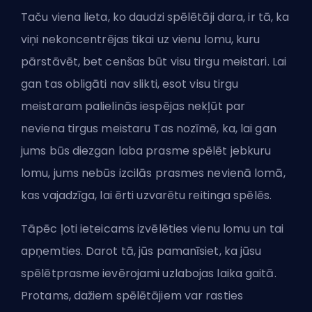
Taču viena lieta, ko daudzi spēlētāji dara, ir tā, ka
viņi nekoncentrējas tikai uz vienu lomu, kuru
pārstāvēt, bet cenšas būt visu tirgu meistari. Lai
gan tas obligāti nav slikti, esot visu tirgu
meistaram palielinās iespējas nekļūt par
neviena tirgus meistaru Tas nozīmē, ka, lai gan
jums būs diezgan laba prasme spēlēt jebkuru
lomu, jums nebūs izcilās prasmes nevienā lomā,
kas vajadzīga, lai ērti uzvarētu reitinga spēlēs.
Tāpēc ļoti ieteicams izvēlēties vienu lomu un tai
apņemties. Darot tā, jūs pamanīsiet, ka jūsu
spēlētprasme ievērojami uzlabojas laika gaitā.
Protams, dažiem spēlētājiem var rasties