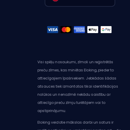
Visi spēļu nosaukumi, zīmoli un reģistrētās
preču zīmes, kas minētas Eloking, pieder to
attiecīgajiem īpašniekiem. Jebkādas šādas
atsauces tiek izmantotas tikai identifikācijas
nolūkos un nenozīmē nekādu saistību ar
attiecīgo preču zīmju turētājiem vai to
apstiprinājumu.
Eloking veidotie mākslas darbi un saturs ir