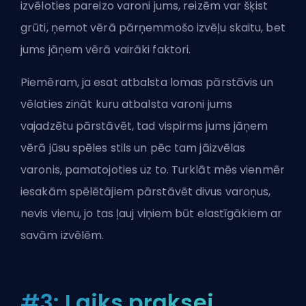
izvēloties pareizo varoni jums, reizēm var šķist
grūti, ņemot vērā pārņemmošo izvēļu skaitu, bet
jums jāņem vērā vairāki faktori.
Piemēram, ja esat atbalsta lomas pārstāvis un
vēlaties zināt
kuru atbalsta varoni jums
vajadzētu pārstāvēt
, tad vispirms jums jāņem
vērā jūsu spēles stils un pēc tam jāizvēlas
varonis, pamatojoties uz to. Turklāt mēs vienmēr
iesakām spēlētājiem pārstāvēt divus varoņus,
nevis vienu, jo tas ļauj viņiem būt elastīgākiem ar
savām izvēlēm.
#3: Laiks praksei