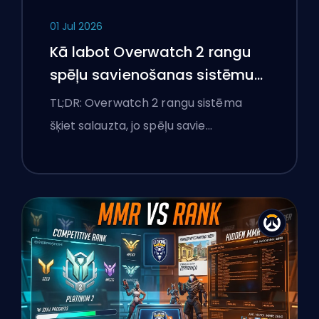
01 Jul 2026
Kā labot Overwatch 2 rangu
spēļu savienošanas sistēmu
un pārlieku izteiktas spēles
TL;DR: Overwatch 2 rangu sistēma
šķiet salauzta, jo spēļu savie…