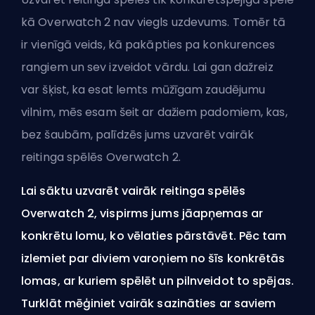
kā Overwatch 2 nav viegls uzdevums. Tomēr tā
ir vienīgā veids, kā pakāpties pa konkurences
rangiem un sev izveidot vārdu. Lai gan dažreiz
var šķist, ka esat lemts mūžīgam zaudējumu
vilnim, mēs esam šeit ar dažiem padomiem, kas,
bez šaubām, palīdzēs jums uzvarēt vairāk
reitinga spēlēs Overwatch 2.
Lai sāktu uzvarēt vairāk reitinga spēlēs
Overwatch 2, vispirms jums jāapņemas ar
konkrētu lomu, ko vēlaties pārstāvēt. Pēc tam
izlemiet par diviem varoņiem no šīs konkrētās
lomas, ar kuriem spēlēt un pilnveidot to spējas.
Turklāt mēģiniet vairāk sazināties ar saviem