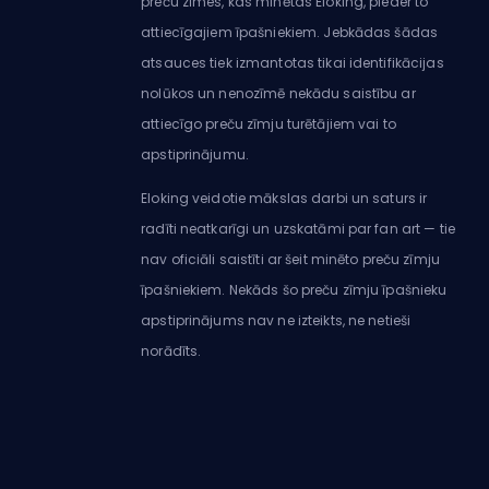
preču zīmes, kas minētas Eloking, pieder to
attiecīgajiem īpašniekiem. Jebkādas šādas
atsauces tiek izmantotas tikai identifikācijas
nolūkos un nenozīmē nekādu saistību ar
attiecīgo preču zīmju turētājiem vai to
apstiprinājumu.
Eloking veidotie mākslas darbi un saturs ir
radīti neatkarīgi un uzskatāmi par fan art — tie
nav oficiāli saistīti ar šeit minēto preču zīmju
īpašniekiem. Nekāds šo preču zīmju īpašnieku
apstiprinājums nav ne izteikts, ne netieši
norādīts.