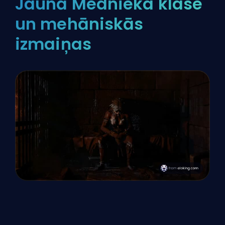
Jaunā Mednieka klase
un mehāniskās
izmaiņas