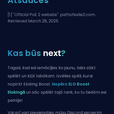
Atsauces
[1] "
Official PoE 2 website
". pathofexile2.com.
Retrieved March 28, 2025
Kas būs
next
?
Tagad, kad esi iemācījies ko jaunu, laiks sākt
spēlēt un kļūt labākam. Izvēlies spēli, kurai
nopirkt Eloking Boost.
Nopērc ELO Boost
Elokingā
un sāc spēlēt tajā rank, ko tu tiešām esi
pelnījis!
Vai arī vari
pievienoties mūsu Discord serverim