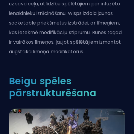
uz sava ceļa, atlīdzību spēlētājiem par infuzēto
ienaidnieku iznīcināšanu. Wisps izdala jaunas
socketable priekšmetus izstrādei, ar līmeņiem,
kas ietekmē modifikāciju stiprumu. Runes tagad
ir vairākos līmeņos, ļaujot spēlētājiem izmantot
augstākā līmeņa modifikatorus.
Beigu spēles
pārstrukturēšana