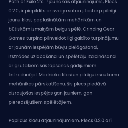
[1]
Path of Exile 2’s
jaunākais atjauninājums, Plecs
0.2.0, ir piepildīts ar svaigu saturu, tostarp pilnīgi
jaunu klasi, paplašinātām mehānikām un
būtiskām izmaiņām beigu spēlē. Grinding Gear
Games turpina pilnveidot ilgi gaidīto turpinājumu
ar jaunām iespējām būvju pielāgošanai,
izstrādes uzlabošanai un spēlētāju izaicināšanai
ar grūtākiem sastapšanās gadījumiem.
Iintroducējot Mednieka klasi un pilnīgu izsaukumu
mehānikas pārskatīšanu, šis plecs piedāvā
aizraujošas iespējas gan jauniem, gan
pieredzējušiem spēlētājiem.
Papildus klašu atjauninājumiem, Plecs 0.2.0 arī