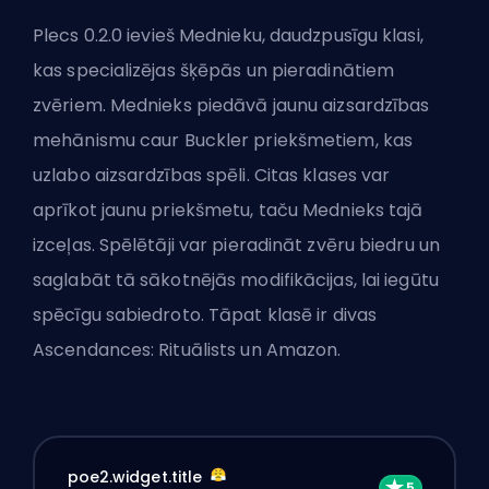
Plecs 0.2.0
ievieš Mednieku,
daudzpusīgu klasi,
kas specializējas šķēpās un pieradinātiem
zvēriem. Mednieks piedāvā jaunu aizsardzības
mehānismu caur Buckler priekšmetiem, kas
uzlabo aizsardzības spēli. Citas klases var
aprīkot jaunu priekšmetu, taču Mednieks tajā
izceļas. Spēlētāji var pieradināt zvēru biedru un
saglabāt tā sākotnējās modifikācijas, lai iegūtu
spēcīgu sabiedroto. Tāpat klasē ir divas
Ascendances: Rituālists un Amazon.
poe2.widget.title