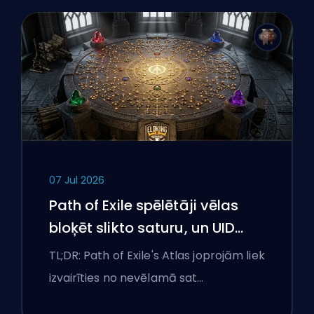
07 Jul 2026
Path of Exile spēlētāji vēlas
bloķēt slikto saturu, un UID
joprojām cīnās ar viņiem
TL;DR: Path of Exile's Atlas joprojām liek
izvairīties no nevēlamā sat…