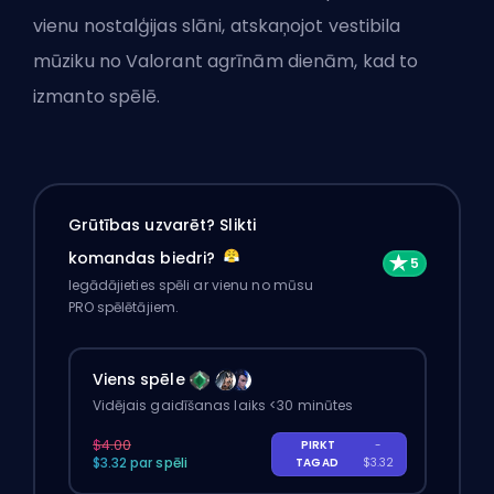
vienu nostalģijas slāni, atskaņojot vestibila
mūziku no Valorant agrīnām dienām, kad to
izmanto spēlē.
Grūtības uzvarēt? Slikti
komandas biedri?
Iegādājieties spēli ar vienu no mūsu
PRO spēlētājiem.
Viens spēle
Vidējais gaidīšanas laiks <30 minūtes
$4.00
PIRKT
-
$3.32 par spēli
TAGAD
$3.32