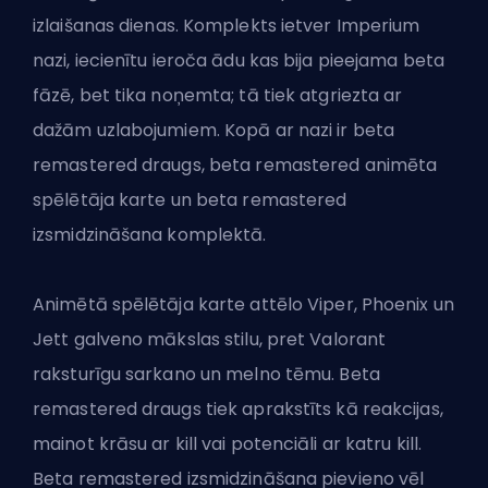
izlaišanas dienas. Komplekts ietver Imperium
nazi, iecienītu ieroča
ādu
kas bija pieejama beta
fāzē, bet tika noņemta; tā tiek atgriezta ar
dažām uzlabojumiem. Kopā ar nazi ir beta
remastered draugs, beta remastered animēta
spēlētāja karte un beta remastered
izsmidzināšana komplektā.
Animētā spēlētāja karte attēlo Viper, Phoenix un
Jett galveno mākslas stilu, pret Valorant
raksturīgu sarkano un melno tēmu. Beta
remastered draugs tiek aprakstīts kā reakcijas,
mainot krāsu ar kill vai potenciāli ar katru kill.
Beta remastered izsmidzināšana pievieno vēl