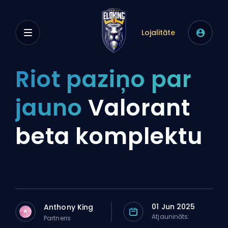
Lojalitāte
Riot paziņo par
jauno
Valorant
beta komplektu
01 Jun 2025
Anthony King
A
Atjaunināts:
Partneris