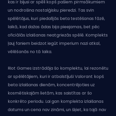
kas ir bijusi ar spēli kopš pašiem pirmsākumiem
un nodrošina nostalģisku pieredzi. Tas svin
spēlētājus, kuri piedalījās beta testēšanas fāzē,
laikā, kad dažas ādas bija pieejamas, bet pēc
oficiālās izlaišanas neatgriezās spēlē. Komplekts
ļauj faniem beidzot iegūt imperium nazi atkal,
vēlēšanās no tā laika.
Riot Games izstrādāja šo komplektu, lai rezonētu
ar spēlētājiem, kuri ir atbalstījuši Valorant kopš
beta izlaišanas dienām, koncentrējoties uz
kosmētiskajām lietām, kas saistītas ar šo
konkrēto periodu. Lai gan komplekta izlaišanas
datums un cena nav zināmi, un šķiet, ka tajā nav