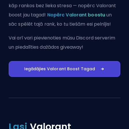
kāp rankos bez lieka stresa — nopērc Valorant
boost jau tagad!
Nopērc Valorant boostu
un
sāc spēlēt tajā rank, ko tu tiešām esi pelnījis!
Vai arī vari
pievienoties mūsu Discord serverim
un piedalīties dažādos giveaway!
Iegādājies Valorant Boost Tagad
Lasi
Valorant