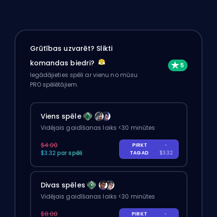
Grūtības uzvarēt? Slikti
komandas biedri?
Iegādājieties spēli ar vienu no mūsu
PRO spēlētājiem.
Viens spēle
Vidējais gaidīšanas laiks <30 minūtes
$4.00
PIRKT
-
$3.32 par spēli
TAGAD
$3.32
Divas spēles
Vidējais gaidīšanas laiks <30 minūtes
$8.00
PIRKT
-