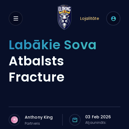
Lojalitāte
Labākie Sova
Atbalsts
Fracture
03 Feb 2026
Anthony King
A
Atjaunināts:
Partneris