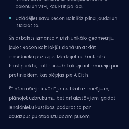
ēdienu un virvi, kas krīt pa labi.
Uzlādējiet savu Recon Bolt līdz pilnai jaudai un
izlaidiet to.
Šis atbalsts izmanto A Dish unikālo ģeometriju,
ļaujot Recon Bolt iekļūt sienā un atklāt
ienaidnieku pozīcijas. Mērķējot uz konkrēto
krustpunktu, bulta sniedz tūlītēju informāciju par
pretiniekiem, kas slēpjas pie A Dish.
Šī informācija ir vērtīga ne tikai uzbrucējiem,
plānojot uzbrukumu, bet arī aizstāvjiem, gaidot
ienaidnieku kustības, padarot to par
daudzpusīgu atbalstu abām pusēm.