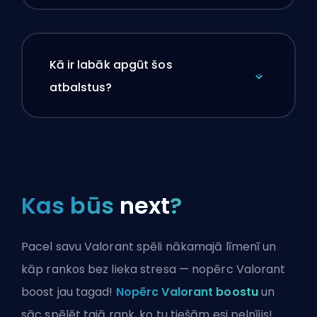
Kā ir labāk apgūt šos
atbalstus?
Kas būs
next
?
Pacel savu Valorant spēli nākamajā līmenī un
kāp rankos bez lieka stresa — nopērc Valorant
boost jau tagad!
Nopērc Valorant boostu
un
sāc spēlēt tajā rank, ko tu tiešām esi pelnījis!