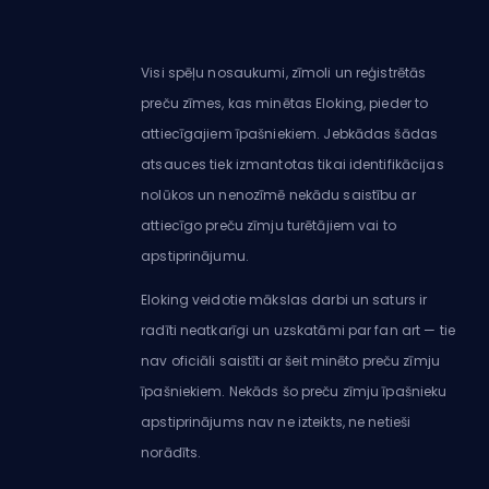
Visi spēļu nosaukumi, zīmoli un reģistrētās
preču zīmes, kas minētas Eloking, pieder to
attiecīgajiem īpašniekiem. Jebkādas šādas
atsauces tiek izmantotas tikai identifikācijas
nolūkos un nenozīmē nekādu saistību ar
attiecīgo preču zīmju turētājiem vai to
apstiprinājumu.
Eloking veidotie mākslas darbi un saturs ir
radīti neatkarīgi un uzskatāmi par fan art — tie
nav oficiāli saistīti ar šeit minēto preču zīmju
īpašniekiem. Nekāds šo preču zīmju īpašnieku
apstiprinājums nav ne izteikts, ne netieši
norādīts.