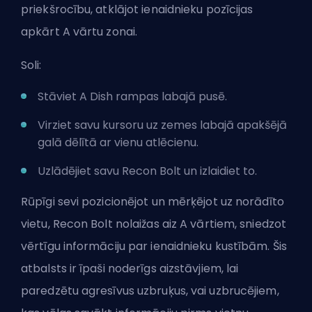
priekšrocību, atklājot ienaidnieku pozīcijas
apkārt A vārtu zonai.
Soli:
Stāviet A Dish rampas labajā pusē.
Virziet savu kursoru uz zemes labajā apakšējā
galā dēlītā ar vienu atlēcienu.
Uzlādējiet savu Recon Bolt un izlaidiet to.
Rūpīgi sevi pozicionējot un mērķējot uz norādīto
vietu, Recon Bolt nolaižas aiz A vārtiem, sniedzot
vērtīgu informāciju par ienaidnieku kustībām. Šis
atbalsts ir īpaši noderīgs aizstāvjiem, lai
paredzētu agresīvus uzbruķus, vai uzbrucējiem,