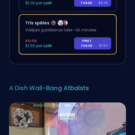
$3.00 par spēli
TAGAD
$6.00
Trīs spēles
Vidējais gaidīšanas laiks <30 minūtes
$12.00
PIRKT
-
$2.50 par spēli
TAGAD
$7.50
A Dish Wall-Bang Atbalsts