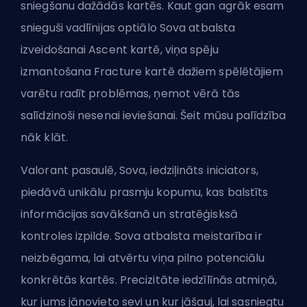
sniegšanu dažādās kartēs. Kaut gan agrāk esam
snieguši vadlīnijas optiālo Sova atbalsta
izveidošanai Ascent kartē, viņa spēju
izmantošana Fracture kartē dažiem spēlētājiem
varētu radīt problēmas, ņemot vērā tās
salīdzinoši nesenai ieviešanai. Šeit mūsu palīdzība
nāk klāt.
Valorant pasaulē, Sova, iedziļināts iniciators,
piedāvā unikālu prasmju kopumu, kas balstīts
informācijas savākšanā un stratēģisksā
kontroles izpilde. Sova atbalsta meistarība ir
neizbēgama, lai atvērtu viņa pilno potenciālu
konkrētās kartēs. Precizitāte iedzīlīnās atmiņā,
kur jums jānovieto sevi un kur jāšauj, lai sasniegtu