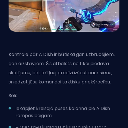
Kontrole pār A Dish ir būtiska gan uzbrucējiem,
gan aizstāvjiem. Šis atbalsts ne tikai piedāvā
skatījumu, bet arī ļauj precīzi izšaut caur sienu,
sniedzot jūsu komandai taktisku priekšrocību.
Soli:
Iekāpjiet kreisajā puses kolonnā pie A Dish
rampas beigām.
Virziet savu kursoru uz krustpunktu starp