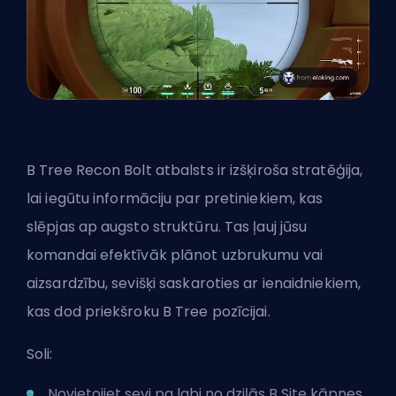
B Tree Recon Bolt atbalsts ir izšķiroša stratēģija,
lai iegūtu informāciju par pretiniekiem, kas
slēpjas ap augsto struktūru. Tas ļauj jūsu
komandai efektīvāk plānot uzbrukumu vai
aizsardzību, sevišķi saskaroties ar ienaidniekiem,
kas dod priekšroku B Tree pozīcijai.
Soli:
Novietojiet sevi pa labi no dziļās B Site kāpnes.