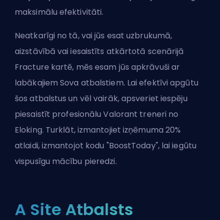
maksimālu efektivitāti.
Neatkarīgi no tā, vai jūs esat uzbrukumā,
aizstāvībā vai iesaistīts atkārtotā scenārijā
Fracture kartē, mēs esam jūs apkrāvuši ar
labākajiem Sova atbalstiem. Lai efektīvi apgūtu
šos atbalstus un vēl vairāk, apsveriet iespēju
piesaistīt
profesionālu Valorant treneri no
Eloking
. Turklāt, izmantojiet izņēmuma 20%
atlaidi, izmantojot kodu "BoostToday", lai iegūtu
vispusīgu mācību pieredzi.
A Site Atbalsts