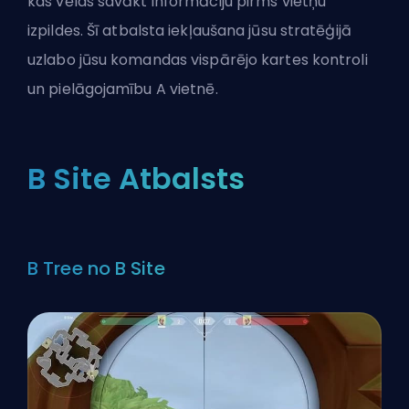
kas vēlas savākt informāciju pirms vietņu
izpildes. Šī atbalsta iekļaušana jūsu stratēģijā
uzlabo jūsu komandas vispārējo kartes kontroli
un pielāgojamību A vietnē.
B Site Atbalsts
B Tree no B Site