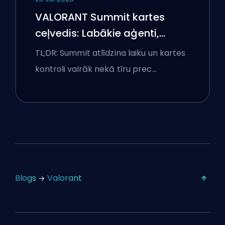
VALORANT Summit kartes
ceļvedis: Labākie aģenti,
izsaukumi un dūmi
TL;DR: Summit atlīdzina laiku un kartes
kontroli vairāk nekā tīru prec…
Blogs
Valorant