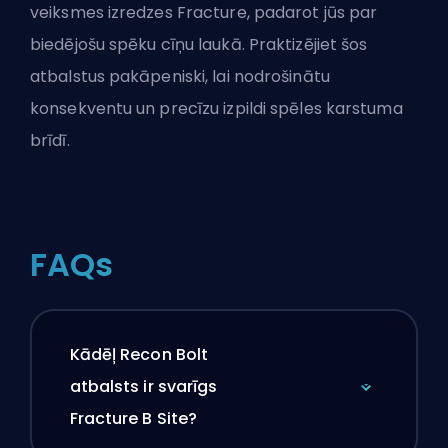
veiksmes izredzes Fracture, padarot jūs par
biedējošu spēku cīņu laukā. Praktizējiet šos
atbalstus pakāpeniski, lai nodrošinātu
konsekventu un precīzu izpildi spēles karstuma
brīdī.
FAQs
Kādēļ Recon Bolt
atbalsts ir svarīgs
Fracture B Site?