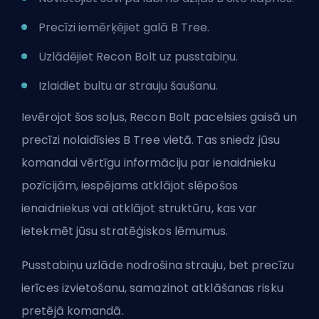
Precīzi iemērķējiet galā B Tree.
Uzlādējiet Recon Bolt uz pusstabiņu.
Izlaidiet bultu ar strauju šaušanu.
Ievērojot šos soļus, Recon Bolt pacelsies gaisā un
precīzi nolaidīsies B Tree vietā. Tas sniedz jūsu
komandai vērtīgu informāciju par ienaidnieku
pozīcijām, iespējams atklājot slēpošos
ienaidniekus vai atklājot struktūru, kas var
ietekmēt jūsu stratēģiskos lēmumus.
Pusstabiņu uzlāde nodrošina strauju, bet precīzu
ierīces izvietošanu, samazinot atklāšanas risku
pretējā komandā.