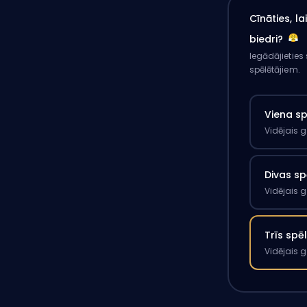
Cīnāties, l
biedri?
Iegādājieties
spēlētājiem.
Viena s
Vidējais 
Divas sp
Vidējais 
Trīs spē
Vidējais 