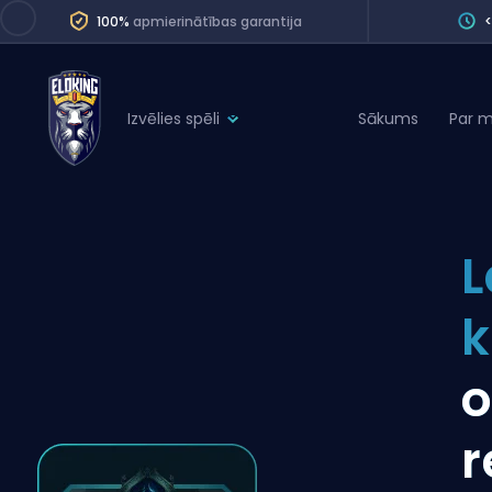
100%
apmierinātības garantija
Izvēlies spēli
Sākums
Par 
League of Legends
League 
Marvel Rivals
SERVICES
Valorant
L
Division Boos
Dota 2
Placements
Counter-Strike
Wins
Overwatch 2
o
Coaching
Rocket League
r
Path of Exile 2
Teammate