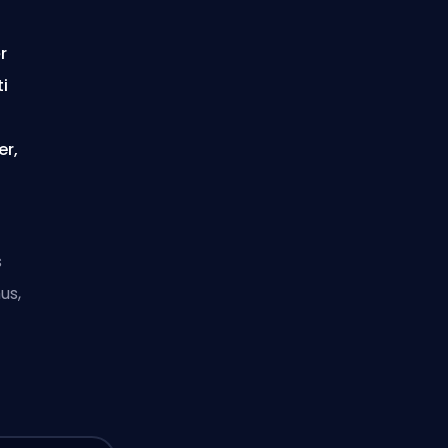
r
i
er,
s
us,