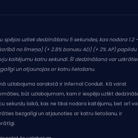
u spējas uzliek dedzināšanu 5 sekundes, kas nodara 1.2 −
karībā no līmeņa) (+ 2.8% bonusu AD) (+ 2% AP) papildu
vju kaitējumu katru sekundi. Šī dedzināšana var uzkrātie
galīgi un atjaunojas ar katru lietošanu.
mā uzlabojuma sarakstā ir Infernal Conduit. Kā varat
omāties, būt uzlabojumam, kam ir iespēja uzlikt dedzinā
cu sekunžu laikā, kas ne tikai nodara kaitējumu, bet arī va
rāties bezgalīgi un atjaunoties ar katru lietošanu, ir
rātīgi.