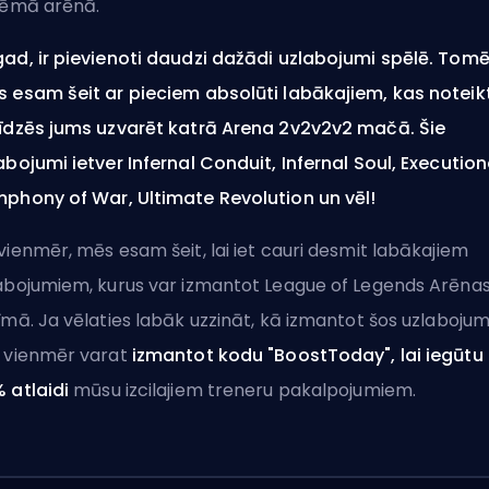
tēmā arēnā
.
ad, ir pievienoti daudzi dažādi uzlabojumi spēlē. Tomē
 esam šeit ar pieciem absolūti labākajiem, kas noteikt
īdzēs jums uzvarēt katrā Arena 2v2v2v2 mačā. Šie
abojumi ietver Infernal Conduit, Infernal Soul, Execution
phony of War, Ultimate Revolution un vēl!
vienmēr, mēs esam šeit, lai iet cauri desmit labākajiem
abojumiem, kurus var izmantot League of Legends Arēna
īmā. Ja vēlaties labāk uzzināt, kā izmantot šos uzlabojum
 vienmēr varat
izmantot kodu "BoostToday", lai iegūtu
 atlaidi
mūsu izcilajiem
treneru pakalpojumiem
.