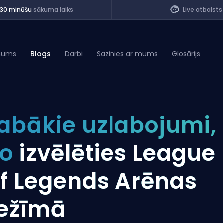
<30 minūšu
sākuma laiks
Live atbalsts
mums
Blogs
Darbi
Sazinies ar mums
Glosārijs
of Legends
abākie uzlabojumi,
t
ko
izvēlēties League
f Legends Arēnas
ežīmā