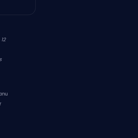
 12
s
šanu
r