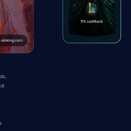
ds,
di
r
a