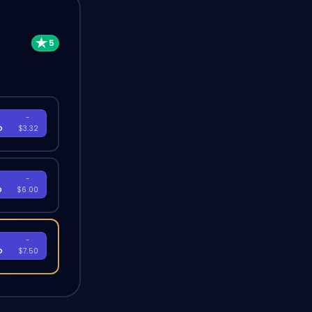
-
D
$3.32
-
D
$6.00
-
D
$7.50