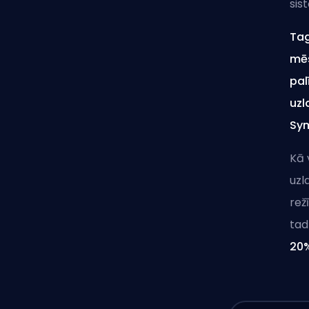
sis
Tag
mēs
pal
uzl
Sym
Kā 
uzl
rež
tad
20%