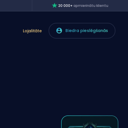
20 000+
apmierinātu klientu
Biedra pieslēgšanās
Lojalitāte