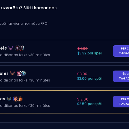
ai uzvarētu? Slikti komandas
 spēli ar vienu no mūsu PRO
pēle
$4.00
PĒRC
$3.32 par spēli
TAGA
gaidīšanas laiks <30 minūtes
ēles
$8.00
PĒRC
$3.00 par spēli
TAGA
gaidīšanas laiks <30 minūtes
les
$12.00
PĒRC
$2.50 par spēli
TAGA
gaidīšanas laiks <30 minūtes