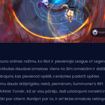
jauno arēnas režīmu, ko
Riot
ir pievienojis League of Legen
notikušas daudzas izmaiņas. Viens no šīm izmaiņām ir dažā
abojumi, kas pievienoti spēlē, cenšoties padarīt spēles
īmu daudz atšķirīgāku nekā, piemēram,
Summoner's Rift
ARAM
. Tomēr, kā ar visu pārējo, daži uzlabojumi noteikti i
āki par citiem. Runājot par to, ir arī
lielas izmaiņas reiting