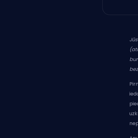
Jūs
(at
bur
bez
Pir
ied
pie
uzk
nep