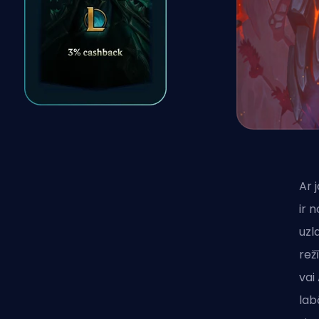
Ar 
ir 
uzl
rež
vai
lab