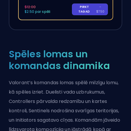
$12.00
PIRKT
-
$2.50 par spēli
TAGAD
$7.50
Spēles lomas un
komandas dinamika
Valorant’s komandas lomas spēlē milzīgu lomu,
kā spēles izriet. Duelisti vada uzbrukumus,
Controllers
pārvalda redzamību un kartes
kontroli,
Sentinels
nodrošina svarīgas teritorijas,
un Initiators sagatavo cīņas. Komandām jāveido
līdzsvarota kompozīcija un jāstrādā kopā ar