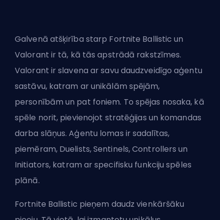
Galvenā atšķirība starp Fortnite Ballistic
un
Valorant
ir tā, kā tās apstrādā rakstzīmes.
Valorant ir slavena ar savu daudzveidīgo aģentu
sastāvu, katram ar unikālām spējām,
personībām un pat foniem. To spējas nosaka, kā
spēle norit, pievienojot stratēģijas un komandas
darba slāņus. Aģentu lomas ir sadalītas,
piemēram,
Duelists
, Sentinels, Controllers un
Initiators
, katram ar specifisku funkciju spēles
plānā.
Fortnite Ballistic pieņem daudz vienkāršāku
pieeju. Tā vietā, lai izmantotu unikālus