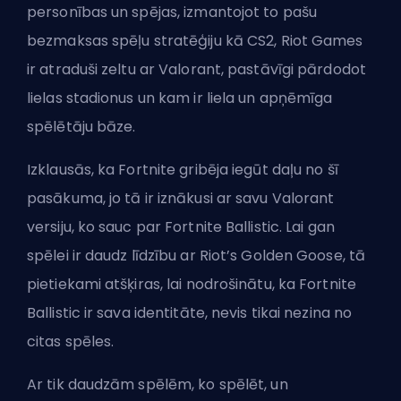
personības un spējas, izmantojot to pašu
bezmaksas spēļu stratēģiju kā CS2, Riot Games
ir atraduši zeltu ar Valorant, pastāvīgi
pārdodot
lielas stadionus
un kam ir liela un apņēmīga
spēlētāju bāze.
Izklausās, ka Fortnite gribēja iegūt daļu no šī
pasākuma, jo tā ir iznākusi ar savu Valorant
versiju, ko sauc par Fortnite Ballistic. Lai gan
spēlei ir daudz līdzību ar Riot’s Golden Goose, tā
pietiekami atšķiras, lai nodrošinātu, ka Fortnite
Ballistic ir sava identitāte, nevis tikai nezina no
citas spēles.
Ar tik daudzām spēlēm, ko spēlēt, un