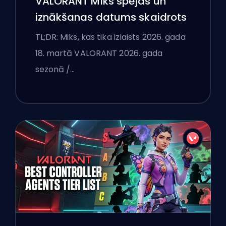
VALORANT Miks spējas un
iznākšanas datums skaidrots
TL;DR: Miks, kas tika izlaists 2026. gada
18. martā VALORANT 2026. gada
sezonā /…