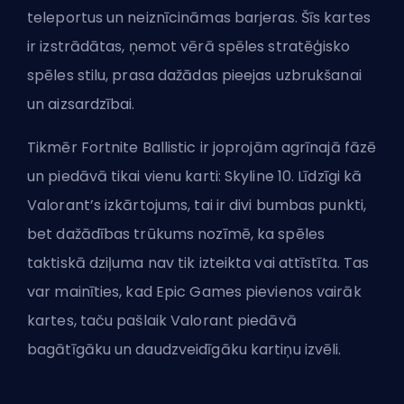
teleportus un neiznīcināmas barjeras. Šīs kartes
ir izstrādātas, ņemot vērā spēles stratēģisko
spēles stilu, prasa dažādas pieejas uzbrukšanai
un aizsardzībai.
Tikmēr Fortnite Ballistic ir joprojām agrīnajā fāzē
un piedāvā tikai vienu karti: Skyline 10. Līdzīgi kā
Valorant’s izkārtojums, tai ir divi bumbas punkti,
bet dažādības trūkums nozīmē, ka spēles
taktiskā dziļuma nav tik izteikta vai attīstīta. Tas
var mainīties, kad Epic Games pievienos vairāk
kartes, taču pašlaik Valorant piedāvā
bagātīgāku un daudzveidīgāku kartiņu izvēli.