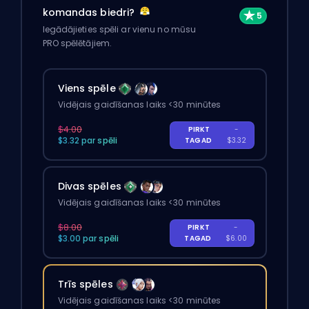
komandas biedri?
Iegādājieties spēli ar vienu no mūsu
PRO spēlētājiem.
Viens spēle
Vidējais gaidīšanas laiks <30 minūtes
$4.00
PIRKT
-
$3.32 par spēli
TAGAD
$3.32
Divas spēles
Vidējais gaidīšanas laiks <30 minūtes
$8.00
PIRKT
-
$3.00 par spēli
TAGAD
$6.00
Trīs spēles
Vidējais gaidīšanas laiks <30 minūtes