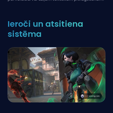
Ieroči un atsitiena
sistēma