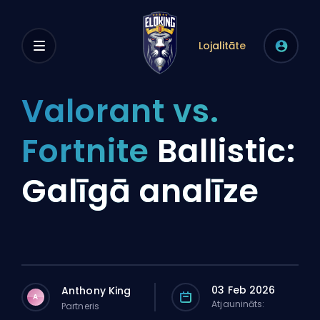
Lojalitāte
Valorant vs.
Fortnite
Ballistic:
Galīgā analīze
03 Feb 2026
Anthony King
A
Atjaunināts:
Partneris