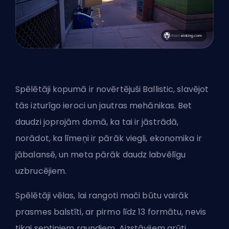
Spēlētāji kopumā ir novērtējuši Ballistic, slavējot
tās izturīgo ieroci un jautras mehānikas. Bet
daudzi joprojām domā, ka tai ir jāstrādā,
norādot, ka līmeņi ir pārāk viegli, ekonomika ir
jābalansē, un meta pārāk daudz labvēlīgu
uzbrucējiem.
Spēlētāji vēlas, lai rangoti mači būtu vairāk
prasmes balstīti, ar pirmo līdz 13 formātu, nevis
tikai septiņiem raundiem. Aizstāvjiem grūti