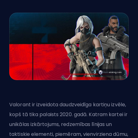
Valorant ir izveidota daudzveidīga kartiņu izvēle,
kopš tā tika palaists 2020. gadā. Katram kartei ir
unikālas izkārtojums, redzemības līnijas un
taktiskie elementi, piemēram, vienvirziena dūmu,