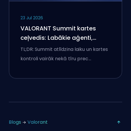
23 Jul 2026
VALORANT Summit kartes
ceļvedis: Labākie aģenti,
izsaukumi un dūmi
TL;DR: Summit atlīdzina laiku un kartes
kontroli vairāk nekā tīru prec…
Blogs
Valorant