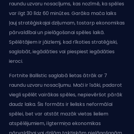
raundu uzvaru nosacījums, kas nozīmē, ka spēles
var ilgt 30 līdz 60 minūtes. Garāka mača laiks
ļauj stratēģiskajai dziļumam, tostarp ekonomikas
pārvaldībai un pielāgošanai spēles laikā.
Spēlētājiem ir jāizlemj, kad rīkoties stratēģiski,
saglabāt, iegādāties vai piespiest iegādāties
ieroci.
Fortnite Ballistic saglabā lietas ātrāk ar 7
raundu uzvaru nosacījumu. Mači ir īsāki, padarot
viegli spēlēt vairākas spēles, nepievēršot pārāk
daudz laika. Šis formāts ir lielisks neformālai
spēlei, bet var atstāt mazāk vietas lieliem
atspēlējumiem, ilgtermiņa ekonomikas
pārvaldībai vai dziļām taktiskām pielāgošanām.