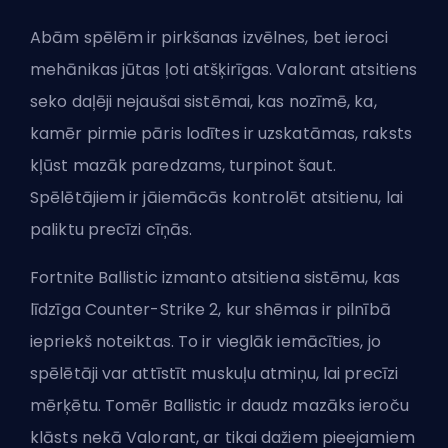
Abām spēlēm ir pirkšanas izvēlnes, bet ieroci
mehānikas jūtas ļoti atšķirīgas. Valorant atsitiens
seko daļēji nejaušai sistēmai, kas nozīmē, ka,
kamēr pirmie pāris lodītes ir uzskatāmas, raksts
kļūst mazāk paredzams, turpinot šaut.
Spēlētājiem ir jāiemācās kontrolēt atsitienu, lai
paliktu precīzi cīņās.
Fortnite Ballistic izmanto atsitiena sistēmu, kas
līdzīga Counter-Strike 2, kur shēmas ir pilnībā
iepriekš noteiktas. To ir vieglāk iemācīties, jo
spēlētāji var attīstīt muskuļu atmiņu, lai precīzi
mērķētu. Tomēr Ballistic ir daudz mazāks ieroču
klāsts nekā Valorant, ar tikai dažiem pieejamiem