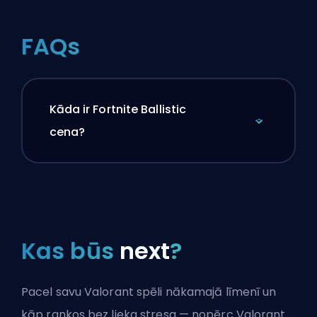
FAQs
Kāda ir Fortnite Ballistic
cena?
Kas būs
next
?
Pacel savu Valorant spēli nākamajā līmenī un
kāp rankos bez lieka stresa — nopērc Valorant