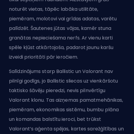
noturēt vietas, tāpēc labāka utilitāte,
piemēram, molotovi vai grīdas adatas, varētu
palīdzēt. Šautenes jūtas vājas, kamēr stuna
granātas nepieciešama nerfs. Ar vienu karti
spēle kļūst atkārtojoša, padarot jaunu karšu
izveidi prioritāti pār ieročiem.
Salīdzinājums starp Ballistic un Valorant nav
pilnīgi godīgs, jo Ballistic sliecas uz vienkāršotu
taktisko šāvēju pieredzi, nevis pilnvērtīgu
Valorant klonu. Tas aizņemas pamatmehānikas,
piemēram, ekonomikas sistēmu, bumbu plāna
un komandas balstītu ieroci, bet trūkst
Valorant’s
aģenta
spējas, kartes sarežģītības un