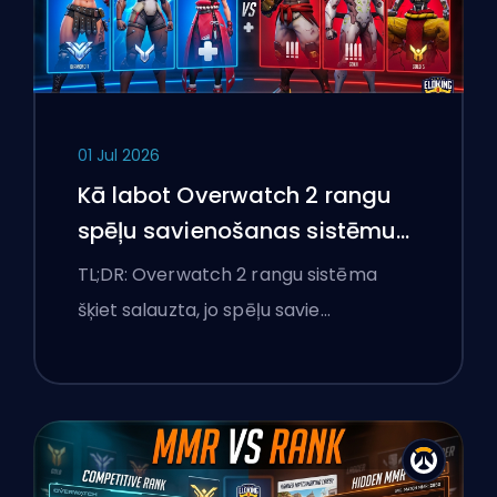
01 Jul 2026
Kā labot Overwatch 2 rangu
spēļu savienošanas sistēmu
un pārlieku izteiktas spēles
TL;DR: Overwatch 2 rangu sistēma
šķiet salauzta, jo spēļu savie…