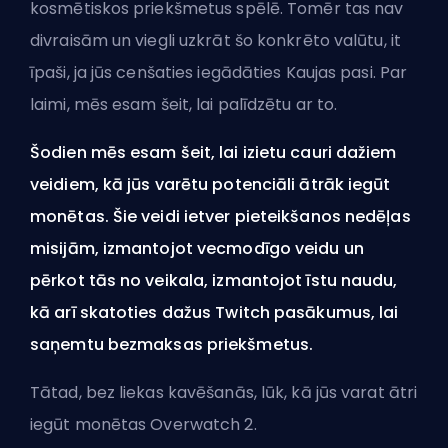
kosmētiskos priekšmetus spēlē. Tomēr tas nav
divraisām un viegli uzkrāt šo konkrēto valūtu, it
īpaši, ja jūs cenšaties iegādāties Kaujas pasi. Par
laimi, mēs esam šeit, lai palīdzētu ar to.
Šodien mēs esam šeit, lai izietu cauri dažiem
veidiem, kā jūs varētu potenciāli ātrāk iegūt
monētas. Šie veidi ietver pieteikšanos nedēļas
misijām, izmantojot vecmodīgo veidu un
pērkot tās no veikala, izmantojot īstu naudu,
kā arī skatoties dažus Twitch pasākumus, lai
saņemtu bezmaksas priekšmetus.
Tātad, bez liekas kavēšanās, lūk, kā jūs varat ātri
iegūt monētas Overwatch 2.