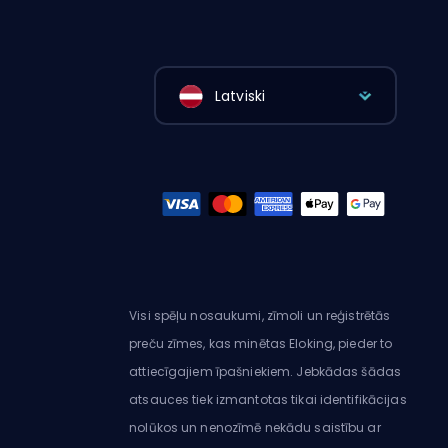
Latviski
Visi spēļu nosaukumi, zīmoli un reģistrētās
preču zīmes, kas minētas Eloking, pieder to
attiecīgajiem īpašniekiem. Jebkādas šādas
atsauces tiek izmantotas tikai identifikācijas
nolūkos un nenozīmē nekādu saistību ar