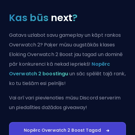
Kas būs
next
?
Gatavs uzlabot savu gameplay un kāpt rankos
Overwatch 2? Paķer mūsu augstākās klases
Eloking Overwatch 2 Boost jau tagad un dominē
pār konkurenci kā nekad iepriekš!
Nopērc
Overwatch 2 boostingu
un sāc spēlēt tajā rank,
ko tu tiešām esi pelnījis!
Vai arī vari
pievienoties mūsu Discord serverim
un piedalīties dažādos giveaway!
Nopērc Overwatch 2 Boost Tagad