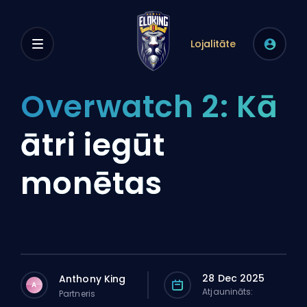
Lojalitāte
Overwatch 2: Kā
ātri iegūt
monētas
28 Dec 2025
Anthony King
A
Atjaunināts:
Partneris