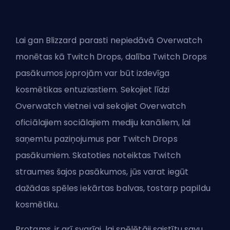
Lai gan Blizzard parasti nepiedāvā Overwatch
monētas kā Twitch Drops, dalība Twitch Drops
pasākumos joprojām var būt izdevīga
kosmētikas entuziastiem. Sekojiet līdzi
Overwatch vietnei vai sekojiet Overwatch
oficiālajiem sociālajiem mediju kanāliem, lai
saņemtu paziņojumus par Twitch Drops
pasākumiem. Skatoties noteiktas Twitch
straumes šajos pasākumos, jūs varat iegūt
dažādas spēles iekārtas balvas, tostarp papildu
kosmētiku.
Protams, ir arī svarīgi, lai spēlētāji saistītu savu