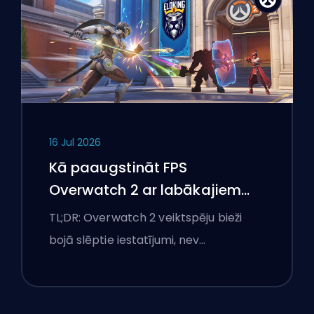
16 Jul 2026
Kā paaugstināt FPS
Overwatch 2 ar labākajiem
iestatījumiem
TL;DR: Overwatch 2 veiktspēju bieži
bojā slēptie iestatījumi, nev…