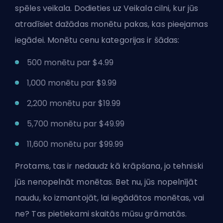
spēles veikala. Dodieties uz Veikala cilni, kur jūs
atradīsiet dažādas monētu pakas, kas pieejamas
iegādei. Monētu cenu kategorijas ir šādas:
500 monētu par $4.99
1,000 monētu par $9.99
2,200 monētu par $19.99
5,700 monētu par $49.99
11,600 monētu par $99.99
Protams, tas ir nedaudz kā krāpšana, jo tehniski
jūs nenopelnāt monētas. Bet nu, jūs nopelnījāt
naudu, ko izmantojāt, lai iegādātos monētas, vai
ne? Tas pietiekami skaitās mūsu grāmatās.