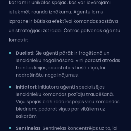
katram ir unikālas spējas, kas var ievērojami
ietekmēt raunda iznākumu. Aģentu lomu
izpratne ir būtiska efektīvai komandas sastāva
un stratēģijas izstrādei. Četras galvenās aģentu
lomas ir:
Duelisti
: Šie aģenti pārāk ir
fragēšanā
un
ienaidnieku nogalināšana. Viņi parasti atrodas
frontes līnijās, iesaistoties tiešā cīņā, lai
nodrošinātu nogalinājumus.
Initiatori
: Initiatora aģenti specializējas
ienaidnieku komandas pozīciju traucēšanā.
Viņu spējas bieži rada iespējas viņu komandas
biedriem, padarot viņus par vitāliem uz
sakarām.
Sentinelas
: Sentinelas koncentrējas uz to, lai