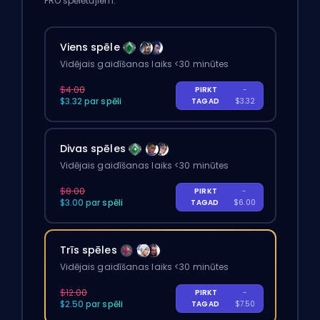
PRO spēlētājiem.
Viens spēle
Vidējais gaidīšanas laiks <30 minūtes
$4.00
PIRKT
-
$3.32 par spēli
TAGAD
$3.32
Divas spēles
Vidējais gaidīšanas laiks <30 minūtes
$8.00
PIRKT
-
$3.00 par spēli
TAGAD
$6.00
Trīs spēles
Vidējais gaidīšanas laiks <30 minūtes
$12.00
PIRKT
-
$2.50 par spēli
TAGAD
$7.50