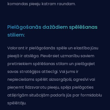
komandas pieeju katram raundam.
Pielāgošanās dažādiem spēlēšanas
stiliem:
Valorant ir pielāgošanās spēle un elastība jūsu
pieejā ir atslēga. Pievērsiet uzmanību saviem
pretiniekiem spēlēšanas stilam un pielāgojiet
savas stratēģijas attiecīgi. Vai jums ir
nepieciešams spēlēt aizsargājoši, agresīvi vai
pieņemt līdzsvarotu pieeju, spēja pielāgoties
atšķirīgām situācijām padarīs jūs par formidablu
spēlētāju.