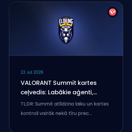
23 Jul 2026
VALORANT Summit kartes
ceļvedis: Labākie aģenti,
izsaukumi un dūmi
TL;DR: Summit atlīdzina laiku un kartes
kontroli vairāk nekā tīru prec…