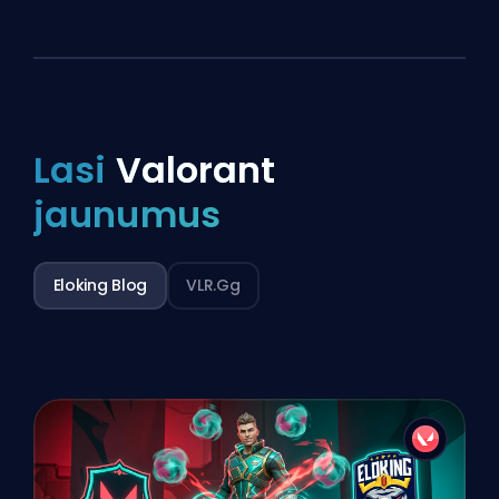
Lasi
Valorant
jaunumus
Eloking Blog
VLR.gg