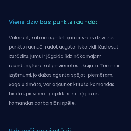
Viens dzīvības punkts raundā:
Valorant, katram spēlētājam ir viens dzīvības
punkts raundā, radot augsta riska vidi. Kad esat
izstādīts, jums ir jāgaida līdz nākamajam
raundam, lai atkal pievienotos akcijām. Tomēr ir
izņēmumi, jo dažas
aģenta
spējas, piemēram,
Sage ultimāta, var atjaunot kritušo komandas
biedru, pievienot papildu stratēģijas un
komandas darba slāni spēlei.
Uzbrucēji un aizstāvji: