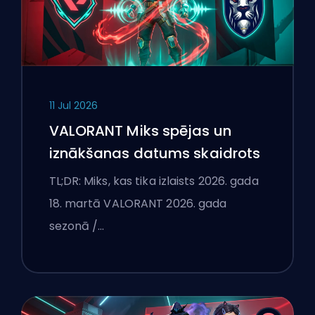
11 Jul 2026
VALORANT Miks spējas un
iznākšanas datums skaidrots
TL;DR: Miks, kas tika izlaists 2026. gada
18. martā VALORANT 2026. gada
sezonā /…