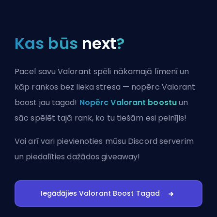
Kas būs
next
?
Pacel savu Valorant spēli nākamajā līmenī un
kāp rankos bez lieka stresa — nopērc Valorant
boost jau tagad!
Nopērc Valorant boostu
un
sāc spēlēt tajā rank, ko tu tiešām esi pelnījis!
Vai arī vari
pievienoties mūsu Discord serverim
un piedalīties dažādos giveaway!
Iegādājies Valorant Boost Tagad