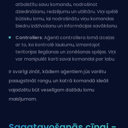
atbalstītu savu komandu, nodrošinot
dziedināšanu, redzējumu un utilitāru. Viņi spēlē
būtisku lomu, lai nodrošinātu viņu komandas
biedru izdzīvošanu un informācijas savākšanu.
Controllers
: Aģenti controllera lomā izceļas
ar to, ka kontrolē laukumu, izmantojot
teritorijas liegšanas un zonēšanas spējas. Viņi
var manipulēt karti savai komandai par labu.
Ir svarīgi zināt, kādiem aģentiem jūs varētu
paaugstināt rangu, un katrā komandā ideāli
vajadzētu būt veselīgam dažādu lomu
maisījumam.
Sagatavošanās cīņai -