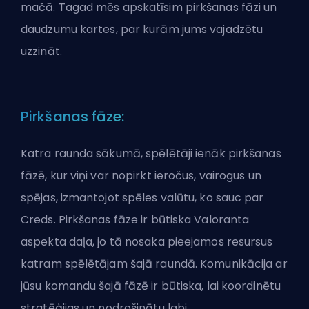
mačā. Tagad mēs apskatīsim pirkšanas fāzi un
daudzumu kartes, par kurām jums vajadzētu
uzzināt.
Pirkšanas fāze:
Katra raunda sākumā, spēlētāji ienāk pirkšanas
fāzē, kur viņi var nopirkt ieročus, vairogus un
spējas, izmantojot spēles valūtu, ko sauc par
Creds. Pirkšanas fāze ir būtiska Valoranta
aspekta daļa, jo tā nosaka pieejamos resursus
katram spēlētājam šajā raundā. Komunikācija ar
jūsu komandu šajā fāzē ir būtiska, lai koordinētu
stratēģijas un nodrošinātu labi