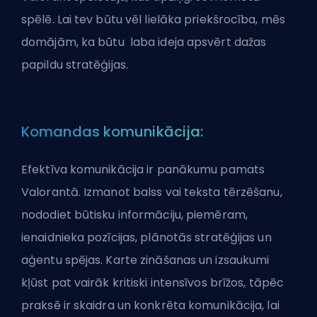
spēlē. Lai tev būtu vēl lielāka priekšrocība, mēs
domājām, ka būtu laba ideja apsvērt dažas
papildu stratēģijas.
Komandas komunikācija:
Efektīva komunikācija ir panākumu pamats
Valorantā. Izmanot balss vai teksta tērzēšanu,
nododiet būtisku informāciju, piemēram,
ienaidnieka pozīcijas, plānotās stratēģijas un
aģentu spējas. Karte zināšanas un izsaukumi
kļūst pat vairāk kritiski intensīvos brīžos, tāpēc
praksē ir skaidra un konkrēta komunikācija, lai