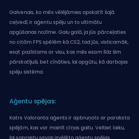
Galvenais, ko mēs vēlējāmies apskatīt šajā
ceļvedī, ir aģentu spēju un to ultimātu
apgūšanas nozīme. Galu galā, ja jūs pārceļaties
no citām FPS spēlēm kā CS2, tad jūs, visticamāk,
esat pazīstams ar visu, kas mēs esam līdz šim
pārskatījuši, bet cīnāties, lai apgūtu, kā darbojas
spēju sistēma.
Aģentu spējas:
Katrs Valoranta aģents ir apbruņots ar paraksta
spējām, kas var mainīt cīņas gaitu. Veltiet laiku,
lai saprastu savas izvēlēto aģentu spējas,