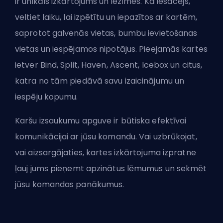
ir unikāls izkārtojums un iezīmes. Kā iesācējs,
veltiet laiku, lai izpētītu un iepazītos ar kartēm,
saprotot galvenās vietas, bumbu ievietošanas
vietas un iespējamos nipotājus. Pieejamās kartes
ietver Bind, Split, Haven, Ascent, Icebox un citus,
katra no tām piedāvā savu izaicinājumu un
iespēju kopumu.
Karšu izsaukumu apguve ir būtiska efektīvai
komunikācijai ar jūsu komandu. Vai uzbrūkojat,
vai aizsargājaties, kartes izkārtojuma izpratne
ļauj jums pieņemt apzinātus lēmumus un sekmēt
jūsu komandas panākumus.