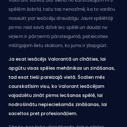
Valorant varētu būt viena no karstākajām
FPS
spēlēm šobrīd, taču tas nenozīmē, ka to varētu
nosaukt par iesācēju draudzīgu. Jauni spēlētāji
pirmo reizi savā dzīvē lec spēlē un daudzi no
viņiem ir pārņemti pārsteigumā, pateicoties
milzīgajam lietu skaitam, ko jums ir jāapgūst.
Ja esat iesācējs Valorantā un cīnāties, lai
apgūtu visas spēles mehānikas un zināšanas,
tad esat tieši pareizajā vietā. Šodien mēs
caurskatīsim visu, ko Valorant iesācējam
vajadzētu zināt pirms lecšanas spēlē, lai
nodrošinātu nepieciešamās zināšanas, lai
saceltos pret profesionāļiem.