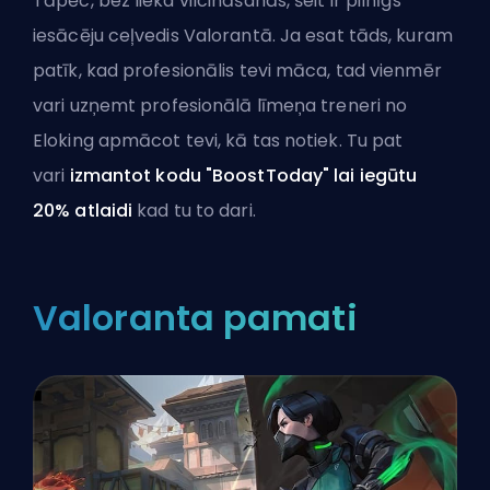
Tāpēc, bez lieka vilcināšanās, šeit ir pilnīgs
iesācēju ceļvedis Valorantā. Ja esat tāds, kuram
patīk, kad profesionālis tevi māca, tad vienmēr
vari uzņemt
profesionālā līmeņa treneri no
Eloking
apmācot tevi, kā tas notiek. Tu pat
vari
izmantot kodu "BoostToday" lai iegūtu
20% atlaidi
kad tu to dari.
Valoranta pamati