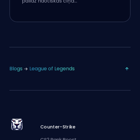
palīdz haotiskās cīņā…
Blogs
League of Legends
Counter-Strike
CS2 Rank Boost