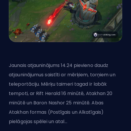
Jaunais atjauninājums 14.24 pievieno daudz
atjauninājumus saistīti ar mērķiem, torņiem un
teleportāciju. Mērķu taimeri tagad ir labāk
tempoti, ar Rift Herald 16 minūtē, Atakhan 20
minūtē un Baron Nashor 25 minūtē. Abas
Atakhan formas (Postīgais un Alkatīgais)
pielāgojas spēlei un atal...