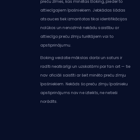
preču zīmes, kas minētas Eloking, pieder to
attiecīgajiem īpašniekiem. Jebkādas šādas
atsauces tiek izmantotas tikai identifikācijas
nolūkos un nenozīmē nekādu saistību ar
attiecīgo preču zīmju turētājiem vai to
apstiprinājumu.
Eloking veidotie mākslas darbi un saturs ir
radīti neatkarīgi un uzskatāmi par fan art — tie
nav oficiāli saistīti ar šeit minēto preču zīmju
īpašniekiem. Nekāds šo preču zīmju īpašnieku
apstiprinājums nav ne izteikts, ne netieši
norādīts.