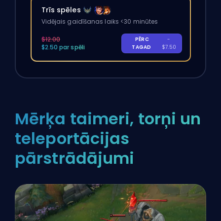
Trīs spēles
Vidējais gaidīšanas laiks <30 minūtes
$12.00
PĒRC
-
$2.50 par spēli
TAGAD
$7.50
Mērķa taimeri, torņi un
teleportācijas
pārstrādājumi