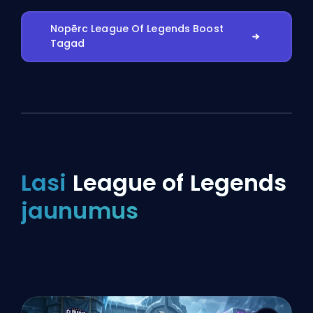
Nopērc League Of Legends Boost
Tagad
Lasi
League of Legends
jaunumus