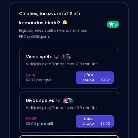
Cīnāties, lai uzvarētu? Slikti
komandas biedri?
Iegādājieties spēli ar vienu no mūsu
PRO spēlētājiem.
Viena spēle
Vidējais gaidīšanas laiks <30 minūtes
$4.00
PĒRC
-
$3.32 par spēli
TAGAD
$3.32
Divas spēles
Vidējais gaidīšanas laiks <30 minūtes
$8.00
PĒRC
-
$3.00 par spēli
TAGAD
$6.00