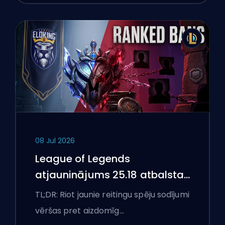
08 Jul 2026
League of Legends
atjauninājums 25.18 atbalsta
aizliegumus un boostēšanas
TL;DR: Riot jaunie reitingu spēju sodījumi
karogus
vēršas pret aizdomīg…