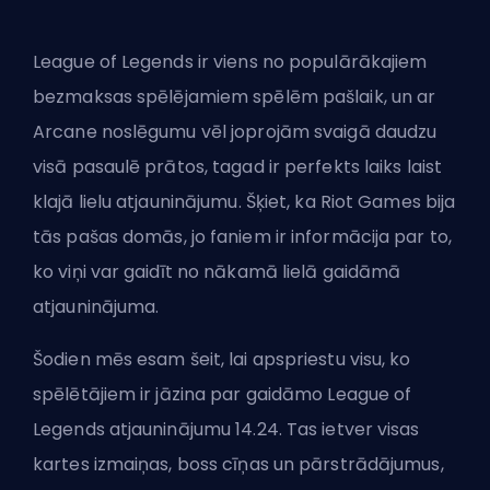
League of Legends ir viens no populārākajiem
bezmaksas spēlējamiem spēlēm pašlaik, un ar
Arcane noslēgumu
vēl joprojām svaigā daudzu
visā pasaulē prātos, tagad ir perfekts laiks laist
klajā lielu atjauninājumu. Šķiet, ka
Riot Games
bija
tās pašas domās, jo faniem ir informācija par to,
ko viņi var gaidīt no nākamā lielā gaidāmā
atjauninājuma.
Šodien mēs esam šeit, lai apspriestu visu, ko
spēlētājiem ir jāzina par gaidāmo League of
Legends atjauninājumu 14.24. Tas ietver visas
kartes izmaiņas, boss cīņas un pārstrādājumus,