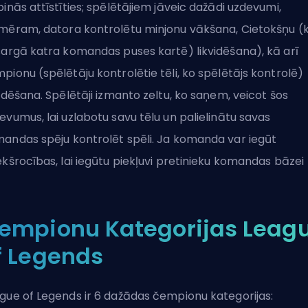
pinās attīstīties; spēlētājiem jāveic dažādi uzdevumi,
mēram, datora kontrolētu minjonu vākšana, Cietokšņu (
sargā katra komandas puses kartē) likvidēšana), kā arī
pionu (spēlētāju kontrolētie tēli, ko spēlētājs kontrolē)
vidēšana. Spēlētāji izmanto zeltu, ko saņem, veicot šos
evumus, lai uzlabotu savu tēlu un palielinātu savas
andas spēju kontrolēt spēli. Ja komanda var iegūt
ekšrocības, lai iegūtu piekļuvi pretinieku komandas bāzei
empionu Kategorijas Leag
f Legends
gue of Legends ir 6 dažādas čempionu kategorijas: