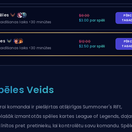
ēles
$8.00
PĒRC
$3.00 par spēli
TAGA
gaidīšanas laiks <30 minūtes
les
$12.00
PĒRC
$2.50 par spēli
TAGA
gaidīšanas laiks <30 minūtes
pēles Veids
rai komandai ir piešķirtas atšķirīgas Summoner's Rift,
plašāk izmantotās spēles kartes League of Legends, daļas
 cīnītos pret pretinieku, lai kontrolētu savu komandu. Spēl