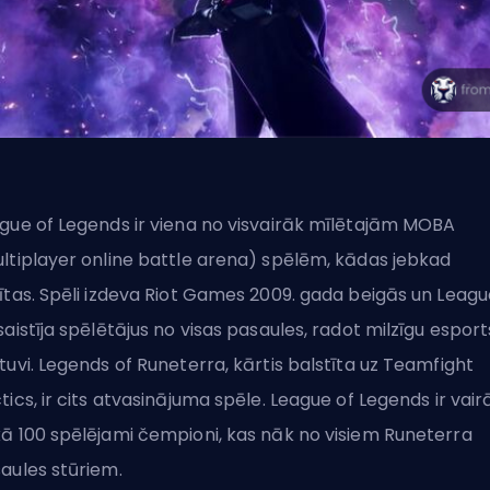
gue of Legends ir viena no visvairāk mīlētajām
MOBA
ltiplayer online battle arena) spēlēm, kādas jebkad
ītas. Spēli izdeva Riot Games 2009. gada beigās un Leagu
saistīja spēlētājus no visas pasaules, radot milzīgu esport
tuvi. Legends of Runeterra, kārtis balstīta uz Teamfight
tics, ir cits atvasinājuma spēle. League of Legends ir vair
ā 100 spēlējami čempioni, kas nāk no visiem Runeterra
aules stūriem.