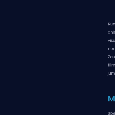
Run
ani
vis
non
Zau
fil
jum
M
Spē