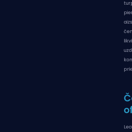
tur
pie
aiz
čem
lik
uzd
kom
pri
Č
o
Lea