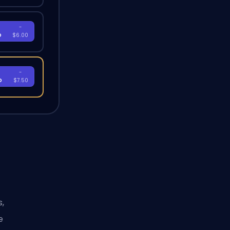
-
D
$6.00
-
D
$7.50
,
e