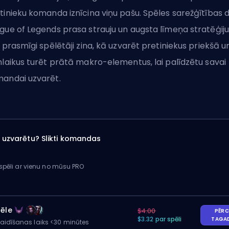
tinieku komanda iznīcina viņu pašu. Spēles sarežģītības d
gue of Legends prasa strauju un augsta līmeņa stratēģiju
i prasmīgi spēlētāji zina, kā uzvarēt pretiniekus priekšā u
nlaikus turēt prātā makro-elementus, lai palīdzētu savai
andai uzvarēt.
ai uzvarētu? Slikti komandas
 spēli ar vienu no mūsu PRO
pēle
$4.00
PĒRC
$3.32 par spēli
TAGA
gaidīšanas laiks <30 minūtes