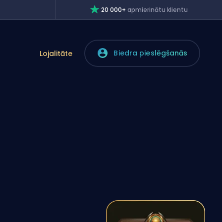
20 000+
apmierinātu klientu
Biedra pieslēgšanās
Lojalitāte