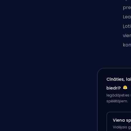
pre
Lea
Ļot
vie
kom
Cīnāties, l
biedri?
Iegādājieties
spēlētājiem.
Viena s
Vidējais 