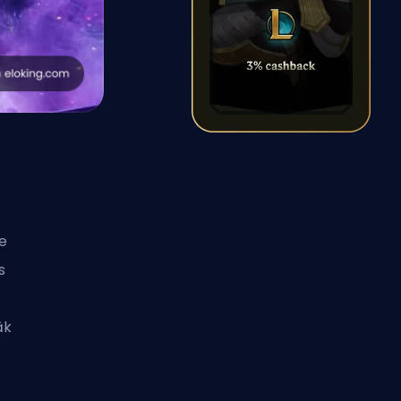
e
s
āk