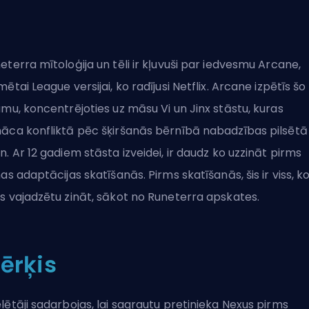
eterra mītoloģija un tēli ir kļuvuši par iedvesmu Arcane,
mētai League versijai, ko radījusi Netflix.
Arcane
izpētīs šo
umu, koncentrējoties uz māsu Vi un Jinx stāstu, kuras
āca konfliktā pēc šķiršanās bērnībā nabadzības pilsētā
n. Ar 12 gadiem stāsta izveidei, ir daudz ko uzzināt pirms
mas adaptācijas skatīšanās. Pirms skatīšanās, šis ir viss, k
s vajadzētu zināt, sākot no Runeterra apskates.
ērķis
lētāji sadarbojas, lai sagrautu pretinieka Nexus pirms