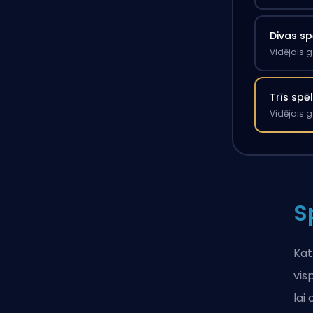
Divas sp
Vidējais 
Trīs spē
Vidējais 
S
Kat
vis
lai