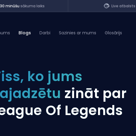
<30 minūšu
sākuma laiks
Live atbalsts
mums
Blogs
Darbi
Sazinies ar mums
Glosārijs
of Legends
iss, ko jums
t
ajadzētu
zināt par
eague Of Legends