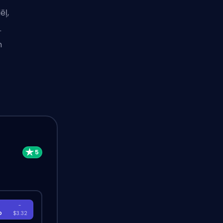
ēļ,
.
n
-
D
$3.32