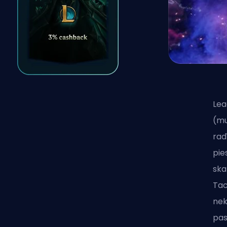
Lea
(mu
rad
pie
ska
Tac
nek
pas