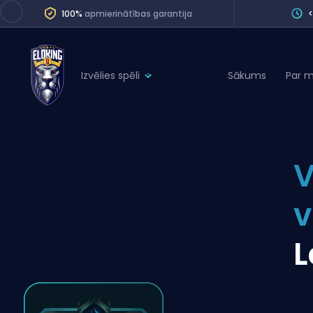
100%
apmierinātības garantija
Izvēlies spēli
Sākums
Par 
League of Legends
League 
Marvel Rivals
SERVICES
Valorant
V
Division Boos
Dota 2
Placements
v
Counter-Strike
Wins
Overwatch 2
L
Coaching
Rocket League
Path of Exile 2
Teammate