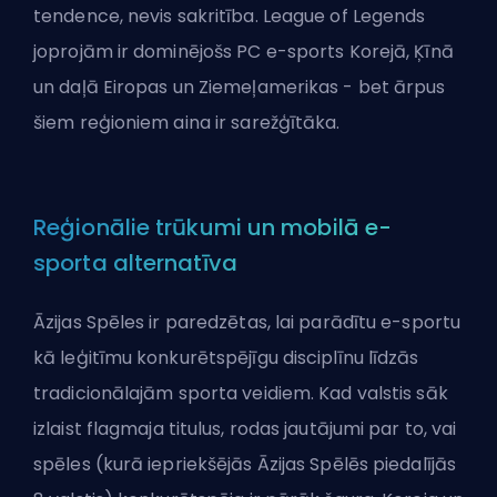
tendence, nevis sakritība. League of Legends
joprojām ir dominējošs PC e-sports Korejā, Ķīnā
un daļā Eiropas un Ziemeļamerikas - bet ārpus
šiem reģioniem aina ir sarežģītāka.
Reģionālie trūkumi un mobilā e-
sporta alternatīva
Āzijas Spēles ir paredzētas, lai parādītu e-sportu
kā leģitīmu konkurētspējīgu disciplīnu līdzās
tradicionālajām sporta veidiem. Kad valstis sāk
izlaist flagmaja titulus, rodas jautājumi par to, vai
spēles (kurā iepriekšējās Āzijas Spēlēs piedalījās