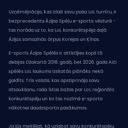
Uzņēmējnācija, kas izlaiž savu paša LoL turnīru, ir
bezprecedenta Āzijas Spēļu e-sporta vēsturē -
tas norāda uz to, ka LoL konkurētspēja daļā
Āzijas samazinās ārpus Korejas un Ķīnas.
E-sports Āzijas Spēlēs ir attīstījies kopš tā
debijas Džakartā 2018. gadā, bet 2026. gada Aiči
spēlēs LoL laukums izskatās plānāks nekā
gaidīts. Trīs valstis, kas apstiprināja savu
atsaukšanu, rada īstas bažas par LoL reģionālo
konkurētspēju un ko tas nozīmē e-sporta
nākotnei daudzsporta pasākumos.
Ja jūs meklējat, kā uzlabot savu konkurētspēju,