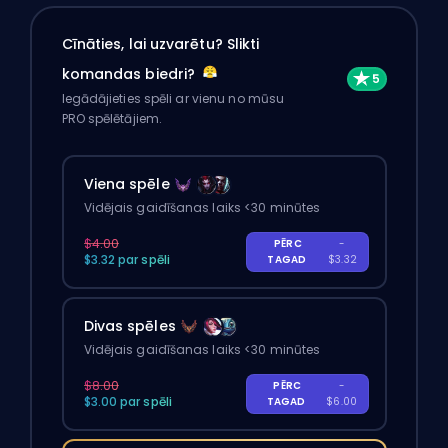
Cīnāties, lai uzvarētu? Slikti
komandas biedri?
Iegādājieties spēli ar vienu no mūsu
PRO spēlētājiem.
Viena spēle
Vidējais gaidīšanas laiks <30 minūtes
$4.00
PĒRC
-
$3.32 par spēli
TAGAD
$3.32
Divas spēles
Vidējais gaidīšanas laiks <30 minūtes
$8.00
PĒRC
-
$3.00 par spēli
TAGAD
$6.00