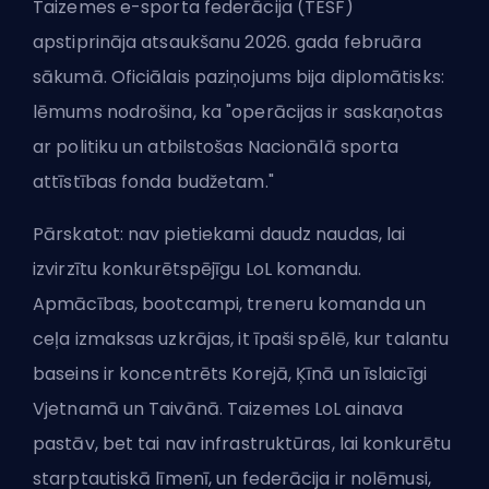
Taizemes e-sporta federācija (TESF)
apstiprināja atsaukšanu 2026. gada februāra
sākumā. Oficiālais paziņojums bija diplomātisks:
lēmums nodrošina, ka "operācijas ir saskaņotas
ar politiku un atbilstošas Nacionālā sporta
attīstības fonda budžetam."
Pārskatot: nav pietiekami daudz naudas, lai
izvirzītu konkurētspējīgu LoL komandu.
Apmācības, bootcampi, treneru komanda un
ceļa izmaksas uzkrājas, it īpaši spēlē, kur talantu
baseins ir koncentrēts Korejā, Ķīnā un īslaicīgi
Vjetnamā un Taivānā. Taizemes LoL ainava
pastāv, bet tai nav infrastruktūras, lai konkurētu
starptautiskā līmenī, un federācija ir nolēmusi,