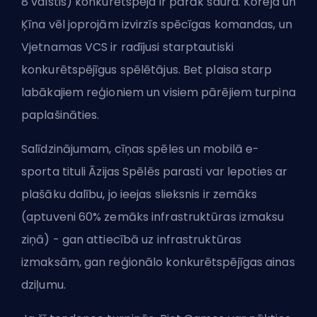
8 valstis) konkurētspēja ir pārāk šaura. Koreja un
Ķīna vēl joprojām izvirzīs spēcīgas komandas, un
Vjetnamas VCS ir radījusi starptautiski
konkurētspējīgus spēlētājus. Bet plaisa starp
labākajiem reģioniem un visiem pārējiem turpina
paplašināties.
Salīdzinājumam, cīņas spēles un mobilā e-
sporta tituli Āzijas Spēlēs parasti var lepoties ar
plašāku dalību, jo ieejas slieksnis ir zemāks
(aptuveni 60% zemāks infrastruktūras izmaksu
ziņā) - gan attiecībā uz infrastruktūras
izmaksām, gan reģionālo konkurētspējīgas ainas
dziļumu.