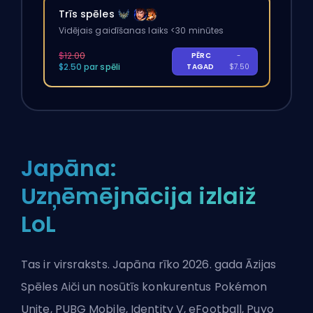
Trīs spēles
Vidējais gaidīšanas laiks <30 minūtes
$12.00
PĒRC
-
$2.50 par spēli
TAGAD
$7.50
Japāna:
Uzņēmējnācija izlaiž
LoL
Tas ir virsraksts. Japāna rīko 2026. gada Āzijas
Spēles Aiči un nosūtīs konkurentus Pokémon
Unite, PUBG Mobile, Identity V, eFootball, Puyo