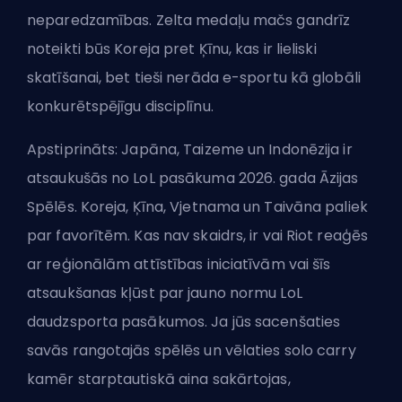
neparedzamības. Zelta medaļu mačs gandrīz
noteikti būs Koreja pret Ķīnu, kas ir lieliski
skatīšanai, bet tieši nerāda e-sportu kā globāli
konkurētspējīgu disciplīnu.
Apstiprināts: Japāna, Taizeme un Indonēzija ir
atsaukušās no LoL pasākuma 2026. gada Āzijas
Spēlēs. Koreja, Ķīna, Vjetnama un Taivāna paliek
par favorītēm. Kas nav skaidrs, ir vai Riot reaģēs
ar reģionālām attīstības iniciatīvām vai šīs
atsaukšanas kļūst par jauno normu LoL
daudzsporta pasākumos. Ja jūs sacenšaties
savās rangotajās spēlēs un vēlaties
solo carry
kamēr starptautiskā aina sakārtojas,