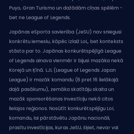
Puyo, Gran Turismo un dažādām cīņas spēlēm -
bet ne League of Legends.
Japānas eSporta savienība (JeSU) nav sniegusi
konkrētu iemeslu, kāpēc izlaiž LoL, bet konteksts
stāsta par to. Japānas konkurētspējīgā League
of Legends ainava vienmēr ir bijusi mazāka nekā
Korejā un Ķīnā. LJL (League of Legends Japan
League) ir mazāk komandu (8 pret 16 lielākajā
daļā pasākumu), zemāka skatītāju skaita un
mazāk sponsorēšanas investīciju nekā citos
lielajos reģionos. Nosūtīt konkurētspējīgu LoL
komandu, lai pārstāvētu Japānu nacionāli,
prasītu investīcijas, kuras JeSU, šķiet, nevar vai