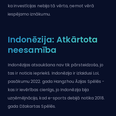
ka investīcijas nebija tā vērta, ņemot vērā
iespējamo iznākumu.
Indonēzija: Atkārtota
neesamība
Indonēzijas atsaukšana nav tik pārsteidzoša, jo
tas ir noticis iepriekš. Indonēzija ir izlaidusi LoL
pasākumu 2022. gada Hangzhou Āzijas Spēlēs -
kas ir ievērības cienīgs, jo Indonēzija bija
uzņēmējnācija, kad e-sports debijā notika 2018.
gada Džakartas Spēlēs.