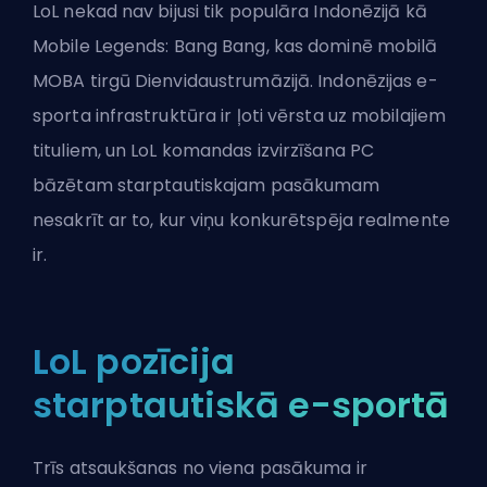
LoL nekad nav bijusi tik populāra Indonēzijā kā
Mobile Legends: Bang Bang, kas dominē mobilā
MOBA tirgū Dienvidaustrumāzijā. Indonēzijas e-
sporta infrastruktūra ir ļoti vērsta uz mobilajiem
tituliem, un LoL komandas izvirzīšana PC
bāzētam starptautiskajam pasākumam
nesakrīt ar to, kur viņu konkurētspēja realmente
ir.
LoL pozīcija
starptautiskā e-sportā
Trīs atsaukšanas no viena pasākuma ir