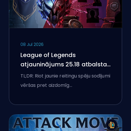
08 Jul 2026
League of Legends
atjauninājums 25.18 atbalsta
aizliegumus un boostēšanas
TL;DR: Riot jaunie reitingu spēju sodījumi
karogus
vēršas pret aizdomīg…