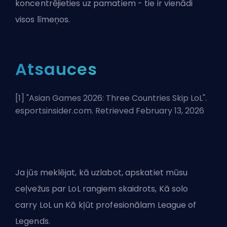
koncentrējieties uz pamatiem - tie ir vienādi
visos līmeņos.
Atsauces
[1] "
Asian Games 2026: Three Countries Skip LoL
".
esportsinsider.com. Retrieved February 13, 2026
Ja jūs meklējat, kā uzlabot, apskatiet mūsu
ceļvežus par
LoL rangiem skaidrots
,
Kā solo
carry LoL
un
Kā kļūt profesionālam League of
Legends
.