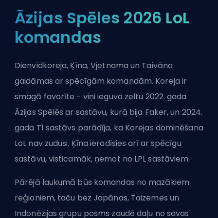
Āzijas Spēles 2026 LoL
komandas
Dienvidkoreja, Ķīna, Vjetnama un Taivāna
gaidāmas ar spēcīgām komandām. Koreja ir
smagā favorīte - viņi ieguva zeltu 2022. gada
Āzijas Spēlēs ar sastāvu, kurā bija Faker, un 2024.
gada T1 sastāvs parādīja, ka Korejas dominēšana
LoL nav zudusi. Ķīna ieradīsies arī ar spēcīgu
sastāvu, visticamāk, ņemot no LPL sastāviem.
Pārējā laukumā būs komandas no mazākiem
reģioniem, taču bez Japānas, Taizemes un
Indonēzijas grupu posms zaudē daļu no savas