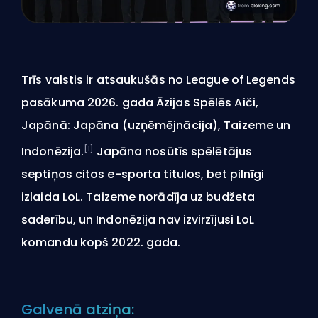
Trīs valstis ir atsaukušās no League of Legends
pasākuma 2026. gada Āzijas Spēlēs Aiči,
Japānā: Japāna (uzņēmējnācija), Taizeme un
[1]
Indonēzija.
Japāna nosūtīs spēlētājus
septiņos citos e-sporta titulos, bet pilnīgi
izlaida LoL. Taizeme norādīja uz budžeta
saderību, un Indonēzija nav izvirzījusi LoL
komandu kopš 2022. gada.
Galvenā atziņa: