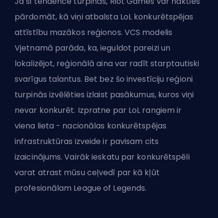
Ja šī tendence turpinās, Riot Games var nākties
pārdomāt, kā viņi atbalsta LoL konkurētspējas
attīstību mazākos reģionos. VCS modelis
Vjetnamā parāda, ka, ieguldot pareizi un
lokalizējot, reģionālā aina var radīt starptautiski
svarīgus talantus. Bet bez šo investīciju reģioni
turpinās izvēlēties izlaist pasākumus, kuros viņi
nevar konkurēt. Izpratne par
LoL rangiem
ir
viena lieta - nacionālas konkurētspējas
infrastruktūras izveide ir pavisam cits
izaicinājums. Vairāk ieskatu par konkurētspēli
varat atrast mūsu ceļvedī par
kā kļūt
profesionālam League of Legends
.