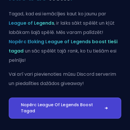
Tagad, kad esi iemācījies kaut ko jaunu par
League of Legends
, ir laiks sākt spēlēt un kļūt
labākam šajā spēlē. Mēs varam palīdzēt!
Nopērc Eloking League of Legends boost tieši
tagad
un sāc spēlēt tajā rank, ko tu tiešām esi
pelnījis!
Vai arī vari
pievienoties mūsu Discord serverim
un piedalīties dažādos giveaway!
Nopērc League Of Legends Boost
Tagad