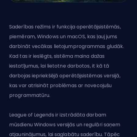
Saderības režīms ir funkcija operētājsistēmās,
piemēram, Windows un macOS, kas ļauj jums
darbināt vecākas lietojumprogrammas gludāk.
Kad tas ir ieslēgts, sistēma maina dažas
iestatījumus, lai lietotne darbotos, it kā tā
darbojas iepriekšējā operētājsistēmas versijā,
kas var atrisināt problēmas ar novecojušu
programmatūru.
League of Legends ir izstrādāta darbam
mūsdienu Windows versijās un regulāri saņem
atjauninājumus, lai saglabātu saderību. Tāpēc