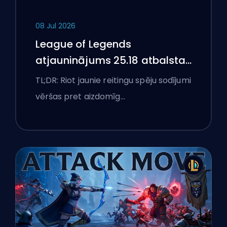
08 Jul 2026
League of Legends
atjauninājums 25.18 atbalsta
aizliegumus un boostēšanas
TL;DR: Riot jaunie reitingu spēju sodījumi
karogus
vēršas pret aizdomīg…