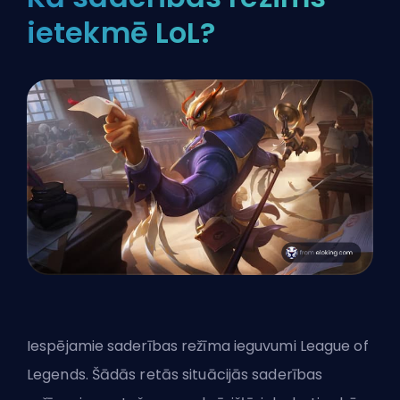
ietekmē LoL?
Iespējamie saderības režīma ieguvumi League of
Legends. Šādās retās situācijās saderības