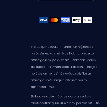
Visi spēļu nosaukumi, zīmoli un reģistrētās
preču zīmes, kas minētas Eloking, pieder to
attiecīgajiem īpašniekiem. Jebkādas šādas
atsauces tiek izmantotas tikai identifikācijas
nolūkos un nenozīmē nekādu saistību ar
attiecīgo preču zīmju turētājiem vai to
apstiprinājumu.
Eloking veidotie mākslas darbi un saturs ir
radīti neatkarīgi un uzskatāmi par fan art — tie