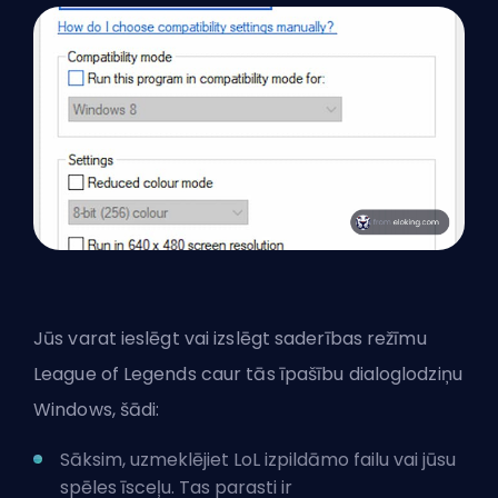
Jūs varat ieslēgt vai izslēgt saderības režīmu
League of Legends caur tās īpašību dialoglodziņu
Windows, šādi:
Sāksim, uzmeklējiet LoL izpildāmo failu vai jūsu
spēles īsceļu. Tas parasti ir