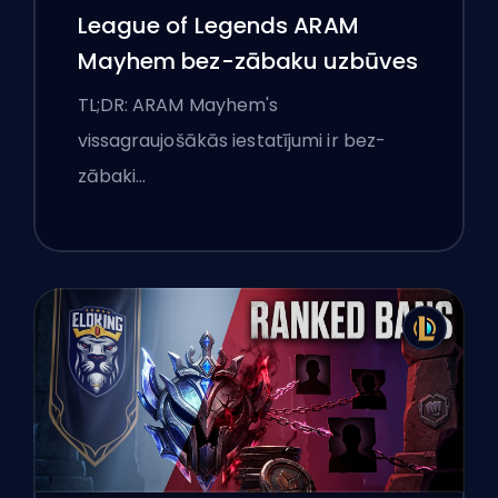
League of Legends ARAM
Mayhem bez-zābaku uzbūves
TL;DR: ARAM Mayhem's
vissagraujošākās iestatījumi ir bez-
zābaki…