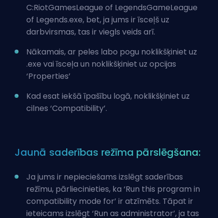
C:RiotGamesLeague of LegendsGameLeague
of Legends.exe, bet, ja jums ir īsceļš uz
darbvirsmas, tas ir viegls veids arī.
Nākamais, ar peles labo pogu noklikšķiniet uz
.exe vai īsceļa un noklikšķiniet uz opcijas
‘Properties’
Kad esat iekšā īpašību logā, noklikšķiniet uz
cilnes ‘Compatibility’.
Jaunā saderības režīma pārslēgšana:
Ja jums ir nepieciešams izslēgt saderības
režīmu, pārliecinieties, ka ‘Run this program in
compatibility mode for’ ir atzīmēts. Tāpat ir
ieteicams izslēgt ‘Run as administrator’, ja tas