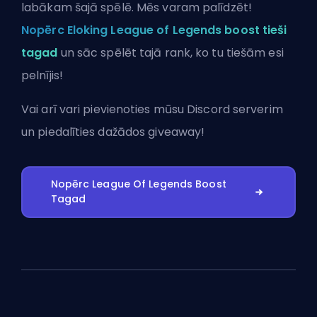
labākam šajā spēlē. Mēs varam palīdzēt!
Nopērc Eloking League of Legends boost tieši
tagad
un sāc spēlēt tajā rank, ko tu tiešām esi
pelnījis!
Vai arī vari
pievienoties mūsu Discord serverim
un piedalīties dažādos giveaway!
Nopērc League Of Legends Boost
Tagad