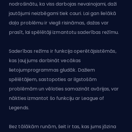
nodrošinātu, ka viss darbojas nevainojami, daži
jautājumi neizbēgami tiek cauri. Lai gan lielākā
daļa problēmu ir viegli risināmas, dažas var
prasīt, lai spēlētāji izmantotu saderības režīmu.
Saderības režīms ir funkcija operētājsistēmās,
kas ļauj jums darbināt vecākas
lietojumprogrammas gludāk. Dažiem
spēlētājiem, sastopoties ar ilgstošām
problēmām un vēloties samazināt avārijas, var
nākties izmantot šo funkciju ar League of
Legends.
Bez tālākām runām, šeit ir tas, kas jums jāzina