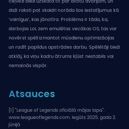
ceļveži bieži uzskata to par avotu avārijām, un
daži raksti pat skaidri norāda šos iestatījumus kā
‘vainīgus’, kas jānotīra. Problēma ir tāda, ka,
darbojas LoL zem emulētas vecākas OS, tas var
novērst spēli izmantot mūsdienu optimizācijas
un radīt papildus apstrādes darbu. Spēlētāji bieži
atklāj, ka viņu kadru ātrums kļūst nestabils vai
nemainās vispār.
Atsauces
[1] "
League of Legends oficiālā mājas lapa
".
www.leagueoflegends.com. Iegūts 2025. gada 2.
jūnijā