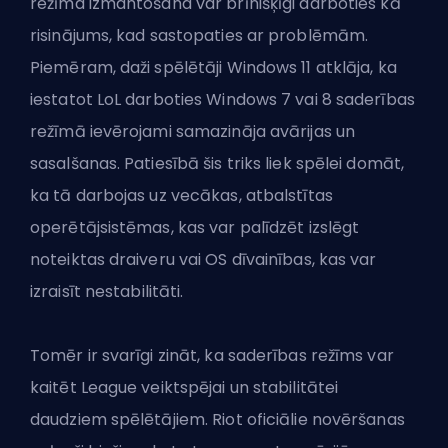
režīma izmantošana var brīnišķīgi darboties kā
risinājums, kad sastopaties ar problēmām.
Piemēram, daži spēlētāji Windows 11 atklāja, ka
iestatot LoL darboties Windows 7 vai 8 saderības
režīmā ievērojami samazināja avārijas un
sasalšanas. Patiesībā šis triks liek spēlei domāt,
ka tā darbojas uz vecākas, atbalstītas
operētājsistēmas, kas var palīdzēt izslēgt
noteiktas draiveru vai OS dīvainības, kas var
izraisīt nestabilitāti.
Tomēr ir svarīgi zināt, ka saderības režīms var
kaitēt League veiktspējai un stabilitātei
daudziem spēlētājiem. Riot oficiālie novēršanas