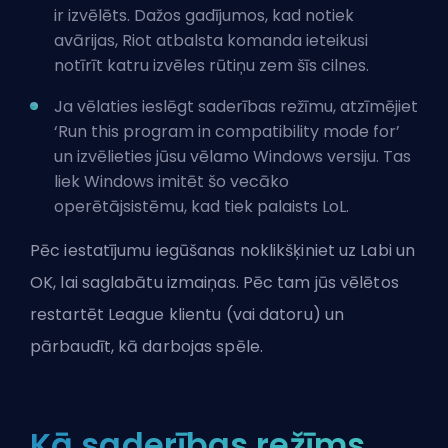
ir izvēlēts. Dažos gadījumos, kad notiek
avārijas, Riot atbalsta komanda ieteikusi
notīrīt katru izvēles rūtiņu zem šīs cilnes.
Ja vēlaties ieslēgt saderības režīmu, atzīmējiet
‘Run this program in compatibility mode for’
un izvēlieties jūsu vēlamo Windows versiju. Tas
liek Windows imitēt šo vecāko
operētājsistēmu, kad tiek palaists LoL.
Pēc iestatījumu iegūšanas noklikšķiniet uz Labi un
OK, lai saglabātu izmaiņas. Pēc tam jūs vēlētos
restartēt League klientu (vai datoru) un
pārbaudīt, kā darbojas spēle.
Kā saderības režīms