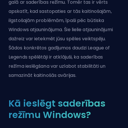
galā ar saderības režīmu. Tomēr tas ir vērts
apskatīt, kad sastopaties ar tās kaitinošajām,
ilgstošajām problēmām, īpaši pēc būtiska
Windows atjauninājuma. Šie lielie atjauninājumi
dažreiz var ietekmēt jūsu spēles veiktspēju.
Šādos konkrētos gadījumos daudzi League of
Legends spēlētāji ir atklājuši, ka saderības
režīma ieslēgšana var uzlabot stabilitāti un
samazināt kaitinošās avārijas.
Kā ieslēgt saderības
režīmu Windows?