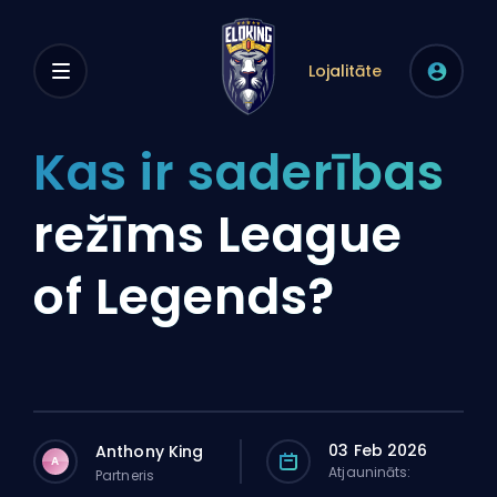
Lojalitāte
Kas ir saderības
režīms League
of Legends?
03 Feb 2026
Anthony King
A
Atjaunināts:
Partneris