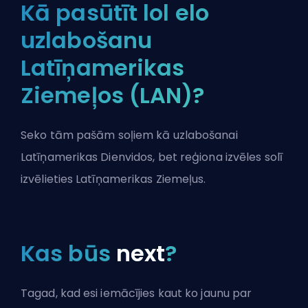
Kā pasūtīt lol elo
uzlabošanu
Latīņamerikas
Ziemeļos (LAN)?
Seko tām pašām soļiem kā uzlabošanai
Latīņamerikas Dienvidos, bet reģiona izvēles solī
izvēlieties Latīņamerikas Ziemeļus.
Kas būs
next
?
Tagad, kad esi iemācījies kaut ko jaunu par