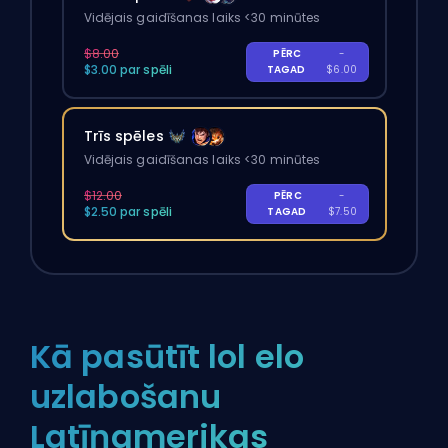
Vidējais gaidīšanas laiks <30 minūtes
$8.00
PĒRC
-
$3.00 par spēli
TAGAD
$6.00
Trīs spēles
Vidējais gaidīšanas laiks <30 minūtes
$12.00
PĒRC
-
$2.50 par spēli
TAGAD
$7.50
Kā pasūtīt lol elo
uzlabošanu
Latīņamerikas