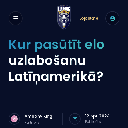
Lojalitāte
Kur pasūtīt elo
uzlabošanu
Latīņamerikā?
12 Apr 2024
Anthony King
A
Publicēts:
Partneris