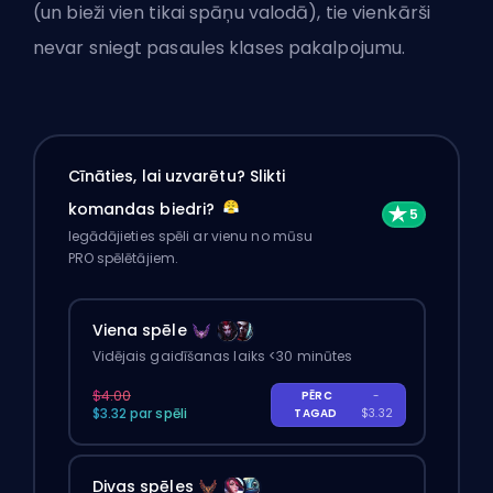
(un bieži vien tikai spāņu valodā), tie vienkārši
nevar sniegt pasaules klases pakalpojumu.
Cīnāties, lai uzvarētu? Slikti
komandas biedri?
Iegādājieties spēli ar vienu no mūsu
PRO spēlētājiem.
Viena spēle
Vidējais gaidīšanas laiks <30 minūtes
$4.00
PĒRC
-
$3.32 par spēli
TAGAD
$3.32
Divas spēles