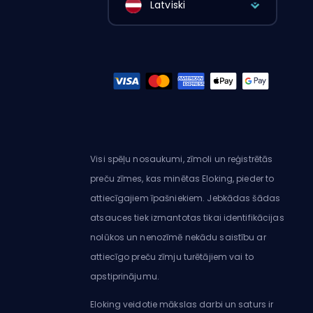
Latviski
Visi spēļu nosaukumi, zīmoli un reģistrētās
preču zīmes, kas minētas Eloking, pieder to
attiecīgajiem īpašniekiem. Jebkādas šādas
atsauces tiek izmantotas tikai identifikācijas
nolūkos un nenozīmē nekādu saistību ar
attiecīgo preču zīmju turētājiem vai to
apstiprinājumu.
Eloking veidotie mākslas darbi un saturs ir