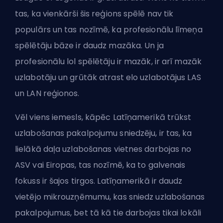
tas, ka vienkārši šis reģions spēlē nav tik
populārs un tas nozīmē, ka profesionālu līmeņa
spēlētāju bāze ir daudz mazāka. Un ja
profesionālu lol spēlētāju ir mazāk, ir arī mazāk
uzlabotāju un grūtāk atrast elo uzlabotājus LAS
un LAN reģionos.
Vēl viens iemesls, kāpēc Latīņamerikā trūkst
uzlabošanas pakalpojumu sniedzēju, ir tas, ka
lielākā daļa uzlabošanas vietnes darbojas no
ASV vai Eiropas, tas nozīmē, ka to galvenais
fokuss ir šajos tirgos. Latīņamerikā ir daudz
vietējo mikrouzņēmumu, kas sniedz uzlabošanas
pakalpojumus, bet tā kā tie darbojas tikai lokāli