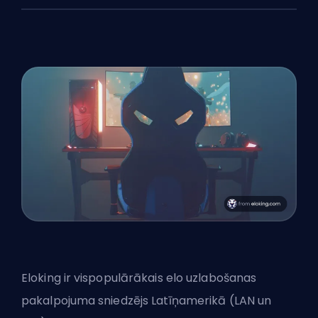
Eloking ir vispopulārākais elo uzlabošanas
pakalpojuma sniedzējs Latīņamerikā (LAN un