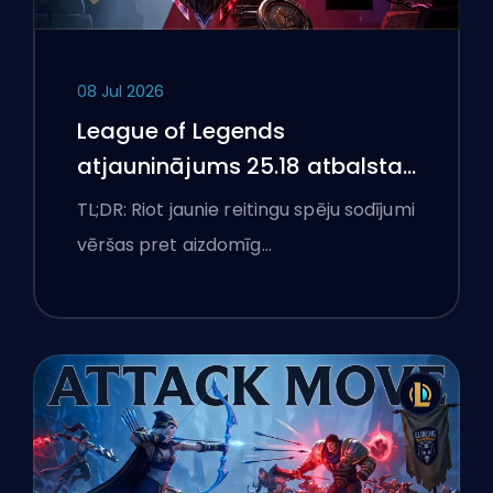
08 Jul 2026
League of Legends
atjauninājums 25.18 atbalsta
aizliegumus un boostēšanas
TL;DR: Riot jaunie reitingu spēju sodījumi
karogus
vēršas pret aizdomīg…