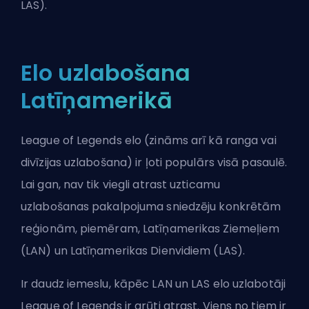
LAS).
Elo uzlabošana
Latīņamerikā
League of Legends elo (zināms arī kā ranga vai
divīzijas uzlabošana) ir ļoti populārs visā pasaulē.
Lai gan, nav tik viegli atrast uzticamu
uzlabošanas pakalpojuma sniedzēju konkrētām
reģionām, piemēram, Latīņamerikas Ziemeļiem
(LAN) un Latīņamerikas Dienvidiem (LAS).
Ir daudz iemeslu, kāpēc LAN un LAS elo uzlabotāji
League of Legends ir grūti atrast. Viens no tiem ir