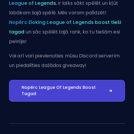
League of Legends
, ir laiks sākt spēlēt un kļūt
labākam šajā spēlē. Mēs varam palīdzēt!
Nopērc Eloking League of Legends boost tieši
tagad
un sāc spēlēt tajā rank, ko tu tiešām esi
pelnījis!
Vai arī vari
pievienoties mūsu Discord serverim
un piedalīties dažādos giveaway!
Nopērc League Of Legends Boost
Tagad