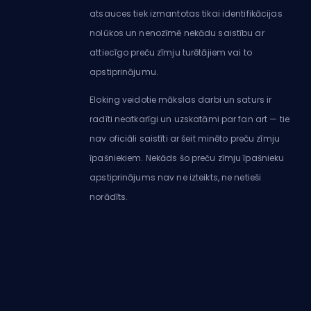
atsauces tiek izmantotas tikai identifikācijas
nolūkos un nenozīmē nekādu saistību ar
attiecīgo preču zīmju turētājiem vai to
apstiprinājumu.
Eloking veidotie mākslas darbi un saturs ir
radīti neatkarīgi un uzskatāmi par fan art — tie
nav oficiāli saistīti ar šeit minēto preču zīmju
īpašniekiem. Nekāds šo preču zīmju īpašnieku
apstiprinājums nav ne izteikts, ne netieši
norādīts.