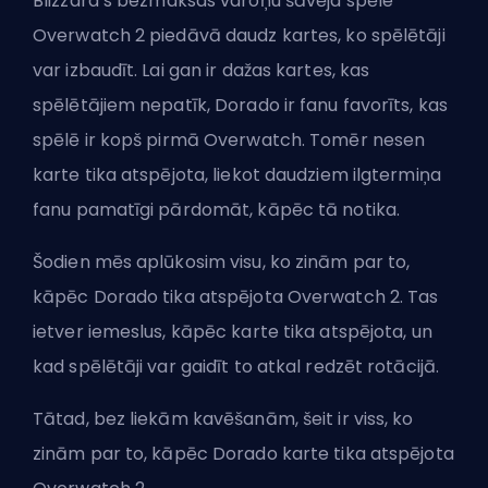
Blizzard’s
bezmaksas varoņu šāvēja spēle
Overwatch 2 piedāvā daudz kartes, ko spēlētāji
var izbaudīt. Lai gan ir dažas kartes, kas
spēlētājiem nepatīk, Dorado ir fanu favorīts, kas
spēlē ir kopš pirmā Overwatch. Tomēr nesen
karte tika atspējota, liekot daudziem ilgtermiņa
fanu pamatīgi pārdomāt, kāpēc tā notika.
Šodien mēs aplūkosim visu, ko zinām par to,
kāpēc Dorado tika atspējota Overwatch 2. Tas
ietver iemeslus, kāpēc karte tika atspējota, un
kad spēlētāji var gaidīt to atkal redzēt rotācijā.
Tātad, bez liekām kavēšanām, šeit ir viss, ko
zinām par to, kāpēc Dorado karte tika atspējota