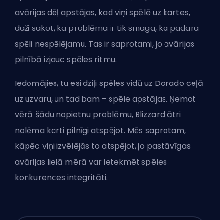
avārijas dēļ apstājas, kad viņi spēlē uz kartes,
daži sakot, ka problēma ir tik smaga, ka padara
spēli nespēlējamu. Tas ir saprotami, jo avārijas
pilnībā izjauc spēles ritmu.
Iedomājies, tu esi dziļi spēles vidū uz Dorado ceļā
uz uzvaru, un tad bam – spēle apstājas. Ņemot
vērā šādu nopietnu problēmu, Blizzard ātri
nolēma karti pilnīgi atspējot. Mēs saprotam,
kāpēc viņi izvēlējās to atspējot, jo pastāvīgas
avārijas lielā mērā var ietekmēt spēles
konkurences integritāti.