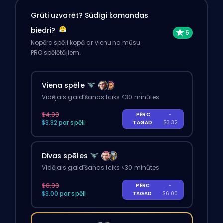
Grūti uzvarēt? Sūdīgi komandas
biedri?
Nopērc spēli kopā ar vienu no mūsu
PRO spēlētājiem.
Viena spēle
Vidējais gaidīšanas laiks <30 minūtes
$4.00
PĒRC
-
$3.32 par spēli
TAGAD
$3.32
Divas spēles
Vidējais gaidīšanas laiks <30 minūtes
$8.00
PĒRC
-
$3.00 par spēli
TAGAD
$6.00