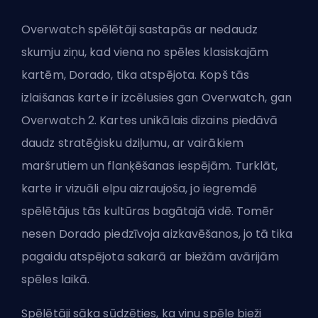
Overwatch spēlētāji sastapās ar
nedaudz
skumju ziņu
, kad viena no spēles klasiskajām
kartēm, Dorado, tika atspējota. Kopš tās
izlaišanas karte ir izcēlusies gan Overwatch, gan
Overwatch 2. Kartes unikālais dizains piedāvā
daudz stratēģisku dziļumu, ar vairākiem
maršrutiem un flanķēšanas iespējām. Turklāt,
karte ir vizuāli elpu aizraujoša, jo iegremdē
spēlētājus tās kultūras bagātajā vidē. Tomēr
nesen Dorado piedzīvoja aizkavēšanos, jo tā tika
pagaidu atspējota sakarā ar biežām avārijām
spēles laikā.
Spēlētāji sāka sūdzēties, ka viņu spēle bieži