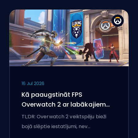
16 Jul 2026
Kā paaugstināt FPS
Overwatch 2 ar labākajiem
iestatījumiem
TL;DR: Overwatch 2 veiktspēju bieži
bojā slēptie iestatījumi, nev…