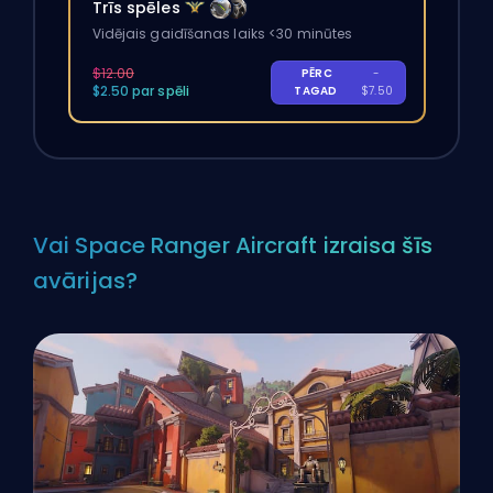
Trīs spēles
Vidējais gaidīšanas laiks <30 minūtes
$12.00
PĒRC
-
$2.50 par spēli
TAGAD
$7.50
Vai Space Ranger Aircraft izraisa šīs
avārijas?