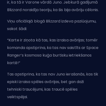
ir, ka tā ir Varone vārdā Juno. Jebkurā gadījumā
Blizzard noraidīja teoriju, ka šis bija avāriju cēlonis.
Viņu oficiālajā blogā Blizzard izdeva paziũojumu,
sakot šādi:
“Karte ir ziņota kā tas, kas izraisa avārijas; tomēr
komanda apstiprina, ka tas nav saistīts ar Space
Ranger’s kosmosa kuģa burtisku ietriekšanos
kartē!”
Tas apstiprina, ka tas nav Juno ierašanās, kas tik
episki izraisa spēles avārijas, bet gan daži
tehniski traucējumi, kas traucē spēles
veiktspējai.