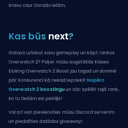
kravu caur Dorado ielām.
Kas būs
next
?
Gatavs uzlabot savu gameplay un kāpt rankos
Overwatch 2? Paķer mūsu augstākās klases
Eloking Overwatch 2 Boost jau tagad un dominē
pār konkurenci kā nekad iepriekš!
Nopērc
Overwatch 2 boostingu
un sāc spēlēt tajā rank,
ko tu tiešām esi pelnījis!
Vai arī vari
pievienoties mūsu Discord serverim
un piedalīties dažādos giveaway!