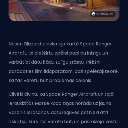
Nesen Blizzard pievienoja kartē Space Ranger
Aircraft, lai piešķirtu spēlei papildu intrigu un
varbūt atklātu kādu sulīgu stāstu. Pēkšņi
parādoties šim lidaparātam, daži spēlētāji teorē,
ka tas varētu būt problēmas cēlonis.
Cilvēki čivina, ka Space Ranger Aircraft un tajā
ieraudzītās Morse koda ziņas norāda uz jauna
Varonis
ierašanos. datu ieguves pētnieki ātri
izskatīja, kurš tas varētu būt, un pašreizējā vēsts