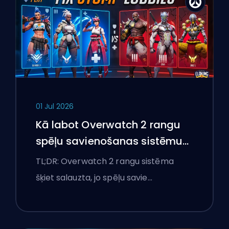
01 Jul 2026
Kā labot Overwatch 2 rangu
spēļu savienošanas sistēmu
un pārlieku izteiktas spēles
TL;DR: Overwatch 2 rangu sistēma
šķiet salauzta, jo spēļu savie…