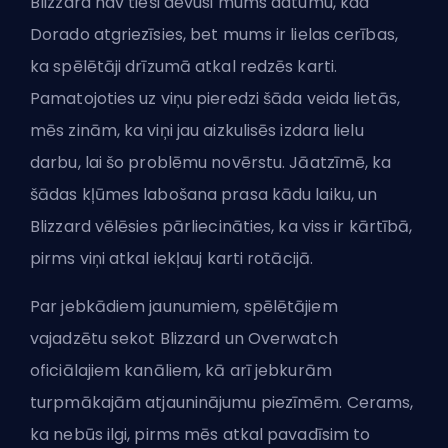
Blizzard nav tieši devusi mums datumu, kad
Dorado atgriezīsies, bet mums ir lielas cerības,
ka spēlētāji drīzumā atkal redzēs karti.
Pamatojoties uz viņu pieredzi šāda veida lietās,
mēs zinām, ka viņi jau aizkulisēs izdara lielu
darbu, lai šo problēmu novērstu. Jāatzīmē, ka
šādas kļūmes labošana prasa kādu laiku, un
Blizzard vēlēsies pārliecināties, ka viss ir kārtībā,
pirms viņi atkal iekļauj karti rotācijā.
Par jebkādiem jaunumiem, spēlētājiem
vajadzētu sekot Blizzard un Overwatch
oficiālajiem kanāliem, kā arī jebkurām
turpmākajām atjauninājumu piezīmēm. Cerams,
ka nebūs ilgi, pirms mēs atkal pavadīsim to