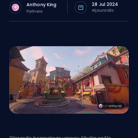
28 Jul 2024
Anthony King
A
Atjaunināts:
Partneris