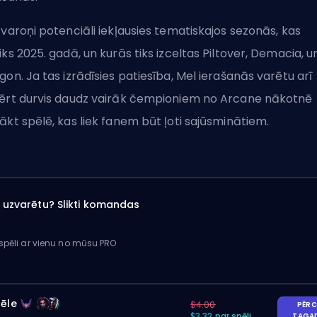
 varoņi potenciāli iekļausies tematiskajos sezonās, kas
iks 2025. gadā, un kurās tiks izceltas Piltover,
Demacia
, u
gon. Ja tas izrādīsies patiesība, Mel ierašanās varētu arī
ērt durvis daudz vairāk čempioniem no Arcane nākotnē
ākt spēlē, kas liek fanem būt ļoti sajūsminātiem.
ai uzvarētu? Slikti komandas
 spēli ar vienu no mūsu PRO
pēle
$4.00
PĒRC
$3.32 par spēli
TAGA