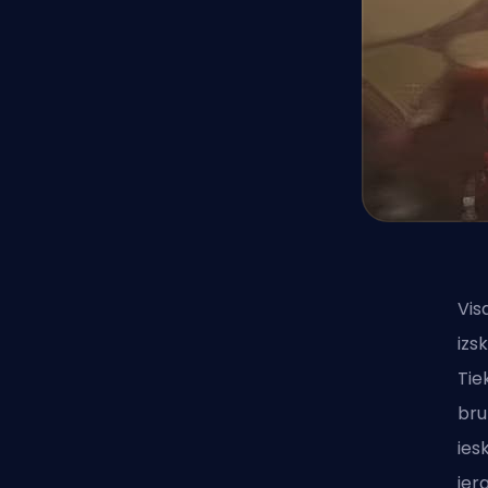
Vis
izs
Tie
bru
ies
ier