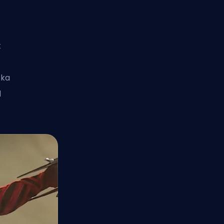
t
 ka
l