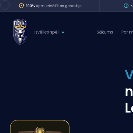
100%
apmierinātības garantija
Izvēlies spēli
Sākums
Par 
League of Legends
League 
Marvel Rivals
SERVICES
Valorant
V
Division Boos
Dota 2
Placements
n
Counter-Strike
Wins
Overwatch 2
L
Coaching
Rocket League
Path of Exile 2
Teammate