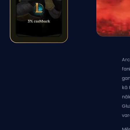
Arc
fan
gan
kā 
nāk
Glu
var
Mēs