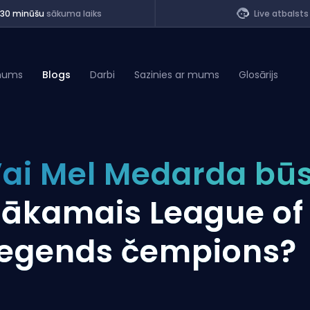
<30 minūšu
sākuma laiks
Live atbalsts
mums
Blogs
Darbi
Sazinies ar mums
Glosārijs
of Legends
ai Mel Medarda bū
t
ākamais League of
egends čempions?