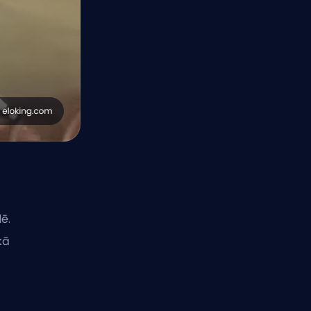
ē.
kā