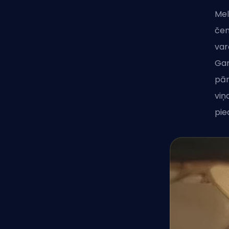
Mel
čem
var
Gam
pār
viņ
pie