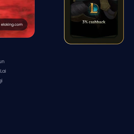
un
Lai
gi