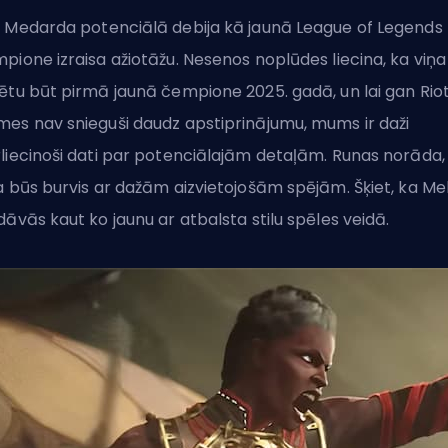
 Medarda potenciālā debija kā jaunā League of Legends
pione izraisa ažiotāžu. Nesenos noplūdes liecina, ka viņa
ētu būt pirmā jaunā čempione 2025. gadā, un lai gan Rio
es nav snieguši daudz apstiprinājumu, mums ir daži
liecinoši dati par potenciālajām detaļām. Runas norāda,
a būs burvis ar dažām aizvietojošām spējām. Šķiet, ka Me
dāvās kaut ko jaunu ar atbalsta stilu spēles veidā.