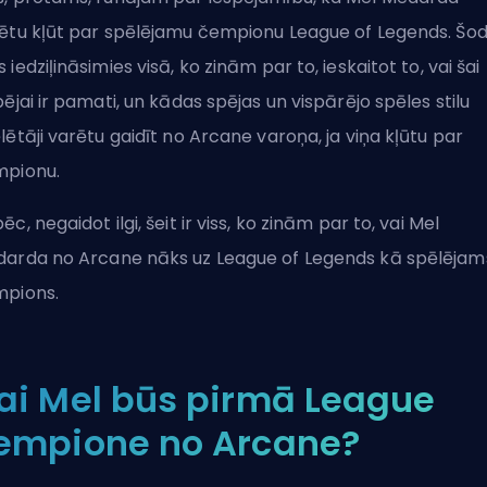
ētu kļūt par spēlējamu čempionu League of Legends. Šod
 iedziļināsimies visā, ko zinām par to, ieskaitot to, vai šai
pējai ir pamati, un kādas spējas un vispārējo spēles stilu
lētāji varētu gaidīt no Arcane varoņa, ja viņa kļūtu par
pionu.
ēc, negaidot ilgi, šeit ir viss, ko zinām par to, vai Mel
arda no Arcane nāks uz League of Legends kā spēlējam
pions.
ai Mel būs pirmā League
empione no Arcane?