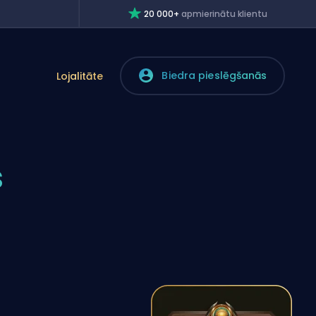
20 000+
apmierinātu klientu
Biedra pieslēgšanās
Lojalitāte
s