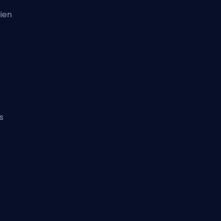
ien
s