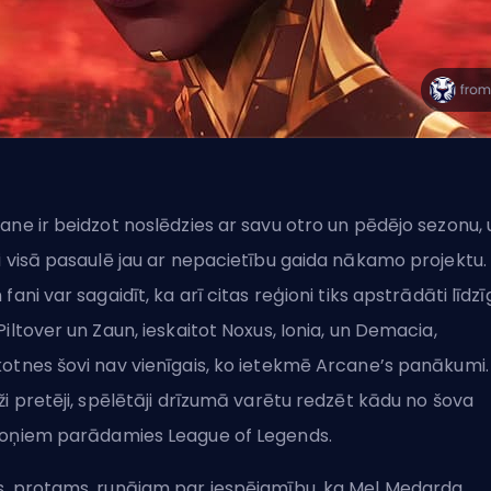
ane ir beidzot noslēdzies ar savu otro un pēdējo sezonu, 
i visā pasaulē jau ar nepacietību gaida nākamo projektu. 
 fani var sagaidīt, ka arī citas reģioni tiks apstrādāti līdzī
Piltover un Zaun, ieskaitot Noxus,
Ionia
, un Demacia,
otnes šovi nav vienīgais, ko ietekmē Arcane’s panākumi.
ži pretēji, spēlētāji drīzumā varētu redzēt kādu no šova
oņiem parādamies League of Legends.
, protams, runājam par iespējamību, ka Mel Medarda