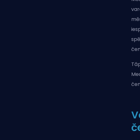
var
mēs
ies
spē
čem
Tāp
Med
čem
V
č