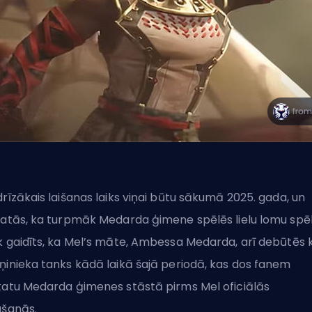
drīzākais laišanas laiks viņai būtu sākumā 2025. gada, un
katās, ka turpmāk Medarda ģimene spēlēs lielu lomu spēl
k gaidīts, ka Mel’s māte, Ambessa Medarda, arī debūtēs 
ņinieka tanks kādā laikā šajā periodā, kas dos fanem
katu Medarda ģimenes stāstā pirms Mel oficiālās
ašanās.