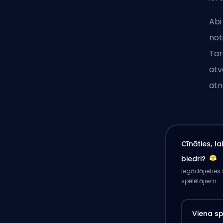
Abi
not
Tar
atv
atn
Cīnāties, l
biedri?
Iegādājieties
spēlētājiem.
Viena s